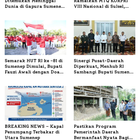
Ditemukan Meninggal
Ramaikan MTQ KORPRI
Dunia di Gapura Sumenep,
VIII Nasional di Sulsel,
Polresta Lakukan Olah
1.024 Peserta Terdaftar
TKP
Semarak HUT RI ke -81 di
Sinergi Pusat-Daerah
Sumenep Dimulai, Bupati
Diperkuat, Menhub RI
Fauzi Awali dengan Doa
Sambangi Bupati Sumenep
untuk Korban Kapal
Bahas Penanganan KM
Terbakar
Mutiara Sentosa II
BREAKING NEWS – Kapal
Pastikan Program
Penumpang Terbakar di
Pemerintah Daerah
Utara Sumenep
Bermanfaat Nyata Bagi