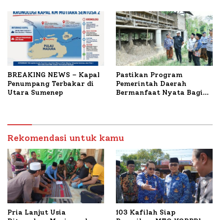
Terbakar
Mutiara Sentosa II
BREAKING NEWS – Kapal
Pastikan Program
Penumpang Terbakar di
Pemerintah Daerah
Utara Sumenep
Bermanfaat Nyata Bagi
Masyarakat, Bupati
Sumenep Tinjau Langsung
Budidaya Lele dan Ayam
Petelur di Desa Bataal
Rekomendasi untuk kamu
Timur
Pria Lanjut Usia
103 Kafilah Siap