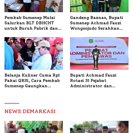
Pemkab Sumenep Mulai
Gandeng Baznas, Bupati
Salurkan BLT DBHCHT
Sumenep Achmad Fauzi
untuk Buruh Pabrik dan
Wongsojudo Serahkan
Tani Tembakau
Bantuan Bedah RTLH di
Dua Kecamatan
Belanja Kuliner Cuma Rp1
Bupati Achmad Fauzi
Pakai QRIS, Cara Pemkab
Rotasi 31 Pejabat
Sumenep Gaungkan
Administrator dan
Transaksi Digital
Pengawas, Tekankan
Pelayanan dan Reformasi
Birokrasi
NEWS DEMARKASI