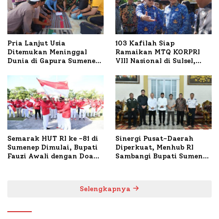
Pria Lanjut Usia
103 Kafilah Siap
Ditemukan Meninggal
Ramaikan MTQ KORPRI
Dunia di Gapura Sumenep,
VIII Nasional di Sulsel,
Polresta Lakukan Olah
1.024 Peserta Terdaftar
TKP
Semarak HUT RI ke -81 di
Sinergi Pusat-Daerah
Sumenep Dimulai, Bupati
Diperkuat, Menhub RI
Fauzi Awali dengan Doa
Sambangi Bupati Sumenep
untuk Korban Kapal
Bahas Penanganan KM
Terbakar
Mutiara Sentosa II
Selengkapnya