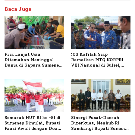
Baca Juga
Pria Lanjut Usia
103 Kafilah Siap
Ditemukan Meninggal
Ramaikan MTQ KORPRI
Dunia di Gapura Sumenep,
VIII Nasional di Sulsel,
Polresta Lakukan Olah
1.024 Peserta Terdaftar
TKP
Semarak HUT RI ke -81 di
Sinergi Pusat-Daerah
Sumenep Dimulai, Bupati
Diperkuat, Menhub RI
Fauzi Awali dengan Doa
Sambangi Bupati Sumenep
untuk Korban Kapal
Bahas Penanganan KM