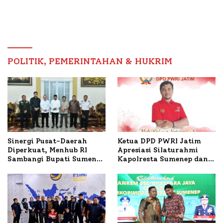
Masyarakat, Bupati
Sumenep Tinjau Langsung
Budidaya Lele dan Ayam
Petelur di Desa Bataal
Timur
POLITIK, PEMERINTAHAN & HUKRIM
Ketua DPD PWRI Jatim
Sinergi Pusat-Daerah
Apresiasi Silaturahmi
Diperkuat, Menhub RI
Kapolresta Sumenep dan
Sambangi Bupati Sumenep
PWRI, Sebut Kemitraan
Bahas Penanganan KM
Ideal Polri-Pers
Mutiara Sentosa II