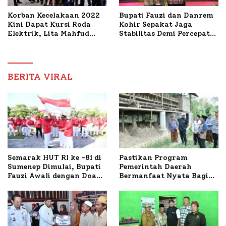
Korban Kecelakaan 2022
Bupati Fauzi dan Danrem
Kini Dapat Kursi Roda
Kohir Sepakat Jaga
Elektrik, Lita Mahfud
Stabilitas Demi Percepat
Arifin Komitmen
Pembangunan Sumenep
Dampingi Pengobatan
Nabil
BERITA VIRAL
Semarak HUT RI ke -81 di
Pastikan Program
Sumenep Dimulai, Bupati
Pemerintah Daerah
Fauzi Awali dengan Doa
Bermanfaat Nyata Bagi
untuk Korban Kapal
Masyarakat, Bupati
Terbakar
Sumenep Tinjau Langsung
Budidaya Lele dan Ayam
Petelur di Desa Bataal
Timur