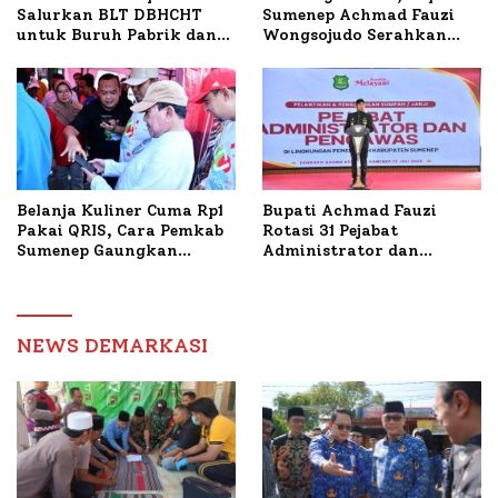
Salurkan BLT DBHCHT
Sumenep Achmad Fauzi
untuk Buruh Pabrik dan
Wongsojudo Serahkan
Tani Tembakau
Bantuan Bedah RTLH di
Dua Kecamatan
Belanja Kuliner Cuma Rp1
Bupati Achmad Fauzi
Pakai QRIS, Cara Pemkab
Rotasi 31 Pejabat
Sumenep Gaungkan
Administrator dan
Transaksi Digital
Pengawas, Tekankan
Pelayanan dan Reformasi
Birokrasi
NEWS DEMARKASI