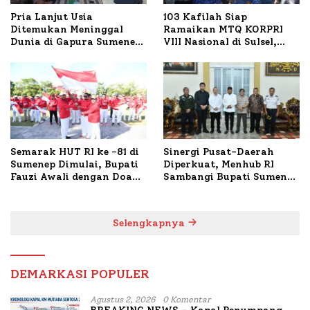
Pria Lanjut Usia
103 Kafilah Siap
Ditemukan Meninggal
Ramaikan MTQ KORPRI
Dunia di Gapura Sumenep,
VIII Nasional di Sulsel,
Polresta Lakukan Olah
1.024 Peserta Terdaftar
TKP
Semarak HUT RI ke -81 di
Sinergi Pusat-Daerah
Sumenep Dimulai, Bupati
Diperkuat, Menhub RI
Fauzi Awali dengan Doa
Sambangi Bupati Sumenep
untuk Korban Kapal
Bahas Penanganan KM
Terbakar
Mutiara Sentosa II
Selengkapnya
DEMARKASI POPULER
Agustus 2, 2026
0 Komentar