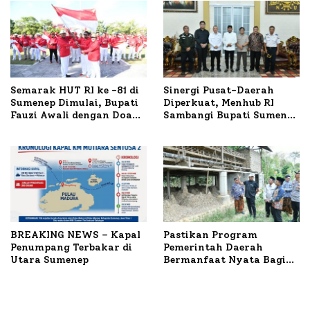
Semarak HUT RI ke -81 di
Sinergi Pusat-Daerah
Sumenep Dimulai, Bupati
Diperkuat, Menhub RI
Fauzi Awali dengan Doa
Sambangi Bupati Sumenep
untuk Korban Kapal
Bahas Penanganan KM
Terbakar
Mutiara Sentosa II
BREAKING NEWS – Kapal
Pastikan Program
Penumpang Terbakar di
Pemerintah Daerah
Utara Sumenep
Bermanfaat Nyata Bagi
Masyarakat, Bupati
Sumenep Tinjau Langsung
Budidaya Lele dan Ayam
Petelur di Desa Bataal