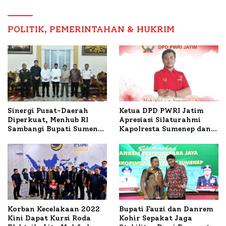
Timur
POLITIK, PEMERINTAHAN & HUKRIM
Ketua DPD PWRI Jatim
Sinergi Pusat-Daerah
Apresiasi Silaturahmi
Diperkuat, Menhub RI
Kapolresta Sumenep dan
Sambangi Bupati Sumenep
PWRI, Sebut Kemitraan
Bahas Penanganan KM
Ideal Polri-Pers
Mutiara Sentosa II
Korban Kecelakaan 2022
Bupati Fauzi dan Danrem
Kini Dapat Kursi Roda
Kohir Sepakat Jaga