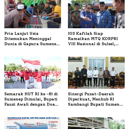
Pria Lanjut Usia
103 Kafilah Siap
Ditemukan Meninggal
Ramaikan MTQ KORPRI
Dunia di Gapura Sumenep,
VIII Nasional di Sulsel,
Polresta Lakukan Olah
1.024 Peserta Terdaftar
TKP
Semarak HUT RI ke -81 di
Sinergi Pusat-Daerah
Sumenep Dimulai, Bupati
Diperkuat, Menhub RI
Fauzi Awali dengan Doa
Sambangi Bupati Sumenep
untuk Korban Kapal
Bahas Penanganan KM
Terbakar
Mutiara Sentosa II