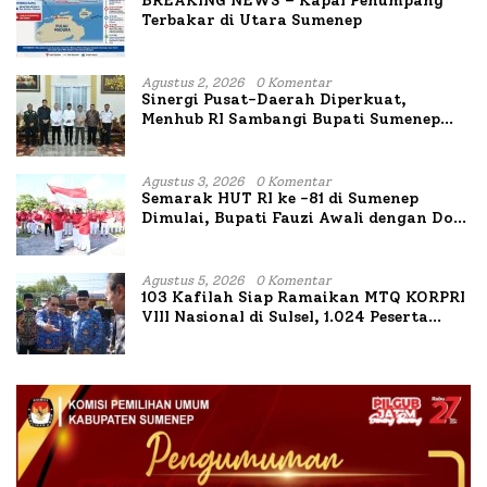
BREAKING NEWS – Kapal Penumpang
Terbakar di Utara Sumenep
Agustus 2, 2026
0 Komentar
Sinergi Pusat-Daerah Diperkuat,
Menhub RI Sambangi Bupati Sumenep
Bahas Penanganan KM Mutiara Sentosa
II
Agustus 3, 2026
0 Komentar
Semarak HUT RI ke -81 di Sumenep
Dimulai, Bupati Fauzi Awali dengan Doa
untuk Korban Kapal Terbakar
Agustus 5, 2026
0 Komentar
103 Kafilah Siap Ramaikan MTQ KORPRI
VIII Nasional di Sulsel, 1.024 Peserta
Terdaftar