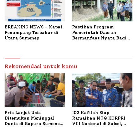
BREAKING NEWS – Kapal
Pastikan Program
Penumpang Terbakar di
Pemerintah Daerah
Utara Sumenep
Bermanfaat Nyata Bagi
Masyarakat, Bupati
Sumenep Tinjau Langsung
Budidaya Lele dan Ayam
Petelur di Desa Bataal
Rekomendasi untuk kamu
Timur
Pria Lanjut Usia
103 Kafilah Siap
Ditemukan Meninggal
Ramaikan MTQ KORPRI
Dunia di Gapura Sumenep,
VIII Nasional di Sulsel,
Polresta Lakukan Olah
1.024 Peserta Terdaftar
TKP