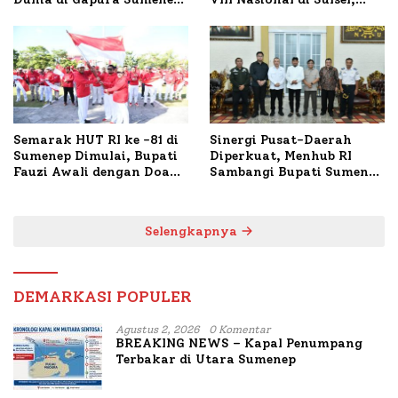
Polresta Lakukan Olah
1.024 Peserta Terdaftar
TKP
Semarak HUT RI ke -81 di
Sinergi Pusat-Daerah
Sumenep Dimulai, Bupati
Diperkuat, Menhub RI
Fauzi Awali dengan Doa
Sambangi Bupati Sumenep
untuk Korban Kapal
Bahas Penanganan KM
Terbakar
Mutiara Sentosa II
Selengkapnya
DEMARKASI POPULER
Agustus 2, 2026
0 Komentar
BREAKING NEWS – Kapal Penumpang
Terbakar di Utara Sumenep