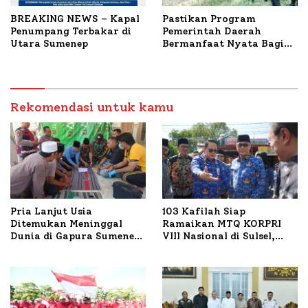
BREAKING NEWS – Kapal
Pastikan Program
Penumpang Terbakar di
Pemerintah Daerah
Utara Sumenep
Bermanfaat Nyata Bagi
Masyarakat, Bupati
Sumenep Tinjau Langsung
Budidaya Lele dan Ayam
Petelur di Desa Bataal
Rekomendasi untuk kamu
Timur
Pria Lanjut Usia
103 Kafilah Siap
Ditemukan Meninggal
Ramaikan MTQ KORPRI
Dunia di Gapura Sumenep,
VIII Nasional di Sulsel,
Polresta Lakukan Olah
1.024 Peserta Terdaftar
TKP