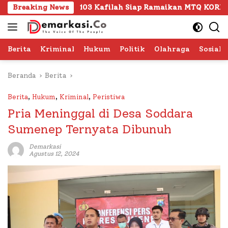
Langsung
P
Breaking News
103 Kafilah Siap Ramaikan MTQ KORPRI VIII Nasional
ke
konten
Berita
Kriminal
Hukum
Politik
Olahraga
Sosial 
Beranda
Berita
Berita
,
Hukum
,
Kriminal
,
Peristiwa
Pria Meninggal di Desa Soddara
Sumenep Ternyata Dibunuh
Demarkasi
Agustus 12, 2024