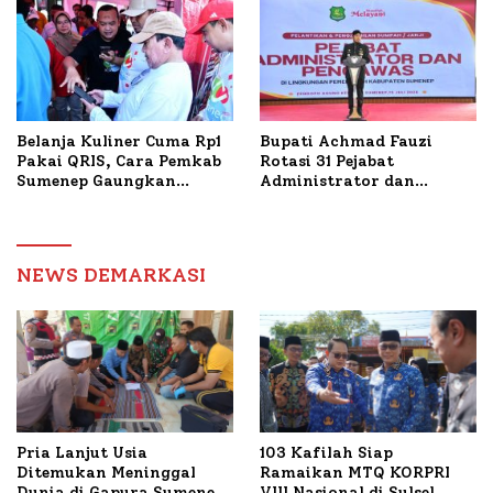
Dua Kecamatan
Belanja Kuliner Cuma Rp1
Bupati Achmad Fauzi
Pakai QRIS, Cara Pemkab
Rotasi 31 Pejabat
Sumenep Gaungkan
Administrator dan
Transaksi Digital
Pengawas, Tekankan
Pelayanan dan Reformasi
Birokrasi
NEWS DEMARKASI
Pria Lanjut Usia
103 Kafilah Siap
Ditemukan Meninggal
Ramaikan MTQ KORPRI
Dunia di Gapura Sumenep,
VIII Nasional di Sulsel,