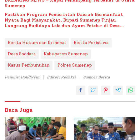
BREAKING NEWS – Kapal Penumpang Terbakar di Utara
Sumenep
Pastikan Program Pemerintah Daerah Bermanfaat
Nyata Bagi Masyarakat, Bupati Sumenep Tinjau
Langsung Budidaya Lele dan Ayam Petelur di Desa
Bataal Timur
Berita Hukum dan Kriminal
Berita Peristiwa
Desa Soddara
Kabupaten Sumenep
Kasus Pembunuhan
Polres Sumenep
Penulis: Holidi/Tim
Editor: Redaksi
Sumber Berita
Baca Juga