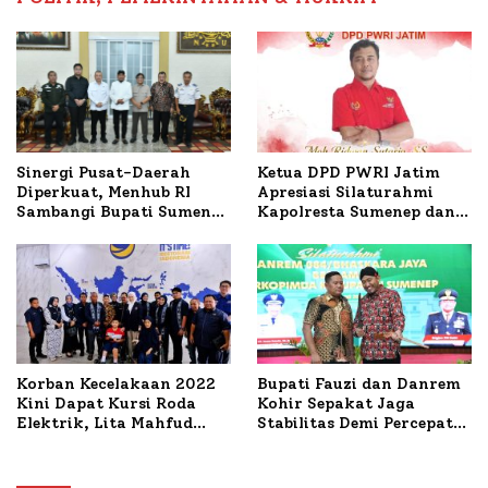
Ketua DPD PWRI Jatim
Sinergi Pusat-Daerah
Apresiasi Silaturahmi
Diperkuat, Menhub RI
Kapolresta Sumenep dan
Sambangi Bupati Sumenep
PWRI, Sebut Kemitraan
Bahas Penanganan KM
Ideal Polri-Pers
Mutiara Sentosa II
Korban Kecelakaan 2022
Bupati Fauzi dan Danrem
Kini Dapat Kursi Roda
Kohir Sepakat Jaga
Elektrik, Lita Mahfud
Stabilitas Demi Percepat
Arifin Komitmen
Pembangunan Sumenep
Dampingi Pengobatan
Nabil