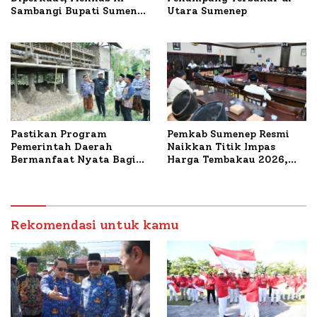
Sambangi Bupati Sumenep
Utara Sumenep
Bahas Penanganan KM
Mutiara Sentosa II
Pastikan Program
Pemkab Sumenep Resmi
Pemerintah Daerah
Naikkan Titik Impas
Bermanfaat Nyata Bagi
Harga Tembakau 2026,
Masyarakat, Bupati
Tembakau Sawah Naik
Sumenep Tinjau Langsung
Tertinggi 5,08 Persen
Budidaya Lele dan Ayam
Petelur di Desa Bataal
Timur
Rekomendasi untuk kamu