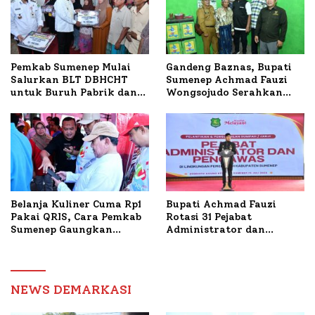
Petelur di Desa Bataal
Timur
Pemkab Sumenep Mulai
Gandeng Baznas, Bupati
Salurkan BLT DBHCHT
Sumenep Achmad Fauzi
untuk Buruh Pabrik dan
Wongsojudo Serahkan
Tani Tembakau
Bantuan Bedah RTLH di
Dua Kecamatan
Belanja Kuliner Cuma Rp1
Bupati Achmad Fauzi
Pakai QRIS, Cara Pemkab
Rotasi 31 Pejabat
Sumenep Gaungkan
Administrator dan
Transaksi Digital
Pengawas, Tekankan
Pelayanan dan Reformasi
Birokrasi
NEWS DEMARKASI