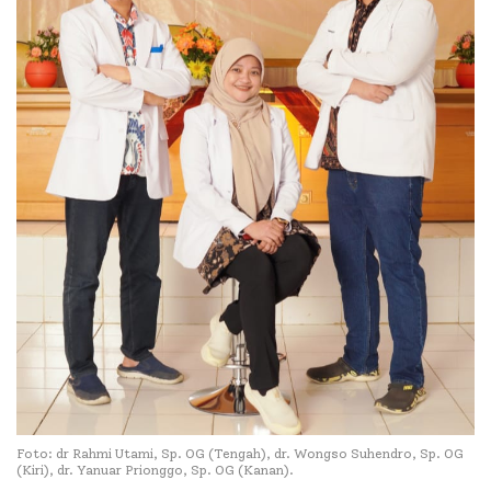
Foto: dr Rahmi Utami, Sp. OG (Tengah), dr. Wongso Suhendro, Sp. OG
(Kiri), dr. Yanuar Prionggo, Sp. OG (Kanan).