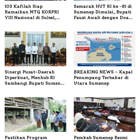
103 Kafilah Siap
Semarak HUT RI ke -81 di
Ramaikan MTQ KORPRI
Sumenep Dimulai, Bupati
VIII Nasional di Sulsel,
Fauzi Awali dengan Doa
1.024 Peserta Terdaftar
untuk Korban Kapal
Terbakar
Sinergi Pusat-Daerah
BREAKING NEWS – Kapal
Diperkuat, Menhub RI
Penumpang Terbakar di
Sambangi Bupati Sumenep
Utara Sumenep
Bahas Penanganan KM
Mutiara Sentosa II
Pastikan Program
Pemkab Sumenep Resmi