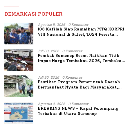
DEMARKASI POPULER
Agustus 5, 2026
0 Komentar
103 Kafilah Siap Ramaikan MTQ KORPRI
VIII Nasional di Sulsel, 1.024 Peserta
Terdaftar
Juli 30, 2026
0 Komentar
Pemkab Sumenep Resmi Naikkan Titik
Impas Harga Tembakau 2026, Tembakau
Sawah Naik Tertinggi 5,08 Persen
Juli 30, 2026
0 Komentar
Pastikan Program Pemerintah Daerah
Bermanfaat Nyata Bagi Masyarakat,
Bupati Sumenep Tinjau Langsung
Budidaya Lele dan Ayam Petelur di Desa
Bataal Timur
Agustus 2, 2026
0 Komentar
BREAKING NEWS – Kapal Penumpang
Terbakar di Utara Sumenep