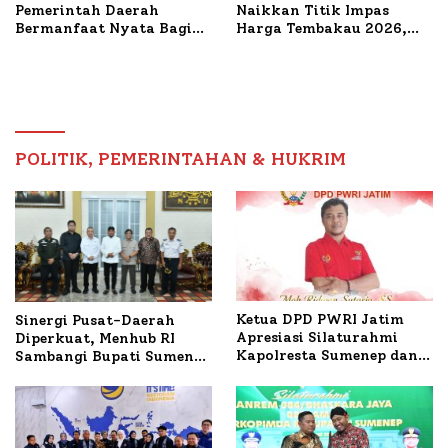
Pemerintah Daerah
Naikkan Titik Impas
Bermanfaat Nyata Bagi
Harga Tembakau 2026,
Masyarakat, Bupati
Tembakau Sawah Naik
Sumenep Tinjau Langsung
Tertinggi 5,08 Persen
Budidaya Lele dan Ayam
Petelur di Desa Bataal
Timur
POLITIK, PEMERINTAHAN & HUKRIM
Ketua DPD PWRI Jatim
Sinergi Pusat-Daerah
Apresiasi Silaturahmi
Diperkuat, Menhub RI
Kapolresta Sumenep dan
Sambangi Bupati Sumenep
PWRI, Sebut Kemitraan
Bahas Penanganan KM
Ideal Polri-Pers
Mutiara Sentosa II