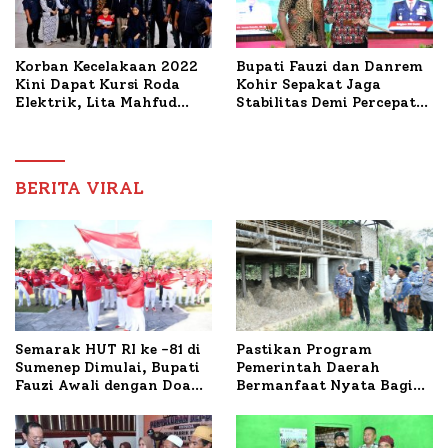
Korban Kecelakaan 2022
Bupati Fauzi dan Danrem
Kini Dapat Kursi Roda
Kohir Sepakat Jaga
Elektrik, Lita Mahfud
Stabilitas Demi Percepat
Arifin Komitmen
Pembangunan Sumenep
Dampingi Pengobatan
Nabil
BERITA VIRAL
Semarak HUT RI ke -81 di
Pastikan Program
Sumenep Dimulai, Bupati
Pemerintah Daerah
Fauzi Awali dengan Doa
Bermanfaat Nyata Bagi
untuk Korban Kapal
Masyarakat, Bupati
Terbakar
Sumenep Tinjau Langsung
Budidaya Lele dan Ayam