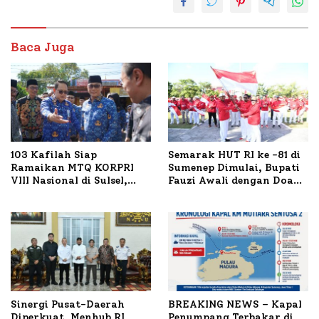
Baca Juga
103 Kafilah Siap
Semarak HUT RI ke -81 di
Ramaikan MTQ KORPRI
Sumenep Dimulai, Bupati
VIII Nasional di Sulsel,
Fauzi Awali dengan Doa
1.024 Peserta Terdaftar
untuk Korban Kapal
Terbakar
Sinergi Pusat-Daerah
BREAKING NEWS – Kapal
Diperkuat, Menhub RI
Penumpang Terbakar di