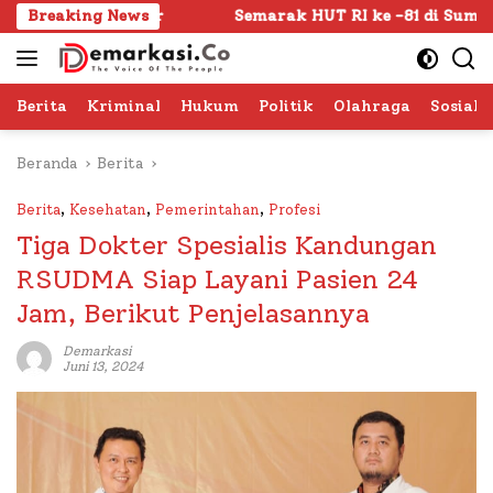
Langsung
ar
Breaking News
Semarak HUT RI ke -81 di Sumenep Dimulai, Bupat
ke
konten
Berita
Kriminal
Hukum
Politik
Olahraga
Sosial 
Beranda
Berita
Berita
,
Kesehatan
,
Pemerintahan
,
Profesi
Tiga Dokter Spesialis Kandungan
RSUDMA Siap Layani Pasien 24
Jam, Berikut Penjelasannya
Demarkasi
Juni 13, 2024