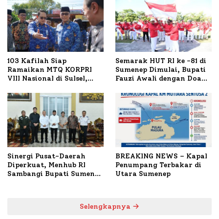
103 Kafilah Siap
Semarak HUT RI ke -81 di
Ramaikan MTQ KORPRI
Sumenep Dimulai, Bupati
VIII Nasional di Sulsel,
Fauzi Awali dengan Doa
1.024 Peserta Terdaftar
untuk Korban Kapal
Terbakar
Sinergi Pusat-Daerah
BREAKING NEWS – Kapal
Diperkuat, Menhub RI
Penumpang Terbakar di
Sambangi Bupati Sumenep
Utara Sumenep
Bahas Penanganan KM
Mutiara Sentosa II
Selengkapnya