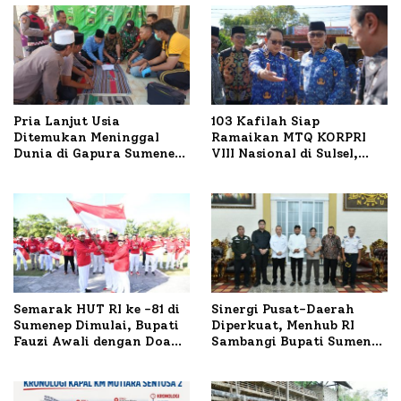
Pria Lanjut Usia
103 Kafilah Siap
Ditemukan Meninggal
Ramaikan MTQ KORPRI
Dunia di Gapura Sumenep,
VIII Nasional di Sulsel,
Polresta Lakukan Olah
1.024 Peserta Terdaftar
TKP
Semarak HUT RI ke -81 di
Sinergi Pusat-Daerah
Sumenep Dimulai, Bupati
Diperkuat, Menhub RI
Fauzi Awali dengan Doa
Sambangi Bupati Sumenep
untuk Korban Kapal
Bahas Penanganan KM
Terbakar
Mutiara Sentosa II