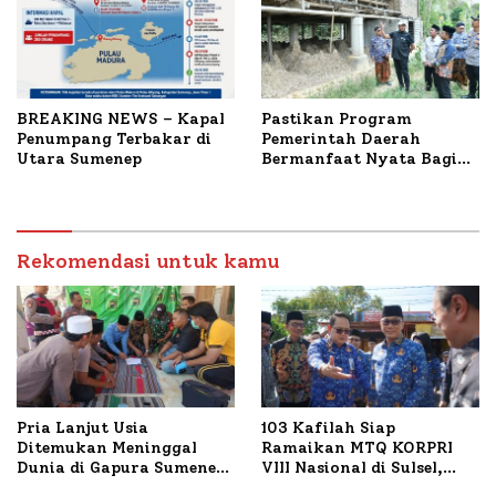
BREAKING NEWS – Kapal
Pastikan Program
Penumpang Terbakar di
Pemerintah Daerah
Utara Sumenep
Bermanfaat Nyata Bagi
Masyarakat, Bupati
Sumenep Tinjau Langsung
Budidaya Lele dan Ayam
Petelur di Desa Bataal
Rekomendasi untuk kamu
Timur
Pria Lanjut Usia
103 Kafilah Siap
Ditemukan Meninggal
Ramaikan MTQ KORPRI
Dunia di Gapura Sumenep,
VIII Nasional di Sulsel,
Polresta Lakukan Olah
1.024 Peserta Terdaftar