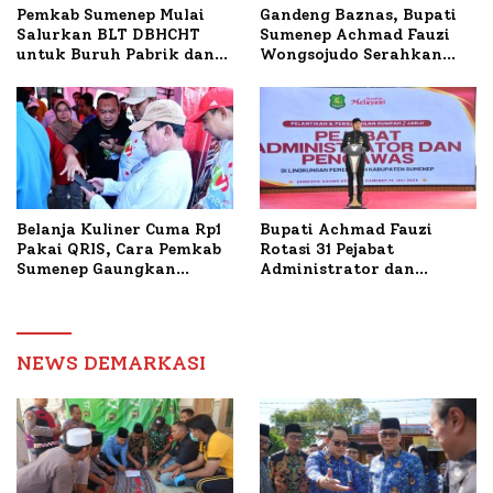
Pemkab Sumenep Mulai
Gandeng Baznas, Bupati
Salurkan BLT DBHCHT
Sumenep Achmad Fauzi
untuk Buruh Pabrik dan
Wongsojudo Serahkan
Tani Tembakau
Bantuan Bedah RTLH di
Dua Kecamatan
Belanja Kuliner Cuma Rp1
Bupati Achmad Fauzi
Pakai QRIS, Cara Pemkab
Rotasi 31 Pejabat
Sumenep Gaungkan
Administrator dan
Transaksi Digital
Pengawas, Tekankan
Pelayanan dan Reformasi
Birokrasi
NEWS DEMARKASI