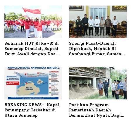
TKP
Semarak HUT RI ke -81 di
Sinergi Pusat-Daerah
Sumenep Dimulai, Bupati
Diperkuat, Menhub RI
Fauzi Awali dengan Doa
Sambangi Bupati Sumenep
untuk Korban Kapal
Bahas Penanganan KM
Terbakar
Mutiara Sentosa II
BREAKING NEWS – Kapal
Pastikan Program
Penumpang Terbakar di
Pemerintah Daerah
Utara Sumenep
Bermanfaat Nyata Bagi
Masyarakat, Bupati
Sumenep Tinjau Langsung