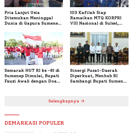
Pria Lanjut Usia
103 Kafilah Siap
Ditemukan Meninggal
Ramaikan MTQ KORPRI
Dunia di Gapura Sumenep,
VIII Nasional di Sulsel,
Polresta Lakukan Olah
1.024 Peserta Terdaftar
TKP
Semarak HUT RI ke -81 di
Sinergi Pusat-Daerah
Sumenep Dimulai, Bupati
Diperkuat, Menhub RI
Fauzi Awali dengan Doa
Sambangi Bupati Sumenep
untuk Korban Kapal
Bahas Penanganan KM
Terbakar
Mutiara Sentosa II
Selengkapnya
DEMARKASI POPULER