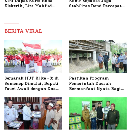
Kini Dapat Kursi Roda
Kohir Sepakat Jaga
Elektrik, Lita Mahfud
Stabilitas Demi Percepat
Arifin Komitmen
Pembangunan Sumenep
Dampingi Pengobatan
Nabil
BERITA VIRAL
Semarak HUT RI ke -81 di
Pastikan Program
Sumenep Dimulai, Bupati
Pemerintah Daerah
Fauzi Awali dengan Doa
Bermanfaat Nyata Bagi
untuk Korban Kapal
Masyarakat, Bupati
Terbakar
Sumenep Tinjau Langsung
Budidaya Lele dan Ayam
Petelur di Desa Bataal
Timur