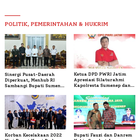
Budidaya Lele dan Ayam
Petelur di Desa Bataal
Timur
POLITIK, PEMERINTAHAN & HUKRIM
Ketua DPD PWRI Jatim
Sinergi Pusat-Daerah
Apresiasi Silaturahmi
Diperkuat, Menhub RI
Kapolresta Sumenep dan
Sambangi Bupati Sumenep
PWRI, Sebut Kemitraan
Bahas Penanganan KM
Ideal Polri-Pers
Mutiara Sentosa II
Korban Kecelakaan 2022
Bupati Fauzi dan Danrem