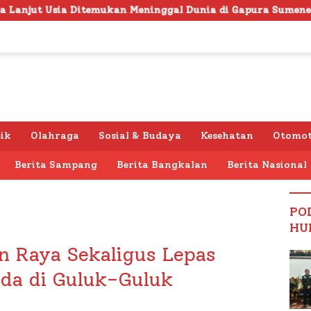
an Meninggal Dunia di Gapura Sumenep, Polresta Lakukan Ol
tik
Olahraga
Sosial & Budaya
Kesehatan
Otomot
Berita Sampang
Berita Bangkalan
Berita Nasional
PO
HU
n Raya Sekaligus Lepas
rida di Guluk-Guluk