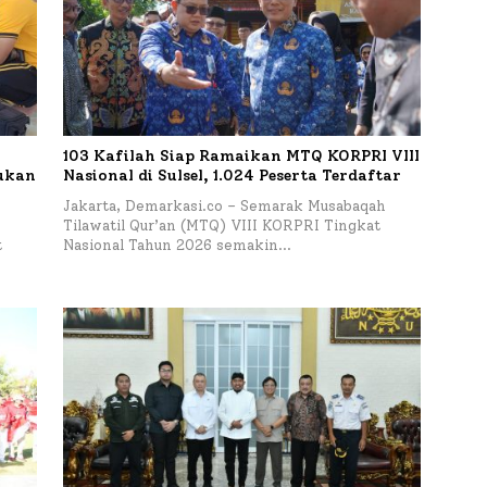
103 Kafilah Siap Ramaikan MTQ KORPRI VIII
kukan
Nasional di Sulsel, 1.024 Peserta Terdaftar
Jakarta, Demarkasi.co – Semarak Musabaqah
Tilawatil Qur’an (MTQ) VIII KORPRI Tingkat
t
Nasional Tahun 2026 semakin…