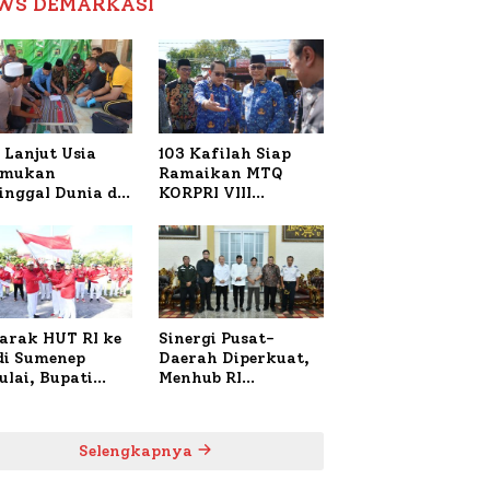
WS DEMARKASI
Reformasi Birokrasi
 Lanjut Usia
103 Kafilah Siap
emukan
Ramaikan MTQ
inggal Dunia di
KORPRI VIII
ura Sumenep,
Nasional di Sulsel,
resta Lakukan
1.024 Peserta
h TKP
Terdaftar
arak HUT RI ke
Sinergi Pusat-
 di Sumenep
Daerah Diperkuat,
ulai, Bupati
Menhub RI
zi Awali dengan
Sambangi Bupati
 untuk Korban
Sumenep Bahas
al Terbakar
Penanganan KM
Selengkapnya
Mutiara Sentosa II