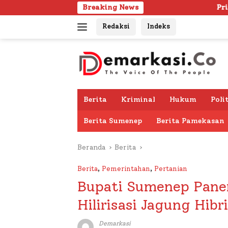
Langsung
Breaking News
Pria Lanjut Usia Ditemuk
ke
Redaksi
Indeks
konten
Berita
Kriminal
Hukum
Poli
Berita Sumenep
Berita Pamekasan
Beranda
Berita
Berita
,
Pemerintahan
,
Pertanian
Bupati Sumenep Pane
Hilirisasi Jagung Hib
Demarkasi