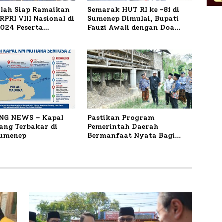
ilah Siap Ramaikan
Semarak HUT RI ke -81 di
PRI VIII Nasional di
Sumenep Dimulai, Bupati
1.024 Peserta
Fauzi Awali dengan Doa
ar
untuk Korban Kapal
Terbakar
NG NEWS – Kapal
Pastikan Program
ng Terbakar di
Pemerintah Daerah
Sumenep
Bermanfaat Nyata Bagi
Masyarakat, Bupati
Sumenep Tinjau Langsung
Budidaya Lele dan Ayam
Petelur di Desa Bataal Timur