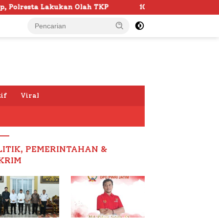
ah TKP
103 Kafilah Siap Ramaikan MTQ KORPRI VIII Na
if
Viral
LITIK, PEMERINTAHAN &
KRIM