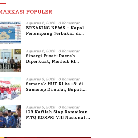
MARKASI POPULER
Agustus 2, 2026
0 Komentar
BREAKING NEWS – Kapal
Penumpang Terbakar di
Utara Sumenep
Agustus 2, 2026
0 Komentar
Sinergi Pusat-Daerah
Diperkuat, Menhub RI
Sambangi Bupati Sumenep
Bahas Penanganan KM
Mutiara Sentosa II
Agustus 3, 2026
0 Komentar
Semarak HUT RI ke -81 di
Sumenep Dimulai, Bupati
Fauzi Awali dengan Doa
untuk Korban Kapal
Terbakar
Agustus 5, 2026
0 Komentar
103 Kafilah Siap Ramaikan
MTQ KORPRI VIII Nasional di
Sulsel, 1.024 Peserta
Terdaftar