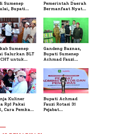
 di Sumenep
Pemerintah Daerah
ulai, Bupati
Bermanfaat Nyata
zi Awali dengan
Bagi Masyarakat,
 untuk Korban
Bupati Sumenep
al Terbakar
Tinjau Langsung
Budidaya Lele dan
Ayam Petelur di
Desa Bataal Timur
kab Sumenep
Gandeng Baznas,
ai Salurkan BLT
Bupati Sumenep
CHT untuk
Achmad Fauzi
uh Pabrik dan
Wongsojudo
i Tembakau
Serahkan Bantuan
Bedah RTLH di Dua
Kecamatan
nja Kuliner
Bupati Achmad
a Rp1 Pakai
Fauzi Rotasi 31
S, Cara Pemkab
Pejabat
enep Gaungkan
Administrator dan
saksi Digital
Pengawas,
Tekankan
Pelayanan dan