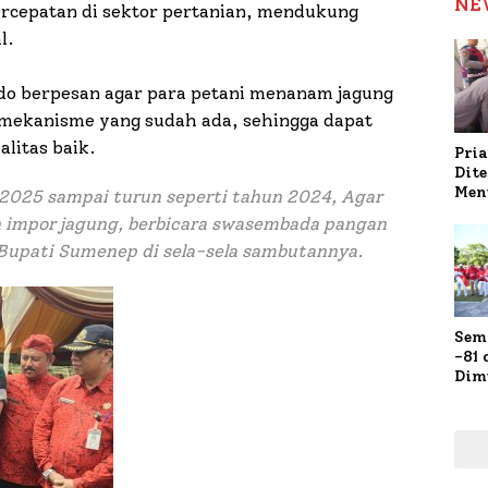
NE
rcepatan di sektor pertanian, mendukung
l.
do berpesan agar para petani menanam jagung
n mekanisme yang sudah ada, sehingga dapat
litas baik.
Pria
Dit
Men
i 2025 sampai turun seperti tahun 2024, Agar
Gap
n impor jagung, berbicara swasembada pangan
Pol
 Bupati Sumenep di sela-sela sambutannya.
Ola
Sem
-81
Dim
Fau
Doa
Kap