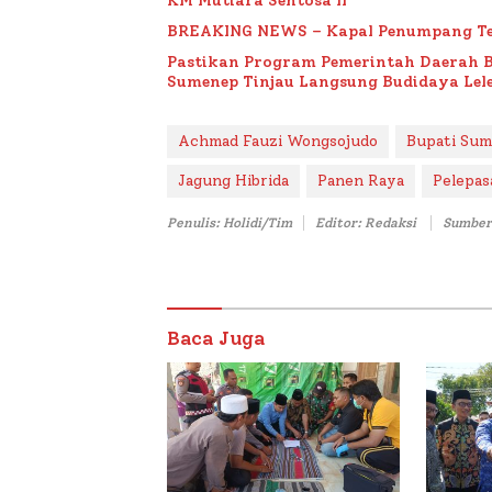
KM Mutiara Sentosa II
BREAKING NEWS – Kapal Penumpang Te
Pastikan Program Pemerintah Daerah 
Sumenep Tinjau Langsung Budidaya Lele
Achmad Fauzi Wongsojudo
Bupati Su
Jagung Hibrida
Panen Raya
Pelepasa
Penulis: Holidi/Tim
Editor: Redaksi
Sumber
Baca Juga