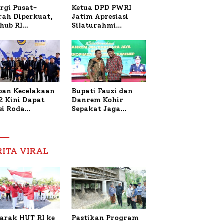
Ketua DPD PWRI
rgi Pusat-
Jatim Apresiasi
rah Diperkuat,
Silaturahmi
hub RI
Kapolresta Sumenep
bangi Bupati
dan PWRI, Sebut
enep Bahas
Kemitraan Ideal
anganan KM
Polri-Pers
ara Sentosa II
ban Kecelakaan
Bupati Fauzi dan
2 Kini Dapat
Danrem Kohir
si Roda
Sepakat Jaga
trik, Lita
Stabilitas Demi
fud Arifin
Percepat
itmen
Pembangunan
pingi
Sumenep
RITA VIRAL
gobatan Nabil
arak HUT RI ke
Pastikan Program