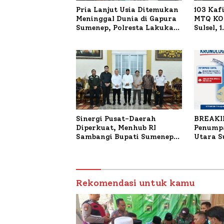
Pria Lanjut Usia Ditemukan
103 Kaf
Meninggal Dunia di Gapura
MTQ KOR
Sumenep, Polresta Lakukan
Sulsel, 
Olah TKP
Terdaft
Sinergi Pusat-Daerah
BREAKI
Diperkuat, Menhub RI
Penumpa
Sambangi Bupati Sumenep
Utara 
Bahas Penanganan KM
Mutiara Sentosa II
Rekomendasi untuk kamu