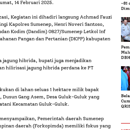
umat, 14 Februari 2025.
-81
Dim
Fau
kasi, Kegiatan ini dihadiri langsung Achmad Fauzi
Doa
ngi Kapolres Sumenep, Henri Noveri Santoso,
Kap
dan Kodim (Dandim) 0827/Sumenep Letkol Inf
tahanan Pangan dan Pertanian (DKPP) kabupaten
Pem
Mul
DBH
 jagung hibrida, bupati juga menjadikan
Bur
 hilirisasi jagung hibrida perdana ke PT
Tan
akukan di lahan seluas 1 hektare milik bapak
Bela
, Dusun Gang Asem, Desa Guluk-Guluk yang
Cum
atani Kecamatan Guluk-Guluk.
QRI
Sum
Tran
 menyampaikan, Pemerintah daerah Sumenep
mpinan daerah (Forkopimda) memiliki fokus yang