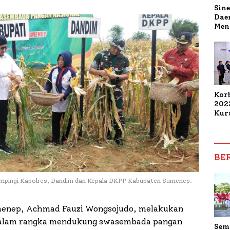
Sine
Dae
Men
Sam
Sum
Pen
Muti
Kor
202
Kur
Elek
Mah
Kom
Dam
BE
Pen
mpingi Kapolres, Dandim dan Kepala DKPP Kabupaten Sumenep.
enep, Achmad Fauzi Wongsojudo, melakukan
 dalam rangka mendukung swasembada pangan
Sem