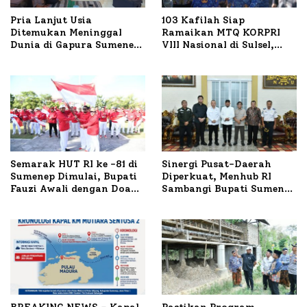
Pria Lanjut Usia
103 Kafilah Siap
Ditemukan Meninggal
Ramaikan MTQ KORPRI
Dunia di Gapura Sumenep,
VIII Nasional di Sulsel,
Polresta Lakukan Olah
1.024 Peserta Terdaftar
TKP
Semarak HUT RI ke -81 di
Sinergi Pusat-Daerah
Sumenep Dimulai, Bupati
Diperkuat, Menhub RI
Fauzi Awali dengan Doa
Sambangi Bupati Sumenep
untuk Korban Kapal
Bahas Penanganan KM
Terbakar
Mutiara Sentosa II