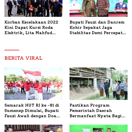
Korban Kecelakaan 2022
Bupati Fauzi dan Danrem
Kini Dapat Kursi Roda
Kohir Sepakat Jaga
Elektrik, Lita Mahfud
Stabilitas Demi Percepat
Arifin Komitmen
Pembangunan Sumenep
Dampingi Pengobatan
Nabil
BERITA VIRAL
Semarak HUT RI ke -81 di
Pastikan Program
Sumenep Dimulai, Bupati
Pemerintah Daerah
Fauzi Awali dengan Doa
Bermanfaat Nyata Bagi
untuk Korban Kapal
Masyarakat, Bupati
Terbakar
Sumenep Tinjau Langsung
Budidaya Lele dan Ayam