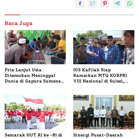
Baca Juga
Pria Lanjut Usia
103 Kafilah Siap
Ditemukan Meninggal
Ramaikan MTQ KORPRI
Dunia di Gapura Sumenep,
VIII Nasional di Sulsel,
Polresta Lakukan Olah
1.024 Peserta Terdaftar
TKP
Semarak HUT RI ke -81 di
Sinergi Pusat-Daerah