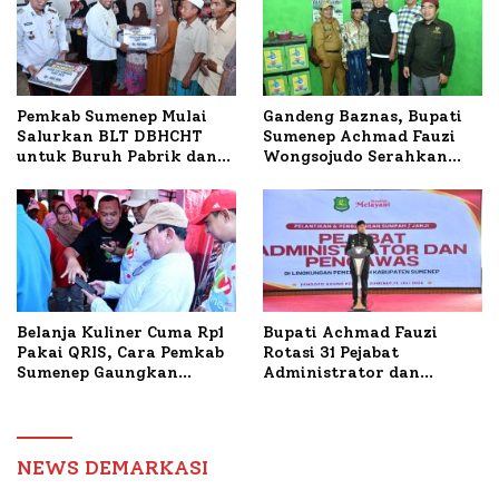
Petelur di Desa Bataal
Timur
Pemkab Sumenep Mulai
Gandeng Baznas, Bupati
Salurkan BLT DBHCHT
Sumenep Achmad Fauzi
untuk Buruh Pabrik dan
Wongsojudo Serahkan
Tani Tembakau
Bantuan Bedah RTLH di
Dua Kecamatan
Belanja Kuliner Cuma Rp1
Bupati Achmad Fauzi
Pakai QRIS, Cara Pemkab
Rotasi 31 Pejabat
Sumenep Gaungkan
Administrator dan
Transaksi Digital
Pengawas, Tekankan
Pelayanan dan Reformasi
Birokrasi
NEWS DEMARKASI