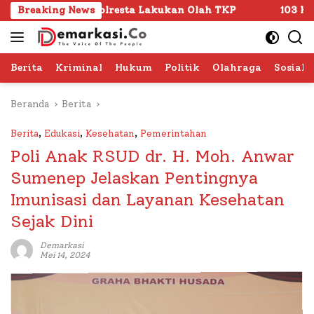
Langsung
 Polresta Lakukan Olah TKP
Breaking News
103 Kafilah Siap Ramaik
ke
konten
Berita
Kriminal
Hukum
Politik
Olahraga
Sosial 
Beranda
Berita
Berita
,
Edukasi
,
Kesehatan
,
Pemerintahan
Poli Anak RSUD dr. H. Moh. Anwar
Sumenep Jelaskan Pentingnya
Imunisasi dan Layanan Kesehatan
Sejak Dini
Demarkasi
Mei 14, 2024