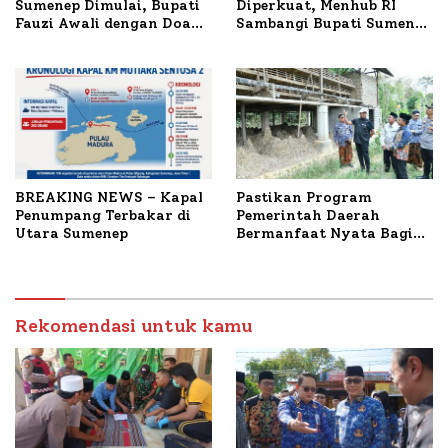
Sumenep Dimulai, Bupati
Diperkuat, Menhub RI
Fauzi Awali dengan Doa
Sambangi Bupati Sumenep
untuk Korban Kapal
Bahas Penanganan KM
Terbakar
Mutiara Sentosa II
BREAKING NEWS – Kapal
Pastikan Program
Penumpang Terbakar di
Pemerintah Daerah
Utara Sumenep
Bermanfaat Nyata Bagi
Masyarakat, Bupati
Sumenep Tinjau Langsung
Budidaya Lele dan Ayam
Petelur di Desa Bataal
Rekomendasi untuk kamu
Timur