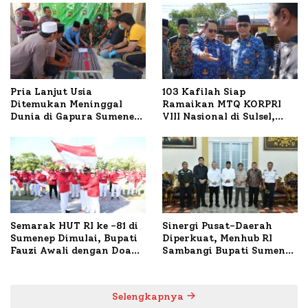
Pria Lanjut Usia
103 Kafilah Siap
Ditemukan Meninggal
Ramaikan MTQ KORPRI
Dunia di Gapura Sumenep,
VIII Nasional di Sulsel,
Polresta Lakukan Olah
1.024 Peserta Terdaftar
TKP
Semarak HUT RI ke -81 di
Sinergi Pusat-Daerah
Sumenep Dimulai, Bupati
Diperkuat, Menhub RI
Fauzi Awali dengan Doa
Sambangi Bupati Sumenep
untuk Korban Kapal
Bahas Penanganan KM
Terbakar
Mutiara Sentosa II
Selengkapnya