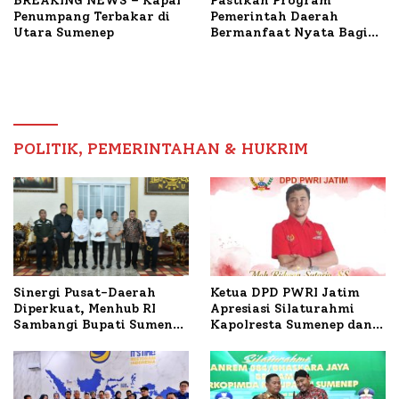
BREAKING NEWS – Kapal
Pastikan Program
Penumpang Terbakar di
Pemerintah Daerah
Utara Sumenep
Bermanfaat Nyata Bagi
Masyarakat, Bupati
Sumenep Tinjau Langsung
Budidaya Lele dan Ayam
Petelur di Desa Bataal
Timur
POLITIK, PEMERINTAHAN & HUKRIM
Ketua DPD PWRI Jatim
Sinergi Pusat-Daerah
Apresiasi Silaturahmi
Diperkuat, Menhub RI
Kapolresta Sumenep dan
Sambangi Bupati Sumenep
PWRI, Sebut Kemitraan
Bahas Penanganan KM
Ideal Polri-Pers
Mutiara Sentosa II