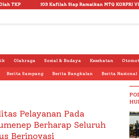
afilah Siap Ramaikan MTQ KORPRI VIII Nasional di Sulsel, 1.0
tik
Olahraga
Sosial & Budaya
Kesehatan
Otomot
Berita Sampang
Berita Bangkalan
Berita Nasional
PO
HU
itas Pelayanan Pada
Sumenep Berharap Seluruh
us Berinovasi