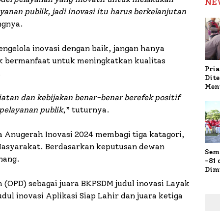
NE
anan publik, jadi inovasi itu harus berkelanjutan
ngnya.
engelola inovasi dengan baik, jangan hanya
ak bermanfaat untuk meningkatkan kualitas
Pria
.
Dit
Men
Gap
atan dan kebijakan benar-benar berefek positif
Pol
pelayanan publik
,” tuturnya.
Ola
Anugerah Inovasi 2024 membagi tiga katagori,
Masyarakat. Berdasarkan keputusan dewan
Sem
nang.
-81
Dim
Fau
 (OPD) sebagai juara BKPSDM judul inovasi Layak
Doa
dul inovasi Aplikasi Siap Lahir dan juara ketiga
Kap