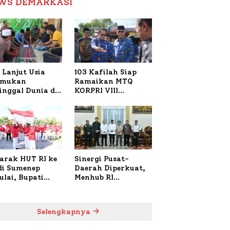
WS DEMARKASI
Reformasi Birokrasi
 Lanjut Usia
103 Kafilah Siap
emukan
Ramaikan MTQ
inggal Dunia di
KORPRI VIII
ura Sumenep,
Nasional di Sulsel,
resta Lakukan
1.024 Peserta
h TKP
Terdaftar
arak HUT RI ke
Sinergi Pusat-
 di Sumenep
Daerah Diperkuat,
ulai, Bupati
Menhub RI
zi Awali dengan
Sambangi Bupati
 untuk Korban
Sumenep Bahas
al Terbakar
Penanganan KM
Selengkapnya
Mutiara Sentosa II