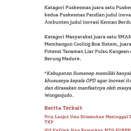
Katagori Puskesmas juara satu Puskes
kedua Puskesmas Pandian judul inova
Ambunten judul inovasi Kencan Berd
Katagori Masyarakat juara satu SMAN
Membangun Cooling Box Sistem, juara
Potensi Tanaman Liar Pulau Kangean 
Berung Madure.
“
Kabupaten Sumenep memiliki banyak 
khususnya kepala OPD agar inovasi it
dan dirasakan manfaatnya oleh masy
Wongsojudo.
Berita Terkait
Pria Lanjut Usia Ditemukan Meninggal 
TKP
103 Kafilah Siap Ramaikan MTQ KORPRI VI