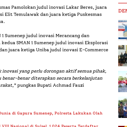
mas Pamolokan judul inovasi Lakar Beres, juara
DE
si Elit Temulawak dan juara ketiga Puskesmas
ua.
 1 Sumenep judul inovasi Merancang dan
 kedua SMAN 1 Sumenep judul inovasi Eksplorasi
dan juara ketiga Uniba judul inovasi E-Commerce
inovasi yang perlu dorongan aktif semua pihak,
u benar-benar diterapkan secara berkelanjutan
arakat
,” pungkas Bupati Achmad Fauzi
Dunia di Gapura Sumenep, Polresta Lakukan Olah
II Nasional di Sulsel, 1.024 Peserta Terdaftar