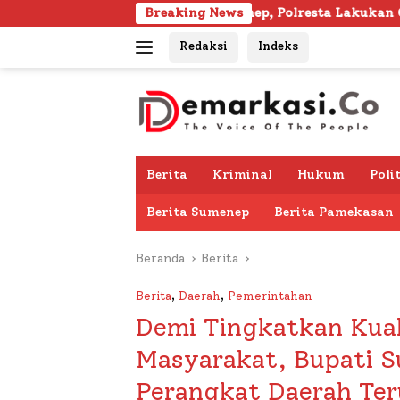
Langsung
i Gapura Sumenep, Polresta Lakukan Olah TKP
Breaking News
103 K
ke
Redaksi
Indeks
konten
Berita
Kriminal
Hukum
Poli
Berita Sumenep
Berita Pamekasan
Beranda
Berita
Berita
,
Daerah
,
Pemerintahan
Demi Tingkatkan Kual
Masyarakat, Bupati 
Perangkat Daerah Ter