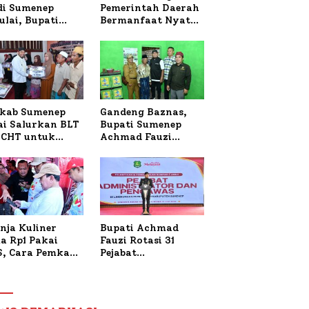
 di Sumenep
Pemerintah Daerah
ulai, Bupati
Bermanfaat Nyata
zi Awali dengan
Bagi Masyarakat,
 untuk Korban
Bupati Sumenep
al Terbakar
Tinjau Langsung
Budidaya Lele dan
Ayam Petelur di
Desa Bataal Timur
kab Sumenep
Gandeng Baznas,
ai Salurkan BLT
Bupati Sumenep
CHT untuk
Achmad Fauzi
uh Pabrik dan
Wongsojudo
i Tembakau
Serahkan Bantuan
Bedah RTLH di Dua
Kecamatan
nja Kuliner
Bupati Achmad
a Rp1 Pakai
Fauzi Rotasi 31
S, Cara Pemkab
Pejabat
enep Gaungkan
Administrator dan
saksi Digital
Pengawas,
Tekankan
Pelayanan dan