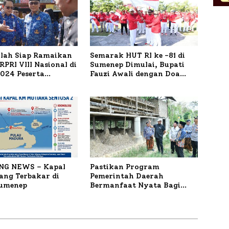
ilah Siap Ramaikan
Semarak HUT RI ke -81 di
PRI VIII Nasional di
Sumenep Dimulai, Bupati
1.024 Peserta
Fauzi Awali dengan Doa
ar
untuk Korban Kapal
Terbakar
NG NEWS – Kapal
Pastikan Program
ng Terbakar di
Pemerintah Daerah
Sumenep
Bermanfaat Nyata Bagi
Masyarakat, Bupati
Sumenep Tinjau Langsung
Budidaya Lele dan Ayam
Petelur di Desa Bataal Timur