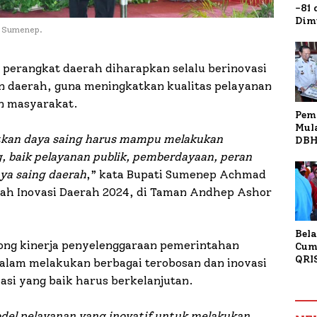
-81
Dim
i Sumenep.
Fau
Doa
Kap
 perangkat daerah diharapkan selalu berinovasi
 daerah, guna meningkatkan kualitas pelayanan
an masyarakat.
Pem
Mul
kan daya saing harus mampu melakukan
DBH
Bur
g, baik pelayanan publik, pemberdayaan, peran
Tan
ya saing daerah
,” kata Bupati Sumenep Achmad
rah Inovasi Daerah 2024, di Taman Andhep Ashor
Bela
ong kinerja penyelenggaraan pemerintahan
Cum
QRI
alam melakukan berbagai terobosan dan inovasi
Sum
vasi yang baik harus berkelanjutan.
Tran
del pelayanan yang inovatif untuk melakukan