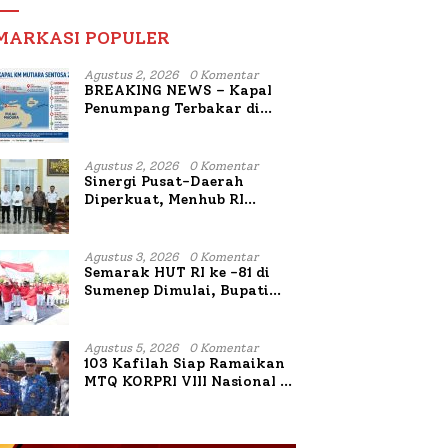
MARKASI POPULER
Agustus 2, 2026
0 Komentar
BREAKING NEWS – Kapal
Penumpang Terbakar di
Utara Sumenep
Agustus 2, 2026
0 Komentar
Sinergi Pusat-Daerah
Diperkuat, Menhub RI
Sambangi Bupati Sumenep
Bahas Penanganan KM
Mutiara Sentosa II
Agustus 3, 2026
0 Komentar
Semarak HUT RI ke -81 di
Sumenep Dimulai, Bupati
Fauzi Awali dengan Doa
untuk Korban Kapal
Terbakar
Agustus 5, 2026
0 Komentar
103 Kafilah Siap Ramaikan
MTQ KORPRI VIII Nasional di
Sulsel, 1.024 Peserta
Terdaftar