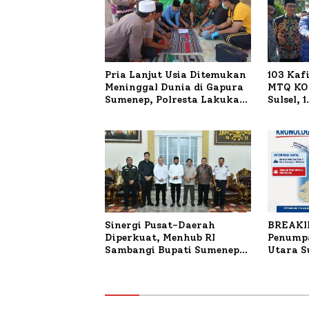
Pria Lanjut Usia Ditemukan
103 Kaf
Meninggal Dunia di Gapura
MTQ KOR
Sumenep, Polresta Lakukan
Sulsel, 
Olah TKP
Terdaft
Sinergi Pusat-Daerah
BREAKI
Diperkuat, Menhub RI
Penumpa
Sambangi Bupati Sumenep
Utara 
Bahas Penanganan KM
Mutiara Sentosa II