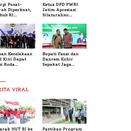
Ketua DPD PWRI
rgi Pusat-
Jatim Apresiasi
rah Diperkuat,
Silaturahmi
hub RI
Kapolresta Sumenep
bangi Bupati
dan PWRI, Sebut
enep Bahas
Kemitraan Ideal
anganan KM
Polri-Pers
ara Sentosa II
ban Kecelakaan
Bupati Fauzi dan
2 Kini Dapat
Danrem Kohir
si Roda
Sepakat Jaga
trik, Lita
Stabilitas Demi
fud Arifin
Percepat
itmen
Pembangunan
pingi
Sumenep
RITA VIRAL
gobatan Nabil
arak HUT RI ke
Pastikan Program