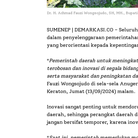
Dr. H. Achmad Fauzi Wongsojudo, SH, MH., Bupat
SUMENEP | DEMARKASI.CO –
Seluruh
dalam penyelenggaraan pemerintahan
yang berorientasi kepada kepenting
“
Pemerintah daerah untuk meningkat
terobosan dan inovasi di segala bidan
serta masyarakat dan peningkatan da
Fauzi Wongsojudo di sela-sela Anuge
Keraton, Jumat (13/09/2024) malam.
Inovasi sangat penting untuk mendor
daerah, sehingga perangkat daerah d
jangan bersifat temporer, karena ino
“
Saat ini, pemerintah memerlukan mo