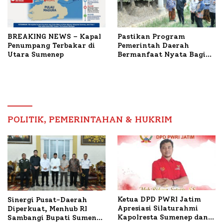
BREAKING NEWS – Kapal
Pastikan Program
Penumpang Terbakar di
Pemerintah Daerah
Utara Sumenep
Bermanfaat Nyata Bagi
Masyarakat, Bupati
Sumenep Tinjau Langsung
Budidaya Lele dan Ayam
Petelur di Desa Bataal
Timur
POLITIK, PEMERINTAHAN & HUKRIM
Ketua DPD PWRI Jatim
Sinergi Pusat-Daerah
Apresiasi Silaturahmi
Diperkuat, Menhub RI
Kapolresta Sumenep dan
Sambangi Bupati Sumenep