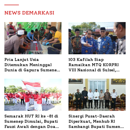
Birokrasi
NEWS DEMARKASI
Pria Lanjut Usia
103 Kafilah Siap
Ditemukan Meninggal
Ramaikan MTQ KORPRI
Dunia di Gapura Sumenep,
VIII Nasional di Sulsel,
Polresta Lakukan Olah
1.024 Peserta Terdaftar
TKP
Semarak HUT RI ke -81 di
Sinergi Pusat-Daerah
Sumenep Dimulai, Bupati
Diperkuat, Menhub RI
Fauzi Awali dengan Doa
Sambangi Bupati Sumenep