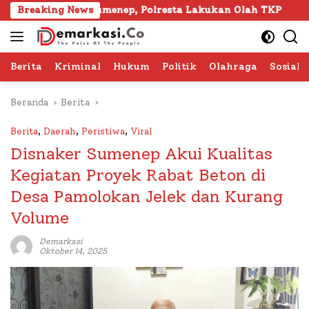
Langsung
ura Sumenep, Polresta Lakukan Olah TKP
Breaking News
103 Kafilah
ke
konten
Berita
Kriminal
Hukum
Politik
Olahraga
Sosial 
Beranda
Berita
Berita
,
Daerah
,
Peristiwa
,
Viral
Disnaker Sumenep Akui Kualitas
Kegiatan Proyek Rabat Beton di
Desa Pamolokan Jelek dan Kurang
Volume
Demarkasi
Oktober 14, 2025