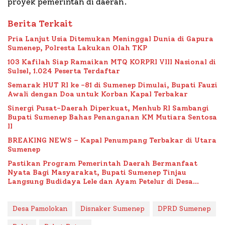
proyek pemerintah di daerah.
Berita Terkait
Pria Lanjut Usia Ditemukan Meninggal Dunia di Gapura
Sumenep, Polresta Lakukan Olah TKP
103 Kafilah Siap Ramaikan MTQ KORPRI VIII Nasional di
Sulsel, 1.024 Peserta Terdaftar
Semarak HUT RI ke -81 di Sumenep Dimulai, Bupati Fauzi
Awali dengan Doa untuk Korban Kapal Terbakar
Sinergi Pusat-Daerah Diperkuat, Menhub RI Sambangi
Bupati Sumenep Bahas Penanganan KM Mutiara Sentosa
II
BREAKING NEWS – Kapal Penumpang Terbakar di Utara
Sumenep
Pastikan Program Pemerintah Daerah Bermanfaat
Nyata Bagi Masyarakat, Bupati Sumenep Tinjau
Langsung Budidaya Lele dan Ayam Petelur di Desa
Bataal Timur
Desa Pamolokan
Disnaker Sumenep
DPRD Sumenep