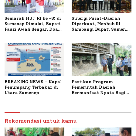
Semarak HUT RI ke -81 di
Sinergi Pusat-Daerah
Sumenep Dimulai, Bupati
Diperkuat, Menhub RI
Fauzi Awali dengan Doa
Sambangi Bupati Sumenep
untuk Korban Kapal
Bahas Penanganan KM
Terbakar
Mutiara Sentosa II
BREAKING NEWS – Kapal
Pastikan Program
Penumpang Terbakar di
Pemerintah Daerah
Utara Sumenep
Bermanfaat Nyata Bagi
Masyarakat, Bupati
Sumenep Tinjau Langsung
Budidaya Lele dan Ayam
Petelur di Desa Bataal
Rekomendasi untuk kamu
Timur