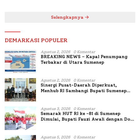
untuk Korban Kapal
Bahas Penanganan KM
Terbakar
Mutiara Sentosa II
Selengkapnya
DEMARKASI POPULER
Agustus 2, 2026
0 Komentar
BREAKING NEWS – Kapal Penumpang
Terbakar di Utara Sumenep
Agustus 2, 2026
0 Komentar
Sinergi Pusat-Daerah Diperkuat,
Menhub RI Sambangi Bupati Sumenep
Bahas Penanganan KM Mutiara Sentosa
II
Agustus 3, 2026
0 Komentar
Semarak HUT RI ke -81 di Sumenep
Dimulai, Bupati Fauzi Awali dengan Doa
untuk Korban Kapal Terbakar
Agustus 5, 2026
0 Komentar