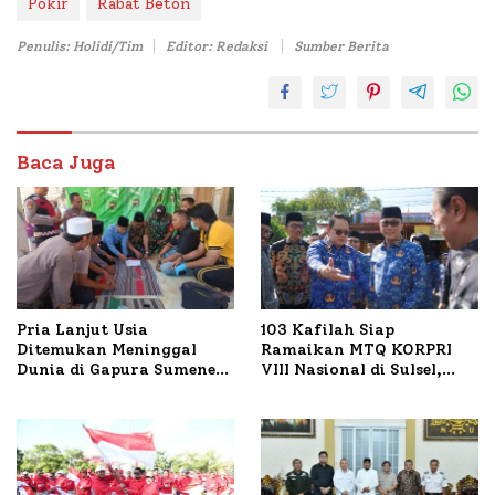
Pokir
Rabat Beton
Penulis: Holidi/Tim
Editor: Redaksi
Sumber Berita
Baca Juga
Pria Lanjut Usia
103 Kafilah Siap
Ditemukan Meninggal
Ramaikan MTQ KORPRI
Dunia di Gapura Sumenep,
VIII Nasional di Sulsel,
Polresta Lakukan Olah
1.024 Peserta Terdaftar
TKP