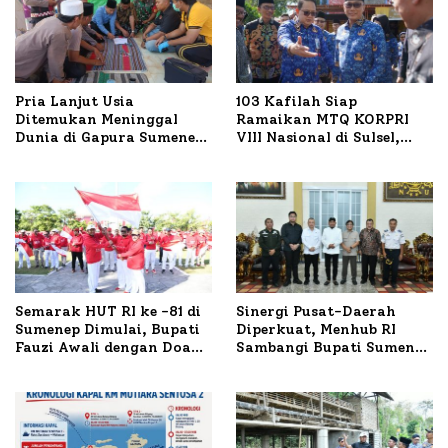
Pria Lanjut Usia
103 Kafilah Siap
Ditemukan Meninggal
Ramaikan MTQ KORPRI
Dunia di Gapura Sumenep,
VIII Nasional di Sulsel,
Polresta Lakukan Olah
1.024 Peserta Terdaftar
TKP
Semarak HUT RI ke -81 di
Sinergi Pusat-Daerah
Sumenep Dimulai, Bupati
Diperkuat, Menhub RI
Fauzi Awali dengan Doa
Sambangi Bupati Sumenep
untuk Korban Kapal
Bahas Penanganan KM
Terbakar
Mutiara Sentosa II