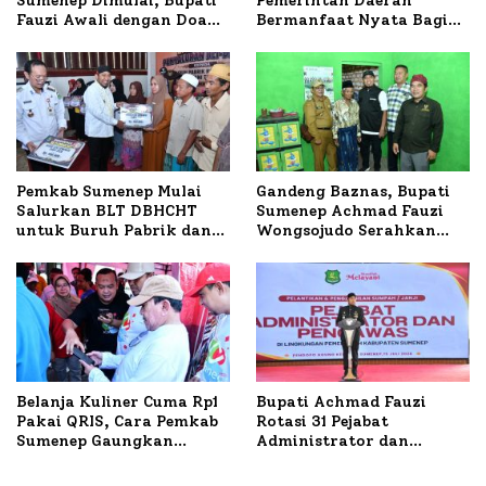
Sumenep Dimulai, Bupati
Pemerintah Daerah
Fauzi Awali dengan Doa
Bermanfaat Nyata Bagi
untuk Korban Kapal
Masyarakat, Bupati
Terbakar
Sumenep Tinjau Langsung
Budidaya Lele dan Ayam
Petelur di Desa Bataal
Timur
Pemkab Sumenep Mulai
Gandeng Baznas, Bupati
Salurkan BLT DBHCHT
Sumenep Achmad Fauzi
untuk Buruh Pabrik dan
Wongsojudo Serahkan
Tani Tembakau
Bantuan Bedah RTLH di
Dua Kecamatan
Belanja Kuliner Cuma Rp1
Bupati Achmad Fauzi
Pakai QRIS, Cara Pemkab
Rotasi 31 Pejabat
Sumenep Gaungkan
Administrator dan
Transaksi Digital
Pengawas, Tekankan
Pelayanan dan Reformasi