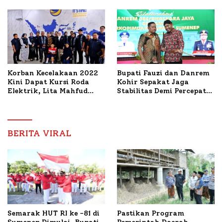
PWRI, Sebut Kemitraan
Bahas Penanganan KM
Ideal Polri-Pers
Mutiara Sentosa II
Korban Kecelakaan 2022
Bupati Fauzi dan Danrem
Kini Dapat Kursi Roda
Kohir Sepakat Jaga
Elektrik, Lita Mahfud
Stabilitas Demi Percepat
Arifin Komitmen
Pembangunan Sumenep
Dampingi Pengobatan
Nabil
BERITA VIRAL
Semarak HUT RI ke -81 di
Pastikan Program