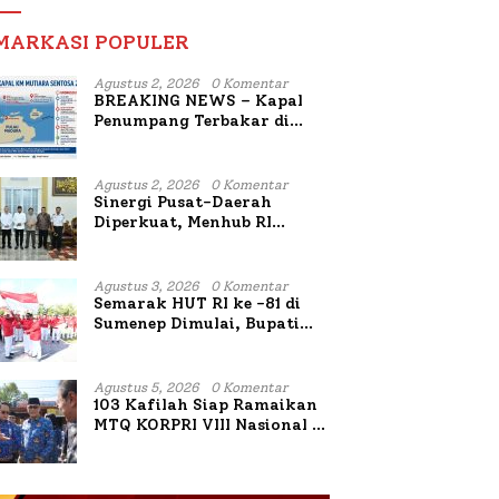
MARKASI POPULER
Agustus 2, 2026
0 Komentar
BREAKING NEWS – Kapal
Penumpang Terbakar di
Utara Sumenep
Agustus 2, 2026
0 Komentar
Sinergi Pusat-Daerah
Diperkuat, Menhub RI
Sambangi Bupati Sumenep
Bahas Penanganan KM
Mutiara Sentosa II
Agustus 3, 2026
0 Komentar
Semarak HUT RI ke -81 di
Sumenep Dimulai, Bupati
Fauzi Awali dengan Doa
untuk Korban Kapal
Terbakar
Agustus 5, 2026
0 Komentar
103 Kafilah Siap Ramaikan
MTQ KORPRI VIII Nasional di
Sulsel, 1.024 Peserta
Terdaftar