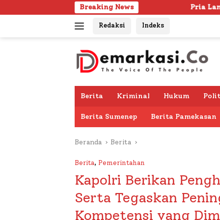
Langsung
Breaking News
Pria Lanjut Usia Ditemukan Men
ke
Redaksi
Indeks
konten
Berita
Kriminal
Hukum
Poli
Berita Sumenep
Berita Pamekasan
Beranda
Berita
Berita
,
Pemerintahan
Kapolri Berikan Pengh
Serta Tegaskan Penin
Kompetensi yang Dimi