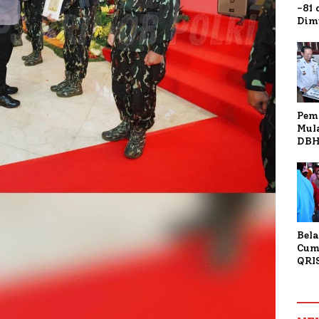
-81
Dim
Fau
Doa
Kap
Pem
Mul
DBH
Bur
Tan
Bela
Cum
QRI
Sum
Tran