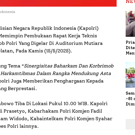
NE
Indonesia
isian Negara Republik Indonesia (Kapolri)
o, Memimpin Pembukaan Rapat Kerja Teknis
Pria
b Polri Yang Digelar Di Auditorium Mutiara
Dit
latan, Pada Kamis (15/5/2025).
Men
Gap
Pol
ung Tema “
Sinergisitas Baharkam Dan Korbrimob
Ola
an Harkamtibmas Dalam Rangka Mendukung Asta
Kapolri Juga Memberikan Penghargaan Kepada
ng Berprestasi.
Sem
-81
rabowo Tiba Di Lokasi Pukul 10.00 WIB. Kapolri
Dim
Fau
i Prasetyo, Kabarhakam Polri Komjen Fadil
Doa
mam Widodo, Kabaintelkam Polri Komjen Syahar
Kap
s Polri lainnya.