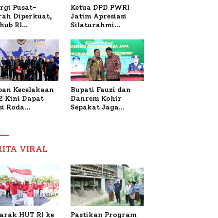
Ketua DPD PWRI
rgi Pusat-
Jatim Apresiasi
rah Diperkuat,
Silaturahmi
hub RI
Kapolresta Sumenep
bangi Bupati
dan PWRI, Sebut
enep Bahas
Kemitraan Ideal
anganan KM
Polri-Pers
ara Sentosa II
ban Kecelakaan
Bupati Fauzi dan
2 Kini Dapat
Danrem Kohir
si Roda
Sepakat Jaga
trik, Lita
Stabilitas Demi
fud Arifin
Percepat
itmen
Pembangunan
pingi
Sumenep
RITA VIRAL
gobatan Nabil
arak HUT RI ke
Pastikan Program