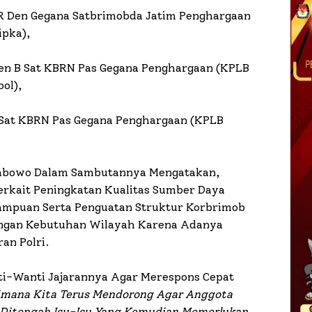
R Den Gegana Satbrimobda Jatim Penghargaan
ipka),
den B Sat KBRN Pas Gegana Penghargaan (KPLB
ol),
g Sat KBRN Pas Gegana Penghargaan (KPLB
t Prabowo Dalam Sambutannya Mengatakan,
rkait Peningkatan Kualitas Sumber Daya
ampuan Serta Penguatan Struktur Korbrimob
Dengan Kebutuhan Wilayah Karena Adanya
an Polri.
ti-Wanti Jajarannya Agar Merespons Cepat
aimana Kita Terus Mendorong Agar Anggota
 Ditengah Isu-Isu Yang Kemudian Memerlukan