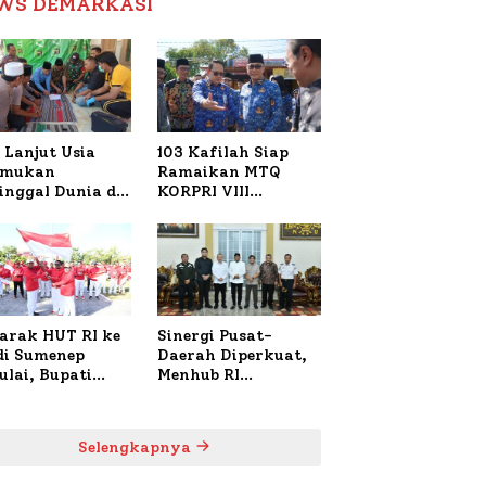
WS DEMARKASI
Reformasi Birokrasi
 Lanjut Usia
103 Kafilah Siap
emukan
Ramaikan MTQ
inggal Dunia di
KORPRI VIII
ura Sumenep,
Nasional di Sulsel,
resta Lakukan
1.024 Peserta
h TKP
Terdaftar
arak HUT RI ke
Sinergi Pusat-
 di Sumenep
Daerah Diperkuat,
ulai, Bupati
Menhub RI
zi Awali dengan
Sambangi Bupati
 untuk Korban
Sumenep Bahas
al Terbakar
Penanganan KM
Selengkapnya
Mutiara Sentosa II