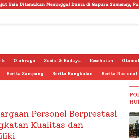
inggal Dunia di Gapura Sumenep, Polresta Lakukan Olah TK
tik
Olahraga
Sosial & Budaya
Kesehatan
Otomot
Berita Sampang
Berita Bangkalan
Berita Nasional
PO
HU
argaan Personel Berprestasi
gkatan Kualitas dan
liki