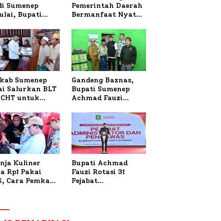
 di Sumenep
Pemerintah Daerah
ulai, Bupati
Bermanfaat Nyata
zi Awali dengan
Bagi Masyarakat,
 untuk Korban
Bupati Sumenep
al Terbakar
Tinjau Langsung
Budidaya Lele dan
Ayam Petelur di
Desa Bataal Timur
kab Sumenep
Gandeng Baznas,
ai Salurkan BLT
Bupati Sumenep
CHT untuk
Achmad Fauzi
uh Pabrik dan
Wongsojudo
i Tembakau
Serahkan Bantuan
Bedah RTLH di Dua
Kecamatan
nja Kuliner
Bupati Achmad
a Rp1 Pakai
Fauzi Rotasi 31
S, Cara Pemkab
Pejabat
enep Gaungkan
Administrator dan
saksi Digital
Pengawas,
Tekankan
Pelayanan dan