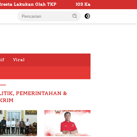
P
103 Kafilah Siap Ramaikan MTQ KORPRI VIII Nasional
if
Viral
LITIK, PEMERINTAHAN &
KRIM