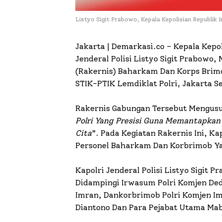
Listyo Sigit Prabowo, Kepala Kepolisian Republik 
Jakarta | Demarkasi.co – Kepala Kepol
Jenderal Polisi Listyo Sigit Prabow
(Rakernis) Baharkam Dan Korps Brimo
STIK-PTIK Lemdiklat Polri, Jakarta Se
Rakernis Gabungan Tersebut Mengus
Polri Yang Presisi Guna Memantapk
Cita
”. Pada Kegiatan Rakernis Ini, 
Personel Baharkam Dan Korbrimob Ya
Kapolri Jenderal Polisi Listyo Sigit P
Didampingi Irwasum Polri Komjen Ded
Imran, Dankorbrimob Polri Komjen I
Diantono Dan Para Pejabat Utama Mabe