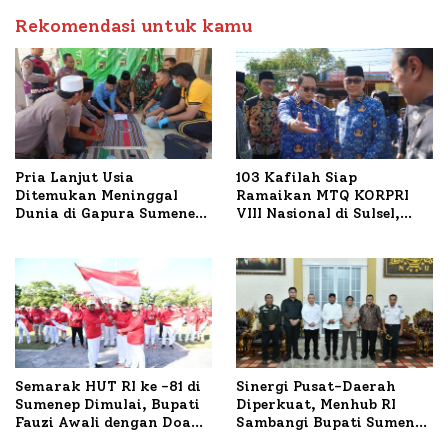
Petelur di Desa Bataal
Rekomendasi untuk kamu
Timur
Pria Lanjut Usia
103 Kafilah Siap
Ditemukan Meninggal
Ramaikan MTQ KORPRI
Dunia di Gapura Sumenep,
VIII Nasional di Sulsel,
Polresta Lakukan Olah
1.024 Peserta Terdaftar
TKP
Semarak HUT RI ke -81 di
Sinergi Pusat-Daerah
Sumenep Dimulai, Bupati
Diperkuat, Menhub RI
Fauzi Awali dengan Doa
Sambangi Bupati Sumenep
untuk Korban Kapal
Bahas Penanganan KM