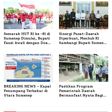
Semarak HUT RI ke -81 di
Sinergi Pusat-Daerah
Sumenep Dimulai, Bupati
Diperkuat, Menhub RI
Fauzi Awali dengan Doa
Sambangi Bupati Sumenep
untuk Korban Kapal
Bahas Penanganan KM
Terbakar
Mutiara Sentosa II
BREAKING NEWS – Kapal
Pastikan Program
Penumpang Terbakar di
Pemerintah Daerah
Utara Sumenep
Bermanfaat Nyata Bagi
Masyarakat, Bupati
Sumenep Tinjau Langsung
Budidaya Lele dan Ayam