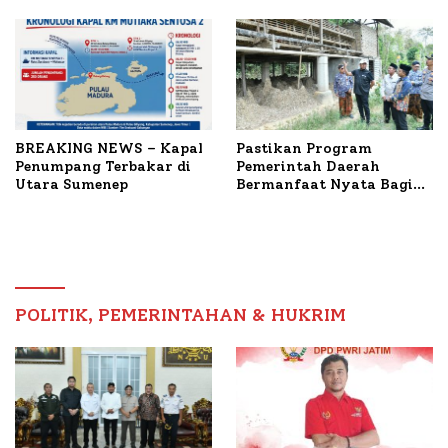
Terbakar
Mutiara Sentosa II
BREAKING NEWS – Kapal
Pastikan Program
Penumpang Terbakar di
Pemerintah Daerah
Utara Sumenep
Bermanfaat Nyata Bagi
Masyarakat, Bupati
Sumenep Tinjau Langsung
Budidaya Lele dan Ayam
Petelur di Desa Bataal
Timur
POLITIK, PEMERINTAHAN & HUKRIM