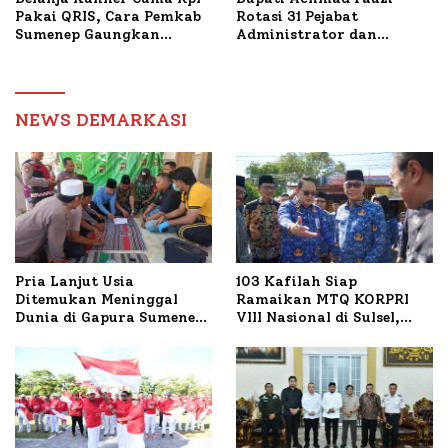
Pakai QRIS, Cara Pemkab
Rotasi 31 Pejabat
Sumenep Gaungkan
Administrator dan
Transaksi Digital
Pengawas, Tekankan
Pelayanan dan Reformasi
Birokrasi
NEWS DEMARKASI
Pria Lanjut Usia
103 Kafilah Siap
Ditemukan Meninggal
Ramaikan MTQ KORPRI
Dunia di Gapura Sumenep,
VIII Nasional di Sulsel,
Polresta Lakukan Olah
1.024 Peserta Terdaftar
TKP