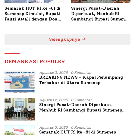
Semarak HUT RI ke -81 di
Sinergi Pusat-Daerah
Sumenep Dimulai, Bupati
Diperkuat, Menhub RI
Fauzi Awali dengan Doa
Sambangi Bupati Sumenep
untuk Korban Kapal
Bahas Penanganan KM
Terbakar
Mutiara Sentosa II
Selengkapnya
DEMARKASI POPULER
Agustus 2, 2026
0 Komentar
BREAKING NEWS – Kapal Penumpang
Terbakar di Utara Sumenep
Agustus 2, 2026
0 Komentar
Sinergi Pusat-Daerah Diperkuat,
Menhub RI Sambangi Bupati Sumenep
Bahas Penanganan KM Mutiara Sentosa
II
Agustus 3, 2026
0 Komentar
Semarak HUT RI ke -81 di Sumenep