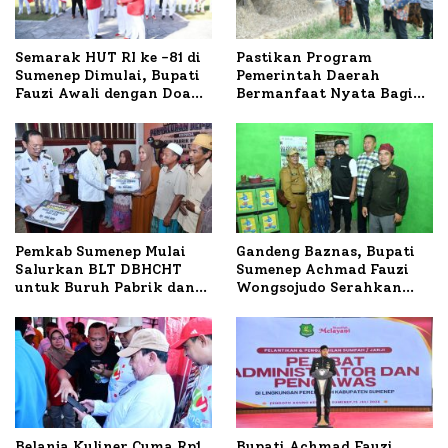
Semarak HUT RI ke -81 di
Pastikan Program
Sumenep Dimulai, Bupati
Pemerintah Daerah
Fauzi Awali dengan Doa
Bermanfaat Nyata Bagi
untuk Korban Kapal
Masyarakat, Bupati
Terbakar
Sumenep Tinjau Langsung
Budidaya Lele dan Ayam
Petelur di Desa Bataal
Timur
Pemkab Sumenep Mulai
Gandeng Baznas, Bupati
Salurkan BLT DBHCHT
Sumenep Achmad Fauzi
untuk Buruh Pabrik dan
Wongsojudo Serahkan
Tani Tembakau
Bantuan Bedah RTLH di
Dua Kecamatan
Belanja Kuliner Cuma Rp1
Bupati Achmad Fauzi