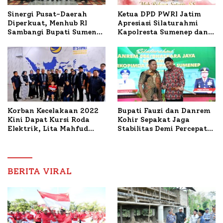
Ketua DPD PWRI Jatim
Sinergi Pusat-Daerah
Apresiasi Silaturahmi
Diperkuat, Menhub RI
Kapolresta Sumenep dan
Sambangi Bupati Sumenep
PWRI, Sebut Kemitraan
Bahas Penanganan KM
Ideal Polri-Pers
Mutiara Sentosa II
Korban Kecelakaan 2022
Bupati Fauzi dan Danrem
Kini Dapat Kursi Roda
Kohir Sepakat Jaga
Elektrik, Lita Mahfud
Stabilitas Demi Percepat
Arifin Komitmen
Pembangunan Sumenep
Dampingi Pengobatan
Nabil
BERITA VIRAL