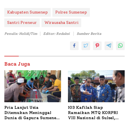
Bataal Timur
Kabupaten Sumenep
Polres Sumenep
Santri Preneur
Wirausaha Santri
Penulis: Holidi/Tim
Editor: Redaksi
Sumber Berita
Baca Juga
Pria Lanjut Usia
103 Kafilah Siap
Ditemukan Meninggal
Ramaikan MTQ KORPRI
Dunia di Gapura Sumenep,
VIII Nasional di Sulsel,
Polresta Lakukan Olah
1.024 Peserta Terdaftar
TKP