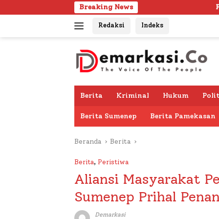
Langsung
Breaking News
Pria Lanjut Usia Dite
ke
Redaksi
Indeks
konten
Berita
Kriminal
Hukum
Poli
Berita Sumenep
Berita Pamekasan
Beranda
Berita
Berita
,
Peristiwa
Aliansi Masyarakat P
Sumenep Prihal Pena
Demarkasi