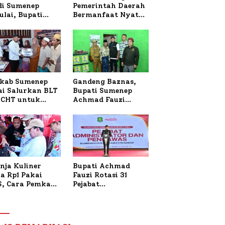
 di Sumenep
Pemerintah Daerah
ulai, Bupati
Bermanfaat Nyata
zi Awali dengan
Bagi Masyarakat,
 untuk Korban
Bupati Sumenep
al Terbakar
Tinjau Langsung
Budidaya Lele dan
Ayam Petelur di
Desa Bataal Timur
kab Sumenep
Gandeng Baznas,
ai Salurkan BLT
Bupati Sumenep
CHT untuk
Achmad Fauzi
uh Pabrik dan
Wongsojudo
i Tembakau
Serahkan Bantuan
Bedah RTLH di Dua
Kecamatan
nja Kuliner
Bupati Achmad
a Rp1 Pakai
Fauzi Rotasi 31
S, Cara Pemkab
Pejabat
enep Gaungkan
Administrator dan
saksi Digital
Pengawas,
Tekankan
Pelayanan dan