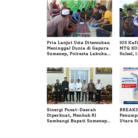
Pria Lanjut Usia Ditemukan
103 Kaf
Meninggal Dunia di Gapura
MTQ KOR
Sumenep, Polresta Lakukan
Sulsel, 
Olah TKP
Terdaft
Sinergi Pusat-Daerah
BREAKI
Diperkuat, Menhub RI
Penumpa
Sambangi Bupati Sumenep
Utara 
Bahas Penanganan KM
Mutiara Sentosa II