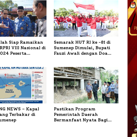
ilah Siap Ramaikan
Semarak HUT RI ke -81 di
PRI VIII Nasional di
Sumenep Dimulai, Bupati
1.024 Peserta
Fauzi Awali dengan Doa
ar
untuk Korban Kapal
Terbakar
NG NEWS – Kapal
Pastikan Program
ng Terbakar di
Pemerintah Daerah
Sumenep
Bermanfaat Nyata Bagi
Masyarakat, Bupati
Sumenep Tinjau Langsung
Budidaya Lele dan Ayam