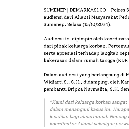
SUMENEP | DEMARKASI.CO –
Polres 
audiensi dari Aliansi Masyarakat Ped
Sumenep. Selasa (15/10/2024).
Audiensi ini dipimpin oleh koordina
dari pihak keluarga korban. Pertem
serta apresiasi terhadap langkah ce
kekerasan dalam rumah tangga (KDR
Dalam audiensi yang berlangsung di
Widiarti S., S.H., didampingi oleh Ka
pembantu Bripka Nurmalita, S.H. de
“Kami dari keluarga korban sangat
dalam menangani kasus ini. Harapa
keadilan bagi almarhumah Neneng s
koordinator Aliansi sekaligus perwa