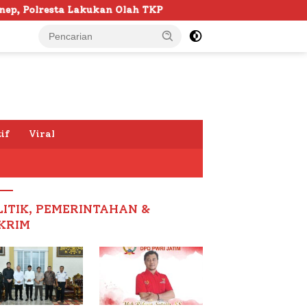
n Olah TKP
103 Kafilah Siap Ramaikan MTQ KORPRI VII
if
Viral
LITIK, PEMERINTAHAN &
KRIM