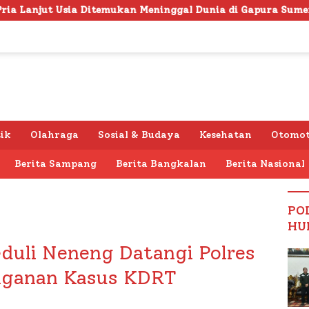
mukan Meninggal Dunia di Gapura Sumenep, Polresta Lakuka
tik
Olahraga
Sosial & Budaya
Kesehatan
Otomot
Berita Sampang
Berita Bangkalan
Berita Nasional
PO
HU
eduli Neneng Datangi Polres
nganan Kasus KDRT