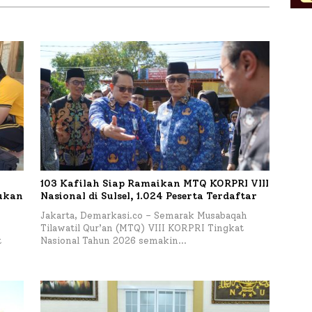
Petelur di Desa Bataal Timur
103 Kafilah Siap Ramaikan MTQ KORPRI VIII
kukan
Nasional di Sulsel, 1.024 Peserta Terdaftar
Jakarta, Demarkasi.co – Semarak Musabaqah
Tilawatil Qur’an (MTQ) VIII KORPRI Tingkat
t
Nasional Tahun 2026 semakin…