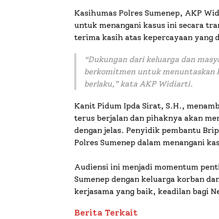
Kasihumas Polres Sumenep, AKP Widi
untuk menangani kasus ini secara tra
terima kasih atas kepercayaan yang 
“Dukungan dari keluarga dan masya
berkomitmen untuk menuntaskan ka
berlaku,” kata AKP Widiarti.
Kanit Pidum Ipda Sirat, S.H., mena
terus berjalan dan pihaknya akan me
dengan jelas. Penyidik pembantu Bri
Polres Sumenep dalam menangani kasu
Audiensi ini menjadi momentum pent
Sumenep dengan keluarga korban dan
kerjasama yang baik, keadilan bagi N
Berita Terkait