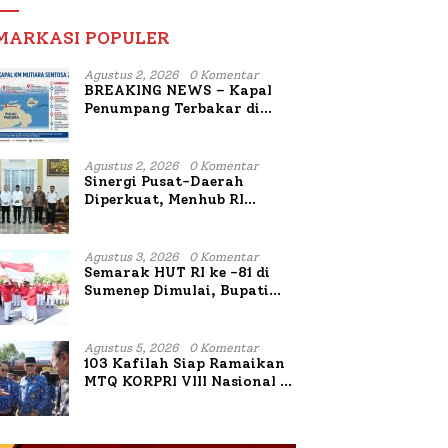
MARKASI POPULER
Agustus 2, 2026
0 Komentar
BREAKING NEWS – Kapal
Penumpang Terbakar di
Utara Sumenep
Agustus 2, 2026
0 Komentar
Sinergi Pusat-Daerah
Diperkuat, Menhub RI
Sambangi Bupati Sumenep
Bahas Penanganan KM
Mutiara Sentosa II
Agustus 3, 2026
0 Komentar
Semarak HUT RI ke -81 di
Sumenep Dimulai, Bupati
Fauzi Awali dengan Doa
untuk Korban Kapal
Terbakar
Agustus 5, 2026
0 Komentar
103 Kafilah Siap Ramaikan
MTQ KORPRI VIII Nasional di
Sulsel, 1.024 Peserta
Terdaftar