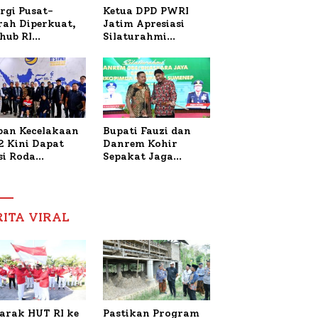
Ketua DPD PWRI
rgi Pusat-
Jatim Apresiasi
rah Diperkuat,
Silaturahmi
hub RI
Kapolresta Sumenep
bangi Bupati
dan PWRI, Sebut
enep Bahas
Kemitraan Ideal
anganan KM
Polri-Pers
ara Sentosa II
ban Kecelakaan
Bupati Fauzi dan
2 Kini Dapat
Danrem Kohir
si Roda
Sepakat Jaga
trik, Lita
Stabilitas Demi
fud Arifin
Percepat
itmen
Pembangunan
pingi
Sumenep
RITA VIRAL
gobatan Nabil
arak HUT RI ke
Pastikan Program