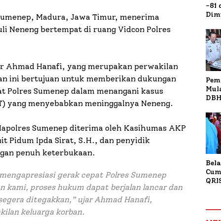
-81
Dim
Sumenep, Madura, Jawa Timur, menerima
Fau
uli Neneng bertempat di ruang Vidcon Polres
Doa
Kap
tor Ahmad Hanafi, yang merupakan perwakilan
uan ini bertujuan untuk memberikan dukungan
Pem
Mul
pat Polres Sumenep dalam menangani kasus
DBH
T) yang menyebabkan meninggalnya Neneng.
Bur
Tan
 Mapolres Sumenep diterima oleh Kasihumas AKP
nit Pidum Ipda Sirat, S.H., dan penyidik
ngan penuh keterbukaan.
Bela
Cum
 mengapresiasi gerak cepat Polres Sumenep
QRI
n kami, proses hukum dapat berjalan lancar dan
Sum
Tran
egera ditegakkan,” ujar Ahmad Hanafi,
kilan keluarga korban.