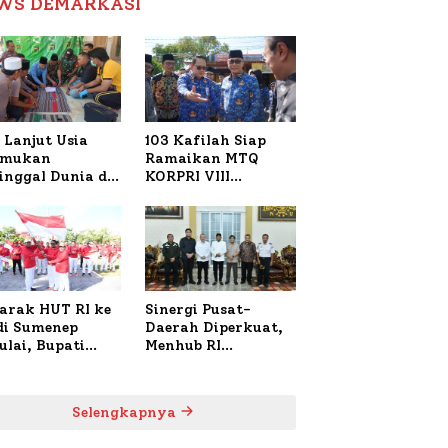
WS DEMARKASI
Reformasi Birokrasi
 Lanjut Usia
103 Kafilah Siap
emukan
Ramaikan MTQ
inggal Dunia di
KORPRI VIII
ura Sumenep,
Nasional di Sulsel,
resta Lakukan
1.024 Peserta
h TKP
Terdaftar
arak HUT RI ke
Sinergi Pusat-
 di Sumenep
Daerah Diperkuat,
ulai, Bupati
Menhub RI
zi Awali dengan
Sambangi Bupati
 untuk Korban
Sumenep Bahas
al Terbakar
Penanganan KM
Selengkapnya
Mutiara Sentosa II