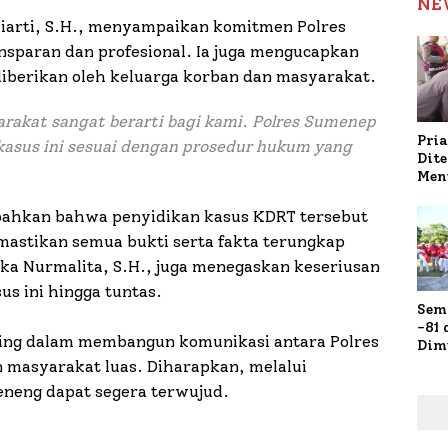
NE
arti, S.H., menyampaikan komitmen Polres
nsparan dan profesional. Ia juga mengucapkan
diberikan oleh keluarga korban dan masyarakat.
rakat sangat berarti bagi kami. Polres Sumenep
Pria
sus ini sesuai dengan prosedur hukum yang
Dit
Men
Gap
Pol
mbahkan bahwa penyidikan kasus KDRT tersebut
Ola
mastikan semua bukti serta fakta terungkap
pka Nurmalita, S.H., juga menegaskan keseriusan
s ini hingga tuntas.
Sem
-81
ing dalam membangun komunikasi antara Polres
Dim
Fau
 masyarakat luas. Diharapkan, melalui
Doa
eneng dapat segera terwujud.
Kap