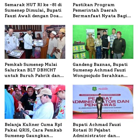
Semarak HUT RI ke -81 di
Pastikan Program
Sumenep Dimulai, Bupati
Pemerintah Daerah
Fauzi Awali dengan Doa
Bermanfaat Nyata Bagi
untuk Korban Kapal
Masyarakat, Bupati
Terbakar
Sumenep Tinjau Langsung
Budidaya Lele dan Ayam
Petelur di Desa Bataal
Timur
Pemkab Sumenep Mulai
Gandeng Baznas, Bupati
Salurkan BLT DBHCHT
Sumenep Achmad Fauzi
untuk Buruh Pabrik dan
Wongsojudo Serahkan
Tani Tembakau
Bantuan Bedah RTLH di
Dua Kecamatan
Belanja Kuliner Cuma Rp1
Bupati Achmad Fauzi
Pakai QRIS, Cara Pemkab
Rotasi 31 Pejabat
Sumenep Gaungkan
Administrator dan