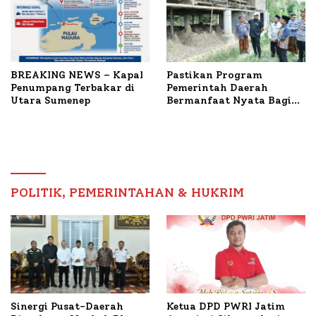
BREAKING NEWS – Kapal
Pastikan Program
Penumpang Terbakar di
Pemerintah Daerah
Utara Sumenep
Bermanfaat Nyata Bagi
Masyarakat, Bupati
Sumenep Tinjau Langsung
Budidaya Lele dan Ayam
Petelur di Desa Bataal
Timur
POLITIK, PEMERINTAHAN & HUKRIM
Ketua DPD PWRI Jatim
Sinergi Pusat-Daerah