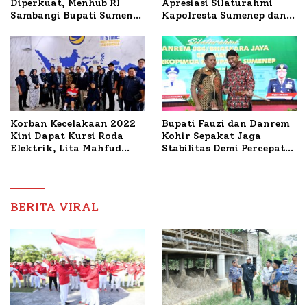
Apresiasi Silaturahmi
Diperkuat, Menhub RI
Kapolresta Sumenep dan
Sambangi Bupati Sumenep
PWRI, Sebut Kemitraan
Bahas Penanganan KM
Ideal Polri-Pers
Mutiara Sentosa II
Korban Kecelakaan 2022
Bupati Fauzi dan Danrem
Kini Dapat Kursi Roda
Kohir Sepakat Jaga
Elektrik, Lita Mahfud
Stabilitas Demi Percepat
Arifin Komitmen
Pembangunan Sumenep
Dampingi Pengobatan
Nabil
BERITA VIRAL