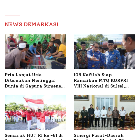
Transaksi Digital
Pengawas, Tekankan
Pelayanan dan Reformasi
Birokrasi
NEWS DEMARKASI
Pria Lanjut Usia
103 Kafilah Siap
Ditemukan Meninggal
Ramaikan MTQ KORPRI
Dunia di Gapura Sumenep,
VIII Nasional di Sulsel,
Polresta Lakukan Olah
1.024 Peserta Terdaftar
TKP
Semarak HUT RI ke -81 di
Sinergi Pusat-Daerah