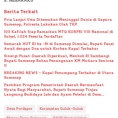
5. NEGARAKU
Berita Terkait
Pria Lanjut Usia Ditemukan Meninggal Dunia di Gapura
Sumenep, Polresta Lakukan Olah TKP
103 Kafilah Siap Ramaikan MTQ KORPRI VIII Nasional di
Sulsel, 1.024 Peserta Terdaftar
Semarak HUT RI ke -81 di Sumenep Dimulai, Bupati Fauzi
Awali dengan Doa untuk Korban Kapal Terbakar
Sinergi Pusat-Daerah Diperkuat, Menhub RI Sambangi
Bupati Sumenep Bahas Penanganan KM Mutiara Sentosa
II
BREAKING NEWS – Kapal Penumpang Terbakar di Utara
Sumenep
Pastikan Program Pemerintah Daerah Bermanfaat
Nyata Bagi Masyarakat, Bupati Sumenep Tinjau
Langsung Budidaya Lele dan Ayam Petelur di Desa
Bataal Timur
Desa Pordapor
Kecamatan Guluk-Guluk