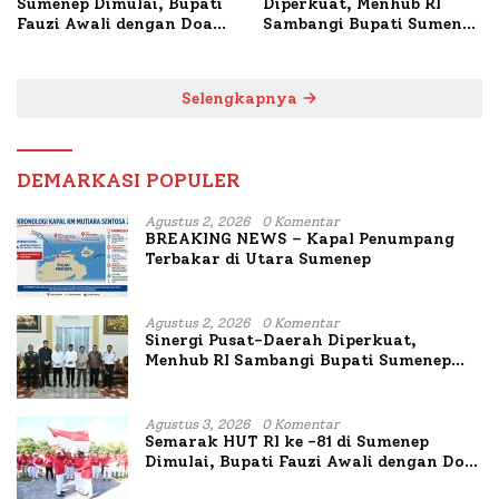
Sumenep Dimulai, Bupati
Diperkuat, Menhub RI
Fauzi Awali dengan Doa
Sambangi Bupati Sumenep
untuk Korban Kapal
Bahas Penanganan KM
Terbakar
Mutiara Sentosa II
Selengkapnya
DEMARKASI POPULER
Agustus 2, 2026
0 Komentar
BREAKING NEWS – Kapal Penumpang
Terbakar di Utara Sumenep
Agustus 2, 2026
0 Komentar
Sinergi Pusat-Daerah Diperkuat,
Menhub RI Sambangi Bupati Sumenep
Bahas Penanganan KM Mutiara Sentosa
II
Agustus 3, 2026
0 Komentar
Semarak HUT RI ke -81 di Sumenep
Dimulai, Bupati Fauzi Awali dengan Doa
untuk Korban Kapal Terbakar