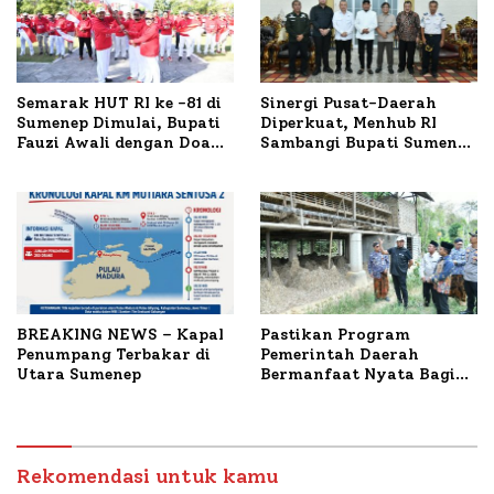
Semarak HUT RI ke -81 di
Sinergi Pusat-Daerah
Sumenep Dimulai, Bupati
Diperkuat, Menhub RI
Fauzi Awali dengan Doa
Sambangi Bupati Sumenep
untuk Korban Kapal
Bahas Penanganan KM
Terbakar
Mutiara Sentosa II
BREAKING NEWS – Kapal
Pastikan Program
Penumpang Terbakar di
Pemerintah Daerah
Utara Sumenep
Bermanfaat Nyata Bagi
Masyarakat, Bupati
Sumenep Tinjau Langsung
Budidaya Lele dan Ayam
Petelur di Desa Bataal
Rekomendasi untuk kamu
Timur