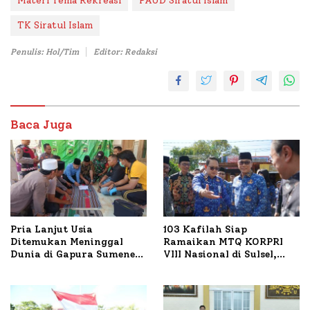
Materi Tema Rekreasi
PAUD Siratul Islam
TK Siratul Islam
Penulis: Hol/Tim
Editor: Redaksi
Baca Juga
Pria Lanjut Usia
103 Kafilah Siap
Ditemukan Meninggal
Ramaikan MTQ KORPRI
Dunia di Gapura Sumenep,
VIII Nasional di Sulsel,
Polresta Lakukan Olah
1.024 Peserta Terdaftar
TKP