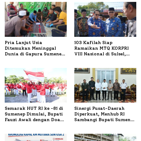
Pria Lanjut Usia
103 Kafilah Siap
Ditemukan Meninggal
Ramaikan MTQ KORPRI
Dunia di Gapura Sumenep,
VIII Nasional di Sulsel,
Polresta Lakukan Olah
1.024 Peserta Terdaftar
TKP
Semarak HUT RI ke -81 di
Sinergi Pusat-Daerah
Sumenep Dimulai, Bupati
Diperkuat, Menhub RI
Fauzi Awali dengan Doa
Sambangi Bupati Sumenep
untuk Korban Kapal
Bahas Penanganan KM
Terbakar
Mutiara Sentosa II