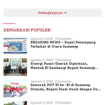
untuk Korban Kapal
Bahas Penanganan KM
Terbakar
Mutiara Sentosa II
Selengkapnya
DEMARKASI POPULER
Agustus 2, 2026
0 Komentar
BREAKING NEWS – Kapal Penumpang
Terbakar di Utara Sumenep
Agustus 2, 2026
0 Komentar
Sinergi Pusat-Daerah Diperkuat,
Menhub RI Sambangi Bupati Sumenep
Bahas Penanganan KM Mutiara Sentosa
II
Agustus 3, 2026
0 Komentar
Semarak HUT RI ke -81 di Sumenep
Dimulai, Bupati Fauzi Awali dengan Doa
untuk Korban Kapal Terbakar
Agustus 5, 2026
0 Komentar