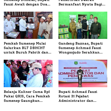
Fauzi Awali dengan Doa
Bermanfaat Nyata Bagi
untuk Korban Kapal
Masyarakat, Bupati
Terbakar
Sumenep Tinjau Langsung
Budidaya Lele dan Ayam
Petelur di Desa Bataal
Timur
Pemkab Sumenep Mulai
Gandeng Baznas, Bupati
Salurkan BLT DBHCHT
Sumenep Achmad Fauzi
untuk Buruh Pabrik dan
Wongsojudo Serahkan
Tani Tembakau
Bantuan Bedah RTLH di
Dua Kecamatan
Belanja Kuliner Cuma Rp1
Bupati Achmad Fauzi
Pakai QRIS, Cara Pemkab
Rotasi 31 Pejabat
Sumenep Gaungkan
Administrator dan
Transaksi Digital
Pengawas, Tekankan
Pelayanan dan Reformasi