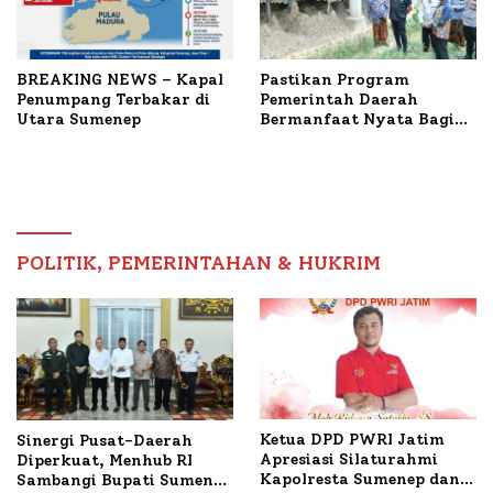
BREAKING NEWS – Kapal
Pastikan Program
Penumpang Terbakar di
Pemerintah Daerah
Utara Sumenep
Bermanfaat Nyata Bagi
Masyarakat, Bupati
Sumenep Tinjau Langsung
Budidaya Lele dan Ayam
Petelur di Desa Bataal
Timur
POLITIK, PEMERINTAHAN & HUKRIM
Ketua DPD PWRI Jatim
Sinergi Pusat-Daerah
Apresiasi Silaturahmi
Diperkuat, Menhub RI
Kapolresta Sumenep dan
Sambangi Bupati Sumenep