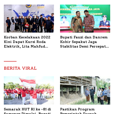
PWRI, Sebut Kemitraan
Bahas Penanganan KM
Ideal Polri-Pers
Mutiara Sentosa II
Korban Kecelakaan 2022
Bupati Fauzi dan Danrem
Kini Dapat Kursi Roda
Kohir Sepakat Jaga
Elektrik, Lita Mahfud
Stabilitas Demi Percepat
Arifin Komitmen
Pembangunan Sumenep
Dampingi Pengobatan
Nabil
BERITA VIRAL
Semarak HUT RI ke -81 di
Pastikan Program
Sumenep Dimulai, Bupati
Pemerintah Daerah