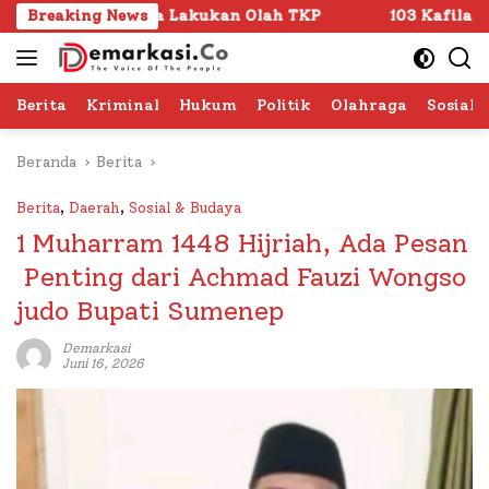
Langsung
esta Lakukan Olah TKP
Breaking News
103 Kafilah Siap Ramaikan MTQ
ke
konten
Berita
Kriminal
Hukum
Politik
Olahraga
Sosial 
Beranda
Berita
Berita
,
Daerah
,
Sosial & Budaya
1 Muharram 1448 Hijriah, Ada Pesan
Penting dari Achmad Fauzi Wongso
judo Bupati Sumenep
Demarkasi
Juni 16, 2026