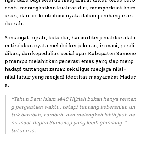
enah, meningkatkan kualitas diri, memperkuat keim
anan, dan berkontribusi nyata dalam pembangunan
daerah.
Semangat hijrah, kata dia, harus diterjemahkan dala
m tindakan nyata melalui kerja keras, inovasi, pendi
dikan, dan kepedulian sosial agar Kabupaten Sumene
p mampu melahirkan generasi emas yang siap meng
hadapi tantangan zaman sekaligus menjaga nilai-
nilai luhur yang menjadi identitas masyarakat Madur
a.
“
Tahun Baru Islam 1448 Hijriah bukan hanya tentan
g pergantian waktu, tetapi tentang keberanian un
tuk berubah, tumbuh, dan melangkah lebih jauh de
mi masa depan Sumenep yang lebih gemilang
,”
tutupnya.