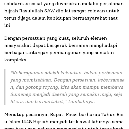
solidaritas sosial yang diwariskan melalui perjalanan
hijrah Rasulullah SAW dinilai sangat relevan untuk
terus dijaga dalam kehidupan bermasyarakat saat
ini.
Dengan persatuan yang kuat, seluruh elemen
masyarakat dapat bergerak bersama menghadapi
berbagai tantangan pembangunan yang semakin
kompleks.
“
Keberagaman adalah kekuatan, bukan perbedaan
yang memisahkan. Dengan persatuan, kebersamaa
n, dan gotong royong, kita akan mampu membawa
Sumenep menjadi daerah yang semakin maju, seja
htera, dan bermartabat
,” tambahnya.
Menutup pesannya, Bupati Fauzi berharap Tahun Bar
u Islam 1448 Hijriah menjadi titik awal lahirnya sema
ngat baru bagi seluruh masyarakat untuk terus berb