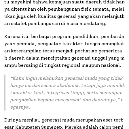
tu meyakini bahwa kemajuan suatu daerah tidak han
ya ditentukan oleh pembangunan fisik semata, melai
nkan juga oleh kualitas generasi yang akan melanjutk
an estafet pembangunan di masa mendatang.
Karena itu, berbagai program pendidikan, pemberda
yaan pemuda, penguatan karakter, hingga peningkat
an keterampilan terus menjadi perhatian pemerinta
h daerah dalam menciptakan generasi unggul yang m
ampu bersaing di tingkat regional maupun nasional.
“
Kami ingin melahirkan generasi muda yang tidak
hanya cerdas secara akademik, tetapi juga memilik
i karakter kuat, integritas tinggi, serta semangat
pengabdian kepada masyarakat dan daerahnya,
” t
egasnya.
Dirinya menilai, generasi muda merupakan aset terb
esar Kabupaten Sumenep. Mereka adalah calon pemi