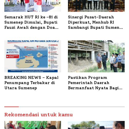
Semarak HUT RI ke -81 di
Sinergi Pusat-Daerah
Sumenep Dimulai, Bupati
Diperkuat, Menhub RI
Fauzi Awali dengan Doa
Sambangi Bupati Sumenep
untuk Korban Kapal
Bahas Penanganan KM
Terbakar
Mutiara Sentosa II
BREAKING NEWS – Kapal
Pastikan Program
Penumpang Terbakar di
Pemerintah Daerah
Utara Sumenep
Bermanfaat Nyata Bagi
Masyarakat, Bupati
Sumenep Tinjau Langsung
Budidaya Lele dan Ayam
Petelur di Desa Bataal
Rekomendasi untuk kamu
Timur