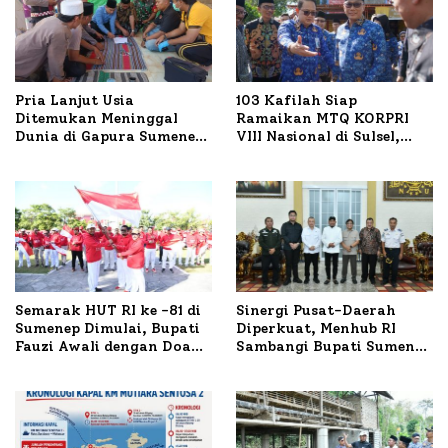
Pria Lanjut Usia
103 Kafilah Siap
Ditemukan Meninggal
Ramaikan MTQ KORPRI
Dunia di Gapura Sumenep,
VIII Nasional di Sulsel,
Polresta Lakukan Olah
1.024 Peserta Terdaftar
TKP
Semarak HUT RI ke -81 di
Sinergi Pusat-Daerah
Sumenep Dimulai, Bupati
Diperkuat, Menhub RI
Fauzi Awali dengan Doa
Sambangi Bupati Sumenep
untuk Korban Kapal
Bahas Penanganan KM
Terbakar
Mutiara Sentosa II