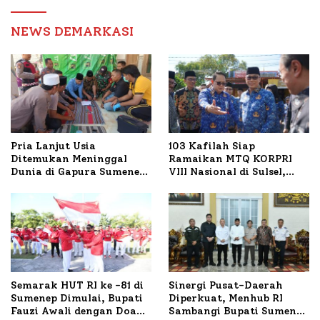
Birokrasi
NEWS DEMARKASI
Pria Lanjut Usia
103 Kafilah Siap
Ditemukan Meninggal
Ramaikan MTQ KORPRI
Dunia di Gapura Sumenep,
VIII Nasional di Sulsel,
Polresta Lakukan Olah
1.024 Peserta Terdaftar
TKP
Semarak HUT RI ke -81 di
Sinergi Pusat-Daerah
Sumenep Dimulai, Bupati
Diperkuat, Menhub RI
Fauzi Awali dengan Doa
Sambangi Bupati Sumenep