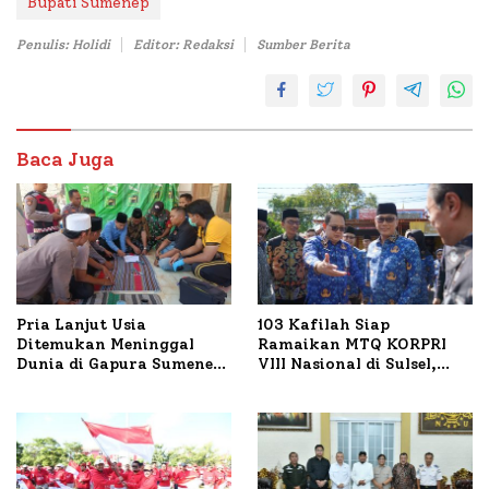
Bupati Sumenep
Penulis: Holidi
Editor: Redaksi
Sumber Berita
Baca Juga
Pria Lanjut Usia
103 Kafilah Siap
Ditemukan Meninggal
Ramaikan MTQ KORPRI
Dunia di Gapura Sumenep,
VIII Nasional di Sulsel,
Polresta Lakukan Olah
1.024 Peserta Terdaftar
TKP