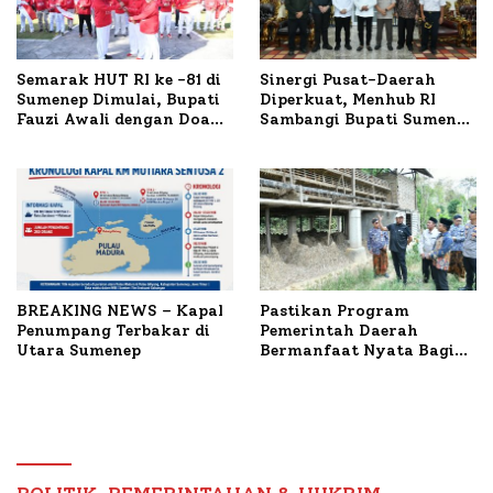
Semarak HUT RI ke -81 di
Sinergi Pusat-Daerah
Sumenep Dimulai, Bupati
Diperkuat, Menhub RI
Fauzi Awali dengan Doa
Sambangi Bupati Sumenep
untuk Korban Kapal
Bahas Penanganan KM
Terbakar
Mutiara Sentosa II
BREAKING NEWS – Kapal
Pastikan Program
Penumpang Terbakar di
Pemerintah Daerah
Utara Sumenep
Bermanfaat Nyata Bagi
Masyarakat, Bupati
Sumenep Tinjau Langsung
Budidaya Lele dan Ayam
Petelur di Desa Bataal
Timur