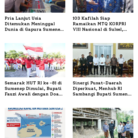
Pria Lanjut Usia
103 Kafilah Siap
Ditemukan Meninggal
Ramaikan MTQ KORPRI
Dunia di Gapura Sumenep,
VIII Nasional di Sulsel,
Polresta Lakukan Olah
1.024 Peserta Terdaftar
TKP
Semarak HUT RI ke -81 di
Sinergi Pusat-Daerah
Sumenep Dimulai, Bupati
Diperkuat, Menhub RI
Fauzi Awali dengan Doa
Sambangi Bupati Sumenep
untuk Korban Kapal
Bahas Penanganan KM
Terbakar
Mutiara Sentosa II