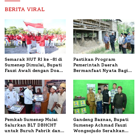
BERITA VIRAL
Semarak HUT RI ke -81 di
Pastikan Program
Sumenep Dimulai, Bupati
Pemerintah Daerah
Fauzi Awali dengan Doa
Bermanfaat Nyata Bagi
untuk Korban Kapal
Masyarakat, Bupati
Terbakar
Sumenep Tinjau Langsung
Budidaya Lele dan Ayam
Petelur di Desa Bataal
Timur
Pemkab Sumenep Mulai
Gandeng Baznas, Bupati
Salurkan BLT DBHCHT
Sumenep Achmad Fauzi
untuk Buruh Pabrik dan
Wongsojudo Serahkan
Tani Tembakau
Bantuan Bedah RTLH di