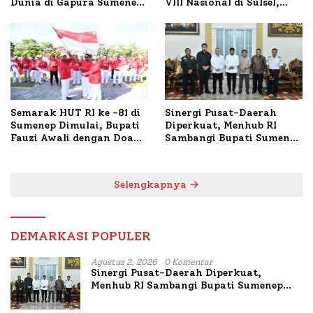
Dunia di Gapura Sumenep,
VIII Nasional di Sulsel,
Polresta Lakukan Olah
1.024 Peserta Terdaftar
TKP
Semarak HUT RI ke -81 di
Sinergi Pusat-Daerah
Sumenep Dimulai, Bupati
Diperkuat, Menhub RI
Fauzi Awali dengan Doa
Sambangi Bupati Sumenep
untuk Korban Kapal
Bahas Penanganan KM
Terbakar
Mutiara Sentosa II
Selengkapnya
DEMARKASI POPULER
Agustus 2, 2026
0 Komentar
Sinergi Pusat-Daerah Diperkuat,
Menhub RI Sambangi Bupati Sumenep
Bahas Penanganan KM Mutiara Sentosa
II