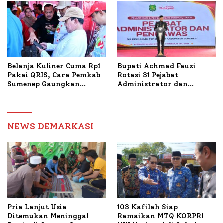
Dua Kecamatan
Belanja Kuliner Cuma Rp1
Bupati Achmad Fauzi
Pakai QRIS, Cara Pemkab
Rotasi 31 Pejabat
Sumenep Gaungkan
Administrator dan
Transaksi Digital
Pengawas, Tekankan
Pelayanan dan Reformasi
Birokrasi
NEWS DEMARKASI
Pria Lanjut Usia
103 Kafilah Siap
Ditemukan Meninggal
Ramaikan MTQ KORPRI