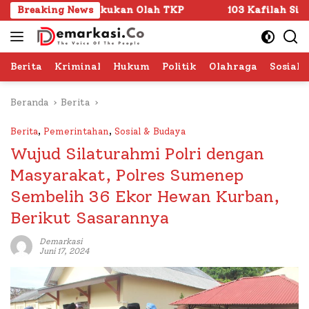
Langsung
esta Lakukan Olah TKP
Breaking News
103 Kafilah Siap Ramaikan MT
ke
konten
Berita
Kriminal
Hukum
Politik
Olahraga
Sosial 
Beranda
Berita
Berita
,
Pemerintahan
,
Sosial & Budaya
Wujud Silaturahmi Polri dengan
Masyarakat, Polres Sumenep
Sembelih 36 Ekor Hewan Kurban,
Berikut Sasarannya
Demarkasi
Juni 17, 2024