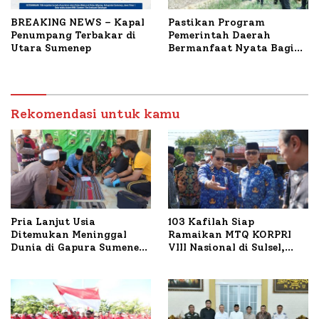
BREAKING NEWS – Kapal
Pastikan Program
Penumpang Terbakar di
Pemerintah Daerah
Utara Sumenep
Bermanfaat Nyata Bagi
Masyarakat, Bupati
Sumenep Tinjau Langsung
Budidaya Lele dan Ayam
Petelur di Desa Bataal
Rekomendasi untuk kamu
Timur
Pria Lanjut Usia
103 Kafilah Siap
Ditemukan Meninggal
Ramaikan MTQ KORPRI
Dunia di Gapura Sumenep,
VIII Nasional di Sulsel,
Polresta Lakukan Olah
1.024 Peserta Terdaftar
TKP