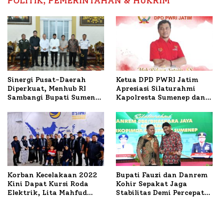
POLITIK, PEMERINTAHAN & HUKRIM
Ketua DPD PWRI Jatim
Sinergi Pusat-Daerah
Apresiasi Silaturahmi
Diperkuat, Menhub RI
Kapolresta Sumenep dan
Sambangi Bupati Sumenep
PWRI, Sebut Kemitraan
Bahas Penanganan KM
Ideal Polri-Pers
Mutiara Sentosa II
Korban Kecelakaan 2022
Bupati Fauzi dan Danrem
Kini Dapat Kursi Roda
Kohir Sepakat Jaga
Elektrik, Lita Mahfud
Stabilitas Demi Percepat
Arifin Komitmen
Pembangunan Sumenep
Dampingi Pengobatan
Nabil