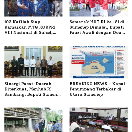
103 Kafilah Siap
Semarak HUT RI ke -81 di
Ramaikan MTQ KORPRI
Sumenep Dimulai, Bupati
VIII Nasional di Sulsel,
Fauzi Awali dengan Doa
1.024 Peserta Terdaftar
untuk Korban Kapal
Terbakar
Sinergi Pusat-Daerah
BREAKING NEWS – Kapal
Diperkuat, Menhub RI
Penumpang Terbakar di
Sambangi Bupati Sumenep
Utara Sumenep
Bahas Penanganan KM
Mutiara Sentosa II