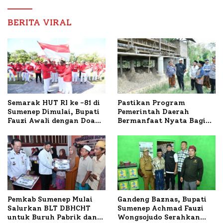
Nabil
BERITA VIRAL
Semarak HUT RI ke -81 di
Pastikan Program
Sumenep Dimulai, Bupati
Pemerintah Daerah
Fauzi Awali dengan Doa
Bermanfaat Nyata Bagi
untuk Korban Kapal
Masyarakat, Bupati
Terbakar
Sumenep Tinjau Langsung
Budidaya Lele dan Ayam
Petelur di Desa Bataal
Timur
Pemkab Sumenep Mulai
Gandeng Baznas, Bupati
Salurkan BLT DBHCHT
Sumenep Achmad Fauzi
untuk Buruh Pabrik dan
Wongsojudo Serahkan