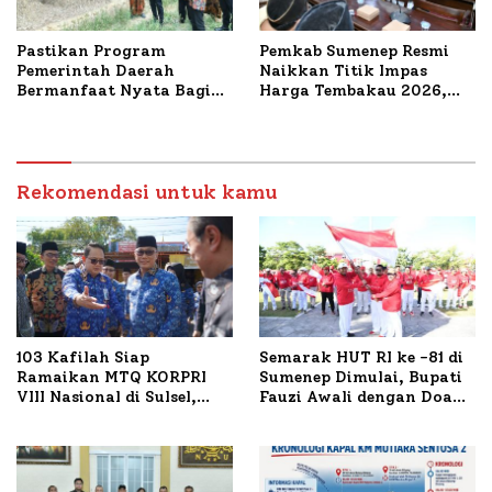
Pastikan Program
Pemkab Sumenep Resmi
Pemerintah Daerah
Naikkan Titik Impas
Bermanfaat Nyata Bagi
Harga Tembakau 2026,
Masyarakat, Bupati
Tembakau Sawah Naik
Sumenep Tinjau Langsung
Tertinggi 5,08 Persen
Budidaya Lele dan Ayam
Petelur di Desa Bataal
Timur
Rekomendasi untuk kamu
103 Kafilah Siap
Semarak HUT RI ke -81 di
Ramaikan MTQ KORPRI
Sumenep Dimulai, Bupati
VIII Nasional di Sulsel,
Fauzi Awali dengan Doa
1.024 Peserta Terdaftar
untuk Korban Kapal
Terbakar