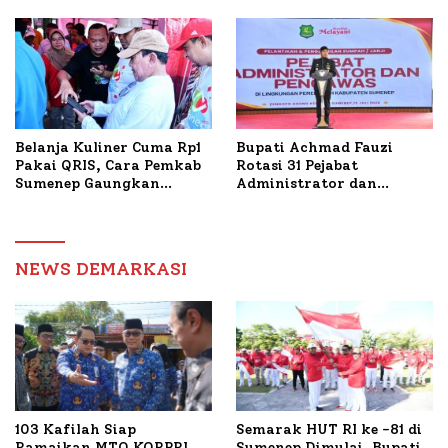
Tani Tembakau
Bantuan Bedah RTLH di
Dua Kecamatan
Belanja Kuliner Cuma Rp1
Bupati Achmad Fauzi
Pakai QRIS, Cara Pemkab
Rotasi 31 Pejabat
Sumenep Gaungkan
Administrator dan
Transaksi Digital
Pengawas, Tekankan
Pelayanan dan Reformasi
Birokrasi
NEWS DEMARKASI
103 Kafilah Siap
Semarak HUT RI ke -81 di
Ramaikan MTQ KORPRI
Sumenep Dimulai, Bupati