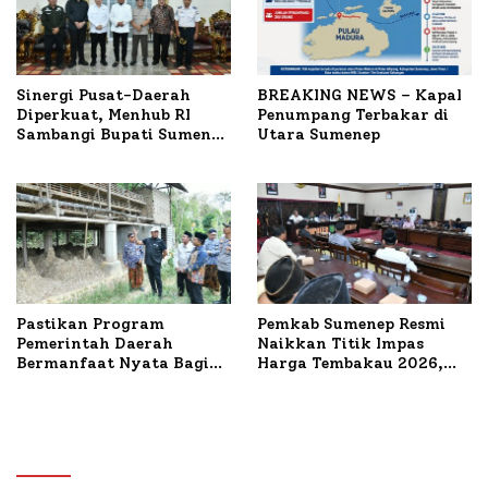
Sinergi Pusat-Daerah
BREAKING NEWS – Kapal
Diperkuat, Menhub RI
Penumpang Terbakar di
Sambangi Bupati Sumenep
Utara Sumenep
Bahas Penanganan KM
Mutiara Sentosa II
Pastikan Program
Pemkab Sumenep Resmi
Pemerintah Daerah
Naikkan Titik Impas
Bermanfaat Nyata Bagi
Harga Tembakau 2026,
Masyarakat, Bupati
Tembakau Sawah Naik
Sumenep Tinjau Langsung
Tertinggi 5,08 Persen
Budidaya Lele dan Ayam
Petelur di Desa Bataal
Timur