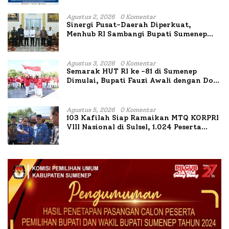
Agustus 2, 2026
0 Komentar
Sinergi Pusat-Daerah Diperkuat,
Menhub RI Sambangi Bupati Sumenep
Bahas Penanganan KM Mutiara Sentosa
II
Agustus 3, 2026
0 Komentar
Semarak HUT RI ke -81 di Sumenep
Dimulai, Bupati Fauzi Awali dengan Doa
untuk Korban Kapal Terbakar
Agustus 5, 2026
0 Komentar
103 Kafilah Siap Ramaikan MTQ KORPRI
VIII Nasional di Sulsel, 1.024 Peserta
Terdaftar