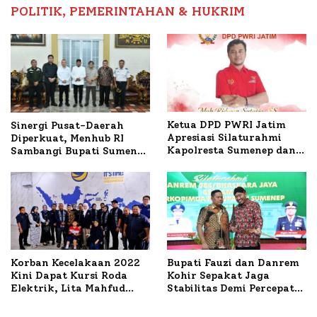
POLITIK, PEMERINTAHAN & HUKRIM
Ketua DPD PWRI Jatim
Sinergi Pusat-Daerah
Apresiasi Silaturahmi
Diperkuat, Menhub RI
Kapolresta Sumenep dan
Sambangi Bupati Sumenep
PWRI, Sebut Kemitraan
Bahas Penanganan KM
Ideal Polri-Pers
Mutiara Sentosa II
Korban Kecelakaan 2022
Bupati Fauzi dan Danrem
Kini Dapat Kursi Roda
Kohir Sepakat Jaga
Elektrik, Lita Mahfud
Stabilitas Demi Percepat
Arifin Komitmen
Pembangunan Sumenep
Dampingi Pengobatan