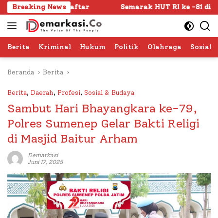
Langsung
rdaftar
Breaking News
Semarak HUT RI ke -81 di Sumenep Dimulai, 
ke
konten
Berita
Kriminal
Hukum
Politik
Olahraga
Sosial 
Beranda
Berita
Berita
,
Daerah
,
Profesi
,
Sosial & Budaya
Sambut Hari Bhayangkara ke-79,
Polres Sumenep Gelar Bakti Religi
di Masjid Baitur Arham
Demarkasi
Juni 17, 2025