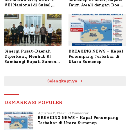
VIII Nasional di Sulsel,
Fauzi Awali dengan Doa
1.024 Peserta Terdaftar
untuk Korban Kapal
Terbakar
Sinergi Pusat-Daerah
BREAKING NEWS – Kapal
Diperkuat, Menhub RI
Penumpang Terbakar di
Sambangi Bupati Sumenep
Utara Sumenep
Bahas Penanganan KM
Mutiara Sentosa II
Selengkapnya
DEMARKASI POPULER
Agustus 2, 2026
0 Komentar
BREAKING NEWS – Kapal Penumpang
Terbakar di Utara Sumenep