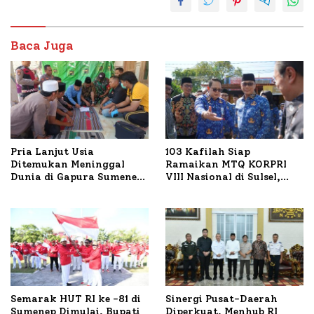
Baca Juga
Pria Lanjut Usia
103 Kafilah Siap
Ditemukan Meninggal
Ramaikan MTQ KORPRI
Dunia di Gapura Sumenep,
VIII Nasional di Sulsel,
Polresta Lakukan Olah
1.024 Peserta Terdaftar
TKP
Semarak HUT RI ke -81 di
Sinergi Pusat-Daerah
Sumenep Dimulai, Bupati
Diperkuat, Menhub RI