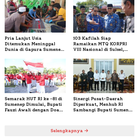
Pria Lanjut Usia
103 Kafilah Siap
Ditemukan Meninggal
Ramaikan MTQ KORPRI
Dunia di Gapura Sumenep,
VIII Nasional di Sulsel,
Polresta Lakukan Olah
1.024 Peserta Terdaftar
TKP
Semarak HUT RI ke -81 di
Sinergi Pusat-Daerah
Sumenep Dimulai, Bupati
Diperkuat, Menhub RI
Fauzi Awali dengan Doa
Sambangi Bupati Sumenep
untuk Korban Kapal
Bahas Penanganan KM
Terbakar
Mutiara Sentosa II
Selengkapnya