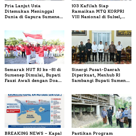
Pria Lanjut Usia
103 Kafilah Siap
Ditemukan Meninggal
Ramaikan MTQ KORPRI
Dunia di Gapura Sumenep,
VIII Nasional di Sulsel,
Polresta Lakukan Olah
1.024 Peserta Terdaftar
TKP
Semarak HUT RI ke -81 di
Sinergi Pusat-Daerah
Sumenep Dimulai, Bupati
Diperkuat, Menhub RI
Fauzi Awali dengan Doa
Sambangi Bupati Sumenep
untuk Korban Kapal
Bahas Penanganan KM
Terbakar
Mutiara Sentosa II
BREAKING NEWS – Kapal
Pastikan Program