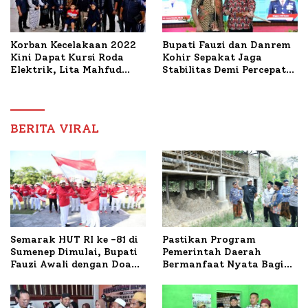
Korban Kecelakaan 2022
Bupati Fauzi dan Danrem
Kini Dapat Kursi Roda
Kohir Sepakat Jaga
Elektrik, Lita Mahfud
Stabilitas Demi Percepat
Arifin Komitmen
Pembangunan Sumenep
Dampingi Pengobatan
Nabil
BERITA VIRAL
Semarak HUT RI ke -81 di
Pastikan Program
Sumenep Dimulai, Bupati
Pemerintah Daerah
Fauzi Awali dengan Doa
Bermanfaat Nyata Bagi
untuk Korban Kapal
Masyarakat, Bupati
Terbakar
Sumenep Tinjau Langsung
Budidaya Lele dan Ayam