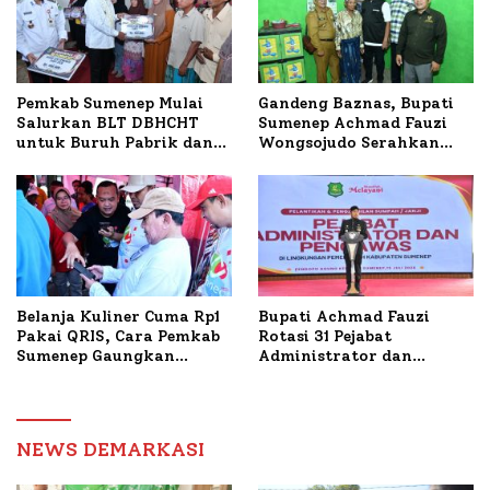
Petelur di Desa Bataal
Timur
Pemkab Sumenep Mulai
Gandeng Baznas, Bupati
Salurkan BLT DBHCHT
Sumenep Achmad Fauzi
untuk Buruh Pabrik dan
Wongsojudo Serahkan
Tani Tembakau
Bantuan Bedah RTLH di
Dua Kecamatan
Belanja Kuliner Cuma Rp1
Bupati Achmad Fauzi
Pakai QRIS, Cara Pemkab
Rotasi 31 Pejabat
Sumenep Gaungkan
Administrator dan
Transaksi Digital
Pengawas, Tekankan
Pelayanan dan Reformasi
Birokrasi
NEWS DEMARKASI