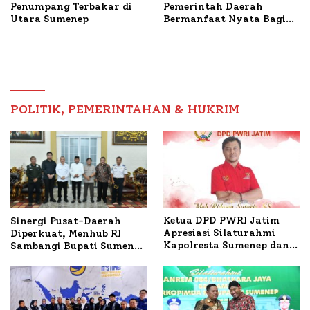
Penumpang Terbakar di
Pemerintah Daerah
Utara Sumenep
Bermanfaat Nyata Bagi
Masyarakat, Bupati
Sumenep Tinjau Langsung
Budidaya Lele dan Ayam
Petelur di Desa Bataal
Timur
POLITIK, PEMERINTAHAN & HUKRIM
Ketua DPD PWRI Jatim
Sinergi Pusat-Daerah
Apresiasi Silaturahmi
Diperkuat, Menhub RI
Kapolresta Sumenep dan
Sambangi Bupati Sumenep
PWRI, Sebut Kemitraan
Bahas Penanganan KM
Ideal Polri-Pers
Mutiara Sentosa II