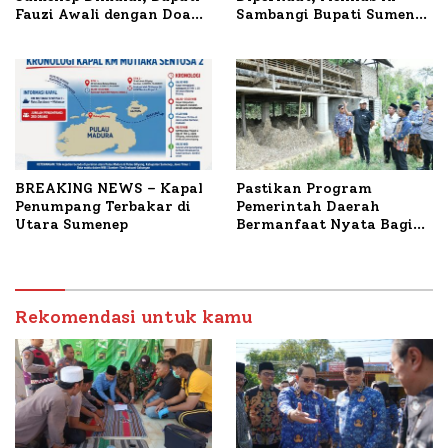
Fauzi Awali dengan Doa
Sambangi Bupati Sumenep
untuk Korban Kapal
Bahas Penanganan KM
Terbakar
Mutiara Sentosa II
BREAKING NEWS – Kapal
Pastikan Program
Penumpang Terbakar di
Pemerintah Daerah
Utara Sumenep
Bermanfaat Nyata Bagi
Masyarakat, Bupati
Sumenep Tinjau Langsung
Budidaya Lele dan Ayam
Petelur di Desa Bataal
Rekomendasi untuk kamu
Timur