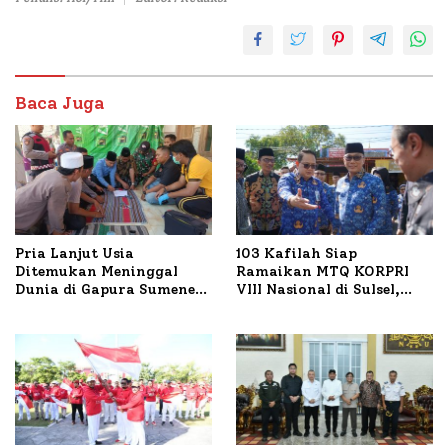
Baca Juga
Pria Lanjut Usia
103 Kafilah Siap
Ditemukan Meninggal
Ramaikan MTQ KORPRI
Dunia di Gapura Sumenep,
VIII Nasional di Sulsel,
Polresta Lakukan Olah
1.024 Peserta Terdaftar
TKP