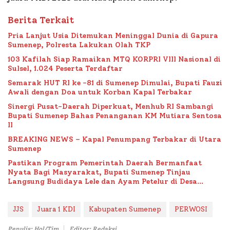
Berita Terkait
Pria Lanjut Usia Ditemukan Meninggal Dunia di Gapura
Sumenep, Polresta Lakukan Olah TKP
103 Kafilah Siap Ramaikan MTQ KORPRI VIII Nasional di
Sulsel, 1.024 Peserta Terdaftar
Semarak HUT RI ke -81 di Sumenep Dimulai, Bupati Fauzi
Awali dengan Doa untuk Korban Kapal Terbakar
Sinergi Pusat-Daerah Diperkuat, Menhub RI Sambangi
Bupati Sumenep Bahas Penanganan KM Mutiara Sentosa
II
BREAKING NEWS – Kapal Penumpang Terbakar di Utara
Sumenep
Pastikan Program Pemerintah Daerah Bermanfaat
Nyata Bagi Masyarakat, Bupati Sumenep Tinjau
Langsung Budidaya Lele dan Ayam Petelur di Desa
Bataal Timur
JJS
Juara 1 KDI
Kabupaten Sumenep
PERWOSI
Penulis: Hol/Tim
Editor: Redaksi