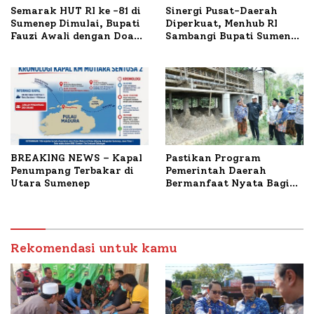
Semarak HUT RI ke -81 di
Sinergi Pusat-Daerah
Sumenep Dimulai, Bupati
Diperkuat, Menhub RI
Fauzi Awali dengan Doa
Sambangi Bupati Sumenep
untuk Korban Kapal
Bahas Penanganan KM
Terbakar
Mutiara Sentosa II
BREAKING NEWS – Kapal
Pastikan Program
Penumpang Terbakar di
Pemerintah Daerah
Utara Sumenep
Bermanfaat Nyata Bagi
Masyarakat, Bupati
Sumenep Tinjau Langsung
Budidaya Lele dan Ayam
Petelur di Desa Bataal
Rekomendasi untuk kamu
Timur