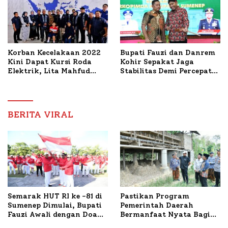
Korban Kecelakaan 2022
Bupati Fauzi dan Danrem
Kini Dapat Kursi Roda
Kohir Sepakat Jaga
Elektrik, Lita Mahfud
Stabilitas Demi Percepat
Arifin Komitmen
Pembangunan Sumenep
Dampingi Pengobatan
Nabil
BERITA VIRAL
Semarak HUT RI ke -81 di
Pastikan Program
Sumenep Dimulai, Bupati
Pemerintah Daerah
Fauzi Awali dengan Doa
Bermanfaat Nyata Bagi
untuk Korban Kapal
Masyarakat, Bupati