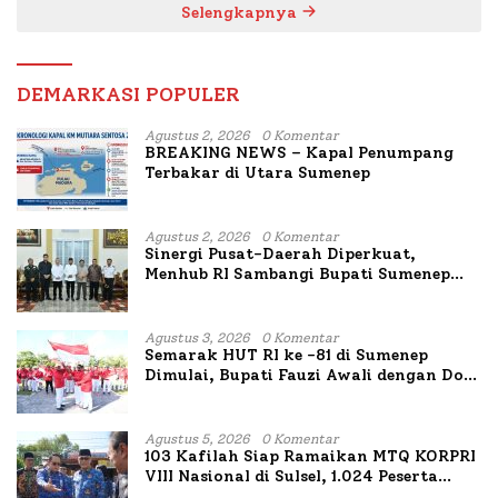
Selengkapnya
DEMARKASI POPULER
Agustus 2, 2026
0 Komentar
BREAKING NEWS – Kapal Penumpang
Terbakar di Utara Sumenep
Agustus 2, 2026
0 Komentar
Sinergi Pusat-Daerah Diperkuat,
Menhub RI Sambangi Bupati Sumenep
Bahas Penanganan KM Mutiara Sentosa
II
Agustus 3, 2026
0 Komentar
Semarak HUT RI ke -81 di Sumenep
Dimulai, Bupati Fauzi Awali dengan Doa
untuk Korban Kapal Terbakar
Agustus 5, 2026
0 Komentar
103 Kafilah Siap Ramaikan MTQ KORPRI
VIII Nasional di Sulsel, 1.024 Peserta
Terdaftar