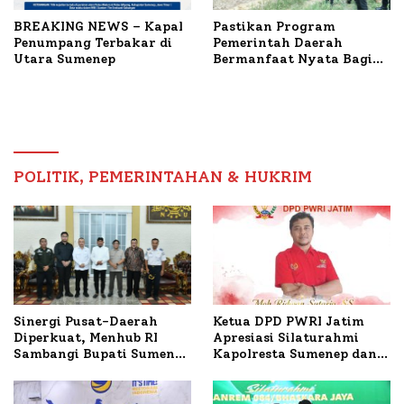
BREAKING NEWS – Kapal
Pastikan Program
Penumpang Terbakar di
Pemerintah Daerah
Utara Sumenep
Bermanfaat Nyata Bagi
Masyarakat, Bupati
Sumenep Tinjau Langsung
Budidaya Lele dan Ayam
Petelur di Desa Bataal
Timur
POLITIK, PEMERINTAHAN & HUKRIM
Ketua DPD PWRI Jatim
Sinergi Pusat-Daerah
Apresiasi Silaturahmi
Diperkuat, Menhub RI
Kapolresta Sumenep dan
Sambangi Bupati Sumenep
PWRI, Sebut Kemitraan
Bahas Penanganan KM
Ideal Polri-Pers
Mutiara Sentosa II