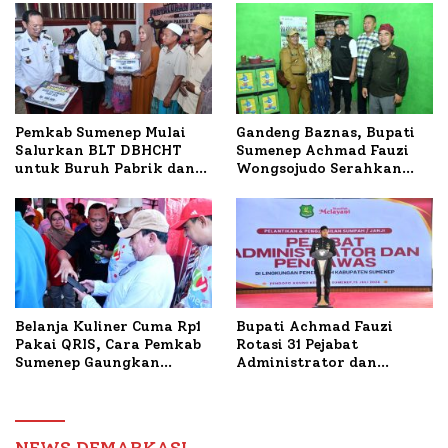
Terbakar
Sumenep Tinjau Langsung
Budidaya Lele dan Ayam
Petelur di Desa Bataal
Timur
Pemkab Sumenep Mulai
Gandeng Baznas, Bupati
Salurkan BLT DBHCHT
Sumenep Achmad Fauzi
untuk Buruh Pabrik dan
Wongsojudo Serahkan
Tani Tembakau
Bantuan Bedah RTLH di
Dua Kecamatan
Belanja Kuliner Cuma Rp1
Bupati Achmad Fauzi
Pakai QRIS, Cara Pemkab
Rotasi 31 Pejabat
Sumenep Gaungkan
Administrator dan
Transaksi Digital
Pengawas, Tekankan
Pelayanan dan Reformasi
Birokrasi