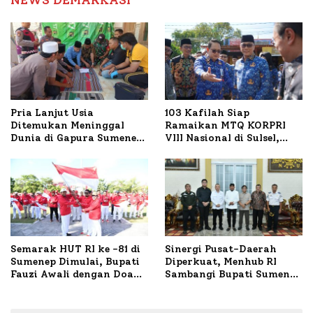
NEWS DEMARKASI
Pria Lanjut Usia
103 Kafilah Siap
Ditemukan Meninggal
Ramaikan MTQ KORPRI
Dunia di Gapura Sumenep,
VIII Nasional di Sulsel,
Polresta Lakukan Olah
1.024 Peserta Terdaftar
TKP
Semarak HUT RI ke -81 di
Sinergi Pusat-Daerah
Sumenep Dimulai, Bupati
Diperkuat, Menhub RI
Fauzi Awali dengan Doa
Sambangi Bupati Sumenep
untuk Korban Kapal
Bahas Penanganan KM
Terbakar
Mutiara Sentosa II