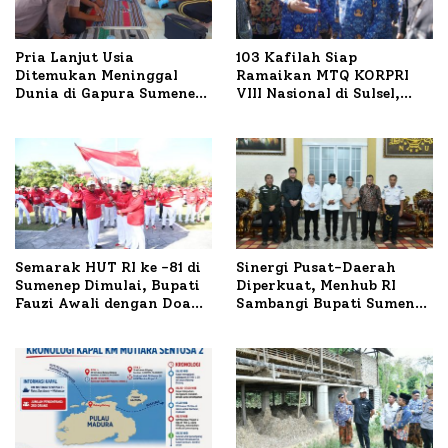
Pria Lanjut Usia
103 Kafilah Siap
Ditemukan Meninggal
Ramaikan MTQ KORPRI
Dunia di Gapura Sumenep,
VIII Nasional di Sulsel,
Polresta Lakukan Olah
1.024 Peserta Terdaftar
TKP
Semarak HUT RI ke -81 di
Sinergi Pusat-Daerah
Sumenep Dimulai, Bupati
Diperkuat, Menhub RI
Fauzi Awali dengan Doa
Sambangi Bupati Sumenep
untuk Korban Kapal
Bahas Penanganan KM
Terbakar
Mutiara Sentosa II