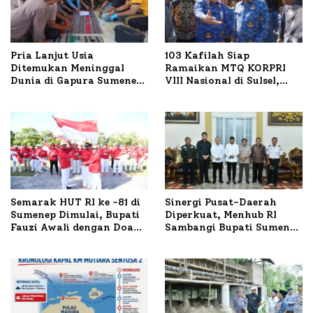
Pria Lanjut Usia
103 Kafilah Siap
Ditemukan Meninggal
Ramaikan MTQ KORPRI
Dunia di Gapura Sumenep,
VIII Nasional di Sulsel,
Polresta Lakukan Olah
1.024 Peserta Terdaftar
TKP
Semarak HUT RI ke -81 di
Sinergi Pusat-Daerah
Sumenep Dimulai, Bupati
Diperkuat, Menhub RI
Fauzi Awali dengan Doa
Sambangi Bupati Sumenep
untuk Korban Kapal
Bahas Penanganan KM
Terbakar
Mutiara Sentosa II