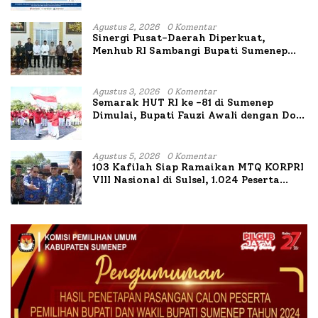
Agustus 2, 2026
0 Komentar
Sinergi Pusat-Daerah Diperkuat,
Menhub RI Sambangi Bupati Sumenep
Bahas Penanganan KM Mutiara Sentosa
II
Agustus 3, 2026
0 Komentar
Semarak HUT RI ke -81 di Sumenep
Dimulai, Bupati Fauzi Awali dengan Doa
untuk Korban Kapal Terbakar
Agustus 5, 2026
0 Komentar
103 Kafilah Siap Ramaikan MTQ KORPRI
VIII Nasional di Sulsel, 1.024 Peserta
Terdaftar