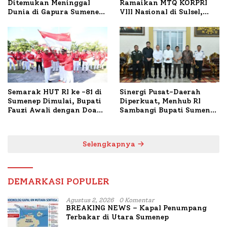
Ditemukan Meninggal
Ramaikan MTQ KORPRI
Dunia di Gapura Sumenep,
VIII Nasional di Sulsel,
Polresta Lakukan Olah
1.024 Peserta Terdaftar
TKP
Semarak HUT RI ke -81 di
Sinergi Pusat-Daerah
Sumenep Dimulai, Bupati
Diperkuat, Menhub RI
Fauzi Awali dengan Doa
Sambangi Bupati Sumenep
untuk Korban Kapal
Bahas Penanganan KM
Terbakar
Mutiara Sentosa II
Selengkapnya
DEMARKASI POPULER
Agustus 2, 2026
0 Komentar
BREAKING NEWS – Kapal Penumpang
Terbakar di Utara Sumenep