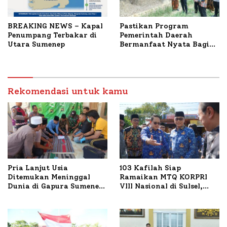
BREAKING NEWS – Kapal
Pastikan Program
Penumpang Terbakar di
Pemerintah Daerah
Utara Sumenep
Bermanfaat Nyata Bagi
Masyarakat, Bupati
Sumenep Tinjau Langsung
Budidaya Lele dan Ayam
Petelur di Desa Bataal
Rekomendasi untuk kamu
Timur
Pria Lanjut Usia
103 Kafilah Siap
Ditemukan Meninggal
Ramaikan MTQ KORPRI
Dunia di Gapura Sumenep,
VIII Nasional di Sulsel,
Polresta Lakukan Olah
1.024 Peserta Terdaftar
TKP