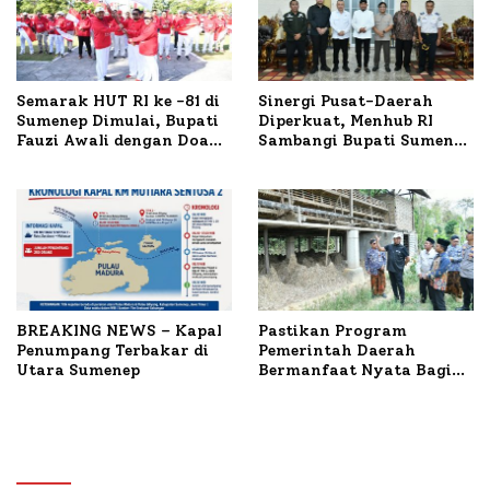
Semarak HUT RI ke -81 di
Sinergi Pusat-Daerah
Sumenep Dimulai, Bupati
Diperkuat, Menhub RI
Fauzi Awali dengan Doa
Sambangi Bupati Sumenep
untuk Korban Kapal
Bahas Penanganan KM
Terbakar
Mutiara Sentosa II
BREAKING NEWS – Kapal
Pastikan Program
Penumpang Terbakar di
Pemerintah Daerah
Utara Sumenep
Bermanfaat Nyata Bagi
Masyarakat, Bupati
Sumenep Tinjau Langsung
Budidaya Lele dan Ayam
Petelur di Desa Bataal
Timur