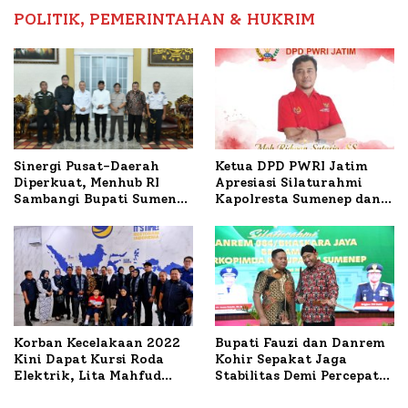
POLITIK, PEMERINTAHAN & HUKRIM
Ketua DPD PWRI Jatim
Sinergi Pusat-Daerah
Apresiasi Silaturahmi
Diperkuat, Menhub RI
Kapolresta Sumenep dan
Sambangi Bupati Sumenep
PWRI, Sebut Kemitraan
Bahas Penanganan KM
Ideal Polri-Pers
Mutiara Sentosa II
Korban Kecelakaan 2022
Bupati Fauzi dan Danrem
Kini Dapat Kursi Roda
Kohir Sepakat Jaga
Elektrik, Lita Mahfud
Stabilitas Demi Percepat
Arifin Komitmen
Pembangunan Sumenep