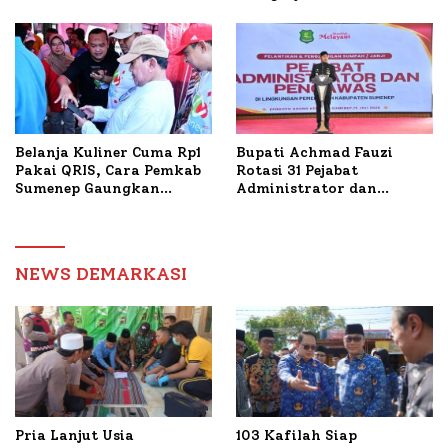
Tani Tembakau
Bantuan Bedah RTLH di
Dua Kecamatan
Belanja Kuliner Cuma Rp1
Bupati Achmad Fauzi
Pakai QRIS, Cara Pemkab
Rotasi 31 Pejabat
Sumenep Gaungkan
Administrator dan
Transaksi Digital
Pengawas, Tekankan
Pelayanan dan Reformasi
Birokrasi
NEWS DEMARKASI
Pria Lanjut Usia
103 Kafilah Siap