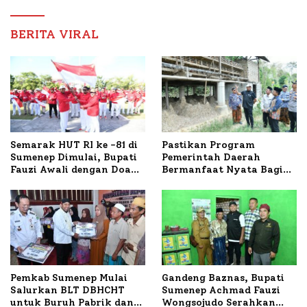
Dampingi Pengobatan
Nabil
BERITA VIRAL
Semarak HUT RI ke -81 di
Pastikan Program
Sumenep Dimulai, Bupati
Pemerintah Daerah
Fauzi Awali dengan Doa
Bermanfaat Nyata Bagi
untuk Korban Kapal
Masyarakat, Bupati
Terbakar
Sumenep Tinjau Langsung
Budidaya Lele dan Ayam
Petelur di Desa Bataal
Timur
Pemkab Sumenep Mulai
Gandeng Baznas, Bupati
Salurkan BLT DBHCHT
Sumenep Achmad Fauzi
untuk Buruh Pabrik dan
Wongsojudo Serahkan