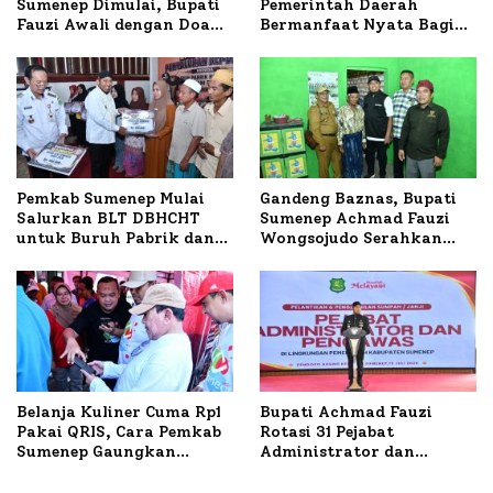
Sumenep Dimulai, Bupati
Pemerintah Daerah
Fauzi Awali dengan Doa
Bermanfaat Nyata Bagi
untuk Korban Kapal
Masyarakat, Bupati
Terbakar
Sumenep Tinjau Langsung
Budidaya Lele dan Ayam
Petelur di Desa Bataal
Timur
Pemkab Sumenep Mulai
Gandeng Baznas, Bupati
Salurkan BLT DBHCHT
Sumenep Achmad Fauzi
untuk Buruh Pabrik dan
Wongsojudo Serahkan
Tani Tembakau
Bantuan Bedah RTLH di
Dua Kecamatan
Belanja Kuliner Cuma Rp1
Bupati Achmad Fauzi
Pakai QRIS, Cara Pemkab
Rotasi 31 Pejabat
Sumenep Gaungkan
Administrator dan
Transaksi Digital
Pengawas, Tekankan
Pelayanan dan Reformasi