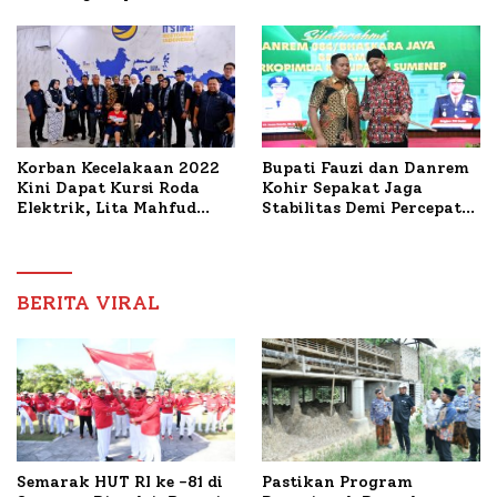
PWRI, Sebut Kemitraan
Bahas Penanganan KM
Ideal Polri-Pers
Mutiara Sentosa II
Korban Kecelakaan 2022
Bupati Fauzi dan Danrem
Kini Dapat Kursi Roda
Kohir Sepakat Jaga
Elektrik, Lita Mahfud
Stabilitas Demi Percepat
Arifin Komitmen
Pembangunan Sumenep
Dampingi Pengobatan
Nabil
BERITA VIRAL
Semarak HUT RI ke -81 di
Pastikan Program