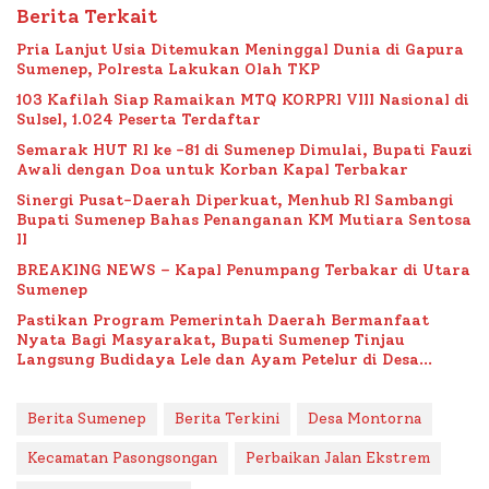
Berita Terkait
Pria Lanjut Usia Ditemukan Meninggal Dunia di Gapura
Sumenep, Polresta Lakukan Olah TKP
103 Kafilah Siap Ramaikan MTQ KORPRI VIII Nasional di
Sulsel, 1.024 Peserta Terdaftar
Semarak HUT RI ke -81 di Sumenep Dimulai, Bupati Fauzi
Awali dengan Doa untuk Korban Kapal Terbakar
Sinergi Pusat-Daerah Diperkuat, Menhub RI Sambangi
Bupati Sumenep Bahas Penanganan KM Mutiara Sentosa
II
BREAKING NEWS – Kapal Penumpang Terbakar di Utara
Sumenep
Pastikan Program Pemerintah Daerah Bermanfaat
Nyata Bagi Masyarakat, Bupati Sumenep Tinjau
Langsung Budidaya Lele dan Ayam Petelur di Desa
Bataal Timur
Berita Sumenep
Berita Terkini
Desa Montorna
Kecamatan Pasongsongan
Perbaikan Jalan Ekstrem