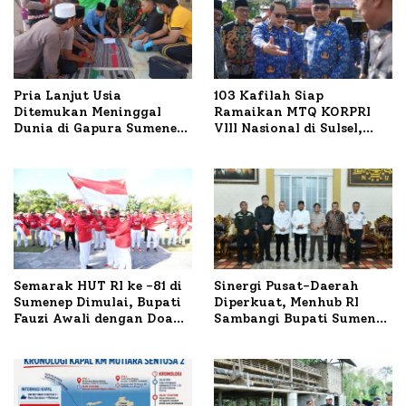
Pria Lanjut Usia
103 Kafilah Siap
Ditemukan Meninggal
Ramaikan MTQ KORPRI
Dunia di Gapura Sumenep,
VIII Nasional di Sulsel,
Polresta Lakukan Olah
1.024 Peserta Terdaftar
TKP
Semarak HUT RI ke -81 di
Sinergi Pusat-Daerah
Sumenep Dimulai, Bupati
Diperkuat, Menhub RI
Fauzi Awali dengan Doa
Sambangi Bupati Sumenep
untuk Korban Kapal
Bahas Penanganan KM
Terbakar
Mutiara Sentosa II