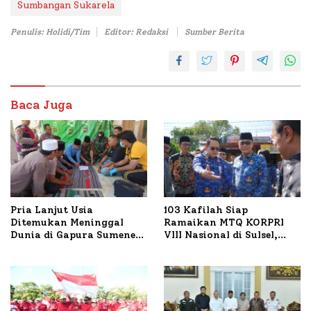
Sumbangan Sukarela
Penulis: Holidi/Tim
Editor: Redaksi
Sumber Berita
Baca Juga
Pria Lanjut Usia
103 Kafilah Siap
Ditemukan Meninggal
Ramaikan MTQ KORPRI
Dunia di Gapura Sumenep,
VIII Nasional di Sulsel,
Polresta Lakukan Olah
1.024 Peserta Terdaftar
TKP