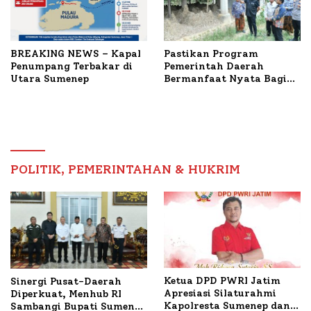
BREAKING NEWS – Kapal
Pastikan Program
Penumpang Terbakar di
Pemerintah Daerah
Utara Sumenep
Bermanfaat Nyata Bagi
Masyarakat, Bupati
Sumenep Tinjau Langsung
Budidaya Lele dan Ayam
Petelur di Desa Bataal
Timur
POLITIK, PEMERINTAHAN & HUKRIM
Ketua DPD PWRI Jatim
Sinergi Pusat-Daerah
Apresiasi Silaturahmi
Diperkuat, Menhub RI
Kapolresta Sumenep dan
Sambangi Bupati Sumenep