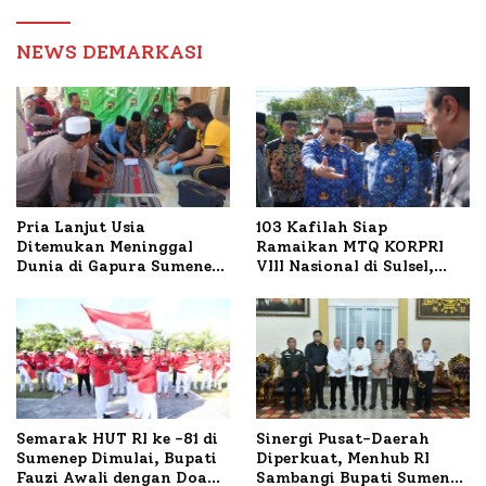
Birokrasi
NEWS DEMARKASI
Pria Lanjut Usia
103 Kafilah Siap
Ditemukan Meninggal
Ramaikan MTQ KORPRI
Dunia di Gapura Sumenep,
VIII Nasional di Sulsel,
Polresta Lakukan Olah
1.024 Peserta Terdaftar
TKP
Semarak HUT RI ke -81 di
Sinergi Pusat-Daerah
Sumenep Dimulai, Bupati
Diperkuat, Menhub RI
Fauzi Awali dengan Doa
Sambangi Bupati Sumenep