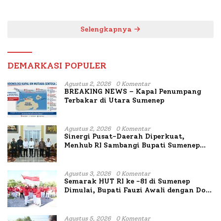
untuk Korban Kapal
Bahas Penanganan KM
Terbakar
Mutiara Sentosa II
Selengkapnya
DEMARKASI POPULER
Agustus 2, 2026
0 Komentar
BREAKING NEWS – Kapal Penumpang
Terbakar di Utara Sumenep
Agustus 2, 2026
0 Komentar
Sinergi Pusat-Daerah Diperkuat,
Menhub RI Sambangi Bupati Sumenep
Bahas Penanganan KM Mutiara Sentosa
II
Agustus 3, 2026
0 Komentar
Semarak HUT RI ke -81 di Sumenep
Dimulai, Bupati Fauzi Awali dengan Doa
untuk Korban Kapal Terbakar
Agustus 5, 2026
0 Komentar