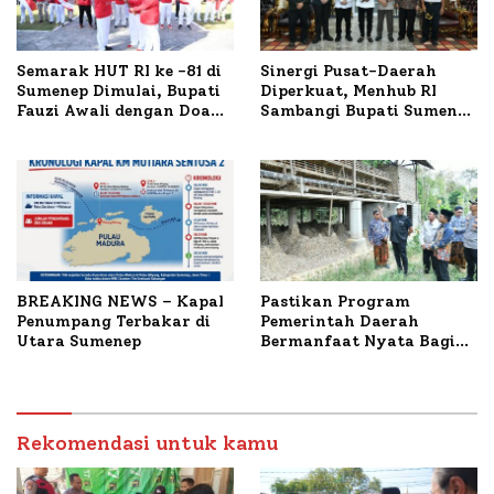
Semarak HUT RI ke -81 di
Sinergi Pusat-Daerah
Sumenep Dimulai, Bupati
Diperkuat, Menhub RI
Fauzi Awali dengan Doa
Sambangi Bupati Sumenep
untuk Korban Kapal
Bahas Penanganan KM
Terbakar
Mutiara Sentosa II
BREAKING NEWS – Kapal
Pastikan Program
Penumpang Terbakar di
Pemerintah Daerah
Utara Sumenep
Bermanfaat Nyata Bagi
Masyarakat, Bupati
Sumenep Tinjau Langsung
Budidaya Lele dan Ayam
Petelur di Desa Bataal
Rekomendasi untuk kamu
Timur