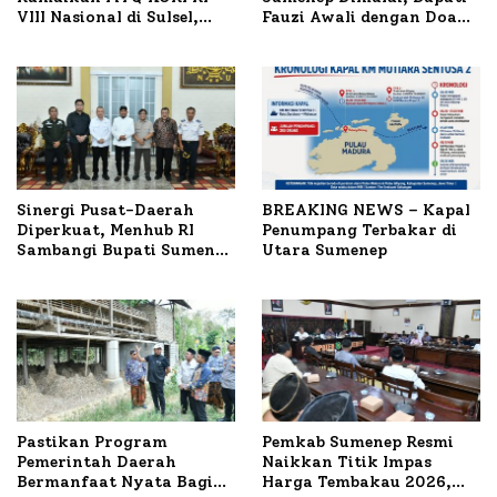
VIII Nasional di Sulsel,
Fauzi Awali dengan Doa
1.024 Peserta Terdaftar
untuk Korban Kapal
Terbakar
Sinergi Pusat-Daerah
BREAKING NEWS – Kapal
Diperkuat, Menhub RI
Penumpang Terbakar di
Sambangi Bupati Sumenep
Utara Sumenep
Bahas Penanganan KM
Mutiara Sentosa II
Pastikan Program
Pemkab Sumenep Resmi
Pemerintah Daerah
Naikkan Titik Impas
Bermanfaat Nyata Bagi
Harga Tembakau 2026,