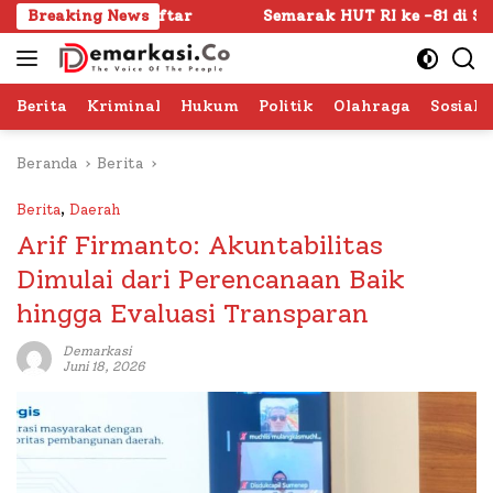
Langsung
ftar
Breaking News
Semarak HUT RI ke -81 di Sumenep Dimulai, Bup
ke
konten
Berita
Kriminal
Hukum
Politik
Olahraga
Sosial 
Beranda
Berita
Berita
,
Daerah
Arif Firmanto: Akuntabilitas
Dimulai dari Perencanaan Baik
hingga Evaluasi Transparan
Demarkasi
Juni 18, 2026