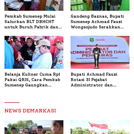
Pemkab Sumenep Mulai
Gandeng Baznas, Bupati
Salurkan BLT DBHCHT
Sumenep Achmad Fauzi
untuk Buruh Pabrik dan
Wongsojudo Serahkan
Tani Tembakau
Bantuan Bedah RTLH di
Dua Kecamatan
Belanja Kuliner Cuma Rp1
Bupati Achmad Fauzi
Pakai QRIS, Cara Pemkab
Rotasi 31 Pejabat
Sumenep Gaungkan
Administrator dan
Transaksi Digital
Pengawas, Tekankan
Pelayanan dan Reformasi
Birokrasi
NEWS DEMARKASI