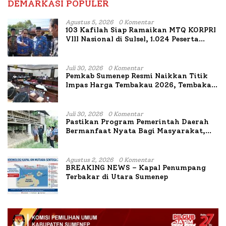
DEMARKASI POPULER
Agustus 5, 2026
0 Komentar
103 Kafilah Siap Ramaikan MTQ KORPRI
VIII Nasional di Sulsel, 1.024 Peserta
Terdaftar
Juli 30, 2026
0 Komentar
Pemkab Sumenep Resmi Naikkan Titik
Impas Harga Tembakau 2026, Tembakau
Sawah Naik Tertinggi 5,08 Persen
Juli 30, 2026
0 Komentar
Pastikan Program Pemerintah Daerah
Bermanfaat Nyata Bagi Masyarakat,
Bupati Sumenep Tinjau Langsung
Budidaya Lele dan Ayam Petelur di Desa
Bataal Timur
Agustus 2, 2026
0 Komentar
BREAKING NEWS – Kapal Penumpang
Terbakar di Utara Sumenep