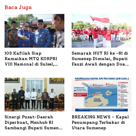
Baca Juga
103 Kafilah Siap
Semarak HUT RI ke -81 di
Ramaikan MTQ KORPRI
Sumenep Dimulai, Bupati
VIII Nasional di Sulsel,
Fauzi Awali dengan Doa
1.024 Peserta Terdaftar
untuk Korban Kapal
Terbakar
Sinergi Pusat-Daerah
BREAKING NEWS – Kapal
Diperkuat, Menhub RI
Penumpang Terbakar di
Sambangi Bupati Sumenep
Utara Sumenep
Bahas Penanganan KM