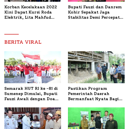
Korban Kecelakaan 2022
Bupati Fauzi dan Danrem
Kini Dapat Kursi Roda
Kohir Sepakat Jaga
Elektrik, Lita Mahfud
Stabilitas Demi Percepat
Arifin Komitmen
Pembangunan Sumenep
Dampingi Pengobatan
Nabil
BERITA VIRAL
Semarak HUT RI ke -81 di
Pastikan Program
Sumenep Dimulai, Bupati
Pemerintah Daerah
Fauzi Awali dengan Doa
Bermanfaat Nyata Bagi
untuk Korban Kapal
Masyarakat, Bupati
Terbakar
Sumenep Tinjau Langsung
Budidaya Lele dan Ayam
Petelur di Desa Bataal
Timur