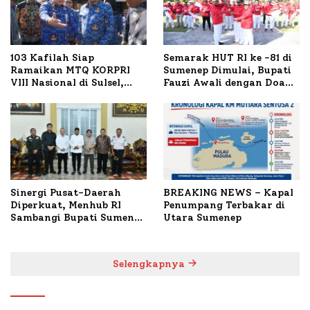
103 Kafilah Siap
Semarak HUT RI ke -81 di
Ramaikan MTQ KORPRI
Sumenep Dimulai, Bupati
VIII Nasional di Sulsel,
Fauzi Awali dengan Doa
1.024 Peserta Terdaftar
untuk Korban Kapal
Terbakar
Sinergi Pusat-Daerah
BREAKING NEWS – Kapal
Diperkuat, Menhub RI
Penumpang Terbakar di
Sambangi Bupati Sumenep
Utara Sumenep
Bahas Penanganan KM
Mutiara Sentosa II
Selengkapnya