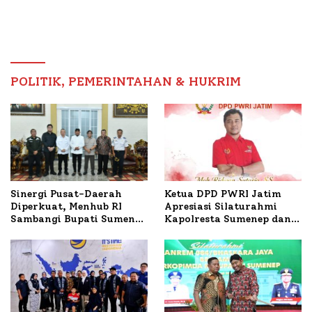
Masyarakat, Bupati
Tembakau Sawah Naik
Sumenep Tinjau Langsung
Tertinggi 5,08 Persen
Budidaya Lele dan Ayam
Petelur di Desa Bataal
Timur
POLITIK, PEMERINTAHAN & HUKRIM
Ketua DPD PWRI Jatim
Sinergi Pusat-Daerah
Apresiasi Silaturahmi
Diperkuat, Menhub RI
Kapolresta Sumenep dan
Sambangi Bupati Sumenep
PWRI, Sebut Kemitraan
Bahas Penanganan KM
Ideal Polri-Pers
Mutiara Sentosa II