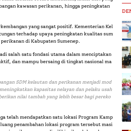
bangan kawasan perikanan, hingga peningkatan
DE
kembangan yang sangat positif. Kementerian Kel
ungan terhadap upaya peningkatan kualitas sum
n perikanan di Kabupaten Sumenep.
adi salah satu fondasi utama dalam menciptakan
ktif, dan mampu bersaing di tingkat nasional ma
ngan SDM kelautan dan perikanan menjadi mod
 meningkatkan kapasitas nelayan dan pelaku usah
ikan nilai tambah yang lebih besar bagi pereko
uga telah mendapatkan satu lokasi Program Kamp
eluang penambahan lokasi program tersebut masi