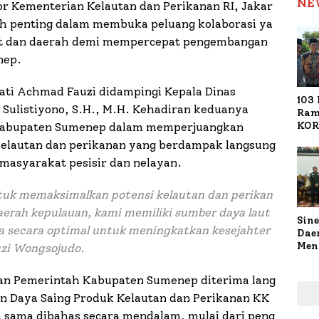
NE
r Kementerian Kelautan dan Perikanan RI, Jakar
kah penting dalam membuka peluang kolaborasi ya
sat dan daerah demi mempercepat pengembangan
nep.
pati Achmad Fauzi didampingi Kepala Dinas
103 
Sulistiyono, S.H., M.H. Kehadiran keduanya
Ram
KOR
abupaten Sumenep dalam memperjuangkan
Nasi
kelautan dan perikanan yang berdampak langsung
1.02
masyarakat pesisir dan nelayan.
Ter
tuk memaksimalkan potensi kelautan dan perikan
erah kepulauan, kami memiliki sumber daya laut
Sine
la secara optimal untuk meningkatkan kesejahter
Dae
Men
zi Wongsojudo.
Sam
Sum
an Pemerintah Kabupaten Sumenep diterima lang
Pen
Muti
an Daya Saing Produk Kelautan dan Perikanan KK
a sama dibahas secara mendalam, mulai dari peng