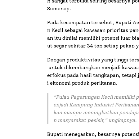
h sangat terbuka seiring besarnya po
Sumenep.
Pada kesempatan tersebut, Bupati A
n Kecil sebagai kawasan prioritas p
an itu dinilai memiliki potensi luar 
ut segar sekitar 34 ton setiap pekan 
Dengan produktivitas yang tinggi ters
untuk dikembangkan menjadi kawasan
erfokus pada hasil tangkapan, tetapi 
i ekonomi produk perikanan.
“
Pulau Pagerungan Kecil memiliki 
enjadi Kampung Industri Perikanan 
kan mampu meningkatkan pendapat
n masyarakat pesisir
,” ungkapnya.
Bupati menegaskan, besarnya potensi