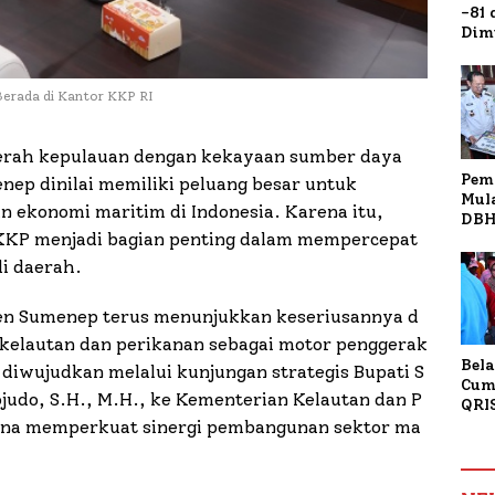
-81
Dim
Fau
Doa
Kap
erada di Kantor KKP RI
erah kepulauan dengan kekayaan sumber daya
Pem
ep dinilai memiliki peluang besar untuk
Mul
n ekonomi maritim di Indonesia. Karena itu,
DBH
KKP menjadi bagian penting dalam mempercepat
Bur
Tan
di daerah.
en Sumenep terus menunjukkan keseriusannya d
kelautan dan perikanan sebagai motor penggerak
Bela
iwujudkan melalui kunjungan strategis Bupati S
Cum
udo, S.H., M.H., ke Kementerian Kelautan dan P
QRI
Sum
guna memperkuat sinergi pembangunan sektor ma
Tran