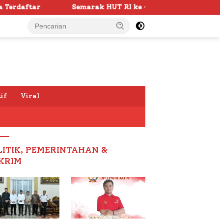
Semarak HUT RI ke -81 di Sumenep Dimulai, Bupati Fauzi Aw
if
Viral
LITIK, PEMERINTAHAN &
KRIM