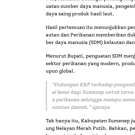
uatan sumber daya manusia, pengem
daya saing produk hasil laut.
Hasil pertemuan itu menunjukkan per
autan dan Perikanan memberikan duk
ber daya manusia (SDM) kelautan da
Menurut Bupati, penguatan SDM menj
sektor perikanan yang modern, produ
upun global.
“
Dukungan KKP terhadap pengemba
al besar bagi Sumenep untuk terus
a perikanan sehingga mampu member
nomian daerah,
” ujarnya.
Tak hanya itu, Kabupaten Sumenep j
ung Nelayan Merah Putih. Bahkan, p