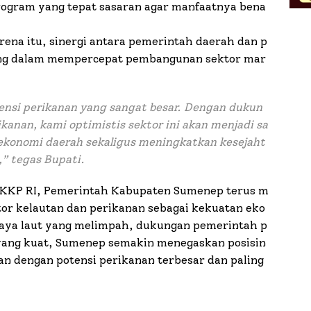
ogram yang tepat sasaran agar manfaatnya bena
ena itu, sinergi antara pemerintah daerah dan p
ing dalam mempercepat pembangunan sektor mar
nsi perikanan yang sangat besar. Dengan dukun
anan, kami optimistis sektor ini akan menjadi sa
ekonomi daerah sekaligus meningkatkan kesejaht
,” tegas Bupati.
n KKP RI, Pemerintah Kabupaten Sumenep terus m
or kelautan dan perikanan sebagai kekuatan eko
aya laut yang melimpah, dukungan pemerintah p
ang kuat, Sumenep semakin menegaskan posisin
an dengan potensi perikanan terbesar dan paling