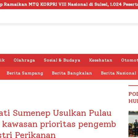
RI VIII Nasional di Sulsel, 1.024 Peserta Terdaftar
tik
Olahraga
Sosial & Budaya
Kesehatan
Otomot
Berita Sampang
Berita Bangkalan
Berita Nasional
PO
HU
pati Sumenep Usulkan Pulau
i kawasan prioritas pengemb
tri Perikanan