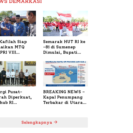
WS DEMARKASI
Reformasi Birokrasi
Kafilah Siap
Semarak HUT RI ke
aikan MTQ
-81 di Sumenep
PRI VIII
Dimulai, Bupati
onal di Sulsel,
Fauzi Awali dengan
4 Peserta
Doa untuk Korban
daftar
Kapal Terbakar
rgi Pusat-
BREAKING NEWS –
rah Diperkuat,
Kapal Penumpang
hub RI
Terbakar di Utara
bangi Bupati
Sumenep
enep Bahas
anganan KM
Selengkapnya
ara Sentosa II