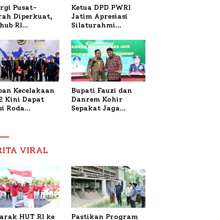
Ketua DPD PWRI
rgi Pusat-
Jatim Apresiasi
rah Diperkuat,
Silaturahmi
hub RI
Kapolresta Sumenep
bangi Bupati
dan PWRI, Sebut
enep Bahas
Kemitraan Ideal
anganan KM
Polri-Pers
ara Sentosa II
ban Kecelakaan
Bupati Fauzi dan
2 Kini Dapat
Danrem Kohir
si Roda
Sepakat Jaga
trik, Lita
Stabilitas Demi
fud Arifin
Percepat
itmen
Pembangunan
pingi
Sumenep
RITA VIRAL
gobatan Nabil
arak HUT RI ke
Pastikan Program