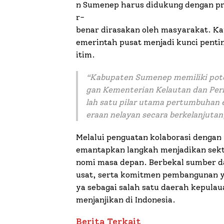
n Sumenep harus didukung dengan pr
r-
benar dirasakan oleh masyarakat. Kar
emerintah pusat menjadi kunci pent
itim.
“
Kabupaten Sumenep memiliki pote
gan Kementerian Kelautan dan Perik
lah satu pilar utama pertumbuhan 
eraan nelayan secara berkelanjutan
Melalui penguatan kolaborasi denga
emantapkan langkah menjadikan sekt
nomi masa depan. Berbekal sumber d
usat, serta komitmen pembangunan y
ya sebagai salah satu daerah kepulau
menjanjikan di Indonesia.
Berita Terkait