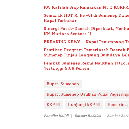
103 Kafilah Siap Ramaikan MTQ KORPRI VI
Semarak HUT RI ke -81 di Sumenep Dimu
Kapal Terbakar
Sinergi Pusat-Daerah Diperkuat, Menh
KM Mutiara Sentosa II
BREAKING NEWS – Kapal Penumpang Te
Pastikan Program Pemerintah Daerah 
Sumenep Tinjau Langsung Budidaya Lele
Pemkab Sumenep Resmi Naikkan Titik 
Tertinggi 5,08 Persen
Bupati Sumenep
Bupati Sumenep Usulkan Pulau Pagerunga
KKP RI
Kunjungi kKP RI
Pemerinta
Penulis: Holidi
Editor: Redaksi
Sumber Beri