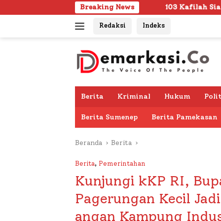
Langsung
Breaking News
103 Kafilah Siap Ramaikan MTQ KORP
ke
Redaksi
Indeks
konten
Berita
Kriminal
Hukum
Poli
Berita Sumenep
Berita Pamekasan
Beranda
Berita
Berita
,
Pemerintahan
Kunjungi kKP RI, Bu
Pagerungan Kecil Jad
angan Kampung Indus