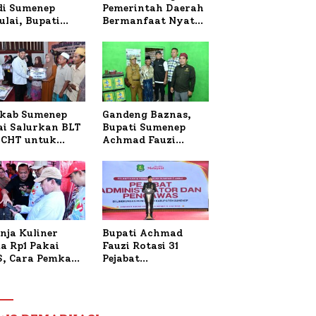
 di Sumenep
Pemerintah Daerah
ulai, Bupati
Bermanfaat Nyata
zi Awali dengan
Bagi Masyarakat,
 untuk Korban
Bupati Sumenep
al Terbakar
Tinjau Langsung
Budidaya Lele dan
Ayam Petelur di
Desa Bataal Timur
kab Sumenep
Gandeng Baznas,
ai Salurkan BLT
Bupati Sumenep
CHT untuk
Achmad Fauzi
uh Pabrik dan
Wongsojudo
i Tembakau
Serahkan Bantuan
Bedah RTLH di Dua
Kecamatan
nja Kuliner
Bupati Achmad
a Rp1 Pakai
Fauzi Rotasi 31
S, Cara Pemkab
Pejabat
enep Gaungkan
Administrator dan
saksi Digital
Pengawas,
Tekankan
Pelayanan dan