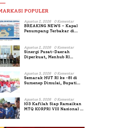
MARKASI POPULER
Agustus 2, 2026
0 Komentar
BREAKING NEWS – Kapal
Penumpang Terbakar di
Utara Sumenep
Agustus 2, 2026
0 Komentar
Sinergi Pusat-Daerah
Diperkuat, Menhub RI
Sambangi Bupati Sumenep
Bahas Penanganan KM
Mutiara Sentosa II
Agustus 3, 2026
0 Komentar
Semarak HUT RI ke -81 di
Sumenep Dimulai, Bupati
Fauzi Awali dengan Doa
untuk Korban Kapal
Terbakar
Agustus 5, 2026
0 Komentar
103 Kafilah Siap Ramaikan
MTQ KORPRI VIII Nasional di
Sulsel, 1.024 Peserta
Terdaftar