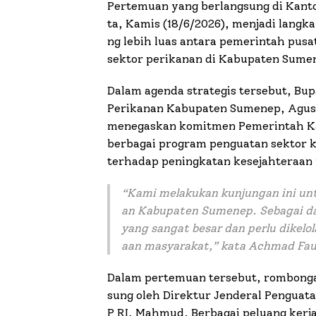
Pertemuan yang berlangsung di Kanto
ta, Kamis (18/6/2026), menjadi lang
ng lebih luas antara pemerintah pu
sektor perikanan di Kabupaten Sume
Dalam agenda strategis tersebut, Bu
Perikanan Kabupaten Sumenep, Agus 
menegaskan komitmen Pemerintah K
berbagai program penguatan sektor 
terhadap peningkatan kesejahteraan 
“
Kami melakukan kunjungan ini un
an Kabupaten Sumenep. Sebagai da
yang sangat besar dan perlu dikelo
aan masyarakat,
” kata Achmad Fau
Dalam pertemuan tersebut, rombong
sung oleh Direktur Jenderal Penguat
P RI, Mahmud. Berbagai peluang kerj