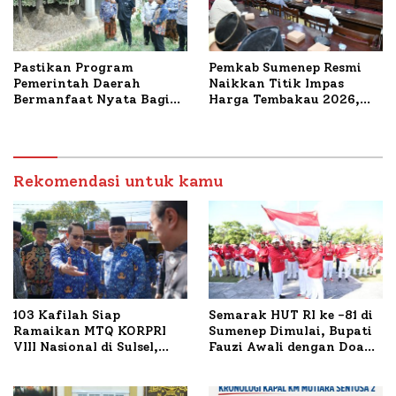
Pastikan Program
Pemkab Sumenep Resmi
Pemerintah Daerah
Naikkan Titik Impas
Bermanfaat Nyata Bagi
Harga Tembakau 2026,
Masyarakat, Bupati
Tembakau Sawah Naik
Sumenep Tinjau Langsung
Tertinggi 5,08 Persen
Budidaya Lele dan Ayam
Petelur di Desa Bataal
Timur
Rekomendasi untuk kamu
103 Kafilah Siap
Semarak HUT RI ke -81 di
Ramaikan MTQ KORPRI
Sumenep Dimulai, Bupati
VIII Nasional di Sulsel,
Fauzi Awali dengan Doa
1.024 Peserta Terdaftar
untuk Korban Kapal
Terbakar