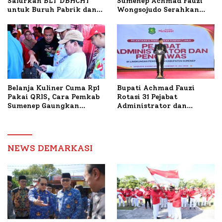
Salurkan BLT DBHCHT
Sumenep Achmad Fauzi
untuk Buruh Pabrik dan
Wongsojudo Serahkan
Tani Tembakau
Bantuan Bedah RTLH di
Dua Kecamatan
Belanja Kuliner Cuma Rp1
Bupati Achmad Fauzi
Pakai QRIS, Cara Pemkab
Rotasi 31 Pejabat
Sumenep Gaungkan
Administrator dan
Transaksi Digital
Pengawas, Tekankan
Pelayanan dan Reformasi
Birokrasi
NEWS DEMARKASI