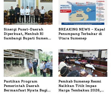
Sinergi Pusat-Daerah
BREAKING NEWS – Kapal
Diperkuat, Menhub RI
Penumpang Terbakar di
Sambangi Bupati Sumenep
Utara Sumenep
Bahas Penanganan KM
Mutiara Sentosa II
Pastikan Program
Pemkab Sumenep Resmi
Pemerintah Daerah
Naikkan Titik Impas
Bermanfaat Nyata Bagi
Harga Tembakau 2026,
Masyarakat, Bupati
Tembakau Sawah Naik
Sumenep Tinjau Langsung
Tertinggi 5,08 Persen
Budidaya Lele dan Ayam
Petelur di Desa Bataal