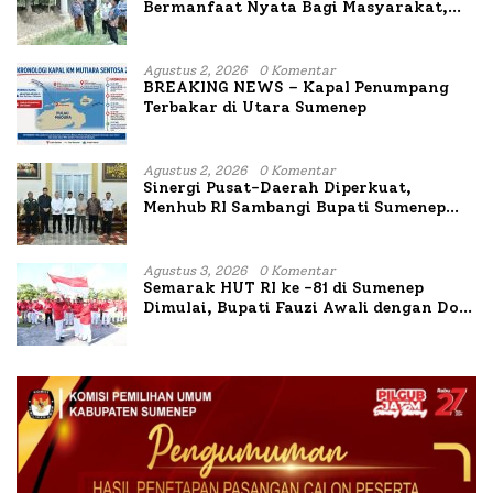
Bermanfaat Nyata Bagi Masyarakat,
Bupati Sumenep Tinjau Langsung
Budidaya Lele dan Ayam Petelur di Desa
Bataal Timur
Agustus 2, 2026
0 Komentar
BREAKING NEWS – Kapal Penumpang
Terbakar di Utara Sumenep
Agustus 2, 2026
0 Komentar
Sinergi Pusat-Daerah Diperkuat,
Menhub RI Sambangi Bupati Sumenep
Bahas Penanganan KM Mutiara Sentosa
II
Agustus 3, 2026
0 Komentar
Semarak HUT RI ke -81 di Sumenep
Dimulai, Bupati Fauzi Awali dengan Doa
untuk Korban Kapal Terbakar