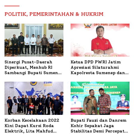
Timur
POLITIK, PEMERINTAHAN & HUKRIM
Ketua DPD PWRI Jatim
Sinergi Pusat-Daerah
Apresiasi Silaturahmi
Diperkuat, Menhub RI
Kapolresta Sumenep dan
Sambangi Bupati Sumenep
PWRI, Sebut Kemitraan
Bahas Penanganan KM
Ideal Polri-Pers
Mutiara Sentosa II
Korban Kecelakaan 2022
Bupati Fauzi dan Danrem
Kini Dapat Kursi Roda
Kohir Sepakat Jaga
Elektrik, Lita Mahfud
Stabilitas Demi Percepat