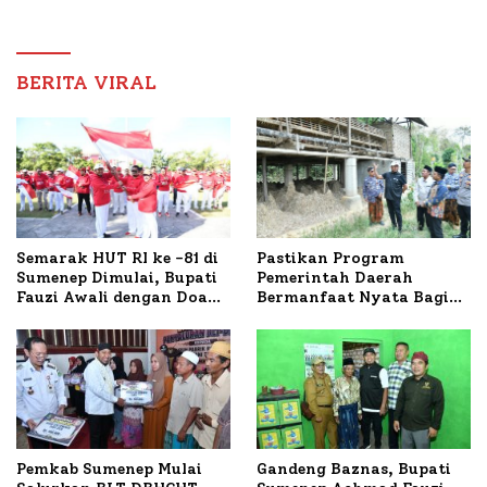
Arifin Komitmen
Pembangunan Sumenep
Dampingi Pengobatan
Nabil
BERITA VIRAL
Semarak HUT RI ke -81 di
Pastikan Program
Sumenep Dimulai, Bupati
Pemerintah Daerah
Fauzi Awali dengan Doa
Bermanfaat Nyata Bagi
untuk Korban Kapal
Masyarakat, Bupati
Terbakar
Sumenep Tinjau Langsung
Budidaya Lele dan Ayam
Petelur di Desa Bataal
Timur
Pemkab Sumenep Mulai
Gandeng Baznas, Bupati