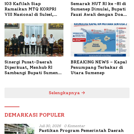
103 Kafilah Siap
Semarak HUT RI ke -81 di
Ramaikan MTQ KORPRI
Sumenep Dimulai, Bupati
VIII Nasional di Sulsel,
Fauzi Awali dengan Doa
1.024 Peserta Terdaftar
untuk Korban Kapal
Terbakar
Sinergi Pusat-Daerah
BREAKING NEWS – Kapal
Diperkuat, Menhub RI
Penumpang Terbakar di
Sambangi Bupati Sumenep
Utara Sumenep
Bahas Penanganan KM
Mutiara Sentosa II
Selengkapnya
DEMARKASI POPULER
Juli 30, 2026
0 Komentar
Pastikan Program Pemerintah Daerah