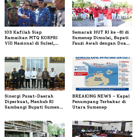
103 Kafilah Siap
Semarak HUT RI ke -81 di
Ramaikan MTQ KORPRI
Sumenep Dimulai, Bupati
VIII Nasional di Sulsel,
Fauzi Awali dengan Doa
1.024 Peserta Terdaftar
untuk Korban Kapal
Terbakar
Sinergi Pusat-Daerah
BREAKING NEWS – Kapal
Diperkuat, Menhub RI
Penumpang Terbakar di
Sambangi Bupati Sumenep
Utara Sumenep
Bahas Penanganan KM
Mutiara Sentosa II