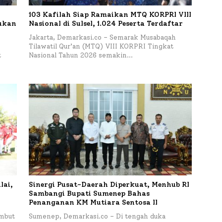
103 Kafilah Siap Ramaikan MTQ KORPRI VIII
kukan
Nasional di Sulsel, 1.024 Peserta Terdaftar
Jakarta, Demarkasi.co – Semarak Musabaqah
Tilawatil Qur’an (MTQ) VIII KORPRI Tingkat
t
Nasional Tahun 2026 semakin…
lai,
Sinergi Pusat-Daerah Diperkuat, Menhub RI
Sambangi Bupati Sumenep Bahas
Penanganan KM Mutiara Sentosa II
mbut
Sumenep, Demarkasi.co – Di tengah duka