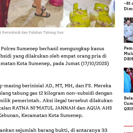
-81
Dim
Fau
Doa
Kap
 Bersubsidi dan Puluhan Tabung Gas
Pem
 Polres Sumenep berhasil mengungkap kasus
Mul
bsidi yang dilakukan oleh empat orang pria di
DBH
amatan Kota Sumenep, pada Jumat (17/10/2025)
Bur
Tan
-masing berinisial AD, MT, MH, dan FS. Mereka
lang tabung gas 12 kilogram non-subsidi dengan
Bela
 milik pemerintah. Aksi ilegal tersebut dilakukan
Cum
ngkalan RATNA NI’MATUL JANNAH dan AQUA AHS
QRI
Sum
 Kebunan, Kecamatan Kota Sumenep.
Tran
mankan sejumlah barang bukti, di antaranya 33