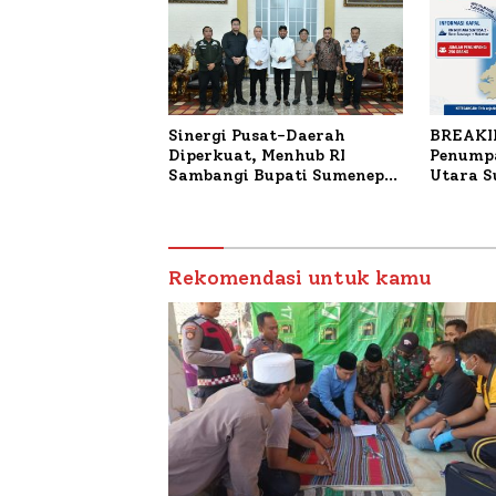
Sinergi Pusat-Daerah
BREAKI
Diperkuat, Menhub RI
Penumpa
Sambangi Bupati Sumenep
Utara 
Bahas Penanganan KM
Mutiara Sentosa II
Rekomendasi untuk kamu