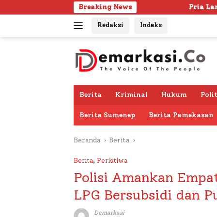
Langsung
Breaking News
Pria Lanjut Usia Ditemukan Me
ke
Redaksi
Indeks
konten
Berita
Kriminal
Hukum
Poli
Berita Sumenep
Berita Pamekasan
Beranda
Berita
Berita
,
Peristiwa
Polisi Amankan Empa
LPG Bersubsidi dan P
Demarkasi