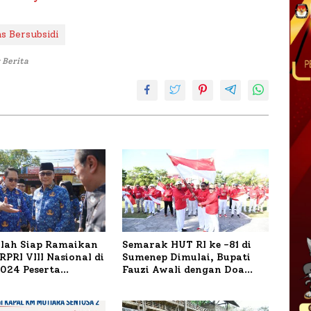
s Bersubsidi
 Berita
ilah Siap Ramaikan
Semarak HUT RI ke -81 di
PRI VIII Nasional di
Sumenep Dimulai, Bupati
1.024 Peserta
Fauzi Awali dengan Doa
ar
untuk Korban Kapal
Terbakar