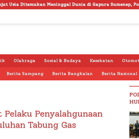
ninggal Dunia di Gapura Sumenep, Polresta Lakukan Olah T
tik
Olahraga
Sosial & Budaya
Kesehatan
Otomot
Berita Sampang
Berita Bangkalan
Berita Nasional
PO
HU
t Pelaku Penyalahgunaan
uluhan Tabung Gas