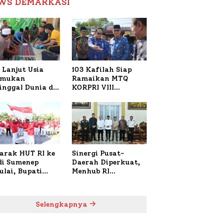
WS DEMARKASI
Reformasi Birokrasi
 Lanjut Usia
103 Kafilah Siap
emukan
Ramaikan MTQ
inggal Dunia di
KORPRI VIII
ura Sumenep,
Nasional di Sulsel,
resta Lakukan
1.024 Peserta
h TKP
Terdaftar
arak HUT RI ke
Sinergi Pusat-
 di Sumenep
Daerah Diperkuat,
ulai, Bupati
Menhub RI
zi Awali dengan
Sambangi Bupati
 untuk Korban
Sumenep Bahas
al Terbakar
Penanganan KM
Selengkapnya
Mutiara Sentosa II