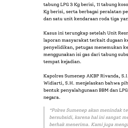
tabung LPG 3 Kg berisi, 11 tabung kos
Kg berisi, serta berbagai peralatan p
dan satu unit kendaraan roda tiga ya
Kasus ini terungkap setelah Unit R
laporan masyarakat terkait dugaan ke
penyelidikan, petugas menemukan keg
menggunakan isi gas dari tabung subsi
tempat kejadian.
Kapolres Sumenep AKBP Rivanda, S.I
Widiarti, S.H. menjelaskan bahwa p
bentuk penyalahgunaan BBM dan LPG 
negara.
“
Polres Sumenep akan menindak te
bersubsidi, karena hal ini sangat 
berhak menerima. Kami juga mengi