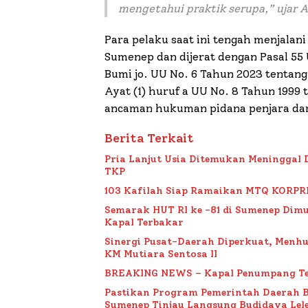
mengetahui praktik serupa
,” ujar 
Para pelaku saat ini tengah menjalani
Sumenep dan dijerat dengan Pasal 55
Bumi jo. UU No. 6 Tahun 2023 tentang C
Ayat (1) huruf a UU No. 8 Tahun 199
ancaman hukuman pidana penjara dan
Berita Terkait
Pria Lanjut Usia Ditemukan Meninggal 
TKP
103 Kafilah Siap Ramaikan MTQ KORPRI VI
Semarak HUT RI ke -81 di Sumenep Dimu
Kapal Terbakar
Sinergi Pusat-Daerah Diperkuat, Menh
KM Mutiara Sentosa II
BREAKING NEWS – Kapal Penumpang Te
Pastikan Program Pemerintah Daerah 
Sumenep Tinjau Langsung Budidaya Lele