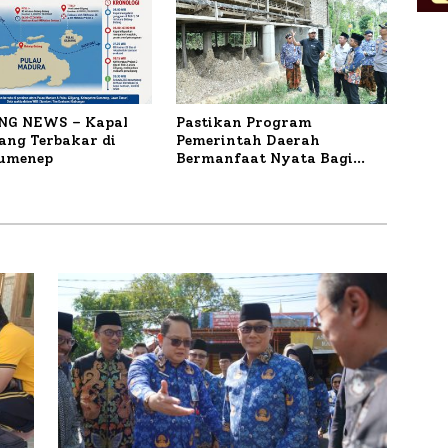
NG NEWS – Kapal
Pastikan Program
ng Terbakar di
Pemerintah Daerah
Sumenep
Bermanfaat Nyata Bagi
Masyarakat, Bupati
Sumenep Tinjau Langsung
Budidaya Lele dan Ayam
Petelur di Desa Bataal Timur