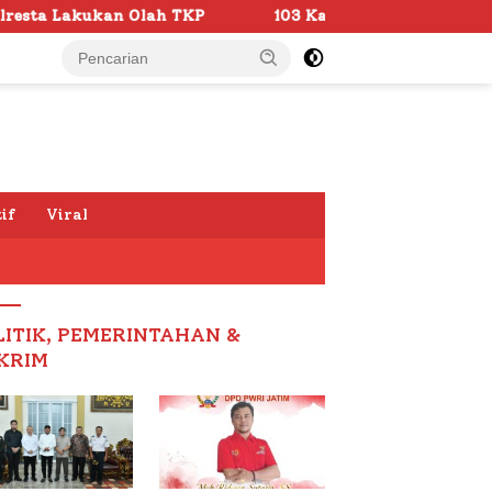
KP
103 Kafilah Siap Ramaikan MTQ KORPRI VIII Nasiona
if
Viral
LITIK, PEMERINTAHAN &
KRIM