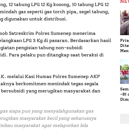
NE
ong, 12 tabung LPG 12 Kg kosong, 10 tabung LPG 12
emindah gas seperti gas torch pipa, segel tabung,
ng digunakan untuk distribusi.
esmob Satreskrim Polres Sumenep menerima
langkaan LPG 3 Kg di pasaran. Berdasarkan hasil
Pria
Dit
iatan pengisian tabung non-subsidi
Men
di. Para pelaku pun ditangkap saat beraksi di
Gap
Pol
Ola
.K. melalui Kasi Humas Polres Sumenep AKP
ihaknya berkomitmen menindak tegas segala
Sem
bersubsidi yang merugikan masyarakat dan
-81
Dim
Fau
Doa
gas siapa pun yang menyalahgunakan gas
Kap
merugikan masyarakat kecil yang seharusnya
mbau masyarakat agar melaporkan bila