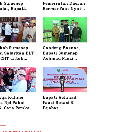
 di Sumenep
Pemerintah Daerah
ulai, Bupati
Bermanfaat Nyata
zi Awali dengan
Bagi Masyarakat,
 untuk Korban
Bupati Sumenep
al Terbakar
Tinjau Langsung
Budidaya Lele dan
Ayam Petelur di
Desa Bataal Timur
kab Sumenep
Gandeng Baznas,
ai Salurkan BLT
Bupati Sumenep
CHT untuk
Achmad Fauzi
uh Pabrik dan
Wongsojudo
i Tembakau
Serahkan Bantuan
Bedah RTLH di Dua
Kecamatan
nja Kuliner
Bupati Achmad
a Rp1 Pakai
Fauzi Rotasi 31
S, Cara Pemkab
Pejabat
enep Gaungkan
Administrator dan
saksi Digital
Pengawas,
Tekankan
Pelayanan dan