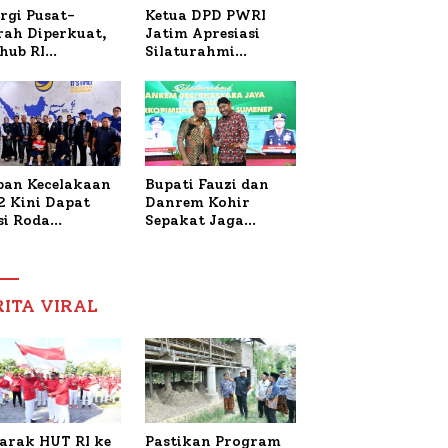
Ketua DPD PWRI
rgi Pusat-
Jatim Apresiasi
rah Diperkuat,
Silaturahmi
hub RI
Kapolresta Sumenep
bangi Bupati
dan PWRI, Sebut
enep Bahas
Kemitraan Ideal
anganan KM
Polri-Pers
ara Sentosa II
ban Kecelakaan
Bupati Fauzi dan
2 Kini Dapat
Danrem Kohir
si Roda
Sepakat Jaga
trik, Lita
Stabilitas Demi
fud Arifin
Percepat
itmen
Pembangunan
pingi
Sumenep
RITA VIRAL
gobatan Nabil
arak HUT RI ke
Pastikan Program