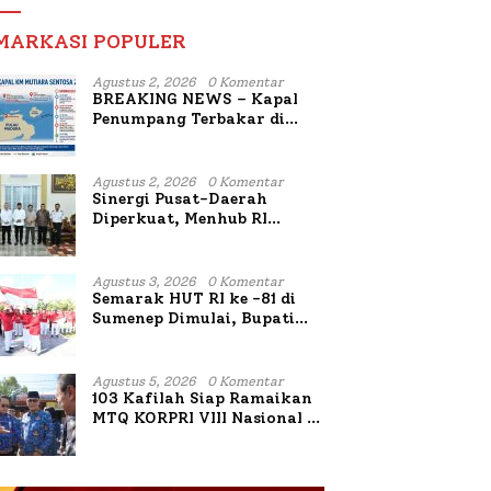
MARKASI POPULER
Agustus 2, 2026
0 Komentar
BREAKING NEWS – Kapal
Penumpang Terbakar di
Utara Sumenep
Agustus 2, 2026
0 Komentar
Sinergi Pusat-Daerah
Diperkuat, Menhub RI
Sambangi Bupati Sumenep
Bahas Penanganan KM
Mutiara Sentosa II
Agustus 3, 2026
0 Komentar
Semarak HUT RI ke -81 di
Sumenep Dimulai, Bupati
Fauzi Awali dengan Doa
untuk Korban Kapal
Terbakar
Agustus 5, 2026
0 Komentar
103 Kafilah Siap Ramaikan
MTQ KORPRI VIII Nasional di
Sulsel, 1.024 Peserta
Terdaftar