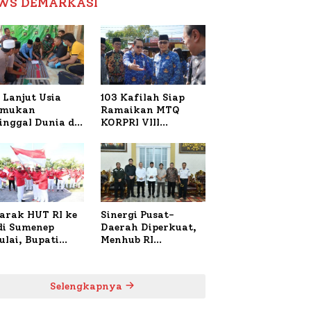
WS DEMARKASI
Reformasi Birokrasi
 Lanjut Usia
103 Kafilah Siap
emukan
Ramaikan MTQ
inggal Dunia di
KORPRI VIII
ura Sumenep,
Nasional di Sulsel,
resta Lakukan
1.024 Peserta
h TKP
Terdaftar
arak HUT RI ke
Sinergi Pusat-
 di Sumenep
Daerah Diperkuat,
ulai, Bupati
Menhub RI
zi Awali dengan
Sambangi Bupati
 untuk Korban
Sumenep Bahas
al Terbakar
Penanganan KM
Selengkapnya
Mutiara Sentosa II