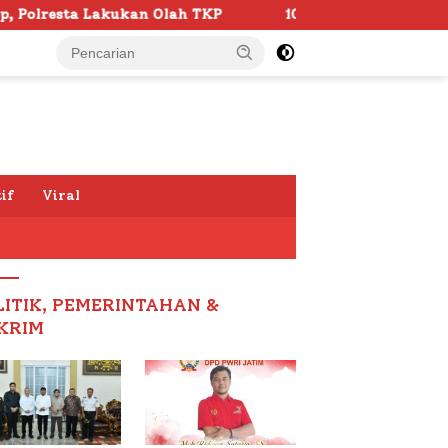
Olah TKP
103 Kafilah Siap Ramaikan MTQ KORPRI VIII N
if
Viral
LITIK, PEMERINTAHAN &
KRIM