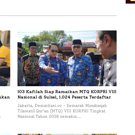
Masyarakat, Bupati
Sumenep Tinjau Langsung
Budidaya Lele dan Ayam
Petelur di Desa Bataal Timur
103 Kafilah Siap Ramaikan MTQ KORPRI VIII
kukan
Nasional di Sulsel, 1.024 Peserta Terdaftar
Jakarta, Demarkasi.co – Semarak Musabaqah
Tilawatil Qur’an (MTQ) VIII KORPRI Tingkat
t
Nasional Tahun 2026 semakin…