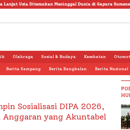
kan Meninggal Dunia di Gapura Sumenep, Polresta Lakukan 
tik
Olahraga
Sosial & Budaya
Kesehatan
Otomot
Berita Sampang
Berita Bangkalan
Berita Nasional
PO
HU
pin Sosialisasi DIPA 2026,
n Anggaran yang Akuntabel