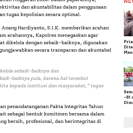
NE
ktivitas dan akuntabilitas dalam penggunaan
 tugas kepolisian secara optimal.
 Anang Hardiyanto, S.I.K. memberikan arahan
alam arahannya, Kapolres menegaskan agar
Pria
pat dikelola dengan sebaik-baiknya, digunakan
Dit
nggungjawabkan secara transparan dan akuntabel
Men
Gap
Pol
Ola
kelola sebaik-baiknya dan
ik-baiknya pula, karena hal tersebut
ita kepada institusi dan masyarakat
,” tegas
Sem
-81
Dim
kan penandatanganan Pakta Integritas Tahun
Fau
Doa
kait sebagai bentuk komitmen bersama dalam
Kap
 bersih, profesional, dan berintegritas di