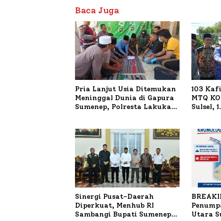
Baca Juga
Pria Lanjut Usia Ditemukan
103 Kaf
Meninggal Dunia di Gapura
MTQ KOR
Sumenep, Polresta Lakukan
Sulsel, 
Olah TKP
Terdaft
Sinergi Pusat-Daerah
BREAKI
Diperkuat, Menhub RI
Penumpa
Sambangi Bupati Sumenep
Utara 