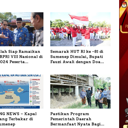
ilah Siap Ramaikan
Semarak HUT RI ke -81 di
PRI VIII Nasional di
Sumenep Dimulai, Bupati
1.024 Peserta
Fauzi Awali dengan Doa
ar
untuk Korban Kapal
Terbakar
NG NEWS – Kapal
Pastikan Program
ng Terbakar di
Pemerintah Daerah
Sumenep
Bermanfaat Nyata Bagi