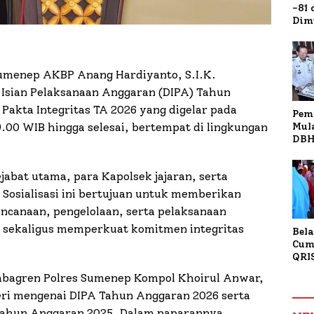
-81
Dim
Fau
.
Doa
Kap
umenep AKBP Anang Hardiyanto, S.I.K.
r Isian Pelaksanaan Anggaran (DIPA) Tahun
akta Integritas TA 2026 yang digelar pada
Pem
Mul
9.00 WIB hingga selesai, bertempat di lingkungan
DBH
Bur
Tan
ejabat utama, para Kapolsek jajaran, serta
Sosialisasi ini bertujuan untuk memberikan
canaan, pengelolaan, serta pelaksanaan
 sekaligus memperkuat komitmen integritas
Bela
Cum
QRI
Sum
Kabagren Polres Sumenep Kompol Khoirul Anwar,
Tran
ri mengenai DIPA Tahun Anggaran 2026 serta
Tahun Anggaran 2025. Dalam paparannya,