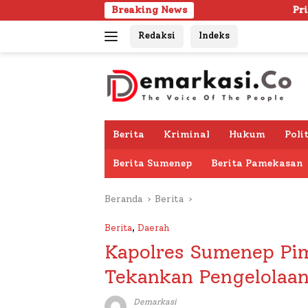
Langsung
Breaking News
Pria Lanjut Usia Ditemu
ke
Redaksi
Indeks
konten
Berita
Kriminal
Hukum
Poli
Berita Sumenep
Berita Pamekasan
Beranda
Berita
Berita
,
Daerah
Kapolres Sumenep Pim
Tekankan Pengelolaa
Demarkasi