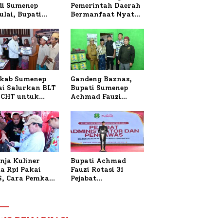
 di Sumenep
Pemerintah Daerah
ulai, Bupati
Bermanfaat Nyata
zi Awali dengan
Bagi Masyarakat,
 untuk Korban
Bupati Sumenep
al Terbakar
Tinjau Langsung
Budidaya Lele dan
Ayam Petelur di
Desa Bataal Timur
kab Sumenep
Gandeng Baznas,
ai Salurkan BLT
Bupati Sumenep
CHT untuk
Achmad Fauzi
uh Pabrik dan
Wongsojudo
i Tembakau
Serahkan Bantuan
Bedah RTLH di Dua
Kecamatan
nja Kuliner
Bupati Achmad
a Rp1 Pakai
Fauzi Rotasi 31
S, Cara Pemkab
Pejabat
enep Gaungkan
Administrator dan
saksi Digital
Pengawas,
Tekankan
Pelayanan dan