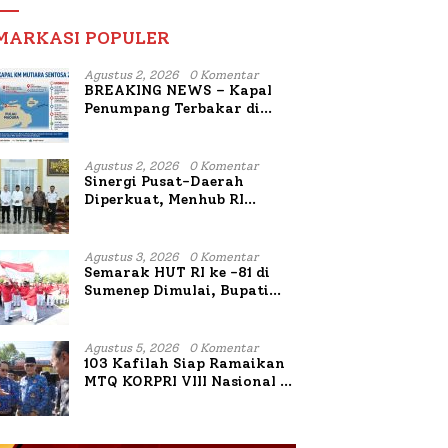
MARKASI POPULER
Agustus 2, 2026
0 Komentar
BREAKING NEWS – Kapal
Penumpang Terbakar di
Utara Sumenep
Agustus 2, 2026
0 Komentar
Sinergi Pusat-Daerah
Diperkuat, Menhub RI
Sambangi Bupati Sumenep
Bahas Penanganan KM
Mutiara Sentosa II
Agustus 3, 2026
0 Komentar
Semarak HUT RI ke -81 di
Sumenep Dimulai, Bupati
Fauzi Awali dengan Doa
untuk Korban Kapal
Terbakar
Agustus 5, 2026
0 Komentar
103 Kafilah Siap Ramaikan
MTQ KORPRI VIII Nasional di
Sulsel, 1.024 Peserta
Terdaftar