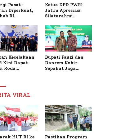
Ketua DPD PWRI
rgi Pusat-
Jatim Apresiasi
rah Diperkuat,
Silaturahmi
hub RI
Kapolresta Sumenep
bangi Bupati
dan PWRI, Sebut
enep Bahas
Kemitraan Ideal
anganan KM
Polri-Pers
ara Sentosa II
ban Kecelakaan
Bupati Fauzi dan
2 Kini Dapat
Danrem Kohir
si Roda
Sepakat Jaga
trik, Lita
Stabilitas Demi
fud Arifin
Percepat
itmen
Pembangunan
pingi
Sumenep
RITA VIRAL
gobatan Nabil
arak HUT RI ke
Pastikan Program