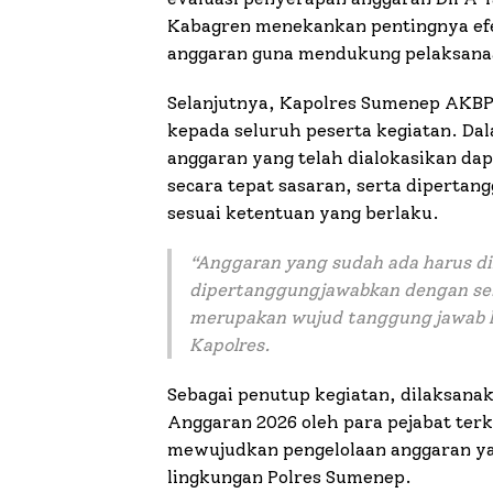
Kabagren menekankan pentingnya efe
anggaran guna mendukung pelaksanaan
Selanjutnya, Kapolres Sumenep AKBP
kepada seluruh peserta kegiatan. D
anggaran yang telah dialokasikan da
secara tepat sasaran, serta diperta
sesuai ketentuan yang berlaku.
“
Anggaran yang sudah ada harus di
dipertanggungjawabkan dengan seba
merupakan wujud tanggung jawab k
Kapolres.
Sebagai penutup kegiatan, dilaksana
Anggaran 2026 oleh para pejabat ter
mewujudkan pengelolaan anggaran yang
lingkungan Polres Sumenep.