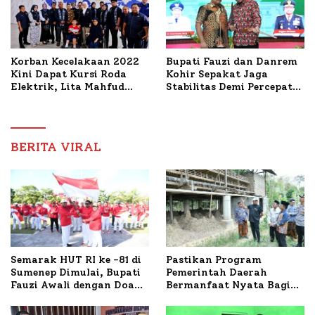
Korban Kecelakaan 2022
Bupati Fauzi dan Danrem
Kini Dapat Kursi Roda
Kohir Sepakat Jaga
Elektrik, Lita Mahfud
Stabilitas Demi Percepat
Arifin Komitmen
Pembangunan Sumenep
Dampingi Pengobatan
Nabil
BERITA VIRAL
Semarak HUT RI ke -81 di
Pastikan Program
Sumenep Dimulai, Bupati
Pemerintah Daerah
Fauzi Awali dengan Doa
Bermanfaat Nyata Bagi
untuk Korban Kapal
Masyarakat, Bupati
Terbakar
Sumenep Tinjau Langsung