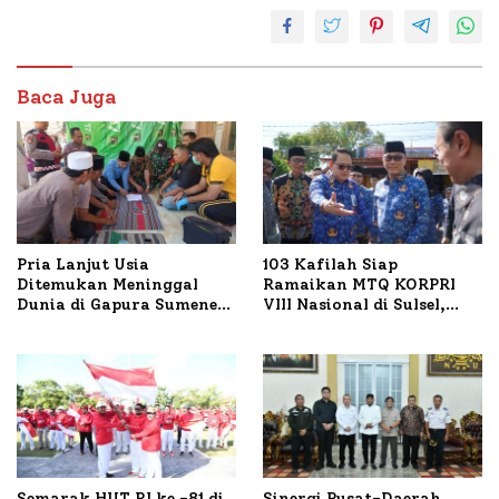
Baca Juga
Pria Lanjut Usia
103 Kafilah Siap
Ditemukan Meninggal
Ramaikan MTQ KORPRI
Dunia di Gapura Sumenep,
VIII Nasional di Sulsel,
Polresta Lakukan Olah
1.024 Peserta Terdaftar
TKP
Semarak HUT RI ke -81 di
Sinergi Pusat-Daerah