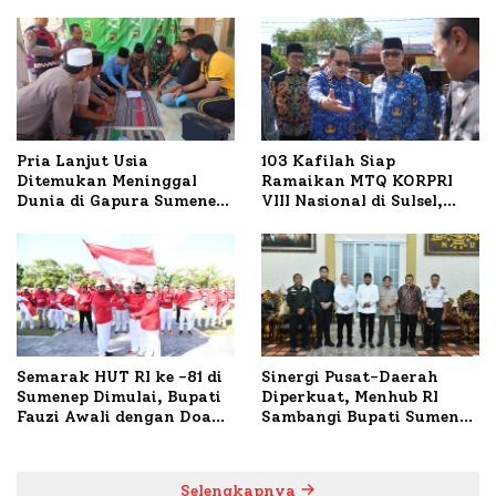
Pria Lanjut Usia
103 Kafilah Siap
Ditemukan Meninggal
Ramaikan MTQ KORPRI
Dunia di Gapura Sumenep,
VIII Nasional di Sulsel,
Polresta Lakukan Olah
1.024 Peserta Terdaftar
TKP
Semarak HUT RI ke -81 di
Sinergi Pusat-Daerah
Sumenep Dimulai, Bupati
Diperkuat, Menhub RI
Fauzi Awali dengan Doa
Sambangi Bupati Sumenep
untuk Korban Kapal
Bahas Penanganan KM
Terbakar
Mutiara Sentosa II
Selengkapnya