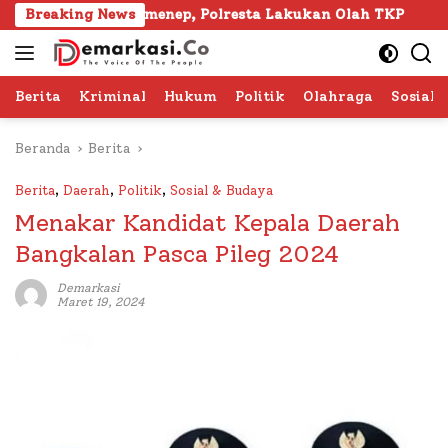
Langsung
ra Sumenep, Polresta Lakukan Olah TKP
Breaking News
103 Kafilah 
ke
konten
Berita
Kriminal
Hukum
Politik
Olahraga
Sosial 
Beranda
Berita
Berita
,
Daerah
,
Politik
,
Sosial & Budaya
Menakar Kandidat Kepala Daerah
Bangkalan Pasca Pileg 2024
Demarkasi
Maret 19, 2024