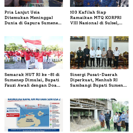
Pria Lanjut Usia
103 Kafilah Siap
Ditemukan Meninggal
Ramaikan MTQ KORPRI
Dunia di Gapura Sumenep,
VIII Nasional di Sulsel,
Polresta Lakukan Olah
1.024 Peserta Terdaftar
TKP
Semarak HUT RI ke -81 di
Sinergi Pusat-Daerah
Sumenep Dimulai, Bupati
Diperkuat, Menhub RI
Fauzi Awali dengan Doa
Sambangi Bupati Sumenep
untuk Korban Kapal
Bahas Penanganan KM
Terbakar
Mutiara Sentosa II