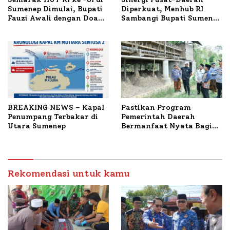
Sumenep Dimulai, Bupati
Diperkuat, Menhub RI
Fauzi Awali dengan Doa
Sambangi Bupati Sumenep
untuk Korban Kapal
Bahas Penanganan KM
Terbakar
Mutiara Sentosa II
BREAKING NEWS – Kapal
Pastikan Program
Penumpang Terbakar di
Pemerintah Daerah
Utara Sumenep
Bermanfaat Nyata Bagi
Masyarakat, Bupati
Sumenep Tinjau Langsung
Budidaya Lele dan Ayam
Petelur di Desa Bataal
Rekomendasi untuk kamu
Timur