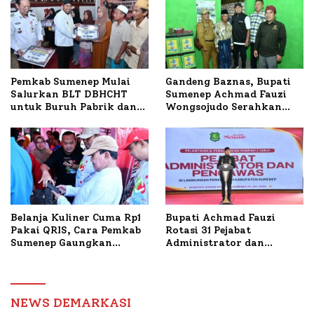
Budidaya Lele dan Ayam
Petelur di Desa Bataal
Timur
Pemkab Sumenep Mulai
Gandeng Baznas, Bupati
Salurkan BLT DBHCHT
Sumenep Achmad Fauzi
untuk Buruh Pabrik dan
Wongsojudo Serahkan
Tani Tembakau
Bantuan Bedah RTLH di
Dua Kecamatan
Belanja Kuliner Cuma Rp1
Bupati Achmad Fauzi
Pakai QRIS, Cara Pemkab
Rotasi 31 Pejabat
Sumenep Gaungkan
Administrator dan
Transaksi Digital
Pengawas, Tekankan
Pelayanan dan Reformasi
Birokrasi
NEWS DEMARKASI