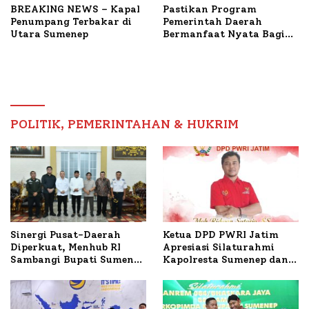
BREAKING NEWS – Kapal
Pastikan Program
Penumpang Terbakar di
Pemerintah Daerah
Utara Sumenep
Bermanfaat Nyata Bagi
Masyarakat, Bupati
Sumenep Tinjau Langsung
Budidaya Lele dan Ayam
Petelur di Desa Bataal
Timur
POLITIK, PEMERINTAHAN & HUKRIM
Ketua DPD PWRI Jatim
Sinergi Pusat-Daerah
Apresiasi Silaturahmi
Diperkuat, Menhub RI
Kapolresta Sumenep dan
Sambangi Bupati Sumenep
PWRI, Sebut Kemitraan
Bahas Penanganan KM
Ideal Polri-Pers
Mutiara Sentosa II