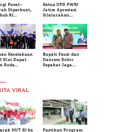
Ketua DPD PWRI
rgi Pusat-
Jatim Apresiasi
rah Diperkuat,
Silaturahmi
hub RI
Kapolresta Sumenep
bangi Bupati
dan PWRI, Sebut
enep Bahas
Kemitraan Ideal
anganan KM
Polri-Pers
ara Sentosa II
ban Kecelakaan
Bupati Fauzi dan
2 Kini Dapat
Danrem Kohir
si Roda
Sepakat Jaga
trik, Lita
Stabilitas Demi
fud Arifin
Percepat
itmen
Pembangunan
pingi
Sumenep
RITA VIRAL
gobatan Nabil
arak HUT RI ke
Pastikan Program