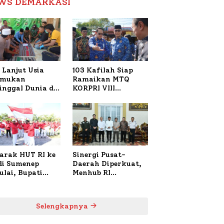
WS DEMARKASI
Reformasi Birokrasi
 Lanjut Usia
103 Kafilah Siap
emukan
Ramaikan MTQ
inggal Dunia di
KORPRI VIII
ura Sumenep,
Nasional di Sulsel,
resta Lakukan
1.024 Peserta
h TKP
Terdaftar
arak HUT RI ke
Sinergi Pusat-
 di Sumenep
Daerah Diperkuat,
ulai, Bupati
Menhub RI
zi Awali dengan
Sambangi Bupati
 untuk Korban
Sumenep Bahas
al Terbakar
Penanganan KM
Selengkapnya
Mutiara Sentosa II