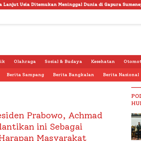
 Meninggal Dunia di Gapura Sumenep, Polresta Lakukan Olah
tik
Olahraga
Sosial & Budaya
Kesehatan
Otomot
Berita Sampang
Berita Bangkalan
Berita Nasional
PO
HU
residen Prabowo, Achmad
antikan ini Sebagai
Harapan Masyarakat