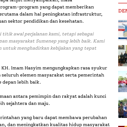
program-program yang dapat memberikan
DE
rutama dalam hal peningkatan infrastruktur,
an sektor pendidikan dan kesehatan.
 titik awal perjalanan kami, tetapi sebagai
an masyarakat Sumenep yang lebih baik. Kami
 untuk menghadirkan kebijakan yang tepat
ep KH. Imam Hasyim mengungkapkan rasa syukur
n seluruh elemen masyarakat serta pemerintah
depan lebih baik.
amaan antara pemimpin dan rakyat adalah kunci
h sejahtera dan maju.
merintahan yang baru dapat membawa perubahan
n, dan meningkatkan kualitas hidup masyarakat