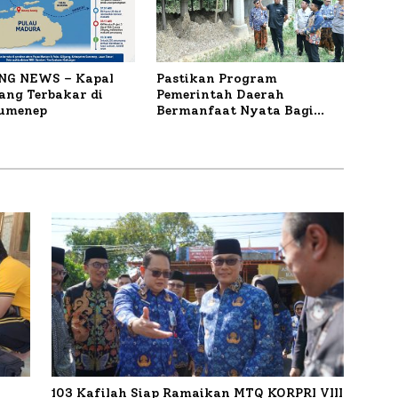
NG NEWS – Kapal
Pastikan Program
ng Terbakar di
Pemerintah Daerah
Sumenep
Bermanfaat Nyata Bagi
Masyarakat, Bupati
Sumenep Tinjau Langsung
Budidaya Lele dan Ayam
Petelur di Desa Bataal Timur
103 Kafilah Siap Ramaikan MTQ KORPRI VIII