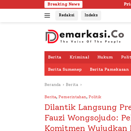
Langsung
Breaking News
Pria Lanjut Usia Ditemukan
ke
Redaksi
Indeks
konten
Berita
Kriminal
Hukum
Poli
Berita Sumenep
Berita Pamekasan
Beranda
Berita
Berita
,
Pemerintahan
,
Politik
Dilantik Langsung P
Fauzi Wongsojudo: Pel
Komitmen Wujudkan 