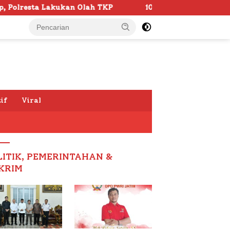
 TKP
103 Kafilah Siap Ramaikan MTQ KORPRI VIII Nasi
if
Viral
LITIK, PEMERINTAHAN &
KRIM