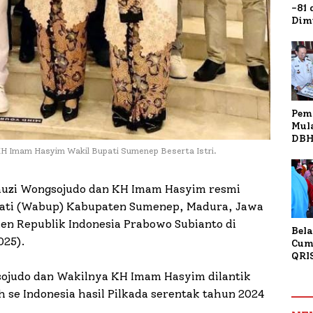
-81
Dim
Fau
Doa
Kap
Pem
Mul
DBH
Bur
H Imam Hasyim Wakil Bupati Sumenep Beserta Istri.
Tan
uzi Wongsojudo dan KH Imam Hasyim resmi
upati (Wabup) Kabupaten Sumenep, Madura, Jawa
den Republik Indonesia Prabowo Subianto di
Bela
025).
Cum
QRI
Sum
ojudo dan Wakilnya KH Imam Hasyim dilantik
Tran
 se Indonesia hasil Pilkada serentak tahun 2024
.