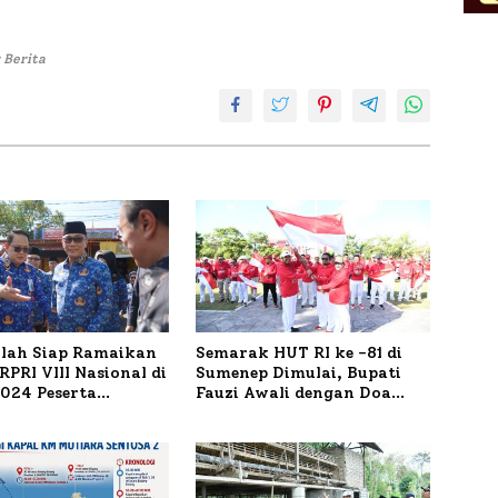
 Berita
ilah Siap Ramaikan
Semarak HUT RI ke -81 di
PRI VIII Nasional di
Sumenep Dimulai, Bupati
1.024 Peserta
Fauzi Awali dengan Doa
ar
untuk Korban Kapal
Terbakar