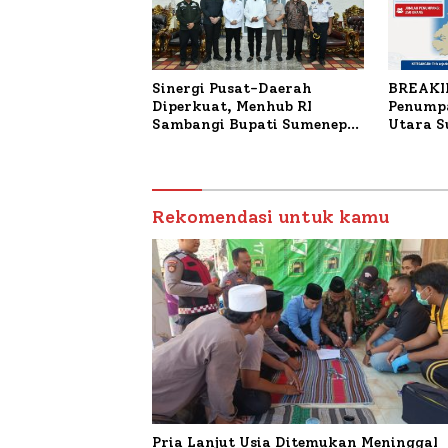
Sinergi Pusat-Daerah
BREAKI
Diperkuat, Menhub RI
Penumpa
Sambangi Bupati Sumenep
Utara 
Bahas Penanganan KM
Mutiara Sentosa II
Rekomendasi untuk kamu
Pria Lanjut Usia Ditemukan Meninggal