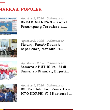
MARKASI POPULER
Agustus 2, 2026
0 Komentar
BREAKING NEWS – Kapal
Penumpang Terbakar di
Utara Sumenep
Agustus 2, 2026
0 Komentar
Sinergi Pusat-Daerah
Diperkuat, Menhub RI
Sambangi Bupati Sumenep
Bahas Penanganan KM
Mutiara Sentosa II
Agustus 3, 2026
0 Komentar
Semarak HUT RI ke -81 di
Sumenep Dimulai, Bupati
Fauzi Awali dengan Doa
untuk Korban Kapal
Terbakar
Agustus 5, 2026
0 Komentar
103 Kafilah Siap Ramaikan
MTQ KORPRI VIII Nasional di
Sulsel, 1.024 Peserta
Terdaftar