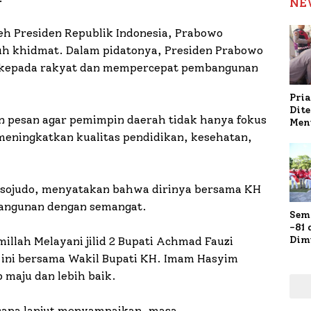
NE
leh Presiden Republik Indonesia, Prabowo
uh khidmat. Dalam pidatonya, Presiden Prabowo
 kepada rakyat dan mempercepat pembangunan
Pria
Dit
 pesan agar pemimpin daerah tidak hanya fokus
Men
Gap
 meningkatkan kualitas pendidikan, kesehatan,
Pol
Ola
sojudo, menyatakan bahwa dirinya bersama KH
angunan dengan semangat.
Sem
-81
Dim
llah Melayani jilid 2 Bupati Achmad Fauzi
Fau
 ini bersama Wakil Bupati KH. Imam Hasyim
Doa
maju dan lebih baik.
Kap
isapa lanjut menyampaikan, masa