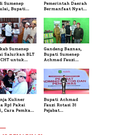
 di Sumenep
Pemerintah Daerah
ulai, Bupati
Bermanfaat Nyata
zi Awali dengan
Bagi Masyarakat,
 untuk Korban
Bupati Sumenep
al Terbakar
Tinjau Langsung
Budidaya Lele dan
Ayam Petelur di
Desa Bataal Timur
kab Sumenep
Gandeng Baznas,
ai Salurkan BLT
Bupati Sumenep
CHT untuk
Achmad Fauzi
uh Pabrik dan
Wongsojudo
i Tembakau
Serahkan Bantuan
Bedah RTLH di Dua
Kecamatan
nja Kuliner
Bupati Achmad
a Rp1 Pakai
Fauzi Rotasi 31
S, Cara Pemkab
Pejabat
enep Gaungkan
Administrator dan
saksi Digital
Pengawas,
Tekankan
Pelayanan dan