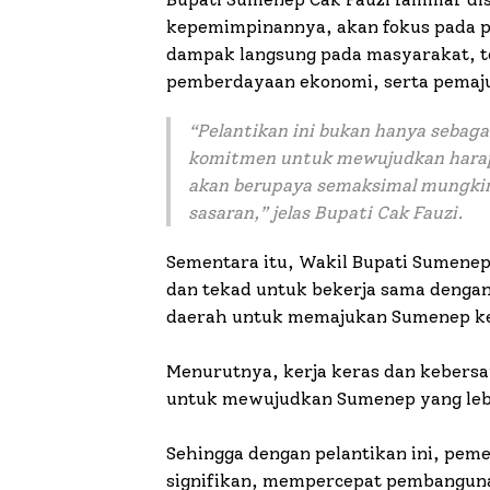
kepemimpinannya, akan fokus pada 
dampak langsung pada masyarakat, te
pemberdayaan ekonomi, serta pemaju
“Pelantikan ini bukan hanya sebagai
komitmen untuk mewujudkan harap
akan berupaya semaksimal mungkin
sasaran,” jelas Bupati Cak Fauzi.
Sementara itu, Wakil Bupati Sumen
dan tekad untuk bekerja sama denga
daerah untuk memajukan Sumenep ke 
Menurutnya, kerja keras dan kebers
untuk mewujudkan Sumenep yang lebi
Sehingga dengan pelantikan ini, pe
signifikan, mempercepat pembanguna