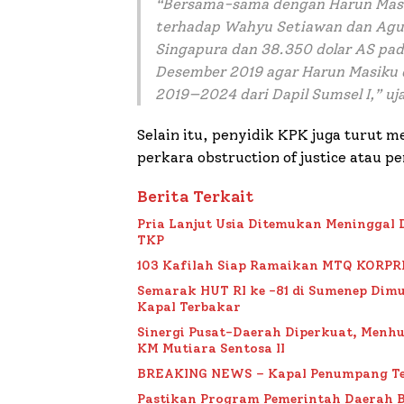
“Bersama-sama dengan Harun Masik
terhadap Wahyu Setiawan dan Agust
Singapura dan 38.350 dolar AS pa
Desember 2019 agar Harun Masiku 
2019—2024 dari Dapil Sumsel I,” uj
Selain itu, penyidik KPK juga turut 
perkara obstruction of justice atau p
Berita Terkait
Pria Lanjut Usia Ditemukan Meninggal 
TKP
103 Kafilah Siap Ramaikan MTQ KORPRI VI
Semarak HUT RI ke -81 di Sumenep Dimu
Kapal Terbakar
Sinergi Pusat-Daerah Diperkuat, Menh
KM Mutiara Sentosa II
BREAKING NEWS – Kapal Penumpang Te
Pastikan Program Pemerintah Daerah 