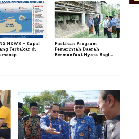
NG NEWS – Kapal
Pastikan Program
ng Terbakar di
Pemerintah Daerah
Sumenep
Bermanfaat Nyata Bagi
Masyarakat, Bupati
Sumenep Tinjau Langsung
Budidaya Lele dan Ayam
Petelur di Desa Bataal Timur