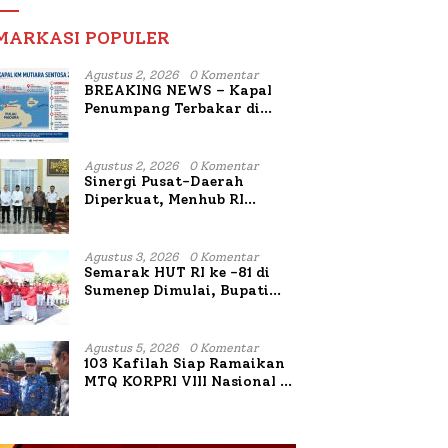
MARKASI POPULER
Agustus 2, 2026
0 Komentar
BREAKING NEWS – Kapal
Penumpang Terbakar di
Utara Sumenep
Agustus 2, 2026
0 Komentar
Sinergi Pusat-Daerah
Diperkuat, Menhub RI
Sambangi Bupati Sumenep
Bahas Penanganan KM
Mutiara Sentosa II
Agustus 3, 2026
0 Komentar
Semarak HUT RI ke -81 di
Sumenep Dimulai, Bupati
Fauzi Awali dengan Doa
untuk Korban Kapal
Terbakar
Agustus 5, 2026
0 Komentar
103 Kafilah Siap Ramaikan
MTQ KORPRI VIII Nasional di
Sulsel, 1.024 Peserta
Terdaftar