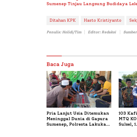
Sumenep Tinjau Langsung Budidaya Lele
Ditahan KPK
Hasto Kristiyanto
Sek
Penulis: Holidi/Tim
Editor: Redaksi
Sumber
Baca Juga
Pria Lanjut Usia Ditemukan
103 Kaf
Meninggal Dunia di Gapura
MTQ KOR
Sumenep, Polresta Lakukan
Sulsel, 
Olah TKP
Terdaft