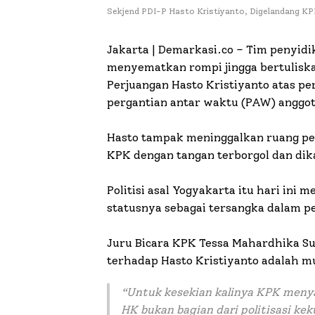
Sekjend PDI-P Hasto Kristiyanto, Digelandang KP
Jakarta | Demarkasi.co –
Tim penyidi
menyematkan rompi jingga bertuliska
Perjuangan Hasto Kristiyanto atas p
pergantian antar waktu (PAW) anggot
Hasto tampak meninggalkan ruang pe
KPK dengan tangan terborgol dan dik
Politisi asal Yogyakarta itu hari ini
statusnya sebagai tersangka dalam pe
Juru Bicara KPK Tessa Mahardhika S
terhadap Hasto Kristiyanto adalah m
“Untuk kesekian kalinya KPK men
HK bukan bagian dari politisasi kek