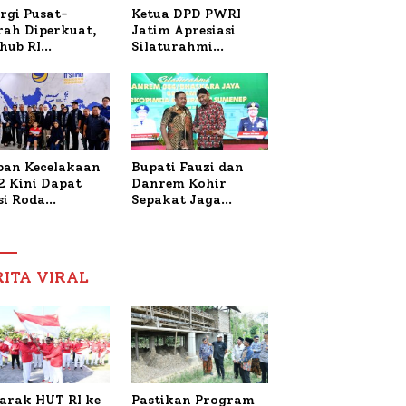
Ketua DPD PWRI
rgi Pusat-
Jatim Apresiasi
rah Diperkuat,
Silaturahmi
hub RI
Kapolresta Sumenep
bangi Bupati
dan PWRI, Sebut
enep Bahas
Kemitraan Ideal
anganan KM
Polri-Pers
ara Sentosa II
ban Kecelakaan
Bupati Fauzi dan
2 Kini Dapat
Danrem Kohir
si Roda
Sepakat Jaga
trik, Lita
Stabilitas Demi
fud Arifin
Percepat
itmen
Pembangunan
pingi
Sumenep
RITA VIRAL
gobatan Nabil
arak HUT RI ke
Pastikan Program