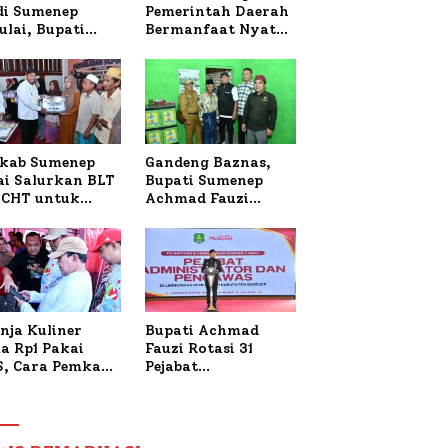
 di Sumenep
Pemerintah Daerah
ulai, Bupati
Bermanfaat Nyata
zi Awali dengan
Bagi Masyarakat,
 untuk Korban
Bupati Sumenep
al Terbakar
Tinjau Langsung
Budidaya Lele dan
Ayam Petelur di
Desa Bataal Timur
kab Sumenep
Gandeng Baznas,
ai Salurkan BLT
Bupati Sumenep
CHT untuk
Achmad Fauzi
uh Pabrik dan
Wongsojudo
i Tembakau
Serahkan Bantuan
Bedah RTLH di Dua
Kecamatan
nja Kuliner
Bupati Achmad
a Rp1 Pakai
Fauzi Rotasi 31
S, Cara Pemkab
Pejabat
enep Gaungkan
Administrator dan
saksi Digital
Pengawas,
Tekankan
Pelayanan dan