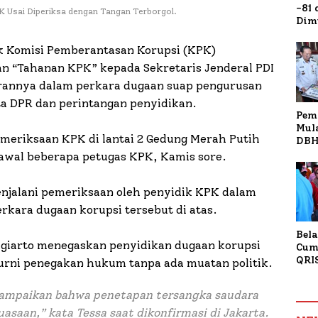
-81
K Usai Diperiksa dengan Tangan Terborgol.
Dim
Fau
Doa
k Komisi Pemberantasan Korupsi (KPK)
Kap
n “Tahanan KPK” kepada Sekretaris Jenderal PDI
erannya dalam perkara dugaan suap pengurusan
a DPR dan perintangan penyidikan.
Pem
Mul
meriksaan KPK di lantai 2 Gedung Merah Putih
DBH
Bur
awal beberapa petugas KPK, Kamis sore.
Tan
 menjalani pemeriksaan oleh penyidik KPK dalam
rkara dugaan korupsi tersebut di atas.
Bela
ugiarto menegaskan penyidikan dugaan korupsi
Cum
QRI
urni penegakan hukum tanpa ada muatan politik.
Sum
Tran
yampaikan bahwa penetapan tersangka saudara
uasaan,” kata Tessa saat dikonfirmasi di Jakarta.