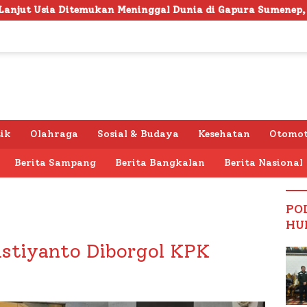
kan Meninggal Dunia di Gapura Sumenep, Polresta Lakukan 
tik
Olahraga
Sosial & Budaya
Kesehatan
Otomot
Berita Sampang
Berita Bangkalan
Berita Nasional
PO
HU
istiyanto Diborgol KPK