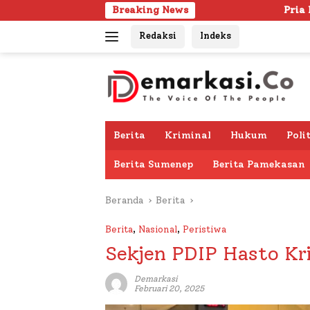
Langsung
Breaking News
Pria Lanjut Usia Ditemu
ke
Redaksi
Indeks
konten
Berita
Kriminal
Hukum
Poli
Berita Sumenep
Berita Pamekasan
Beranda
Berita
Berita
,
Nasional
,
Peristiwa
Sekjen PDIP Hasto Kr
Demarkasi
Februari 20, 2025