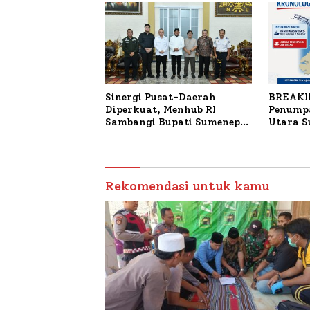
Sinergi Pusat-Daerah
BREAKI
Diperkuat, Menhub RI
Penumpa
Sambangi Bupati Sumenep
Utara 
Bahas Penanganan KM
Mutiara Sentosa II
Rekomendasi untuk kamu