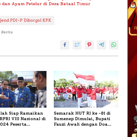
 dan Ayam Petelur di Desa Bataal Timur
jend PDI-P Diborgol KPK
 Berita
ilah Siap Ramaikan
Semarak HUT RI ke -81 di
PRI VIII Nasional di
Sumenep Dimulai, Bupati
1.024 Peserta
Fauzi Awali dengan Doa
ar
untuk Korban Kapal
Terbakar