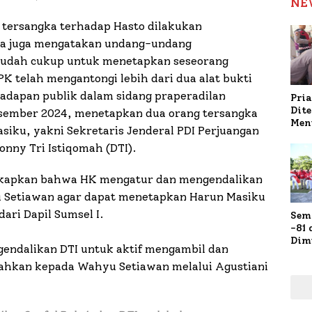
NE
 tersangka terhadap Hasto dilakukan
Dia juga mengatakan undang-undang
sudah cukup untuk menetapkan seseorang
K telah mengantongi lebih dari dua alat bukti
hadapan publik dalam sidang praperadilan
Pria
Dit
esember 2024, menetapkan dua orang tersangka
Men
siku, yakni Sekretaris Jenderal PDI Perjuangan
Gap
onny Tri Istiqomah (DTI).
Pol
Ola
gkapkan bahwa HK mengatur dan mengendalikan
 Setiawan agar dapat menetapkan Harun Masiku
dari Dapil Sumsel I.
Sem
-81
Dim
endalikan DTI untuk aktif mengambil dan
Fau
Doa
ahkan kepada Wahyu Setiawan melalui Agustiani
Kap