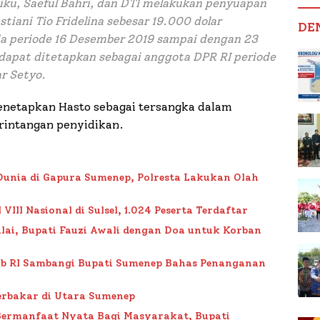
u, Saeful Bahri, dan DTI melakukan penyuapan
iani Tio Fridelina sebesar 19.000 dolar
DE
da periode 16 Desember 2019 sampai dengan 23
dapat ditetapkan sebagai anggota DPR RI periode
ar Setyo.
menetapkan Hasto sebagai tersangka dalam
erintangan penyidikan.
Dunia di Gapura Sumenep, Polresta Lakukan Olah
II Nasional di Sulsel, 1.024 Peserta Terdaftar
lai, Bupati Fauzi Awali dengan Doa untuk Korban
ub RI Sambangi Bupati Sumenep Bahas Penanganan
rbakar di Utara Sumenep
Bermanfaat Nyata Bagi Masyarakat, Bupati