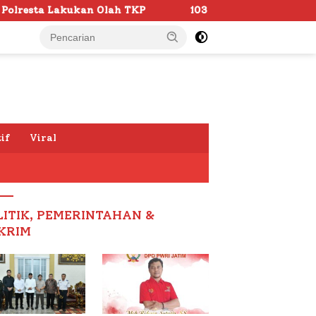
Olah TKP
103 Kafilah Siap Ramaikan MTQ KORPRI VIII 
if
Viral
LITIK, PEMERINTAHAN &
KRIM