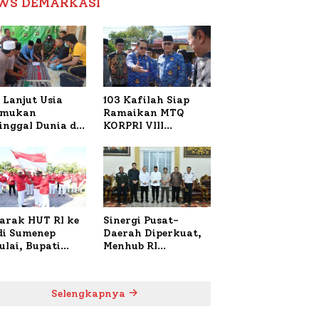
WS DEMARKASI
Reformasi Birokrasi
 Lanjut Usia
103 Kafilah Siap
emukan
Ramaikan MTQ
inggal Dunia di
KORPRI VIII
ura Sumenep,
Nasional di Sulsel,
resta Lakukan
1.024 Peserta
h TKP
Terdaftar
arak HUT RI ke
Sinergi Pusat-
 di Sumenep
Daerah Diperkuat,
ulai, Bupati
Menhub RI
zi Awali dengan
Sambangi Bupati
 untuk Korban
Sumenep Bahas
al Terbakar
Penanganan KM
Selengkapnya
Mutiara Sentosa II