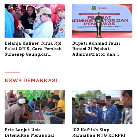
Tani Tembakau
Bantuan Bedah RTLH di
Dua Kecamatan
Belanja Kuliner Cuma Rp1
Bupati Achmad Fauzi
Pakai QRIS, Cara Pemkab
Rotasi 31 Pejabat
Sumenep Gaungkan
Administrator dan
Transaksi Digital
Pengawas, Tekankan
Pelayanan dan Reformasi
Birokrasi
NEWS DEMARKASI
Pria Lanjut Usia
103 Kafilah Siap
Ditemukan Meninggal
Ramaikan MTQ KORPRI