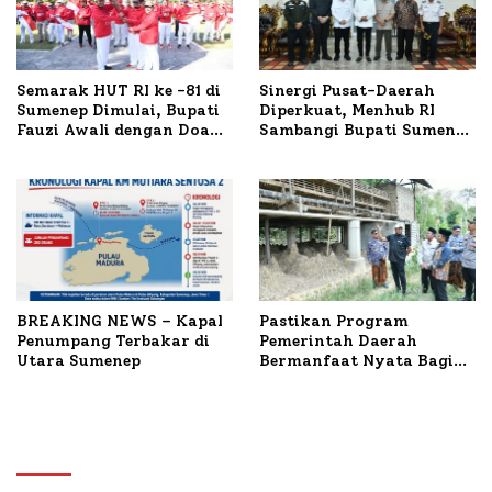
Semarak HUT RI ke -81 di
Sinergi Pusat-Daerah
Sumenep Dimulai, Bupati
Diperkuat, Menhub RI
Fauzi Awali dengan Doa
Sambangi Bupati Sumenep
untuk Korban Kapal
Bahas Penanganan KM
Terbakar
Mutiara Sentosa II
BREAKING NEWS – Kapal
Pastikan Program
Penumpang Terbakar di
Pemerintah Daerah
Utara Sumenep
Bermanfaat Nyata Bagi
Masyarakat, Bupati
Sumenep Tinjau Langsung
Budidaya Lele dan Ayam
Petelur di Desa Bataal
Timur