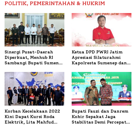
POLITIK, PEMERINTAHAN & HUKRIM
Ketua DPD PWRI Jatim
Sinergi Pusat-Daerah
Apresiasi Silaturahmi
Diperkuat, Menhub RI
Kapolresta Sumenep dan
Sambangi Bupati Sumenep
PWRI, Sebut Kemitraan
Bahas Penanganan KM
Ideal Polri-Pers
Mutiara Sentosa II
Korban Kecelakaan 2022
Bupati Fauzi dan Danrem
Kini Dapat Kursi Roda
Kohir Sepakat Jaga
Elektrik, Lita Mahfud
Stabilitas Demi Percepat
Arifin Komitmen
Pembangunan Sumenep
Dampingi Pengobatan