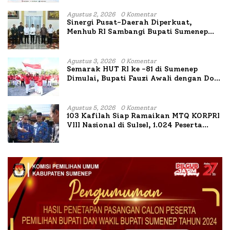
Agustus 2, 2026
0 Komentar
Sinergi Pusat-Daerah Diperkuat,
Menhub RI Sambangi Bupati Sumenep
Bahas Penanganan KM Mutiara Sentosa
II
Agustus 3, 2026
0 Komentar
Semarak HUT RI ke -81 di Sumenep
Dimulai, Bupati Fauzi Awali dengan Doa
untuk Korban Kapal Terbakar
Agustus 5, 2026
0 Komentar
103 Kafilah Siap Ramaikan MTQ KORPRI
VIII Nasional di Sulsel, 1.024 Peserta
Terdaftar