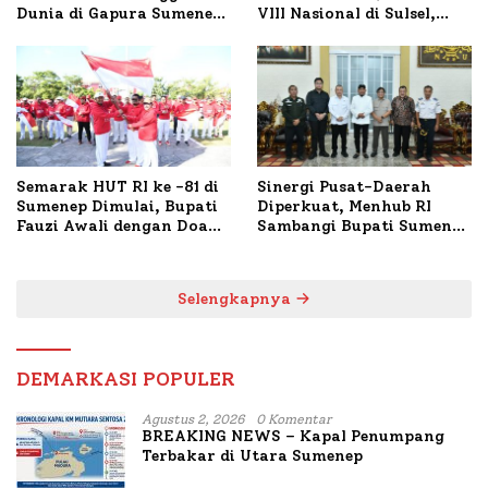
Dunia di Gapura Sumenep,
VIII Nasional di Sulsel,
Polresta Lakukan Olah
1.024 Peserta Terdaftar
TKP
Semarak HUT RI ke -81 di
Sinergi Pusat-Daerah
Sumenep Dimulai, Bupati
Diperkuat, Menhub RI
Fauzi Awali dengan Doa
Sambangi Bupati Sumenep
untuk Korban Kapal
Bahas Penanganan KM
Terbakar
Mutiara Sentosa II
Selengkapnya
DEMARKASI POPULER
Agustus 2, 2026
0 Komentar
BREAKING NEWS – Kapal Penumpang
Terbakar di Utara Sumenep