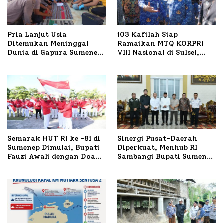
Pria Lanjut Usia
103 Kafilah Siap
Ditemukan Meninggal
Ramaikan MTQ KORPRI
Dunia di Gapura Sumenep,
VIII Nasional di Sulsel,
Polresta Lakukan Olah
1.024 Peserta Terdaftar
TKP
Semarak HUT RI ke -81 di
Sinergi Pusat-Daerah
Sumenep Dimulai, Bupati
Diperkuat, Menhub RI
Fauzi Awali dengan Doa
Sambangi Bupati Sumenep
untuk Korban Kapal
Bahas Penanganan KM
Terbakar
Mutiara Sentosa II