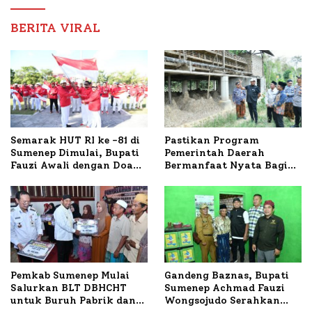
Nabil
BERITA VIRAL
Semarak HUT RI ke -81 di
Pastikan Program
Sumenep Dimulai, Bupati
Pemerintah Daerah
Fauzi Awali dengan Doa
Bermanfaat Nyata Bagi
untuk Korban Kapal
Masyarakat, Bupati
Terbakar
Sumenep Tinjau Langsung
Budidaya Lele dan Ayam
Petelur di Desa Bataal
Timur
Pemkab Sumenep Mulai
Gandeng Baznas, Bupati
Salurkan BLT DBHCHT
Sumenep Achmad Fauzi
untuk Buruh Pabrik dan
Wongsojudo Serahkan