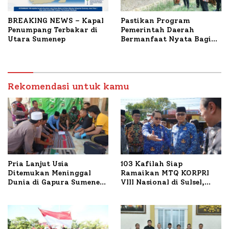
BREAKING NEWS – Kapal
Pastikan Program
Penumpang Terbakar di
Pemerintah Daerah
Utara Sumenep
Bermanfaat Nyata Bagi
Masyarakat, Bupati
Sumenep Tinjau Langsung
Budidaya Lele dan Ayam
Petelur di Desa Bataal
Rekomendasi untuk kamu
Timur
Pria Lanjut Usia
103 Kafilah Siap
Ditemukan Meninggal
Ramaikan MTQ KORPRI
Dunia di Gapura Sumenep,
VIII Nasional di Sulsel,
Polresta Lakukan Olah
1.024 Peserta Terdaftar
TKP