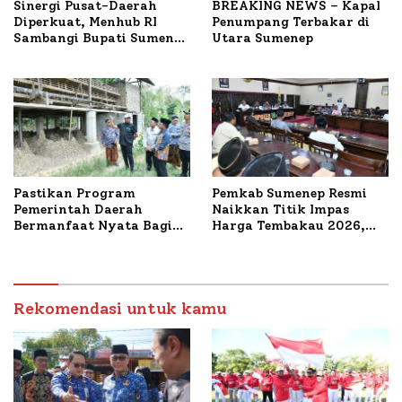
Sinergi Pusat-Daerah
BREAKING NEWS – Kapal
Diperkuat, Menhub RI
Penumpang Terbakar di
Sambangi Bupati Sumenep
Utara Sumenep
Bahas Penanganan KM
Mutiara Sentosa II
Pastikan Program
Pemkab Sumenep Resmi
Pemerintah Daerah
Naikkan Titik Impas
Bermanfaat Nyata Bagi
Harga Tembakau 2026,
Masyarakat, Bupati
Tembakau Sawah Naik
Sumenep Tinjau Langsung
Tertinggi 5,08 Persen
Budidaya Lele dan Ayam
Petelur di Desa Bataal
Timur
Rekomendasi untuk kamu