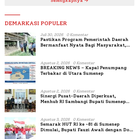
Selengkapnya
DEMARKASI POPULER
Juli 30, 2026
0 Komentar
Pastikan Program Pemerintah Daerah
Bermanfaat Nyata Bagi Masyarakat,
Bupati Sumenep Tinjau Langsung
Budidaya Lele dan Ayam Petelur di Desa
Bataal Timur
Agustus 2, 2026
0 Komentar
BREAKING NEWS – Kapal Penumpang
Terbakar di Utara Sumenep
Agustus 2, 2026
0 Komentar
Sinergi Pusat-Daerah Diperkuat,
Menhub RI Sambangi Bupati Sumenep
Bahas Penanganan KM Mutiara Sentosa
II
Agustus 3, 2026
0 Komentar
Semarak HUT RI ke -81 di Sumenep
Dimulai, Bupati Fauzi Awali dengan Doa
untuk Korban Kapal Terbakar