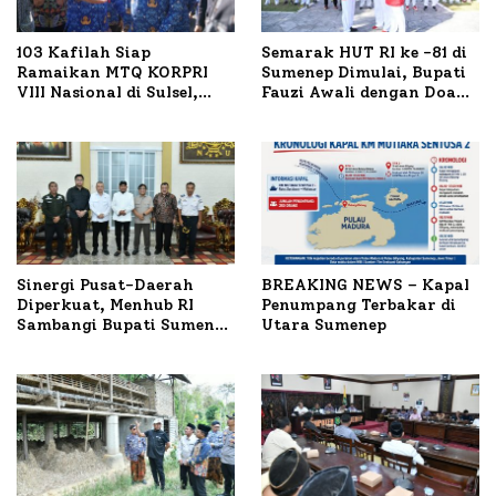
103 Kafilah Siap
Semarak HUT RI ke -81 di
Ramaikan MTQ KORPRI
Sumenep Dimulai, Bupati
VIII Nasional di Sulsel,
Fauzi Awali dengan Doa
1.024 Peserta Terdaftar
untuk Korban Kapal
Terbakar
Sinergi Pusat-Daerah
BREAKING NEWS – Kapal
Diperkuat, Menhub RI
Penumpang Terbakar di
Sambangi Bupati Sumenep
Utara Sumenep
Bahas Penanganan KM
Mutiara Sentosa II