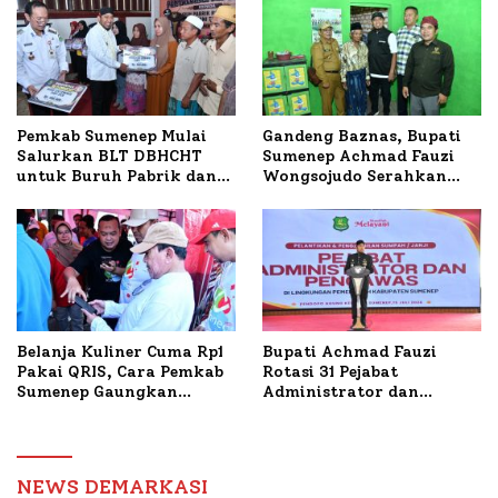
Terbakar
Sumenep Tinjau Langsung
Budidaya Lele dan Ayam
Petelur di Desa Bataal
Timur
Pemkab Sumenep Mulai
Gandeng Baznas, Bupati
Salurkan BLT DBHCHT
Sumenep Achmad Fauzi
untuk Buruh Pabrik dan
Wongsojudo Serahkan
Tani Tembakau
Bantuan Bedah RTLH di
Dua Kecamatan
Belanja Kuliner Cuma Rp1
Bupati Achmad Fauzi
Pakai QRIS, Cara Pemkab
Rotasi 31 Pejabat
Sumenep Gaungkan
Administrator dan
Transaksi Digital
Pengawas, Tekankan
Pelayanan dan Reformasi
Birokrasi
NEWS DEMARKASI