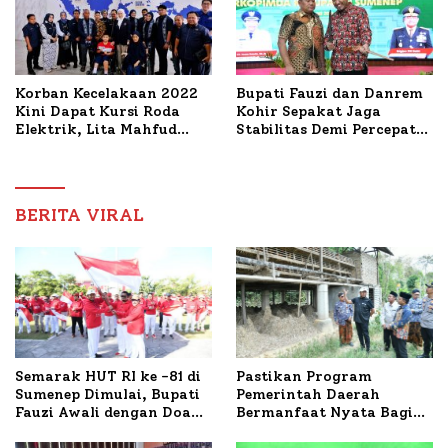
Korban Kecelakaan 2022
Bupati Fauzi dan Danrem
Kini Dapat Kursi Roda
Kohir Sepakat Jaga
Elektrik, Lita Mahfud
Stabilitas Demi Percepat
Arifin Komitmen
Pembangunan Sumenep
Dampingi Pengobatan
Nabil
BERITA VIRAL
Semarak HUT RI ke -81 di
Pastikan Program
Sumenep Dimulai, Bupati
Pemerintah Daerah
Fauzi Awali dengan Doa
Bermanfaat Nyata Bagi
untuk Korban Kapal
Masyarakat, Bupati