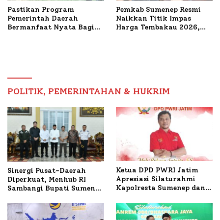
Pastikan Program
Pemkab Sumenep Resmi
Pemerintah Daerah
Naikkan Titik Impas
Bermanfaat Nyata Bagi
Harga Tembakau 2026,
Masyarakat, Bupati
Tembakau Sawah Naik
Sumenep Tinjau Langsung
Tertinggi 5,08 Persen
Budidaya Lele dan Ayam
Petelur di Desa Bataal
Timur
POLITIK, PEMERINTAHAN & HUKRIM
Ketua DPD PWRI Jatim
Sinergi Pusat-Daerah
Apresiasi Silaturahmi
Diperkuat, Menhub RI
Kapolresta Sumenep dan
Sambangi Bupati Sumenep
PWRI, Sebut Kemitraan
Bahas Penanganan KM
Ideal Polri-Pers
Mutiara Sentosa II