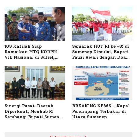
103 Kafilah Siap
Semarak HUT RI ke -81 di
Ramaikan MTQ KORPRI
Sumenep Dimulai, Bupati
VIII Nasional di Sulsel,
Fauzi Awali dengan Doa
1.024 Peserta Terdaftar
untuk Korban Kapal
Terbakar
Sinergi Pusat-Daerah
BREAKING NEWS – Kapal
Diperkuat, Menhub RI
Penumpang Terbakar di
Sambangi Bupati Sumenep
Utara Sumenep
Bahas Penanganan KM
Mutiara Sentosa II