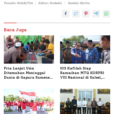
Penulis: Holidi/Tim
Editor: Redaksi
Sumber Berita
Baca Juga
Pria Lanjut Usia
103 Kafilah Siap
Ditemukan Meninggal
Ramaikan MTQ KORPRI
Dunia di Gapura Sumenep,
VIII Nasional di Sulsel,
Polresta Lakukan Olah
1.024 Peserta Terdaftar
TKP