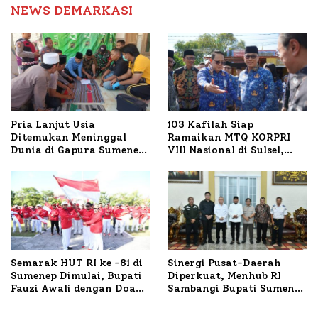
NEWS DEMARKASI
Pria Lanjut Usia
103 Kafilah Siap
Ditemukan Meninggal
Ramaikan MTQ KORPRI
Dunia di Gapura Sumenep,
VIII Nasional di Sulsel,
Polresta Lakukan Olah
1.024 Peserta Terdaftar
TKP
Semarak HUT RI ke -81 di
Sinergi Pusat-Daerah
Sumenep Dimulai, Bupati
Diperkuat, Menhub RI
Fauzi Awali dengan Doa
Sambangi Bupati Sumenep
untuk Korban Kapal
Bahas Penanganan KM
Terbakar
Mutiara Sentosa II