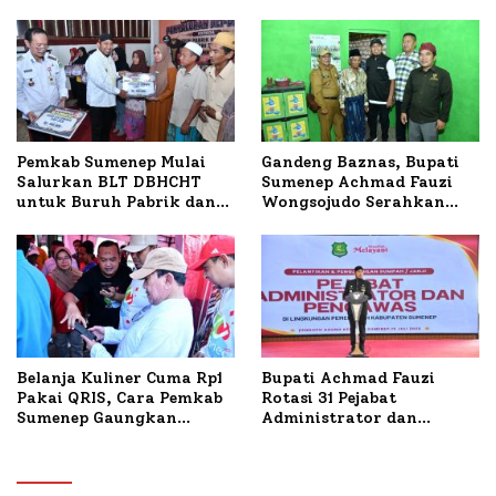
untuk Korban Kapal
Masyarakat, Bupati
Terbakar
Sumenep Tinjau Langsung
Budidaya Lele dan Ayam
Petelur di Desa Bataal
Timur
Pemkab Sumenep Mulai
Gandeng Baznas, Bupati
Salurkan BLT DBHCHT
Sumenep Achmad Fauzi
untuk Buruh Pabrik dan
Wongsojudo Serahkan
Tani Tembakau
Bantuan Bedah RTLH di
Dua Kecamatan
Belanja Kuliner Cuma Rp1
Bupati Achmad Fauzi
Pakai QRIS, Cara Pemkab
Rotasi 31 Pejabat
Sumenep Gaungkan
Administrator dan
Transaksi Digital
Pengawas, Tekankan
Pelayanan dan Reformasi
Birokrasi