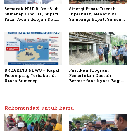
Semarak HUT RI ke -81 di
Sinergi Pusat-Daerah
Sumenep Dimulai, Bupati
Diperkuat, Menhub RI
Fauzi Awali dengan Doa
Sambangi Bupati Sumenep
untuk Korban Kapal
Bahas Penanganan KM
Terbakar
Mutiara Sentosa II
BREAKING NEWS – Kapal
Pastikan Program
Penumpang Terbakar di
Pemerintah Daerah
Utara Sumenep
Bermanfaat Nyata Bagi
Masyarakat, Bupati
Sumenep Tinjau Langsung
Budidaya Lele dan Ayam
Petelur di Desa Bataal
Rekomendasi untuk kamu
Timur