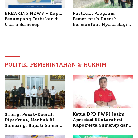
BREAKING NEWS – Kapal
Pastikan Program
Penumpang Terbakar di
Pemerintah Daerah
Utara Sumenep
Bermanfaat Nyata Bagi
Masyarakat, Bupati
Sumenep Tinjau Langsung
Budidaya Lele dan Ayam
Petelur di Desa Bataal
Timur
POLITIK, PEMERINTAHAN & HUKRIM
Ketua DPD PWRI Jatim
Sinergi Pusat-Daerah
Apresiasi Silaturahmi
Diperkuat, Menhub RI
Kapolresta Sumenep dan
Sambangi Bupati Sumenep
PWRI, Sebut Kemitraan
Bahas Penanganan KM
Ideal Polri-Pers
Mutiara Sentosa II