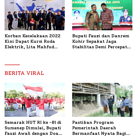
Korban Kecelakaan 2022
Bupati Fauzi dan Danrem
Kini Dapat Kursi Roda
Kohir Sepakat Jaga
Elektrik, Lita Mahfud
Stabilitas Demi Percepat
Arifin Komitmen
Pembangunan Sumenep
Dampingi Pengobatan
Nabil
BERITA VIRAL
Semarak HUT RI ke -81 di
Pastikan Program
Sumenep Dimulai, Bupati
Pemerintah Daerah
Fauzi Awali dengan Doa
Bermanfaat Nyata Bagi