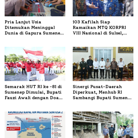
Pria Lanjut Usia
103 Kafilah Siap
Ditemukan Meninggal
Ramaikan MTQ KORPRI
Dunia di Gapura Sumenep,
VIII Nasional di Sulsel,
Polresta Lakukan Olah
1.024 Peserta Terdaftar
TKP
Semarak HUT RI ke -81 di
Sinergi Pusat-Daerah
Sumenep Dimulai, Bupati
Diperkuat, Menhub RI
Fauzi Awali dengan Doa
Sambangi Bupati Sumenep
untuk Korban Kapal
Bahas Penanganan KM
Terbakar
Mutiara Sentosa II