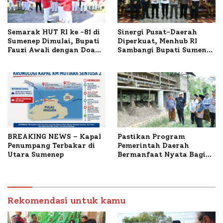
Semarak HUT RI ke -81 di
Sinergi Pusat-Daerah
Sumenep Dimulai, Bupati
Diperkuat, Menhub RI
Fauzi Awali dengan Doa
Sambangi Bupati Sumenep
untuk Korban Kapal
Bahas Penanganan KM
Terbakar
Mutiara Sentosa II
BREAKING NEWS – Kapal
Pastikan Program
Penumpang Terbakar di
Pemerintah Daerah
Utara Sumenep
Bermanfaat Nyata Bagi
Masyarakat, Bupati
Sumenep Tinjau Langsung
Budidaya Lele dan Ayam
Petelur di Desa Bataal
Rekomendasi untuk kamu
Timur