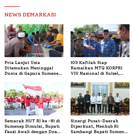
Birokrasi
NEWS DEMARKASI
Pria Lanjut Usia
103 Kafilah Siap
Ditemukan Meninggal
Ramaikan MTQ KORPRI
Dunia di Gapura Sumenep,
VIII Nasional di Sulsel,
Polresta Lakukan Olah
1.024 Peserta Terdaftar
TKP
Semarak HUT RI ke -81 di
Sinergi Pusat-Daerah
Sumenep Dimulai, Bupati
Diperkuat, Menhub RI
Fauzi Awali dengan Doa
Sambangi Bupati Sumenep