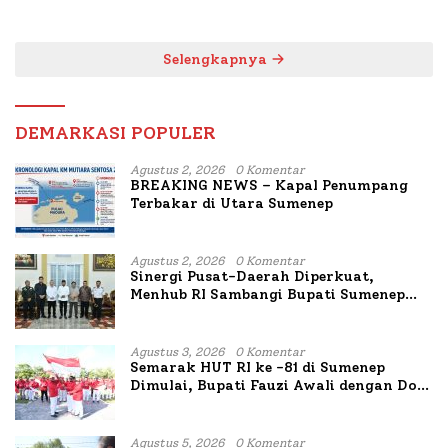
untuk Korban Kapal
Bahas Penanganan KM
Terbakar
Mutiara Sentosa II
Selengkapnya
DEMARKASI POPULER
Agustus 2, 2026
0 Komentar
BREAKING NEWS – Kapal Penumpang
Terbakar di Utara Sumenep
Agustus 2, 2026
0 Komentar
Sinergi Pusat-Daerah Diperkuat,
Menhub RI Sambangi Bupati Sumenep
Bahas Penanganan KM Mutiara Sentosa
II
Agustus 3, 2026
0 Komentar
Semarak HUT RI ke -81 di Sumenep
Dimulai, Bupati Fauzi Awali dengan Doa
untuk Korban Kapal Terbakar
Agustus 5, 2026
0 Komentar