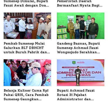
Sumenep Dimulai, Bupati
Pemerintah Daerah
Fauzi Awali dengan Doa
Bermanfaat Nyata Bagi
untuk Korban Kapal
Masyarakat, Bupati
Terbakar
Sumenep Tinjau Langsung
Budidaya Lele dan Ayam
Petelur di Desa Bataal
Timur
Pemkab Sumenep Mulai
Gandeng Baznas, Bupati
Salurkan BLT DBHCHT
Sumenep Achmad Fauzi
untuk Buruh Pabrik dan
Wongsojudo Serahkan
Tani Tembakau
Bantuan Bedah RTLH di
Dua Kecamatan
Belanja Kuliner Cuma Rp1
Bupati Achmad Fauzi
Pakai QRIS, Cara Pemkab
Rotasi 31 Pejabat
Sumenep Gaungkan
Administrator dan
Transaksi Digital
Pengawas, Tekankan
Pelayanan dan Reformasi