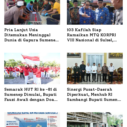
Pria Lanjut Usia
103 Kafilah Siap
Ditemukan Meninggal
Ramaikan MTQ KORPRI
Dunia di Gapura Sumenep,
VIII Nasional di Sulsel,
Polresta Lakukan Olah
1.024 Peserta Terdaftar
TKP
Semarak HUT RI ke -81 di
Sinergi Pusat-Daerah
Sumenep Dimulai, Bupati
Diperkuat, Menhub RI
Fauzi Awali dengan Doa
Sambangi Bupati Sumenep
untuk Korban Kapal
Bahas Penanganan KM
Terbakar
Mutiara Sentosa II