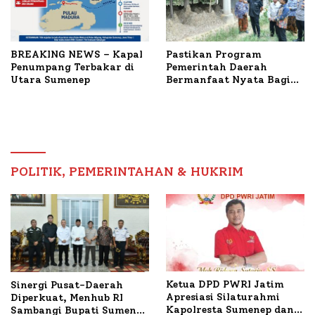
BREAKING NEWS – Kapal
Pastikan Program
Penumpang Terbakar di
Pemerintah Daerah
Utara Sumenep
Bermanfaat Nyata Bagi
Masyarakat, Bupati
Sumenep Tinjau Langsung
Budidaya Lele dan Ayam
Petelur di Desa Bataal
Timur
POLITIK, PEMERINTAHAN & HUKRIM
Ketua DPD PWRI Jatim
Sinergi Pusat-Daerah
Apresiasi Silaturahmi
Diperkuat, Menhub RI
Kapolresta Sumenep dan
Sambangi Bupati Sumenep