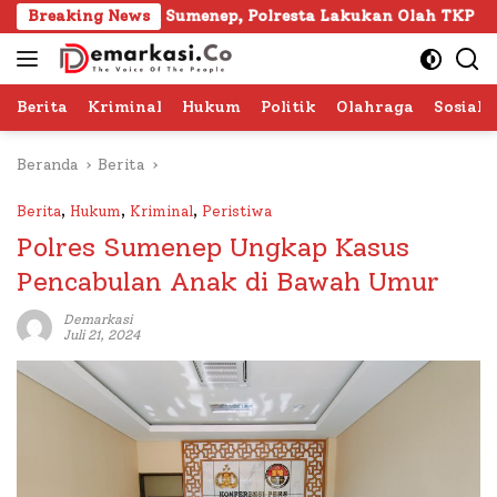
Langsung
i Gapura Sumenep, Polresta Lakukan Olah TKP
Breaking News
103 Ka
ke
konten
Berita
Kriminal
Hukum
Politik
Olahraga
Sosial 
Beranda
Berita
Berita
,
Hukum
,
Kriminal
,
Peristiwa
Polres Sumenep Ungkap Kasus
Pencabulan Anak di Bawah Umur
Demarkasi
Juli 21, 2024