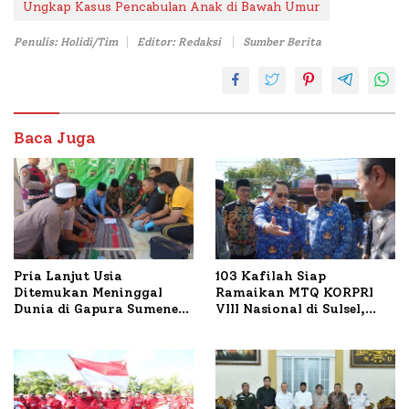
Ungkap Kasus Pencabulan Anak di Bawah Umur
Penulis: Holidi/Tim
Editor: Redaksi
Sumber Berita
Baca Juga
Pria Lanjut Usia
103 Kafilah Siap
Ditemukan Meninggal
Ramaikan MTQ KORPRI
Dunia di Gapura Sumenep,
VIII Nasional di Sulsel,
Polresta Lakukan Olah
1.024 Peserta Terdaftar
TKP