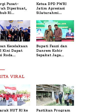
Ketua DPD PWRI
rgi Pusat-
Jatim Apresiasi
rah Diperkuat,
Silaturahmi
hub RI
Kapolresta Sumenep
bangi Bupati
dan PWRI, Sebut
enep Bahas
Kemitraan Ideal
anganan KM
Polri-Pers
ara Sentosa II
ban Kecelakaan
Bupati Fauzi dan
2 Kini Dapat
Danrem Kohir
si Roda
Sepakat Jaga
trik, Lita
Stabilitas Demi
fud Arifin
Percepat
itmen
Pembangunan
pingi
Sumenep
RITA VIRAL
gobatan Nabil
arak HUT RI ke
Pastikan Program