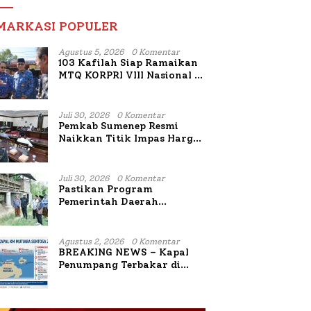
MARKASI POPULER
Agustus 5, 2026
0 Komentar
103 Kafilah Siap Ramaikan
MTQ KORPRI VIII Nasional di
Sulsel, 1.024 Peserta
Terdaftar
Juli 30, 2026
0 Komentar
Pemkab Sumenep Resmi
Naikkan Titik Impas Harga
Tembakau 2026, Tembakau
Sawah Naik Tertinggi 5,08
Persen
Juli 30, 2026
0 Komentar
Pastikan Program
Pemerintah Daerah
Bermanfaat Nyata Bagi
Masyarakat, Bupati
Sumenep Tinjau Langsung
Agustus 2, 2026
0 Komentar
Budidaya Lele dan Ayam
BREAKING NEWS – Kapal
Petelur di Desa Bataal Timur
Penumpang Terbakar di
Utara Sumenep