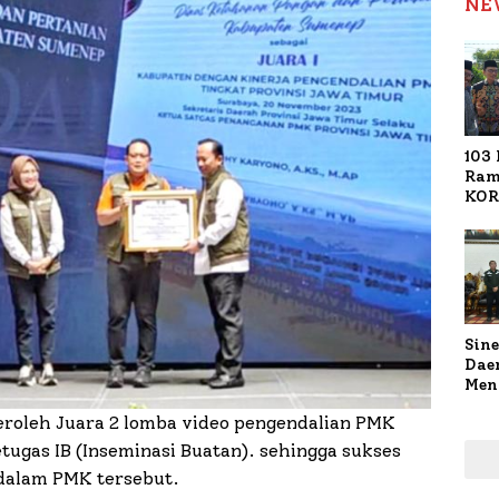
NE
103 
Ram
KOR
Nasi
1.02
Ter
Sine
Dae
Men
Sam
roleh Juara 2 lomba video pengendalian PMK
Sum
Pen
etugas IB (Inseminasi Buatan). sehingga sukses
Muti
 dalam PMK tersebut.