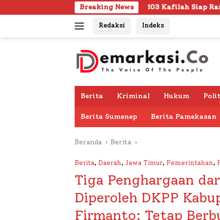
Langsung
103 Kafilah Siap Ramaikan MTQ KORPRI VIII Nasional di
Breaking News
ke
Redaksi
Indeks
konten
Berita
Kriminal
Hukum
Poli
Berita Sumenep
Berita Pamekasan
Beranda
Berita
Berita
,
Daerah
,
Jawa Timur
,
Pemerintahan
,
Tiga Penghargaan dar
Diperoleh DKPP Kabu
Firmanto: Tetap Berb