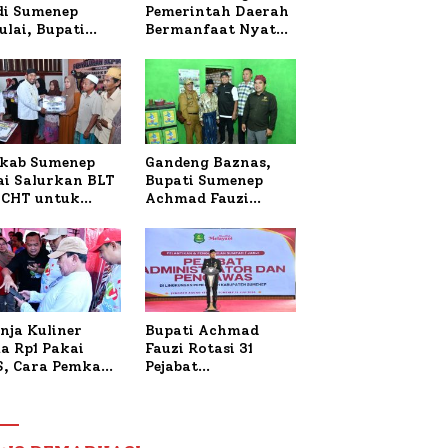
 di Sumenep
Pemerintah Daerah
ulai, Bupati
Bermanfaat Nyata
zi Awali dengan
Bagi Masyarakat,
 untuk Korban
Bupati Sumenep
al Terbakar
Tinjau Langsung
Budidaya Lele dan
Ayam Petelur di
Desa Bataal Timur
kab Sumenep
Gandeng Baznas,
ai Salurkan BLT
Bupati Sumenep
CHT untuk
Achmad Fauzi
uh Pabrik dan
Wongsojudo
i Tembakau
Serahkan Bantuan
Bedah RTLH di Dua
Kecamatan
nja Kuliner
Bupati Achmad
a Rp1 Pakai
Fauzi Rotasi 31
S, Cara Pemkab
Pejabat
enep Gaungkan
Administrator dan
saksi Digital
Pengawas,
Tekankan
Pelayanan dan