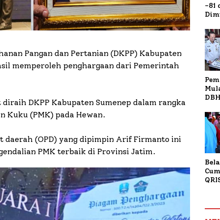
-81
Dim
Fau
Doa
Kap
hanan Pangan dan Pertanian (DKPP) Kabupaten
sil memperoleh penghargaan dari Pemerintah
Pem
Mul
DBH
ut diraih DKPP Kabupaten Sumenep dalam rangka
Bur
dan Kuku (PMK) pada Hewan.
Tan
 daerah (OPD) yang dipimpin Arif Firmanto ini
gendalian PMK terbaik di Provinsi Jatim.
Bela
Cum
QRI
Sum
Tran