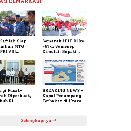
WS DEMARKASI
Reformasi Birokrasi
Kafilah Siap
Semarak HUT RI ke
aikan MTQ
-81 di Sumenep
PRI VIII
Dimulai, Bupati
onal di Sulsel,
Fauzi Awali dengan
4 Peserta
Doa untuk Korban
daftar
Kapal Terbakar
rgi Pusat-
BREAKING NEWS –
rah Diperkuat,
Kapal Penumpang
hub RI
Terbakar di Utara
bangi Bupati
Sumenep
enep Bahas
anganan KM
Selengkapnya
ara Sentosa II