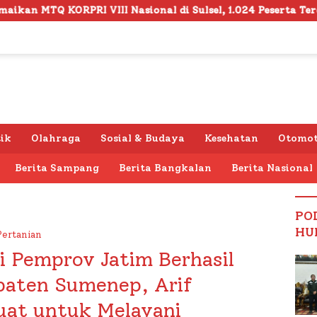
 Sulsel, 1.024 Peserta Terdaftar
Semarak HUT RI ke 
tik
Olahraga
Sosial & Budaya
Kesehatan
Otomot
Berita Sampang
Berita Bangkalan
Berita Nasional
PO
HU
Pertanian
i Pemprov Jatim Berhasil
paten Sumenep, Arif
uat untuk Melayani