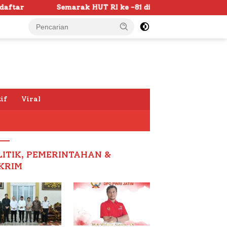
-81 di Sumenep Dimulai, Bupati Fauzi Awali dengan Doa unt
if
Viral
LITIK, PEMERINTAHAN &
KRIM