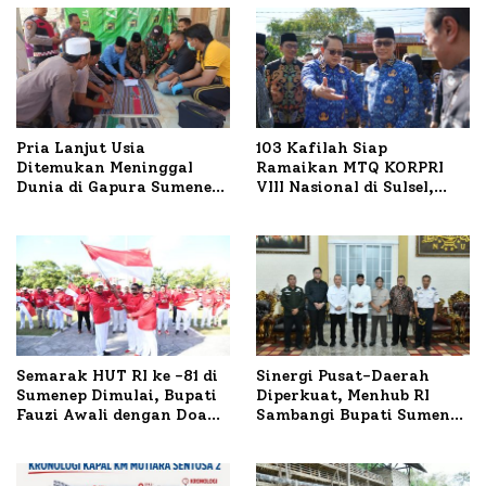
Pria Lanjut Usia
103 Kafilah Siap
Ditemukan Meninggal
Ramaikan MTQ KORPRI
Dunia di Gapura Sumenep,
VIII Nasional di Sulsel,
Polresta Lakukan Olah
1.024 Peserta Terdaftar
TKP
Semarak HUT RI ke -81 di
Sinergi Pusat-Daerah
Sumenep Dimulai, Bupati
Diperkuat, Menhub RI
Fauzi Awali dengan Doa
Sambangi Bupati Sumenep
untuk Korban Kapal
Bahas Penanganan KM
Terbakar
Mutiara Sentosa II