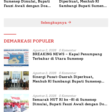
Sumenep Dimulai, Bupati
Diperkuat, Menhub RI
Fauzi Awali dengan Doa
Sambangi Bupati Sumenep
untuk Korban Kapal
Bahas Penanganan KM
Terbakar
Mutiara Sentosa II
Selengkapnya
DEMARKASI POPULER
Agustus 2, 2026
0 Komentar
BREAKING NEWS – Kapal Penumpang
Terbakar di Utara Sumenep
Agustus 2, 2026
0 Komentar
Sinergi Pusat-Daerah Diperkuat,
Menhub RI Sambangi Bupati Sumenep
Bahas Penanganan KM Mutiara Sentosa
II
Agustus 3, 2026
0 Komentar
Semarak HUT RI ke -81 di Sumenep
Dimulai, Bupati Fauzi Awali dengan Doa
untuk Korban Kapal Terbakar