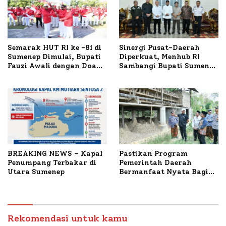
Semarak HUT RI ke -81 di
Sinergi Pusat-Daerah
Sumenep Dimulai, Bupati
Diperkuat, Menhub RI
Fauzi Awali dengan Doa
Sambangi Bupati Sumenep
untuk Korban Kapal
Bahas Penanganan KM
Terbakar
Mutiara Sentosa II
BREAKING NEWS – Kapal
Pastikan Program
Penumpang Terbakar di
Pemerintah Daerah
Utara Sumenep
Bermanfaat Nyata Bagi
Masyarakat, Bupati
Sumenep Tinjau Langsung
Budidaya Lele dan Ayam
Petelur di Desa Bataal
Rekomendasi untuk kamu
Timur