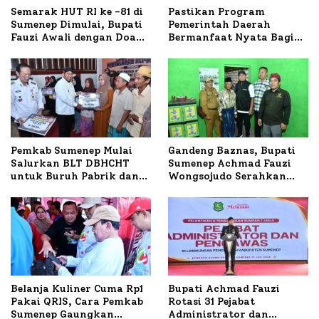
Semarak HUT RI ke -81 di
Pastikan Program
Sumenep Dimulai, Bupati
Pemerintah Daerah
Fauzi Awali dengan Doa
Bermanfaat Nyata Bagi
untuk Korban Kapal
Masyarakat, Bupati
Terbakar
Sumenep Tinjau Langsung
Budidaya Lele dan Ayam
Petelur di Desa Bataal
Timur
Pemkab Sumenep Mulai
Gandeng Baznas, Bupati
Salurkan BLT DBHCHT
Sumenep Achmad Fauzi
untuk Buruh Pabrik dan
Wongsojudo Serahkan
Tani Tembakau
Bantuan Bedah RTLH di
Dua Kecamatan
Belanja Kuliner Cuma Rp1
Bupati Achmad Fauzi
Pakai QRIS, Cara Pemkab
Rotasi 31 Pejabat
Sumenep Gaungkan
Administrator dan