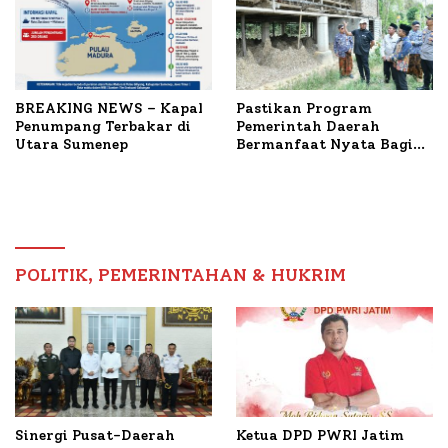
BREAKING NEWS – Kapal
Pastikan Program
Penumpang Terbakar di
Pemerintah Daerah
Utara Sumenep
Bermanfaat Nyata Bagi
Masyarakat, Bupati
Sumenep Tinjau Langsung
Budidaya Lele dan Ayam
Petelur di Desa Bataal
Timur
POLITIK, PEMERINTAHAN & HUKRIM
Ketua DPD PWRI Jatim
Sinergi Pusat-Daerah