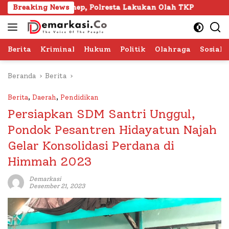
Langsung
enep, Polresta Lakukan Olah TKP
Breaking News
103 Kafilah Siap Ra
ke
konten
Berita
Kriminal
Hukum
Politik
Olahraga
Sosial 
Beranda
Berita
Berita
,
Daerah
,
Pendidikan
Persiapkan SDM Santri Unggul,
Pondok Pesantren Hidayatun Najah
Gelar Konsolidasi Perdana di
Himmah 2023
Demarkasi
Desember 21, 2023