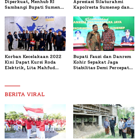
Apresiasi Silaturahmi
Diperkuat, Menhub RI
Kapolresta Sumenep dan
Sambangi Bupati Sumenep
PWRI, Sebut Kemitraan
Bahas Penanganan KM
Ideal Polri-Pers
Mutiara Sentosa II
Korban Kecelakaan 2022
Bupati Fauzi dan Danrem
Kini Dapat Kursi Roda
Kohir Sepakat Jaga
Elektrik, Lita Mahfud
Stabilitas Demi Percepat
Arifin Komitmen
Pembangunan Sumenep
Dampingi Pengobatan
Nabil
BERITA VIRAL