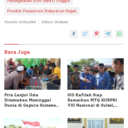
Peningkatan SDM Santri Unggul
Pondok Pesantren Hidayatun Najah
Penulis: Erfan/Hol
Editor: Redaksi
Baca Juga
Pria Lanjut Usia
103 Kafilah Siap
Ditemukan Meninggal
Ramaikan MTQ KORPRI
Dunia di Gapura Sumenep,
VIII Nasional di Sulsel,
Polresta Lakukan Olah
1.024 Peserta Terdaftar
TKP