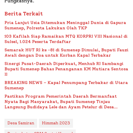
Pungkasnya.
Berita Terkait
Pria Lanjut Usia Ditemukan Meninggal Dunia di Gapura
Sumenep, Polresta Lakukan Olah TKP
103 Kafilah Siap Ramaikan MTQ KORPRI VIII Nasional di
Sulsel, 1.024 Peserta Terdaftar
Semarak HUT RI ke -81 di Sumenep Dimulai, Bupati Fauzi
Awali dengan Doa untuk Korban Kapal Terbakar
Sinergi Pusat-Daerah Diperkuat, Menhub RI Sambangi
Bupati Sumenep Bahas Penanganan KM Mutiara Sentosa
II
BREAKING NEWS – Kapal Penumpang Terbakar di Utara
Sumenep
Pastikan Program Pemerintah Daerah Bermanfaat
Nyata Bagi Masyarakat, Bupati Sumenep Tinjau
Langsung Budidaya Lele dan Ayam Petelur di Desa
Bataal Timur
Desa Samiran
Himmah 2023