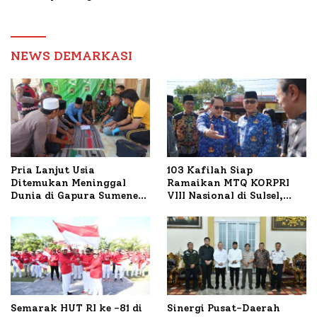
Transaksi Digital
Pengawas, Tekankan
Pelayanan dan Reformasi
Birokrasi
NEWS DEMARKASI
Pria Lanjut Usia
103 Kafilah Siap
Ditemukan Meninggal
Ramaikan MTQ KORPRI
Dunia di Gapura Sumenep,
VIII Nasional di Sulsel,
Polresta Lakukan Olah
1.024 Peserta Terdaftar
TKP
Semarak HUT RI ke -81 di
Sinergi Pusat-Daerah