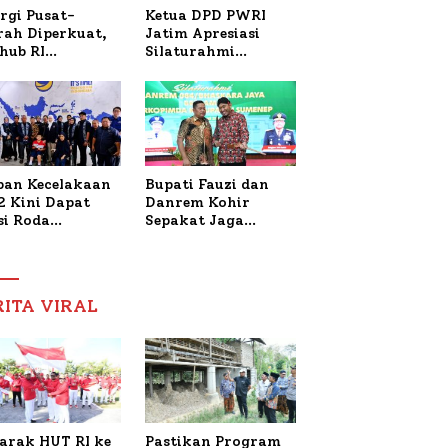
Ketua DPD PWRI
rgi Pusat-
Jatim Apresiasi
rah Diperkuat,
Silaturahmi
hub RI
Kapolresta Sumenep
bangi Bupati
dan PWRI, Sebut
enep Bahas
Kemitraan Ideal
anganan KM
Polri-Pers
ara Sentosa II
ban Kecelakaan
Bupati Fauzi dan
2 Kini Dapat
Danrem Kohir
si Roda
Sepakat Jaga
trik, Lita
Stabilitas Demi
fud Arifin
Percepat
itmen
Pembangunan
pingi
Sumenep
RITA VIRAL
gobatan Nabil
arak HUT RI ke
Pastikan Program