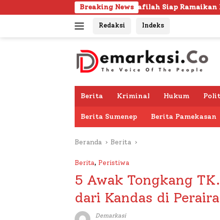
Langsung
103 Kafilah Siap Ramaikan MTQ KORPRI VIII Nasiona
Breaking News
ke
Redaksi
Indeks
konten
Berita
Kriminal
Hukum
Poli
Berita Sumenep
Berita Pamekasan
Beranda
Berita
Berita
,
Peristiwa
5 Awak Tongkang TK.
dari Kandas di Perai
Demarkasi