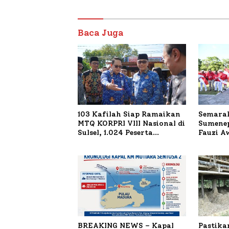
Baca Juga
103 Kafilah Siap Ramaikan
Semarak
MTQ KORPRI VIII Nasional di
Sumenep
Sulsel, 1.024 Peserta
Fauzi A
Terdaftar
untuk K
Terbaka
BREAKING NEWS – Kapal
Pastika