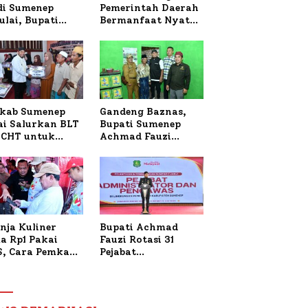
 di Sumenep
Pemerintah Daerah
ulai, Bupati
Bermanfaat Nyata
zi Awali dengan
Bagi Masyarakat,
 untuk Korban
Bupati Sumenep
al Terbakar
Tinjau Langsung
Budidaya Lele dan
Ayam Petelur di
Desa Bataal Timur
kab Sumenep
Gandeng Baznas,
ai Salurkan BLT
Bupati Sumenep
CHT untuk
Achmad Fauzi
uh Pabrik dan
Wongsojudo
i Tembakau
Serahkan Bantuan
Bedah RTLH di Dua
Kecamatan
nja Kuliner
Bupati Achmad
a Rp1 Pakai
Fauzi Rotasi 31
S, Cara Pemkab
Pejabat
enep Gaungkan
Administrator dan
saksi Digital
Pengawas,
Tekankan
Pelayanan dan