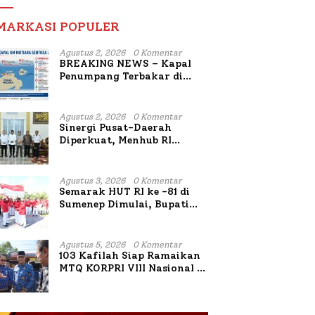
MARKASI POPULER
Agustus 2, 2026
0 Komentar
BREAKING NEWS – Kapal
Penumpang Terbakar di
Utara Sumenep
Agustus 2, 2026
0 Komentar
Sinergi Pusat-Daerah
Diperkuat, Menhub RI
Sambangi Bupati Sumenep
Bahas Penanganan KM
Mutiara Sentosa II
Agustus 3, 2026
0 Komentar
Semarak HUT RI ke -81 di
Sumenep Dimulai, Bupati
Fauzi Awali dengan Doa
untuk Korban Kapal
Terbakar
Agustus 5, 2026
0 Komentar
103 Kafilah Siap Ramaikan
MTQ KORPRI VIII Nasional di
Sulsel, 1.024 Peserta
Terdaftar