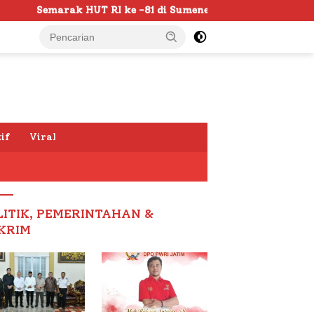
 ke -81 di Sumenep Dimulai, Bupati Fauzi Awali dengan Doa
if
Viral
LITIK, PEMERINTAHAN &
KRIM