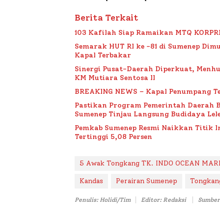
Berita Terkait
103 Kafilah Siap Ramaikan MTQ KORPRI VI
Semarak HUT RI ke -81 di Sumenep Dimu
Kapal Terbakar
Sinergi Pusat-Daerah Diperkuat, Menh
KM Mutiara Sentosa II
BREAKING NEWS – Kapal Penumpang Te
Pastikan Program Pemerintah Daerah 
Sumenep Tinjau Langsung Budidaya Lele
Pemkab Sumenep Resmi Naikkan Titik 
Tertinggi 5,08 Persen
5 Awak Tongkang TK. INDO OCEAN MARINE
Kandas
Perairan Sumenep
Tongkang
Penulis: Holidi/Tim
Editor: Redaksi
Sumber