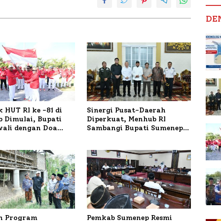
DE
 HUT RI ke -81 di
Sinergi Pusat-Daerah
 Dimulai, Bupati
Diperkuat, Menhub RI
wali dengan Doa
Sambangi Bupati Sumenep
orban Kapal
Bahas Penanganan KM
r
Mutiara Sentosa II
n Program
Pemkab Sumenep Resmi