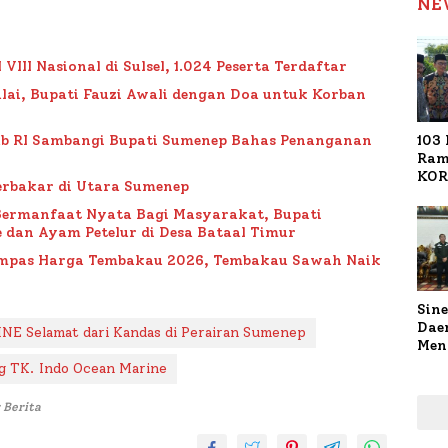
NE
II Nasional di Sulsel, 1.024 Peserta Terdaftar
lai, Bupati Fauzi Awali dengan Doa untuk Korban
103 
ub RI Sambangi Bupati Sumenep Bahas Penanganan
Ram
KOR
rbakar di Utara Sumenep
Nasi
1.02
Bermanfaat Nyata Bagi Masyarakat, Bupati
Ter
 dan Ayam Petelur di Desa Bataal Timur
Impas Harga Tembakau 2026, Tembakau Sawah Naik
Sine
Dae
 Selamat dari Kandas di Perairan Sumenep
Men
Sam
 TK. Indo Ocean Marine
Sum
Pen
 Berita
Muti