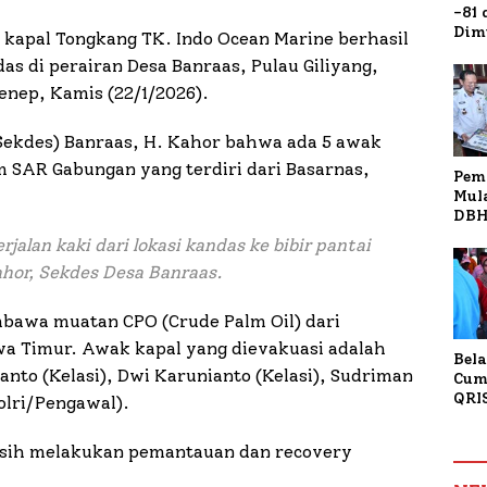
-81
Dim
kapal Tongkang TK. Indo Ocean Marine berhasil
Fau
as di perairan Desa Banraas, Pulau Giliyang,
Doa
Kap
nep, Kamis (22/1/2026).
Sekdes) Banraas, H. Kahor bahwa ada 5 awak
m SAR Gabungan yang terdiri dari Basarnas,
Pem
Mul
DBH
Bur
jalan kaki dari lokasi kandas ke bibir pantai
Tan
ahor, Sekdes Desa Banraas.
bawa muatan CPO (Crude Palm Oil) dari
awa Timur. Awak kapal yang dievakuasi adalah
Bela
nto (Kelasi), Dwi Karunianto (Kelasi), Sudriman
Cum
QRI
Polri/Pengawal).
Sum
Tran
asih melakukan pemantauan dan recovery