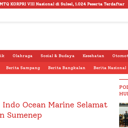
l di Sulsel, 1.024 Peserta Terdaftar
Semarak HUT RI
tik
Olahraga
Sosial & Budaya
Kesehatan
Otomot
Berita Sampang
Berita Bangkalan
Berita Nasional
PO
HU
 Indo Ocean Marine Selamat
ran Sumenep