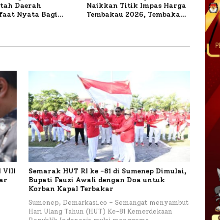
tah Daerah
Naikkan Titik Impas Harga
aat Nyata Bagi
Tembakau 2026, Tembakau
kat, Bupati
Sawah Naik Tertinggi 5,08
 Tinjau Langsung
Persen
a Lele dan Ayam
 di Desa Bataal Timur
VIII
Semarak HUT RI ke -81 di Sumenep Dimulai,
tar
Bupati Fauzi Awali dengan Doa untuk
Korban Kapal Terbakar
h
Sumenep, Demarkasi.co – Semangat menyambut
Hari Ulang Tahun (HUT) Ke-81 Kemerdekaan