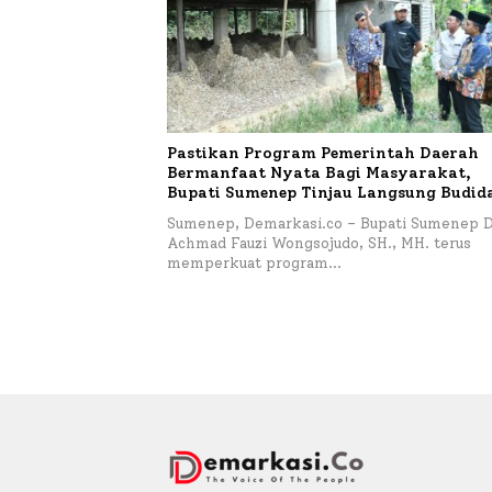
Pastikan Program Pemerintah Daerah
Bermanfaat Nyata Bagi Masyarakat,
Bupati Sumenep Tinjau Langsung Budid
Lele dan Ayam Petelur di Desa Bataal T
Sumenep, Demarkasi.co – Bupati Sumenep D
Achmad Fauzi Wongsojudo, SH., MH. terus
memperkuat program…