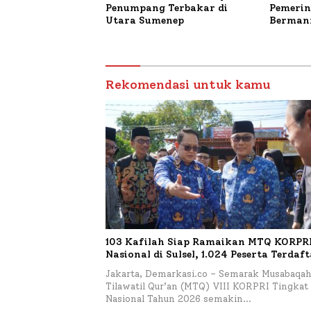
Penumpang Terbakar di
Pemerin
Utara Sumenep
Bermanf
Masyara
Sumenep
Budiday
Petelur
Rekomendasi untuk kamu
103 Kafilah Siap Ramaikan MTQ KORPRI 
Nasional di Sulsel, 1.024 Peserta Terdaf
Jakarta, Demarkasi.co – Semarak Musabaqa
Tilawatil Qur’an (MTQ) VIII KORPRI Tingkat
Nasional Tahun 2026 semakin…