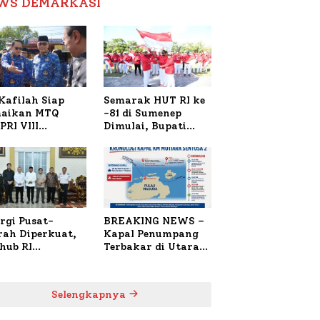
WS DEMARKASI
Reformasi Birokrasi
Kafilah Siap
Semarak HUT RI ke
aikan MTQ
-81 di Sumenep
PRI VIII
Dimulai, Bupati
onal di Sulsel,
Fauzi Awali dengan
4 Peserta
Doa untuk Korban
daftar
Kapal Terbakar
rgi Pusat-
BREAKING NEWS –
rah Diperkuat,
Kapal Penumpang
hub RI
Terbakar di Utara
bangi Bupati
Sumenep
enep Bahas
anganan KM
Selengkapnya
ara Sentosa II