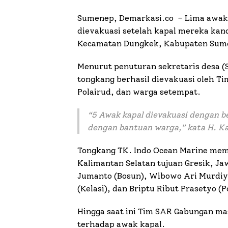
Sumenep, Demarkasi.co – Lima awak 
dievakuasi setelah kapal mereka kand
Kecamatan Dungkek, Kabupaten Sume
Menurut penuturan sekretaris desa (
tongkang berhasil dievakuasi oleh Ti
Polairud, dan warga setempat.
“
5 Awak kapal dievakuasi dengan ber
dengan bantuan warga,
” kata H. K
Tongkang TK. Indo Ocean Marine mem
Kalimantan Selatan tujuan Gresik, J
Jumanto (Bosun), Wibowo Ari Murdiya
(Kelasi), dan Briptu Ribut Prasetyo (
Hingga saat ini Tim SAR Gabungan m
terhadap awak kapal.