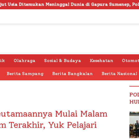
gal Dunia di Gapura Sumenep, Polresta Lakukan Olah TKP
tik
Olahraga
Sosial & Budaya
Kesehatan
Otomot
Berita Sampang
Berita Bangkalan
Berita Nasional
PO
HU
Keutamaannya Mulai Malam
 Terakhir, Yuk Pelajari