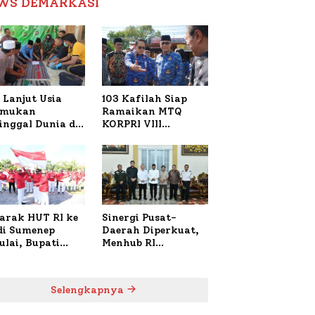
WS DEMARKASI
Reformasi Birokrasi
 Lanjut Usia
103 Kafilah Siap
emukan
Ramaikan MTQ
inggal Dunia di
KORPRI VIII
ura Sumenep,
Nasional di Sulsel,
resta Lakukan
1.024 Peserta
h TKP
Terdaftar
arak HUT RI ke
Sinergi Pusat-
 di Sumenep
Daerah Diperkuat,
ulai, Bupati
Menhub RI
zi Awali dengan
Sambangi Bupati
 untuk Korban
Sumenep Bahas
al Terbakar
Penanganan KM
Selengkapnya
Mutiara Sentosa II