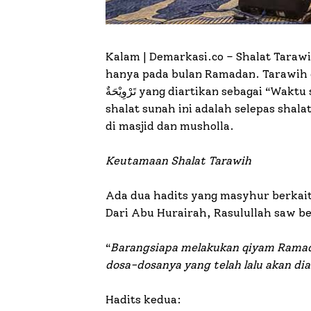
Kalam | Demarkasi.co –
Shalat Tarawi
hanya pada bulan Ramadan. Tarawih 
تَرْوِيْحَةٌ yang diartikan sebagai “Waktu sesaat untuk istirahat”. Waktu pelaksanaan
shalat sunah ini adalah selepas shala
di masjid dan musholla.
Keutamaan Shalat Tarawih
Ada dua hadits yang masyhur berkait
Dari Abu Hurairah, Rasulullah saw b
“
Barangsiapa melakukan qiyam Ramad
dosa-dosanya yang telah lalu akan di
Hadits kedua: