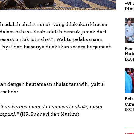
-81
Dim
Fau
Doa
h adalah shalat sunah yang dilakukan khusus
Kap
dalam bahasa Arab adalah bentuk jamak dari
t Isya’ dan biasanya dilakukan secara berjamaah
Pem
Mul
DBH
Bur
Tan
an dengan keutamaan shalat tarawih, yaitu:
ersabda:
Bela
Cum
han karena iman dan mencari pahala, maka
QRI
ampuni.
” (HR.Bukhari dan Muslim).
Sum
Tran