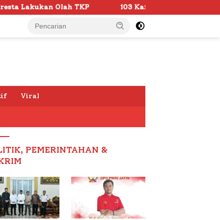
103 Kafilah Siap Ramaikan MTQ KORPRI VIII Nasional di
if
Viral
LITIK, PEMERINTAHAN &
KRIM