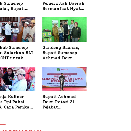
 di Sumenep
Pemerintah Daerah
ulai, Bupati
Bermanfaat Nyata
zi Awali dengan
Bagi Masyarakat,
 untuk Korban
Bupati Sumenep
al Terbakar
Tinjau Langsung
Budidaya Lele dan
Ayam Petelur di
Desa Bataal Timur
kab Sumenep
Gandeng Baznas,
ai Salurkan BLT
Bupati Sumenep
CHT untuk
Achmad Fauzi
uh Pabrik dan
Wongsojudo
i Tembakau
Serahkan Bantuan
Bedah RTLH di Dua
Kecamatan
nja Kuliner
Bupati Achmad
a Rp1 Pakai
Fauzi Rotasi 31
S, Cara Pemkab
Pejabat
enep Gaungkan
Administrator dan
saksi Digital
Pengawas,
Tekankan
Pelayanan dan