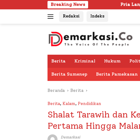
Langsung
Breaking News
Pria Lanjut Usia Ditemukan Mening
ke
Redaksi
Indeks
konten
Berita
Kriminal
Hukum
Poli
Berita Sumenep
Berita Pamekasan
Beranda
Berita
Berita
,
Kalam
,
Pendidikan
Shalat Tarawih dan 
Pertama Hingga Malam
Demarkasi