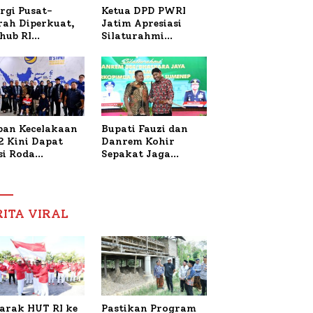
Ketua DPD PWRI
rgi Pusat-
Jatim Apresiasi
rah Diperkuat,
Silaturahmi
hub RI
Kapolresta Sumenep
bangi Bupati
dan PWRI, Sebut
enep Bahas
Kemitraan Ideal
anganan KM
Polri-Pers
ara Sentosa II
ban Kecelakaan
Bupati Fauzi dan
2 Kini Dapat
Danrem Kohir
si Roda
Sepakat Jaga
trik, Lita
Stabilitas Demi
fud Arifin
Percepat
itmen
Pembangunan
pingi
Sumenep
RITA VIRAL
gobatan Nabil
arak HUT RI ke
Pastikan Program