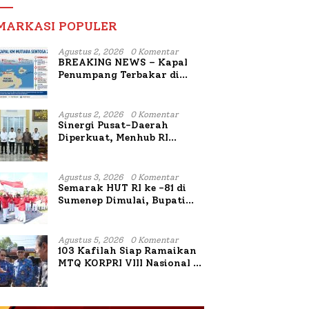
MARKASI POPULER
Agustus 2, 2026
0 Komentar
BREAKING NEWS – Kapal
Penumpang Terbakar di
Utara Sumenep
Agustus 2, 2026
0 Komentar
Sinergi Pusat-Daerah
Diperkuat, Menhub RI
Sambangi Bupati Sumenep
Bahas Penanganan KM
Mutiara Sentosa II
Agustus 3, 2026
0 Komentar
Semarak HUT RI ke -81 di
Sumenep Dimulai, Bupati
Fauzi Awali dengan Doa
untuk Korban Kapal
Terbakar
Agustus 5, 2026
0 Komentar
103 Kafilah Siap Ramaikan
MTQ KORPRI VIII Nasional di
Sulsel, 1.024 Peserta
Terdaftar