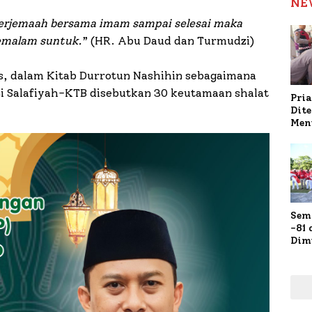
NE
 berjemaah bersama imam sampai selesai maka
semalam suntuk.
” (HR. Abu Daud dan Turmudzi)
as, dalam Kitab Durrotun Nashihin sebagaimana
ni Salafiyah-KTB disebutkan 30 keutamaan shalat
Pria
Dit
Men
Gap
Pol
Ola
Sem
-81
Dim
Fau
Doa
Kap