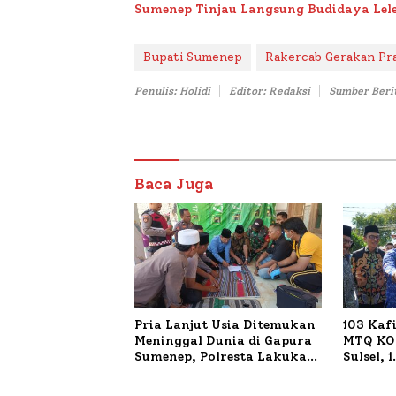
Sumenep Tinjau Langsung Budidaya Lele
Bupati Sumenep
Rakercab Gerakan Pr
Penulis: Holidi
Editor: Redaksi
Sumber Beri
Baca Juga
Pria Lanjut Usia Ditemukan
103 Kaf
Meninggal Dunia di Gapura
MTQ KOR
Sumenep, Polresta Lakukan
Sulsel, 
Olah TKP
Terdaft