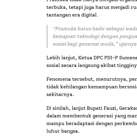
terbuka, tetapi juga harus menjadi
tantangan era digital.
“
Pramuka harus hadir sebagai w
kemajuan teknologi dengan penguata
sosial bagi generasi muda,
” ujarnya
Lebih lanjut, Ketua DPC PDI-P Sumen
sosial secara langsung akibat tinggin
Fenomena tersebut, menurutnya, per
tidak kehilangan kemampuan bersosi
sekitarnya.
Di sinilah, lanjut Bupati Fauzi, Gera
dalam membentuk generasi yang mandi
mampu beradaptasi dengan perkemban
luhur bangsa.