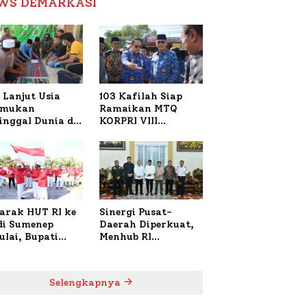
WS DEMARKASI
Reformasi Birokrasi
 Lanjut Usia
103 Kafilah Siap
emukan
Ramaikan MTQ
inggal Dunia di
KORPRI VIII
ura Sumenep,
Nasional di Sulsel,
resta Lakukan
1.024 Peserta
h TKP
Terdaftar
arak HUT RI ke
Sinergi Pusat-
 di Sumenep
Daerah Diperkuat,
ulai, Bupati
Menhub RI
zi Awali dengan
Sambangi Bupati
 untuk Korban
Sumenep Bahas
al Terbakar
Penanganan KM
Selengkapnya
Mutiara Sentosa II