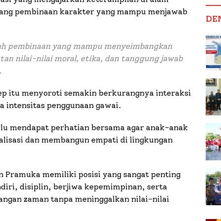
 ruang pembinaan karakter yang mampu menjawab
DE
adah pembinaan yang mampu menyeimbangkan
n nilai-nilai moral, etika, dan tanggung jawab
.
ep itu menyoroti semakin berkurangnya interaksi
ya intensitas penggunaan gawai.
lu mendapat perhatian bersama agar anak-anak
alisasi dan membangun empati di lingkungan
kan Pramuka memiliki posisi yang sangat penting
ri, disiplin, berjiwa kepemimpinan, serta
gan zaman tanpa meninggalkan nilai-nilai