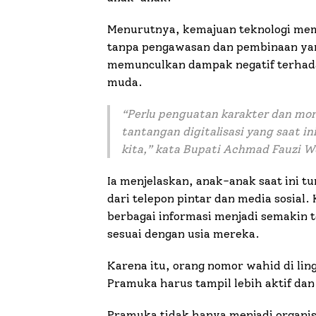
Menurutnya, kemajuan teknologi m
tanpa pengawasan dan pembinaan yan
memunculkan dampak negatif terhadap
muda.
“
Perlu penguatan karakter dan mo
tantangan digitalisasi yang saat 
kita
,” kata Bupati Achmad Fauzi W
Ia menjelaskan, anak-anak saat ini 
dari telepon pintar dan media sosial
berbagai informasi menjadi semakin 
sesuai dengan usia mereka.
Karena itu, orang nomor wahid di l
Pramuka harus tampil lebih aktif da
Pramuka tidak hanya menjadi organis