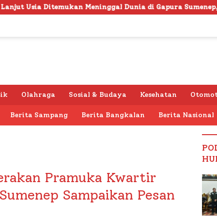
 Meninggal Dunia di Gapura Sumenep, Polresta Lakukan Ola
tik
Olahraga
Sosial & Budaya
Kesehatan
Otomot
Berita Sampang
Berita Bangkalan
Berita Nasional
PO
HU
rakan Pramuka Kwartir
 Sumenep Sampaikan Pesan