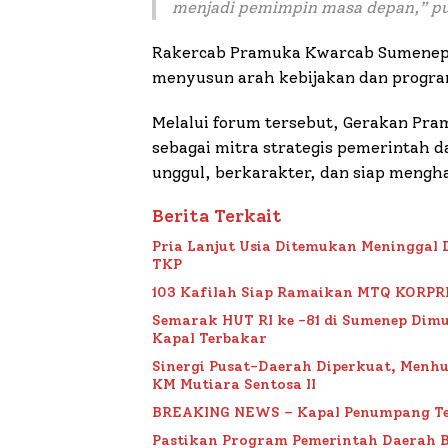
menjadi pemimpin masa depan
,” p
Rakercab Pramuka Kwarcab Sumenep
menyusun arah kebijakan dan program
Melalui forum tersebut, Gerakan P
sebagai mitra strategis pemerintah
unggul, berkarakter, dan siap mengha
Berita Terkait
Pria Lanjut Usia Ditemukan Meninggal 
TKP
103 Kafilah Siap Ramaikan MTQ KORPRI VI
Semarak HUT RI ke -81 di Sumenep Dimu
Kapal Terbakar
Sinergi Pusat-Daerah Diperkuat, Menh
KM Mutiara Sentosa II
BREAKING NEWS – Kapal Penumpang Te
Pastikan Program Pemerintah Daerah 