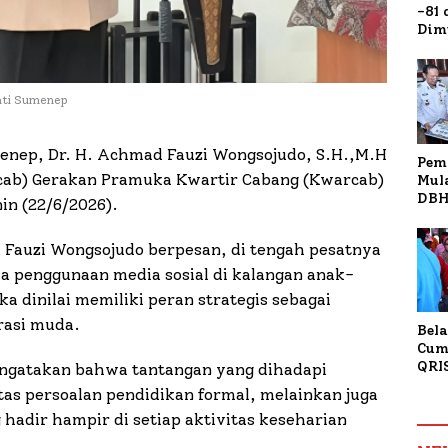
-81
Dim
Fau
Doa
Kap
ati Sumenep
enep, Dr. H. Achmad Fauzi Wongsojudo, S.H.,M.H
Pem
cab) Gerakan Pramuka Kwartir Cabang (Kwarcab)
Mul
DBH
n (22/6/2026).
Bur
Tan
Fauzi Wongsojudo berpesan, di tengah pesatnya
a penggunaan media sosial di kalangan anak-
 dinilai memiliki peran strategis sebagai
rasi muda.
Bela
Cum
QRI
ngatakan bahwa tantangan yang dihadapi
Sum
atas persoalan pendidikan formal, melainkan juga
Tran
 hadir hampir di setiap aktivitas keseharian