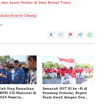
 dan Ayam Petelur di Desa Bataal Timur
amuka Kwartir Cabang
ta
ilah Siap Ramaikan
Semarak HUT RI ke -81 di
PRI VIII Nasional di
Sumenep Dimulai, Bupati
1.024 Peserta
Fauzi Awali dengan Doa
ar
untuk Korban Kapal
Terbakar