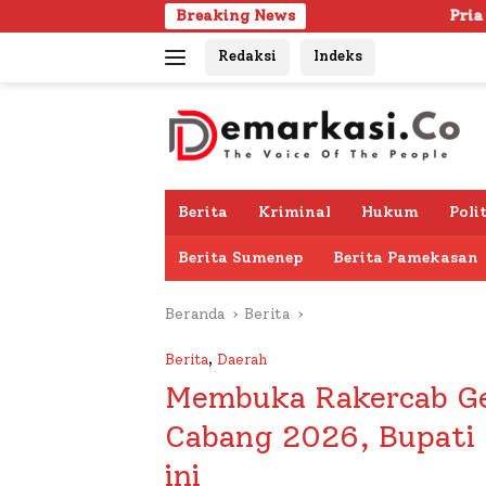
Langsung
Breaking News
Pria Lanjut Usia Ditemukan
ke
Redaksi
Indeks
konten
Berita
Kriminal
Hukum
Poli
Berita Sumenep
Berita Pamekasan
Beranda
Berita
Berita
,
Daerah
Membuka Rakercab Ge
Cabang 2026, Bupati
ini