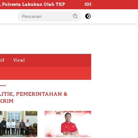
h TKP
103 Kafilah Siap Ramaikan MTQ KORPRI VIII Nas
if
Viral
LITIK, PEMERINTAHAN &
KRIM