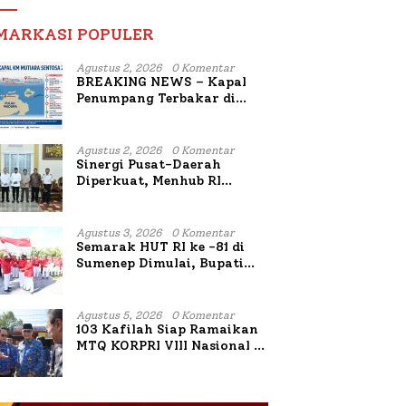
MARKASI POPULER
Agustus 2, 2026
0 Komentar
BREAKING NEWS – Kapal
Penumpang Terbakar di
Utara Sumenep
Agustus 2, 2026
0 Komentar
Sinergi Pusat-Daerah
Diperkuat, Menhub RI
Sambangi Bupati Sumenep
Bahas Penanganan KM
Mutiara Sentosa II
Agustus 3, 2026
0 Komentar
Semarak HUT RI ke -81 di
Sumenep Dimulai, Bupati
Fauzi Awali dengan Doa
untuk Korban Kapal
Terbakar
Agustus 5, 2026
0 Komentar
103 Kafilah Siap Ramaikan
MTQ KORPRI VIII Nasional di
Sulsel, 1.024 Peserta
Terdaftar