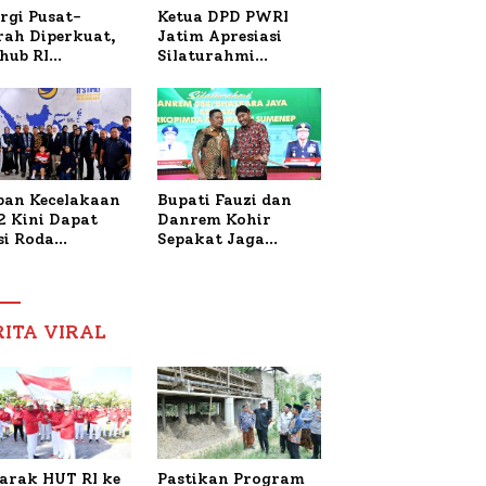
Ketua DPD PWRI
rgi Pusat-
Jatim Apresiasi
rah Diperkuat,
Silaturahmi
hub RI
Kapolresta Sumenep
bangi Bupati
dan PWRI, Sebut
enep Bahas
Kemitraan Ideal
anganan KM
Polri-Pers
ara Sentosa II
ban Kecelakaan
Bupati Fauzi dan
2 Kini Dapat
Danrem Kohir
si Roda
Sepakat Jaga
trik, Lita
Stabilitas Demi
fud Arifin
Percepat
itmen
Pembangunan
pingi
Sumenep
RITA VIRAL
gobatan Nabil
arak HUT RI ke
Pastikan Program