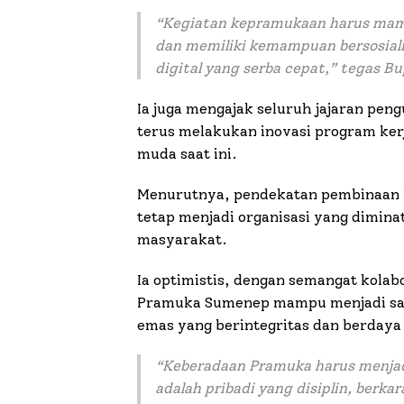
“
Kegiatan kepramukaan harus mamp
dan memiliki kemampuan bersosiali
digital yang serba cepat
,” tegas B
Ia juga mengajak seluruh jajaran pe
terus melakukan inovasi program ker
muda saat ini.
Menurutnya, pendekatan pembinaan 
tetap menjadi organisasi yang dimina
masyarakat.
Ia optimistis, dengan semangat kolab
Pramuka Sumenep mampu menjadi sala
emas yang berintegritas dan berdaya 
“
Keberadaan Pramuka harus menjad
adalah pribadi yang disiplin, berkar