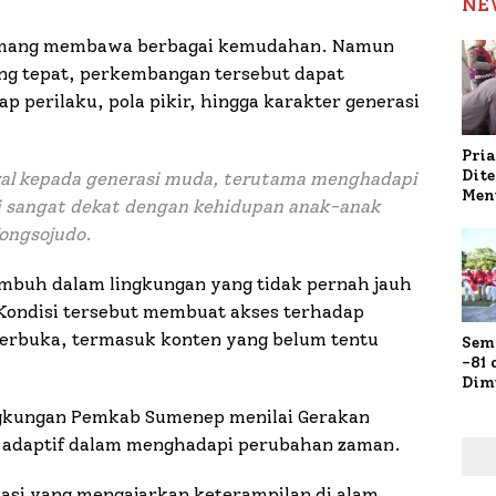
NE
emang membawa berbagai kemudahan. Namun
g tepat, perkembangan tersebut dapat
 perilaku, pola pikir, hingga karakter generasi
Pria
Dit
ral kepada generasi muda, terutama menghadapi
Men
ini sangat dekat dengan kehidupan anak-anak
Gap
ongsojudo.
Pol
Ola
tumbuh dalam lingkungan yang tidak pernah jauh
. Kondisi tersebut membuat akses terhadap
terbuka, termasuk konten yang belum tentu
Sem
-81
Dim
Fau
ingkungan Pemkab Sumenep menilai Gerakan
Doa
Kap
n adaptif dalam menghadapi perubahan zaman.
asi yang mengajarkan keterampilan di alam