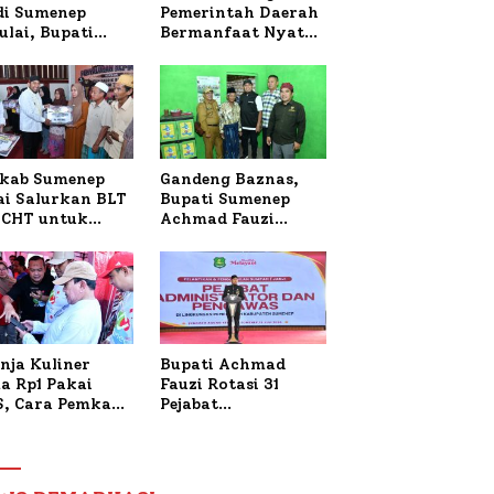
 di Sumenep
Pemerintah Daerah
ulai, Bupati
Bermanfaat Nyata
zi Awali dengan
Bagi Masyarakat,
 untuk Korban
Bupati Sumenep
al Terbakar
Tinjau Langsung
Budidaya Lele dan
Ayam Petelur di
Desa Bataal Timur
kab Sumenep
Gandeng Baznas,
ai Salurkan BLT
Bupati Sumenep
CHT untuk
Achmad Fauzi
uh Pabrik dan
Wongsojudo
i Tembakau
Serahkan Bantuan
Bedah RTLH di Dua
Kecamatan
nja Kuliner
Bupati Achmad
a Rp1 Pakai
Fauzi Rotasi 31
S, Cara Pemkab
Pejabat
enep Gaungkan
Administrator dan
saksi Digital
Pengawas,
Tekankan
Pelayanan dan