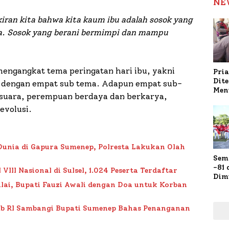
NE
iran kita bahwa kita kaum ibu adalah sosok yang
a. Sosok yang berani bermimpi dan mampu
engangkat tema peringatan hari ibu, yakni
Pria
Dit
 dengan empat sub tema. Adapun empat sub-
Men
suara, perempuan berdaya dan berkarya,
Gap
Pol
evolusi.
Ola
Dunia di Gapura Sumenep, Polresta Lakukan Olah
Sem
-81
II Nasional di Sulsel, 1.024 Peserta Terdaftar
Dim
lai, Bupati Fauzi Awali dengan Doa untuk Korban
Fau
Doa
Kap
ub RI Sambangi Bupati Sumenep Bahas Penanganan