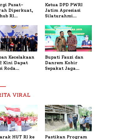
Ketua DPD PWRI
rgi Pusat-
Jatim Apresiasi
rah Diperkuat,
Silaturahmi
hub RI
Kapolresta Sumenep
bangi Bupati
dan PWRI, Sebut
enep Bahas
Kemitraan Ideal
anganan KM
Polri-Pers
ara Sentosa II
ban Kecelakaan
Bupati Fauzi dan
2 Kini Dapat
Danrem Kohir
si Roda
Sepakat Jaga
trik, Lita
Stabilitas Demi
fud Arifin
Percepat
itmen
Pembangunan
pingi
Sumenep
RITA VIRAL
gobatan Nabil
arak HUT RI ke
Pastikan Program