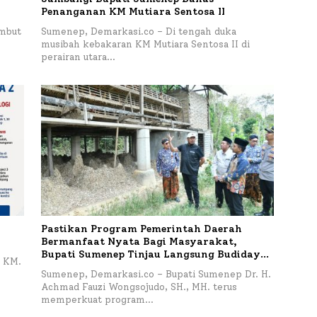
Penanganan KM Mutiara Sentosa II
mbut
Sumenep, Demarkasi.co – Di tengah duka
musibah kebakaran KM Mutiara Sentosa II di
perairan utara…
Pastikan Program Pemerintah Daerah
Bermanfaat Nyata Bagi Masyarakat,
Bupati Sumenep Tinjau Langsung Budidaya
 KM.
Lele dan Ayam Petelur di Desa Bataal Timur
Sumenep, Demarkasi.co – Bupati Sumenep Dr. H.
Achmad Fauzi Wongsojudo, SH., MH. terus
memperkuat program…