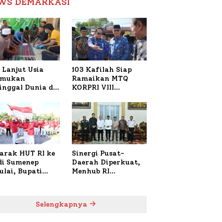
WS DEMARKASI
Reformasi Birokrasi
 Lanjut Usia
103 Kafilah Siap
emukan
Ramaikan MTQ
inggal Dunia di
KORPRI VIII
ura Sumenep,
Nasional di Sulsel,
resta Lakukan
1.024 Peserta
h TKP
Terdaftar
arak HUT RI ke
Sinergi Pusat-
 di Sumenep
Daerah Diperkuat,
ulai, Bupati
Menhub RI
zi Awali dengan
Sambangi Bupati
 untuk Korban
Sumenep Bahas
al Terbakar
Penanganan KM
Selengkapnya
Mutiara Sentosa II