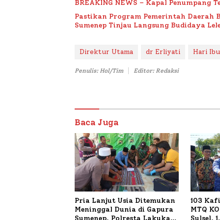
BREAKING NEWS – Kapal Penumpang Te
Pastikan Program Pemerintah Daerah 
Sumenep Tinjau Langsung Budidaya Lele
Direktur Utama
dr Erliyati
Hari Ib
Penulis: Hol/Tim
Editor: Redaksi
Baca Juga
Pria Lanjut Usia Ditemukan
103 Kaf
Meninggal Dunia di Gapura
MTQ KOR
Sumenep, Polresta Lakukan
Sulsel, 