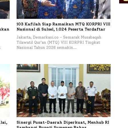
103 Kafilah Siap Ramaikan MTQ KORPRI VIII
kukan
Nasional di Sulsel, 1.024 Peserta Terdaftar
Jakarta, Demarkasi.co – Semarak Musabaqah
Tilawatil Qur’an (MTQ) VIII KORPRI Tingkat
t
Nasional Tahun 2026 semakin…
lai,
Sinergi Pusat-Daerah Diperkuat, Menhub RI
Sambangi Bupati Sumenep Bahas