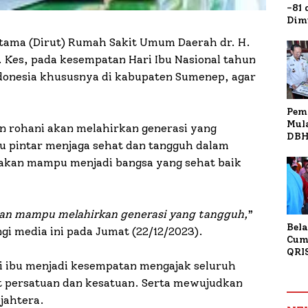
-81
Dim
Fau
tama (Dirut) Rumah Sakit Umum Daerah dr. H.
Doa
Kap
. Kes, pada kesempatan Hari Ibu Nasional tahun
Indonesia khususnya di kabupaten Sumenep, agar
Pem
Mul
an rohani akan melahirkan generasi yang
DBH
bu pintar menjaga sehat dan tangguh dalam
Bur
Tan
 akan mampu menjadi bangsa yang sehat baik
akan mampu melahirkan generasi yang tangguh,
”
Bela
ngi media ini pada Jumat (22/12/2023).
Cum
QRI
Sum
i ibu menjadi kesempatan mengajak seluruh
Tran
 persatuan dan kesatuan. Serta mewujudkan
jahtera.