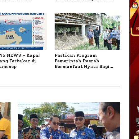
ar
untuk Korban Kapal
Terbakar
NG NEWS – Kapal
Pastikan Program
ng Terbakar di
Pemerintah Daerah
Sumenep
Bermanfaat Nyata Bagi
Masyarakat, Bupati
Sumenep Tinjau Langsung
Budidaya Lele dan Ayam
Petelur di Desa Bataal Timur