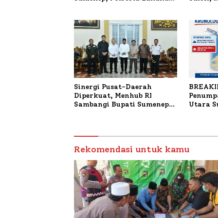
Olah TKP
Terdaft
Sinergi Pusat-Daerah
BREAKI
Diperkuat, Menhub RI
Penumpa
Sambangi Bupati Sumenep
Utara 
Bahas Penanganan KM
Mutiara Sentosa II
Rekomendasi untuk kamu