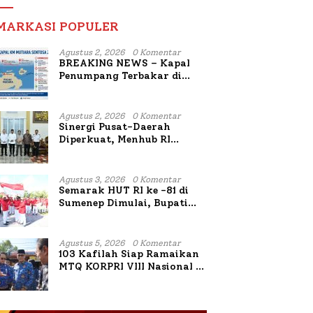
MARKASI POPULER
Agustus 2, 2026
0 Komentar
BREAKING NEWS – Kapal
Penumpang Terbakar di
Utara Sumenep
Agustus 2, 2026
0 Komentar
Sinergi Pusat-Daerah
Diperkuat, Menhub RI
Sambangi Bupati Sumenep
Bahas Penanganan KM
Mutiara Sentosa II
Agustus 3, 2026
0 Komentar
Semarak HUT RI ke -81 di
Sumenep Dimulai, Bupati
Fauzi Awali dengan Doa
untuk Korban Kapal
Terbakar
Agustus 5, 2026
0 Komentar
103 Kafilah Siap Ramaikan
MTQ KORPRI VIII Nasional di
Sulsel, 1.024 Peserta
Terdaftar