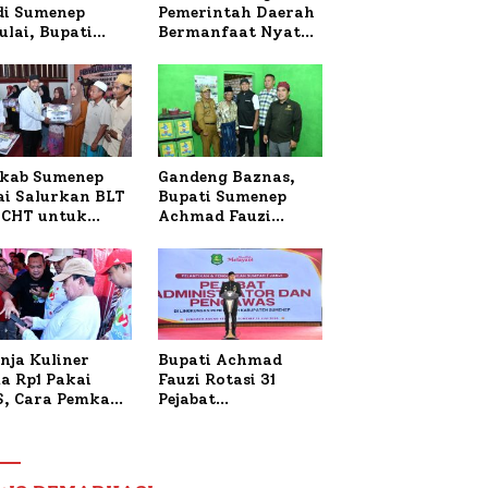
 di Sumenep
Pemerintah Daerah
ulai, Bupati
Bermanfaat Nyata
zi Awali dengan
Bagi Masyarakat,
 untuk Korban
Bupati Sumenep
al Terbakar
Tinjau Langsung
Budidaya Lele dan
Ayam Petelur di
Desa Bataal Timur
kab Sumenep
Gandeng Baznas,
ai Salurkan BLT
Bupati Sumenep
CHT untuk
Achmad Fauzi
uh Pabrik dan
Wongsojudo
i Tembakau
Serahkan Bantuan
Bedah RTLH di Dua
Kecamatan
nja Kuliner
Bupati Achmad
a Rp1 Pakai
Fauzi Rotasi 31
S, Cara Pemkab
Pejabat
enep Gaungkan
Administrator dan
saksi Digital
Pengawas,
Tekankan
Pelayanan dan