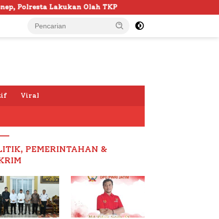
an Olah TKP
103 Kafilah Siap Ramaikan MTQ KORPRI VII
if
Viral
LITIK, PEMERINTAHAN &
KRIM