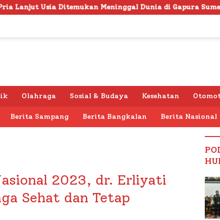
emukan Meninggal Dunia di Gapura Sumenep, Polresta Lakuk
tik
Olahraga
Sosial & Budaya
Kesehatan
Otomot
Berita Sampang
Berita Bangkalan
Berita Nasional
PO
HU
sional 2023, dr. Erliyati
ga Sehat dan Tetap