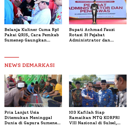
Belanja Kuliner Cuma Rp1
Bupati Achmad Fauzi
Pakai QRIS, Cara Pemkab
Rotasi 31 Pejabat
Sumenep Gaungkan
Administrator dan
Transaksi Digital
Pengawas, Tekankan
Pelayanan dan Reformasi
Birokrasi
NEWS DEMARKASI
Pria Lanjut Usia
103 Kafilah Siap
Ditemukan Meninggal
Ramaikan MTQ KORPRI
Dunia di Gapura Sumenep,
VIII Nasional di Sulsel,
Polresta Lakukan Olah
1.024 Peserta Terdaftar