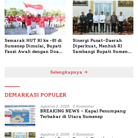
TKP
Semarak HUT RI ke -81 di
Sinergi Pusat-Daerah
Sumenep Dimulai, Bupati
Diperkuat, Menhub RI
Fauzi Awali dengan Doa
Sambangi Bupati Sumenep
untuk Korban Kapal
Bahas Penanganan KM
Terbakar
Mutiara Sentosa II
Selengkapnya
DEMARKASI POPULER
Agustus 2, 2026
0 Komentar
BREAKING NEWS – Kapal Penumpang
Terbakar di Utara Sumenep
Agustus 2, 2026
0 Komentar