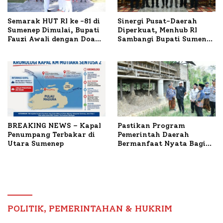
Semarak HUT RI ke -81 di
Sinergi Pusat-Daerah
Sumenep Dimulai, Bupati
Diperkuat, Menhub RI
Fauzi Awali dengan Doa
Sambangi Bupati Sumenep
untuk Korban Kapal
Bahas Penanganan KM
Terbakar
Mutiara Sentosa II
BREAKING NEWS – Kapal
Pastikan Program
Penumpang Terbakar di
Pemerintah Daerah
Utara Sumenep
Bermanfaat Nyata Bagi
Masyarakat, Bupati
Sumenep Tinjau Langsung
Budidaya Lele dan Ayam
Petelur di Desa Bataal
Timur
POLITIK, PEMERINTAHAN & HUKRIM