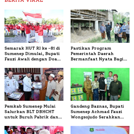
BERITA VIRAL
Semarak HUT RI ke -81 di
Pastikan Program
Sumenep Dimulai, Bupati
Pemerintah Daerah
Fauzi Awali dengan Doa
Bermanfaat Nyata Bagi
untuk Korban Kapal
Masyarakat, Bupati
Terbakar
Sumenep Tinjau Langsung
Budidaya Lele dan Ayam
Petelur di Desa Bataal
Timur
Pemkab Sumenep Mulai
Gandeng Baznas, Bupati
Salurkan BLT DBHCHT
Sumenep Achmad Fauzi
untuk Buruh Pabrik dan
Wongsojudo Serahkan
Tani Tembakau
Bantuan Bedah RTLH di
Dua Kecamatan