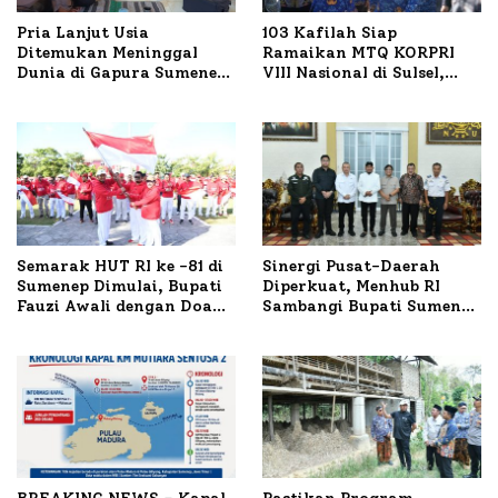
Pria Lanjut Usia
103 Kafilah Siap
Ditemukan Meninggal
Ramaikan MTQ KORPRI
Dunia di Gapura Sumenep,
VIII Nasional di Sulsel,
Polresta Lakukan Olah
1.024 Peserta Terdaftar
TKP
Semarak HUT RI ke -81 di
Sinergi Pusat-Daerah
Sumenep Dimulai, Bupati
Diperkuat, Menhub RI
Fauzi Awali dengan Doa
Sambangi Bupati Sumenep
untuk Korban Kapal
Bahas Penanganan KM
Terbakar
Mutiara Sentosa II