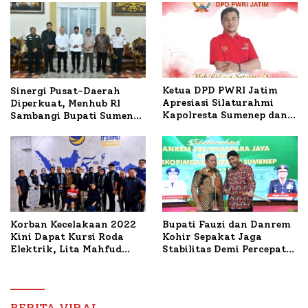
Ketua DPD PWRI Jatim
Sinergi Pusat-Daerah
Apresiasi Silaturahmi
Diperkuat, Menhub RI
Kapolresta Sumenep dan
Sambangi Bupati Sumenep
PWRI, Sebut Kemitraan
Bahas Penanganan KM
Ideal Polri-Pers
Mutiara Sentosa II
Korban Kecelakaan 2022
Bupati Fauzi dan Danrem
Kini Dapat Kursi Roda
Kohir Sepakat Jaga
Elektrik, Lita Mahfud
Stabilitas Demi Percepat
Arifin Komitmen
Pembangunan Sumenep
Dampingi Pengobatan
Nabil