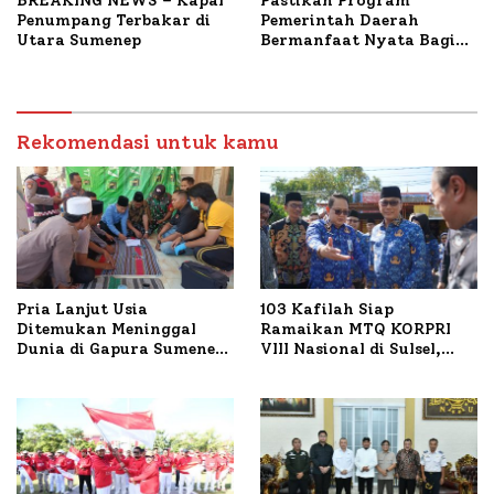
BREAKING NEWS – Kapal
Pastikan Program
Penumpang Terbakar di
Pemerintah Daerah
Utara Sumenep
Bermanfaat Nyata Bagi
Masyarakat, Bupati
Sumenep Tinjau Langsung
Budidaya Lele dan Ayam
Petelur di Desa Bataal
Rekomendasi untuk kamu
Timur
Pria Lanjut Usia
103 Kafilah Siap
Ditemukan Meninggal
Ramaikan MTQ KORPRI
Dunia di Gapura Sumenep,
VIII Nasional di Sulsel,
Polresta Lakukan Olah
1.024 Peserta Terdaftar
TKP