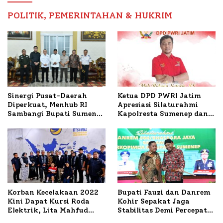
POLITIK, PEMERINTAHAN & HUKRIM
Ketua DPD PWRI Jatim
Sinergi Pusat-Daerah
Apresiasi Silaturahmi
Diperkuat, Menhub RI
Kapolresta Sumenep dan
Sambangi Bupati Sumenep
PWRI, Sebut Kemitraan
Bahas Penanganan KM
Ideal Polri-Pers
Mutiara Sentosa II
Korban Kecelakaan 2022
Bupati Fauzi dan Danrem
Kini Dapat Kursi Roda
Kohir Sepakat Jaga
Elektrik, Lita Mahfud
Stabilitas Demi Percepat
Arifin Komitmen
Pembangunan Sumenep