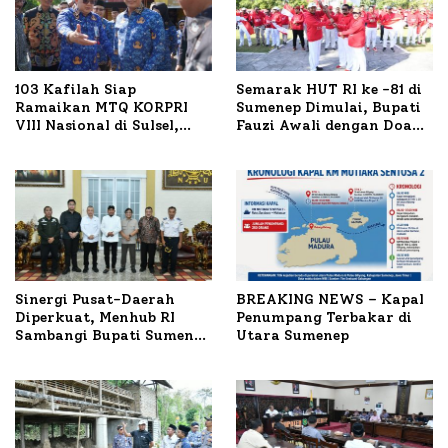
103 Kafilah Siap
Semarak HUT RI ke -81 di
Ramaikan MTQ KORPRI
Sumenep Dimulai, Bupati
VIII Nasional di Sulsel,
Fauzi Awali dengan Doa
1.024 Peserta Terdaftar
untuk Korban Kapal
Terbakar
Sinergi Pusat-Daerah
BREAKING NEWS – Kapal
Diperkuat, Menhub RI
Penumpang Terbakar di
Sambangi Bupati Sumenep
Utara Sumenep
Bahas Penanganan KM
Mutiara Sentosa II