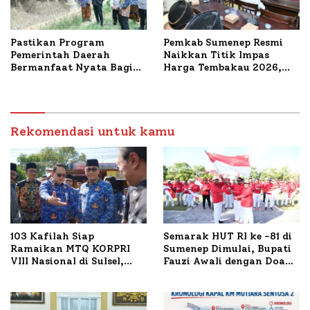
Pastikan Program
Pemkab Sumenep Resmi
Pemerintah Daerah
Naikkan Titik Impas
Bermanfaat Nyata Bagi
Harga Tembakau 2026,
Masyarakat, Bupati
Tembakau Sawah Naik
Sumenep Tinjau Langsung
Tertinggi 5,08 Persen
Budidaya Lele dan Ayam
Petelur di Desa Bataal
Timur
Rekomendasi untuk kamu
103 Kafilah Siap
Semarak HUT RI ke -81 di
Ramaikan MTQ KORPRI
Sumenep Dimulai, Bupati
VIII Nasional di Sulsel,
Fauzi Awali dengan Doa
1.024 Peserta Terdaftar
untuk Korban Kapal
Terbakar