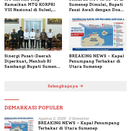
Ramaikan MTQ KORPRI
Sumenep Dimulai, Bupati
VIII Nasional di Sulsel,
Fauzi Awali dengan Doa
1.024 Peserta Terdaftar
untuk Korban Kapal
Terbakar
Sinergi Pusat-Daerah
BREAKING NEWS – Kapal
Diperkuat, Menhub RI
Penumpang Terbakar di
Sambangi Bupati Sumenep
Utara Sumenep
Bahas Penanganan KM
Mutiara Sentosa II
Selengkapnya
DEMARKASI POPULER
Agustus 2, 2026
0 Komentar
BREAKING NEWS – Kapal Penumpang
Terbakar di Utara Sumenep