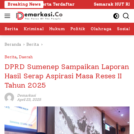
Langsung
serta Terdaftar
Breaking News
Semarak HUT RI ke -81 di Sumenep Di
ke
konten
Berita
Kriminal
Hukum
Politik
Olahraga
Sosial 
Beranda
Berita
Berita
,
Daerah
DPRD Sumenep Sampaikan Laporan
Hasil Serap Aspirasi Masa Reses II
Tahun 2025
Demarkasi
April 23, 2025