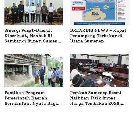
Sinergi Pusat-Daerah
BREAKING NEWS – Kapal
Diperkuat, Menhub RI
Penumpang Terbakar di
Sambangi Bupati Sumenep
Utara Sumenep
Bahas Penanganan KM
Mutiara Sentosa II
Pastikan Program
Pemkab Sumenep Resmi
Pemerintah Daerah
Naikkan Titik Impas
Bermanfaat Nyata Bagi
Harga Tembakau 2026,
Masyarakat, Bupati
Tembakau Sawah Naik
Sumenep Tinjau Langsung
Tertinggi 5,08 Persen
Budidaya Lele dan Ayam
Petelur di Desa Bataal
Timur