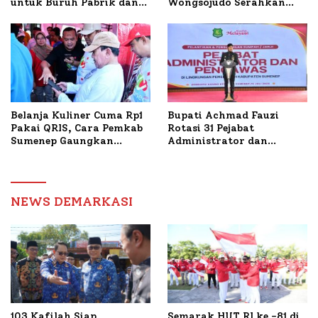
untuk Buruh Pabrik dan
Wongsojudo Serahkan
Tani Tembakau
Bantuan Bedah RTLH di
Dua Kecamatan
Belanja Kuliner Cuma Rp1
Bupati Achmad Fauzi
Pakai QRIS, Cara Pemkab
Rotasi 31 Pejabat
Sumenep Gaungkan
Administrator dan
Transaksi Digital
Pengawas, Tekankan
Pelayanan dan Reformasi
Birokrasi
NEWS DEMARKASI
103 Kafilah Siap
Semarak HUT RI ke -81 di