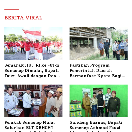
Dampingi Pengobatan
Nabil
BERITA VIRAL
Semarak HUT RI ke -81 di
Pastikan Program
Sumenep Dimulai, Bupati
Pemerintah Daerah
Fauzi Awali dengan Doa
Bermanfaat Nyata Bagi
untuk Korban Kapal
Masyarakat, Bupati
Terbakar
Sumenep Tinjau Langsung
Budidaya Lele dan Ayam
Petelur di Desa Bataal
Timur
Pemkab Sumenep Mulai
Gandeng Baznas, Bupati
Salurkan BLT DBHCHT
Sumenep Achmad Fauzi