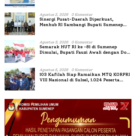
Agustus 2, 2026
0 Komentar
Sinergi Pusat-Daerah Diperkuat,
Menhub RI Sambangi Bupati Sumenep
Bahas Penanganan KM Mutiara Sentosa
II
Agustus 3, 2026
0 Komentar
Semarak HUT RI ke -81 di Sumenep
Dimulai, Bupati Fauzi Awali dengan Doa
untuk Korban Kapal Terbakar
Agustus 5, 2026
0 Komentar
103 Kafilah Siap Ramaikan MTQ KORPRI
VIII Nasional di Sulsel, 1.024 Peserta
Terdaftar