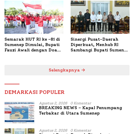
TKP
Semarak HUT RI ke -81 di
Sinergi Pusat-Daerah
Sumenep Dimulai, Bupati
Diperkuat, Menhub RI
Fauzi Awali dengan Doa
Sambangi Bupati Sumenep
untuk Korban Kapal
Bahas Penanganan KM
Terbakar
Mutiara Sentosa II
Selengkapnya
DEMARKASI POPULER
Agustus 2, 2026
0 Komentar
BREAKING NEWS – Kapal Penumpang
Terbakar di Utara Sumenep
Agustus 2, 2026
0 Komentar