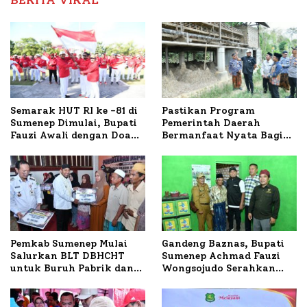
BERITA VIRAL
Semarak HUT RI ke -81 di
Pastikan Program
Sumenep Dimulai, Bupati
Pemerintah Daerah
Fauzi Awali dengan Doa
Bermanfaat Nyata Bagi
untuk Korban Kapal
Masyarakat, Bupati
Terbakar
Sumenep Tinjau Langsung
Budidaya Lele dan Ayam
Petelur di Desa Bataal
Timur
Pemkab Sumenep Mulai
Gandeng Baznas, Bupati
Salurkan BLT DBHCHT
Sumenep Achmad Fauzi
untuk Buruh Pabrik dan
Wongsojudo Serahkan
Tani Tembakau
Bantuan Bedah RTLH di
Dua Kecamatan