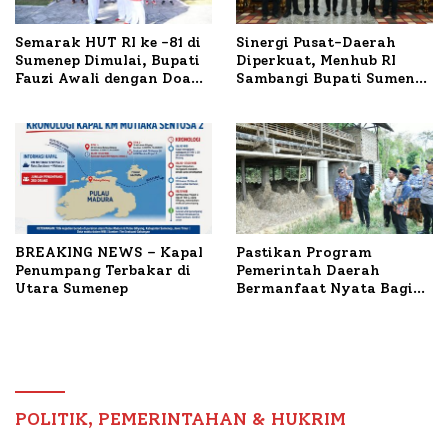
Semarak HUT RI ke -81 di
Sinergi Pusat-Daerah
Sumenep Dimulai, Bupati
Diperkuat, Menhub RI
Fauzi Awali dengan Doa
Sambangi Bupati Sumenep
untuk Korban Kapal
Bahas Penanganan KM
Terbakar
Mutiara Sentosa II
BREAKING NEWS – Kapal
Pastikan Program
Penumpang Terbakar di
Pemerintah Daerah
Utara Sumenep
Bermanfaat Nyata Bagi
Masyarakat, Bupati
Sumenep Tinjau Langsung
Budidaya Lele dan Ayam
Petelur di Desa Bataal
Timur
POLITIK, PEMERINTAHAN & HUKRIM