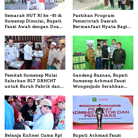
Semarak HUT RI ke -81 di
Pastikan Program
Sumenep Dimulai, Bupati
Pemerintah Daerah
Fauzi Awali dengan Doa
Bermanfaat Nyata Bagi
untuk Korban Kapal
Masyarakat, Bupati
Terbakar
Sumenep Tinjau Langsung
Budidaya Lele dan Ayam
Petelur di Desa Bataal
Timur
Pemkab Sumenep Mulai
Gandeng Baznas, Bupati
Salurkan BLT DBHCHT
Sumenep Achmad Fauzi
untuk Buruh Pabrik dan
Wongsojudo Serahkan
Tani Tembakau
Bantuan Bedah RTLH di
Dua Kecamatan
Belanja Kuliner Cuma Rp1
Bupati Achmad Fauzi