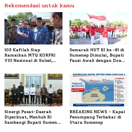
Timur
Rekomendasi untuk kamu
103 Kafilah Siap
Semarak HUT RI ke -81 di
Ramaikan MTQ KORPRI
Sumenep Dimulai, Bupati
VIII Nasional di Sulsel,
Fauzi Awali dengan Doa
1.024 Peserta Terdaftar
untuk Korban Kapal
Terbakar
Sinergi Pusat-Daerah
BREAKING NEWS – Kapal
Diperkuat, Menhub RI
Penumpang Terbakar di
Sambangi Bupati Sumenep
Utara Sumenep
Bahas Penanganan KM