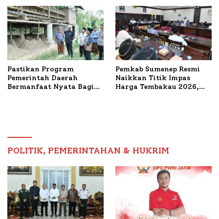
Mutiara Sentosa II
Pastikan Program
Pemkab Sumenep Resmi
Pemerintah Daerah
Naikkan Titik Impas
Bermanfaat Nyata Bagi
Harga Tembakau 2026,
Masyarakat, Bupati
Tembakau Sawah Naik
Sumenep Tinjau Langsung
Tertinggi 5,08 Persen
Budidaya Lele dan Ayam
Petelur di Desa Bataal
Timur
POLITIK, PEMERINTAHAN & HUKRIM