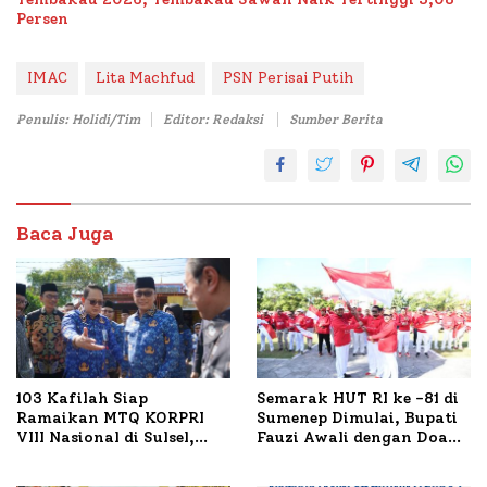
Persen
IMAC
Lita Machfud
PSN Perisai Putih
Penulis: Holidi/Tim
Editor: Redaksi
Sumber Berita
Baca Juga
103 Kafilah Siap
Semarak HUT RI ke -81 di
Ramaikan MTQ KORPRI
Sumenep Dimulai, Bupati
VIII Nasional di Sulsel,
Fauzi Awali dengan Doa
1.024 Peserta Terdaftar
untuk Korban Kapal
Terbakar