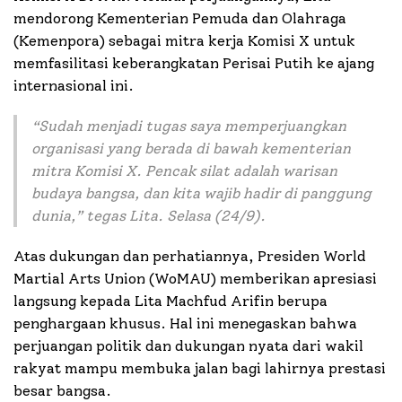
mendorong Kementerian Pemuda dan Olahraga
(Kemenpora) sebagai mitra kerja Komisi X untuk
memfasilitasi keberangkatan Perisai Putih ke ajang
internasional ini.
“
Sudah menjadi tugas saya memperjuangkan
organisasi yang berada di bawah kementerian
mitra Komisi X. Pencak silat adalah warisan
budaya bangsa, dan kita wajib hadir di panggung
dunia
,” tegas Lita. Selasa (24/9).
Atas dukungan dan perhatiannya, Presiden World
Martial Arts Union (WoMAU) memberikan apresiasi
langsung kepada Lita Machfud Arifin berupa
penghargaan khusus. Hal ini menegaskan bahwa
perjuangan politik dan dukungan nyata dari wakil
rakyat mampu membuka jalan bagi lahirnya prestasi
besar bangsa.