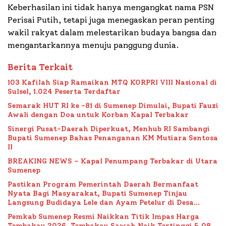
Keberhasilan ini tidak hanya mengangkat nama PSN
Perisai Putih, tetapi juga menegaskan peran penting
wakil rakyat dalam melestarikan budaya bangsa dan
mengantarkannya menuju panggung dunia.
Berita Terkait
103 Kafilah Siap Ramaikan MTQ KORPRI VIII Nasional di
Sulsel, 1.024 Peserta Terdaftar
Semarak HUT RI ke -81 di Sumenep Dimulai, Bupati Fauzi
Awali dengan Doa untuk Korban Kapal Terbakar
Sinergi Pusat-Daerah Diperkuat, Menhub RI Sambangi
Bupati Sumenep Bahas Penanganan KM Mutiara Sentosa
II
BREAKING NEWS – Kapal Penumpang Terbakar di Utara
Sumenep
Pastikan Program Pemerintah Daerah Bermanfaat
Nyata Bagi Masyarakat, Bupati Sumenep Tinjau
Langsung Budidaya Lele dan Ayam Petelur di Desa
Bataal Timur
Pemkab Sumenep Resmi Naikkan Titik Impas Harga
Tembakau 2026, Tembakau Sawah Naik Tertinggi 5,08