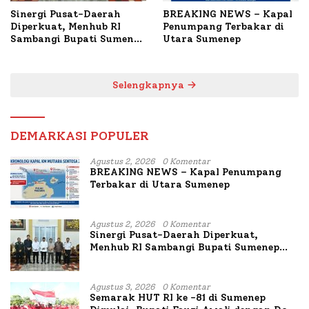
Sinergi Pusat-Daerah
BREAKING NEWS – Kapal
Diperkuat, Menhub RI
Penumpang Terbakar di
Sambangi Bupati Sumenep
Utara Sumenep
Bahas Penanganan KM
Mutiara Sentosa II
Selengkapnya
DEMARKASI POPULER
Agustus 2, 2026
0 Komentar
BREAKING NEWS – Kapal Penumpang
Terbakar di Utara Sumenep
Agustus 2, 2026
0 Komentar
Sinergi Pusat-Daerah Diperkuat,
Menhub RI Sambangi Bupati Sumenep
Bahas Penanganan KM Mutiara Sentosa
II
Agustus 3, 2026
0 Komentar
Semarak HUT RI ke -81 di Sumenep