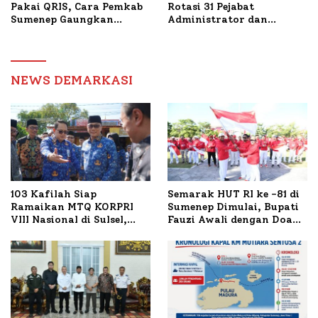
Pakai QRIS, Cara Pemkab
Rotasi 31 Pejabat
Sumenep Gaungkan
Administrator dan
Transaksi Digital
Pengawas, Tekankan
Pelayanan dan Reformasi
Birokrasi
NEWS DEMARKASI
103 Kafilah Siap
Semarak HUT RI ke -81 di
Ramaikan MTQ KORPRI
Sumenep Dimulai, Bupati
VIII Nasional di Sulsel,
Fauzi Awali dengan Doa
1.024 Peserta Terdaftar
untuk Korban Kapal
Terbakar