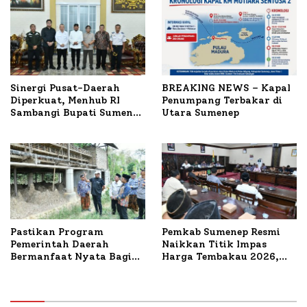
Sinergi Pusat-Daerah
BREAKING NEWS – Kapal
Diperkuat, Menhub RI
Penumpang Terbakar di
Sambangi Bupati Sumenep
Utara Sumenep
Bahas Penanganan KM
Mutiara Sentosa II
Pastikan Program
Pemkab Sumenep Resmi
Pemerintah Daerah
Naikkan Titik Impas
Bermanfaat Nyata Bagi
Harga Tembakau 2026,
Masyarakat, Bupati
Tembakau Sawah Naik
Sumenep Tinjau Langsung
Tertinggi 5,08 Persen
Budidaya Lele dan Ayam
Petelur di Desa Bataal