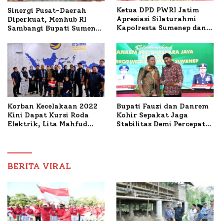
Ketua DPD PWRI Jatim
Sinergi Pusat-Daerah
Apresiasi Silaturahmi
Diperkuat, Menhub RI
Kapolresta Sumenep dan
Sambangi Bupati Sumenep
PWRI, Sebut Kemitraan
Bahas Penanganan KM
Ideal Polri-Pers
Mutiara Sentosa II
Korban Kecelakaan 2022
Bupati Fauzi dan Danrem
Kini Dapat Kursi Roda
Kohir Sepakat Jaga
Elektrik, Lita Mahfud
Stabilitas Demi Percepat
Arifin Komitmen
Pembangunan Sumenep
Dampingi Pengobatan
Nabil
BERITA VIRAL