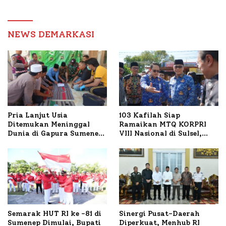
Transaksi Digital
Pengawas, Tekankan
Pelayanan dan Reformasi
Birokrasi
NEWS DEMARKASI
Pria Lanjut Usia
103 Kafilah Siap
Ditemukan Meninggal
Ramaikan MTQ KORPRI
Dunia di Gapura Sumenep,
VIII Nasional di Sulsel,
Polresta Lakukan Olah
1.024 Peserta Terdaftar
TKP
Semarak HUT RI ke -81 di
Sinergi Pusat-Daerah
Sumenep Dimulai, Bupati
Diperkuat, Menhub RI