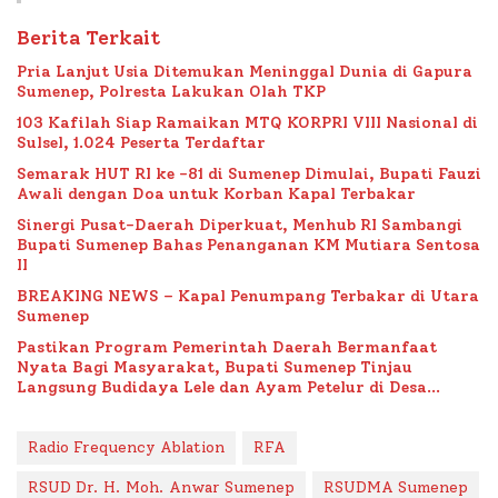
Berita Terkait
Pria Lanjut Usia Ditemukan Meninggal Dunia di Gapura
Sumenep, Polresta Lakukan Olah TKP
103 Kafilah Siap Ramaikan MTQ KORPRI VIII Nasional di
Sulsel, 1.024 Peserta Terdaftar
Semarak HUT RI ke -81 di Sumenep Dimulai, Bupati Fauzi
Awali dengan Doa untuk Korban Kapal Terbakar
Sinergi Pusat-Daerah Diperkuat, Menhub RI Sambangi
Bupati Sumenep Bahas Penanganan KM Mutiara Sentosa
II
BREAKING NEWS – Kapal Penumpang Terbakar di Utara
Sumenep
Pastikan Program Pemerintah Daerah Bermanfaat
Nyata Bagi Masyarakat, Bupati Sumenep Tinjau
Langsung Budidaya Lele dan Ayam Petelur di Desa
Bataal Timur
Radio Frequency Ablation
RFA
RSUD Dr. H. Moh. Anwar Sumenep
RSUDMA Sumenep