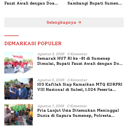
Fauzi Awali dengan Doa
Sambangi Bupati Sumenep
untuk Korban Kapal
Bahas Penanganan KM
Terbakar
Mutiara Sentosa II
Selengkapnya
DEMARKASI POPULER
Agustus 3, 2026
0 Komentar
Semarak HUT RI ke -81 di Sumenep
Dimulai, Bupati Fauzi Awali dengan Doa
untuk Korban Kapal Terbakar
Agustus 5, 2026
0 Komentar
103 Kafilah Siap Ramaikan MTQ KORPRI
VIII Nasional di Sulsel, 1.024 Peserta
Terdaftar
Agustus 7, 2026
0 Komentar
Pria Lanjut Usia Ditemukan Meninggal
Dunia di Gapura Sumenep, Polresta
Lakukan Olah TKP