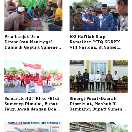
Pria Lanjut Usia
103 Kafilah Siap
Ditemukan Meninggal
Ramaikan MTQ KORPRI
Dunia di Gapura Sumenep,
VIII Nasional di Sulsel,
Polresta Lakukan Olah
1.024 Peserta Terdaftar
TKP
Semarak HUT RI ke -81 di
Sinergi Pusat-Daerah
Sumenep Dimulai, Bupati
Diperkuat, Menhub RI
Fauzi Awali dengan Doa
Sambangi Bupati Sumenep
untuk Korban Kapal
Bahas Penanganan KM
Terbakar
Mutiara Sentosa II