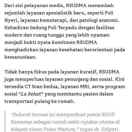
Dari sisi pelayanan medis, RSUDMA menambah
sejumlah layanan spesialistik baru, seperti Poli
Nyeri, layanan kemoterapi, dan patologi anatomi.
Kehadiran Gedung Poli Terpadu dengan fasilitas
modern dan ruang tunggu yang lebih nyaman
menjadi bukti nyata komitmen RSUDMA
menghadirkan layanan kesehatan berorientasi pada
kemanusiaan.
Tidak hanya fokus pada layanan kuratif, RSUDMA
juga memperluas layanan penunjang dan sosial. Kini
tersedia CT Scan kedua, layanan MRI, serta program
sosial “
La Sehat
” yang membantu pasien dalam
transportasi pulang ke rumah.
“
Seluruh inovasi ini memperkuat posisi RSUD
Sumenep sebagai rumah sakit rujukan utama di
wilayah timur Pulau Madura
,” tegas dr. Erliyati.