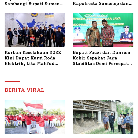
Kapolresta Sumenep dan
Sambangi Bupati Sumenep
PWRI, Sebut Kemitraan
Bahas Penanganan KM
Ideal Polri-Pers
Mutiara Sentosa II
Korban Kecelakaan 2022
Bupati Fauzi dan Danrem
Kini Dapat Kursi Roda
Kohir Sepakat Jaga
Elektrik, Lita Mahfud
Stabilitas Demi Percepat
Arifin Komitmen
Pembangunan Sumenep
Dampingi Pengobatan
Nabil
BERITA VIRAL