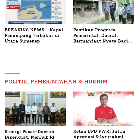
BREAKING NEWS – Kapal
Pastikan Program
Penumpang Terbakar di
Pemerintah Daerah
Utara Sumenep
Bermanfaat Nyata Bagi
Masyarakat, Bupati
Sumenep Tinjau Langsung
Budidaya Lele dan Ayam
Petelur di Desa Bataal
Timur
POLITIK, PEMERINTAHAN & HUKRIM
Ketua DPD PWRI Jatim
Sinergi Pusat-Daerah
Apresiasi Silaturahmi
Diperkuat, Menhub RI