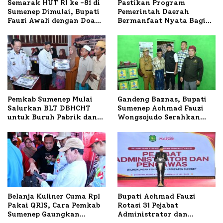
Semarak HUT RI ke -81 di
Pastikan Program
Sumenep Dimulai, Bupati
Pemerintah Daerah
Fauzi Awali dengan Doa
Bermanfaat Nyata Bagi
untuk Korban Kapal
Masyarakat, Bupati
Terbakar
Sumenep Tinjau Langsung
Budidaya Lele dan Ayam
Petelur di Desa Bataal
Timur
Pemkab Sumenep Mulai
Gandeng Baznas, Bupati
Salurkan BLT DBHCHT
Sumenep Achmad Fauzi
untuk Buruh Pabrik dan
Wongsojudo Serahkan
Tani Tembakau
Bantuan Bedah RTLH di
Dua Kecamatan
Belanja Kuliner Cuma Rp1
Bupati Achmad Fauzi
Pakai QRIS, Cara Pemkab
Rotasi 31 Pejabat
Sumenep Gaungkan
Administrator dan