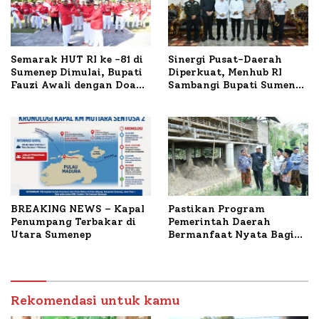
Semarak HUT RI ke -81 di
Sinergi Pusat-Daerah
Sumenep Dimulai, Bupati
Diperkuat, Menhub RI
Fauzi Awali dengan Doa
Sambangi Bupati Sumenep
untuk Korban Kapal
Bahas Penanganan KM
Terbakar
Mutiara Sentosa II
BREAKING NEWS – Kapal
Pastikan Program
Penumpang Terbakar di
Pemerintah Daerah
Utara Sumenep
Bermanfaat Nyata Bagi
Masyarakat, Bupati
Sumenep Tinjau Langsung
Budidaya Lele dan Ayam
Petelur di Desa Bataal
Rekomendasi untuk kamu
Timur