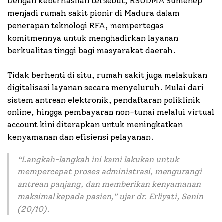
Dengan keberhasilan tersebut, RSUDMA Sumenep
menjadi rumah sakit pionir di Madura dalam
penerapan teknologi RFA, mempertegas
komitmennya untuk menghadirkan layanan
berkualitas tinggi bagi masyarakat daerah.
Tidak berhenti di situ, rumah sakit juga melakukan
digitalisasi layanan secara menyeluruh. Mulai dari
sistem antrean elektronik, pendaftaran poliklinik
online, hingga pembayaran non-tunai melalui virtual
account kini diterapkan untuk meningkatkan
kenyamanan dan efisiensi pelayanan.
“
Langkah-langkah ini kami lakukan untuk
mempercepat proses administrasi, mengurangi
antrean panjang, dan memberikan kenyamanan
maksimal kepada pasien,
” ujar dr. Erliyati, Senin
(20/10).