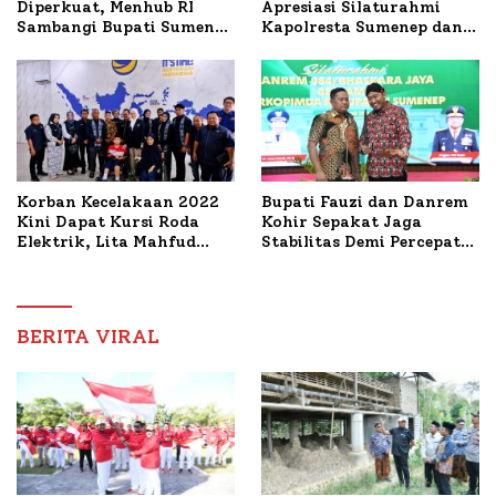
Apresiasi Silaturahmi
Diperkuat, Menhub RI
Kapolresta Sumenep dan
Sambangi Bupati Sumenep
PWRI, Sebut Kemitraan
Bahas Penanganan KM
Ideal Polri-Pers
Mutiara Sentosa II
Korban Kecelakaan 2022
Bupati Fauzi dan Danrem
Kini Dapat Kursi Roda
Kohir Sepakat Jaga
Elektrik, Lita Mahfud
Stabilitas Demi Percepat
Arifin Komitmen
Pembangunan Sumenep
Dampingi Pengobatan
Nabil
BERITA VIRAL