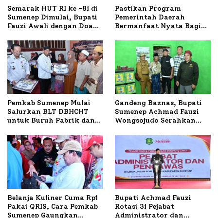
Semarak HUT RI ke -81 di
Pastikan Program
Sumenep Dimulai, Bupati
Pemerintah Daerah
Fauzi Awali dengan Doa
Bermanfaat Nyata Bagi
untuk Korban Kapal
Masyarakat, Bupati
Terbakar
Sumenep Tinjau Langsung
Budidaya Lele dan Ayam
Petelur di Desa Bataal
Timur
Pemkab Sumenep Mulai
Gandeng Baznas, Bupati
Salurkan BLT DBHCHT
Sumenep Achmad Fauzi
untuk Buruh Pabrik dan
Wongsojudo Serahkan
Tani Tembakau
Bantuan Bedah RTLH di
Dua Kecamatan
Belanja Kuliner Cuma Rp1
Bupati Achmad Fauzi
Pakai QRIS, Cara Pemkab
Rotasi 31 Pejabat
Sumenep Gaungkan
Administrator dan