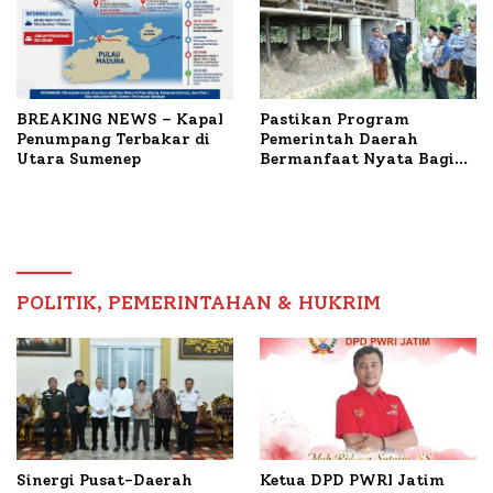
BREAKING NEWS – Kapal
Pastikan Program
Penumpang Terbakar di
Pemerintah Daerah
Utara Sumenep
Bermanfaat Nyata Bagi
Masyarakat, Bupati
Sumenep Tinjau Langsung
Budidaya Lele dan Ayam
Petelur di Desa Bataal
Timur
POLITIK, PEMERINTAHAN & HUKRIM
Ketua DPD PWRI Jatim
Sinergi Pusat-Daerah