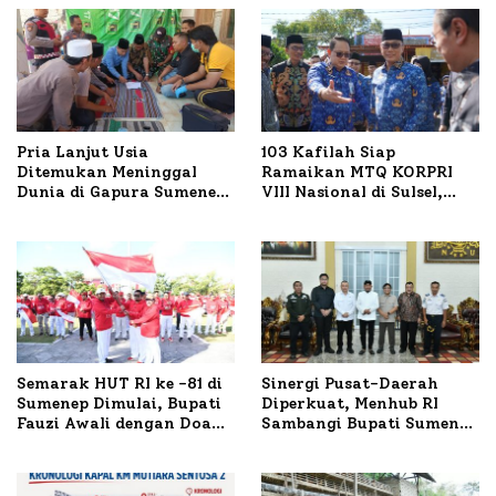
Pria Lanjut Usia
103 Kafilah Siap
Ditemukan Meninggal
Ramaikan MTQ KORPRI
Dunia di Gapura Sumenep,
VIII Nasional di Sulsel,
Polresta Lakukan Olah
1.024 Peserta Terdaftar
TKP
Semarak HUT RI ke -81 di
Sinergi Pusat-Daerah
Sumenep Dimulai, Bupati
Diperkuat, Menhub RI
Fauzi Awali dengan Doa
Sambangi Bupati Sumenep
untuk Korban Kapal
Bahas Penanganan KM
Terbakar
Mutiara Sentosa II