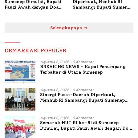
Sumenep Dimulai, Bupati
Diperkuat, Menhub RI
Fauzi Awali dengan Doa
Sambangi Bupati Sumenep
untuk Korban Kapal
Bahas Penanganan KM
Terbakar
Mutiara Sentosa II
Selengkapnya
DEMARKASI POPULER
Agustus 2, 2026
0 Komentar
BREAKING NEWS – Kapal Penumpang
Terbakar di Utara Sumenep
Agustus 2, 2026
0 Komentar
Sinergi Pusat-Daerah Diperkuat,
Menhub RI Sambangi Bupati Sumenep
Bahas Penanganan KM Mutiara Sentosa
II
Agustus 3, 2026
0 Komentar
Semarak HUT RI ke -81 di Sumenep
Dimulai, Bupati Fauzi Awali dengan Doa
untuk Korban Kapal Terbakar