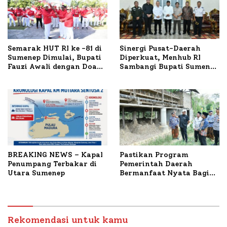
Semarak HUT RI ke -81 di
Sinergi Pusat-Daerah
Sumenep Dimulai, Bupati
Diperkuat, Menhub RI
Fauzi Awali dengan Doa
Sambangi Bupati Sumenep
untuk Korban Kapal
Bahas Penanganan KM
Terbakar
Mutiara Sentosa II
BREAKING NEWS – Kapal
Pastikan Program
Penumpang Terbakar di
Pemerintah Daerah
Utara Sumenep
Bermanfaat Nyata Bagi
Masyarakat, Bupati
Sumenep Tinjau Langsung
Budidaya Lele dan Ayam
Petelur di Desa Bataal
Rekomendasi untuk kamu
Timur