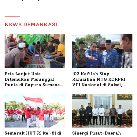
Transaksi Digital
Pengawas, Tekankan
Pelayanan dan Reformasi
Birokrasi
NEWS DEMARKASI
Pria Lanjut Usia
103 Kafilah Siap
Ditemukan Meninggal
Ramaikan MTQ KORPRI
Dunia di Gapura Sumenep,
VIII Nasional di Sulsel,
Polresta Lakukan Olah
1.024 Peserta Terdaftar
TKP
Semarak HUT RI ke -81 di
Sinergi Pusat-Daerah