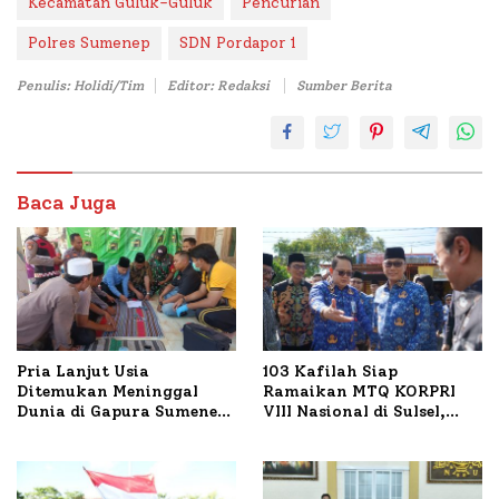
Kecamatan Guluk-Guluk
Pencurian
Polres Sumenep
SDN Pordapor 1
Penulis: Holidi/Tim
Editor: Redaksi
Sumber Berita
Baca Juga
Pria Lanjut Usia
103 Kafilah Siap
Ditemukan Meninggal
Ramaikan MTQ KORPRI
Dunia di Gapura Sumenep,
VIII Nasional di Sulsel,
Polresta Lakukan Olah
1.024 Peserta Terdaftar
TKP