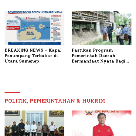
untuk Korban Kapal
Bahas Penanganan KM
Terbakar
Mutiara Sentosa II
BREAKING NEWS – Kapal
Pastikan Program
Penumpang Terbakar di
Pemerintah Daerah
Utara Sumenep
Bermanfaat Nyata Bagi
Masyarakat, Bupati
Sumenep Tinjau Langsung
Budidaya Lele dan Ayam
Petelur di Desa Bataal
Timur
POLITIK, PEMERINTAHAN & HUKRIM