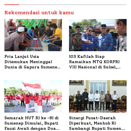
Budidaya Lele dan Ayam
Petelur di Desa Bataal
Rekomendasi untuk kamu
Timur
Pria Lanjut Usia
103 Kafilah Siap
Ditemukan Meninggal
Ramaikan MTQ KORPRI
Dunia di Gapura Sumenep,
VIII Nasional di Sulsel,
Polresta Lakukan Olah
1.024 Peserta Terdaftar
TKP
Semarak HUT RI ke -81 di
Sinergi Pusat-Daerah
Sumenep Dimulai, Bupati
Diperkuat, Menhub RI
Fauzi Awali dengan Doa
Sambangi Bupati Sumenep