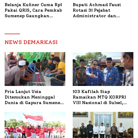
Belanja Kuliner Cuma Rp1
Bupati Achmad Fauzi
Pakai QRIS, Cara Pemkab
Rotasi 31 Pejabat
Sumenep Gaungkan
Administrator dan
Transaksi Digital
Pengawas, Tekankan
Pelayanan dan Reformasi
Birokrasi
NEWS DEMARKASI
Pria Lanjut Usia
103 Kafilah Siap
Ditemukan Meninggal
Ramaikan MTQ KORPRI
Dunia di Gapura Sumenep,
VIII Nasional di Sulsel,
Polresta Lakukan Olah
1.024 Peserta Terdaftar
TKP