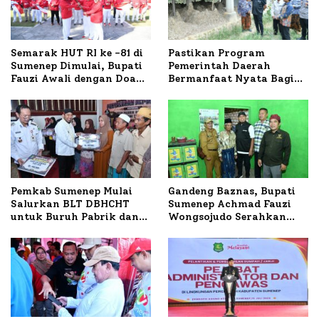
Semarak HUT RI ke -81 di
Pastikan Program
Sumenep Dimulai, Bupati
Pemerintah Daerah
Fauzi Awali dengan Doa
Bermanfaat Nyata Bagi
untuk Korban Kapal
Masyarakat, Bupati
Terbakar
Sumenep Tinjau Langsung
Budidaya Lele dan Ayam
Petelur di Desa Bataal
Timur
Pemkab Sumenep Mulai
Gandeng Baznas, Bupati
Salurkan BLT DBHCHT
Sumenep Achmad Fauzi
untuk Buruh Pabrik dan
Wongsojudo Serahkan
Tani Tembakau
Bantuan Bedah RTLH di
Dua Kecamatan