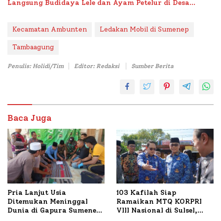
Langsung Budidaya Lele dan Ayam Petelur di Desa
Bataal Timur
Kecamatan Ambunten
Ledakan Mobil di Sumenep
Tambaagung
Penulis: Holidi/Tim
Editor: Redaksi
Sumber Berita
Baca Juga
Pria Lanjut Usia
103 Kafilah Siap
Ditemukan Meninggal
Ramaikan MTQ KORPRI
Dunia di Gapura Sumenep,
VIII Nasional di Sulsel,
Polresta Lakukan Olah
1.024 Peserta Terdaftar