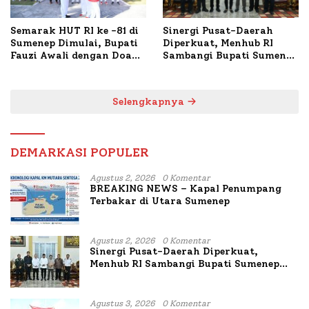
Semarak HUT RI ke -81 di
Sinergi Pusat-Daerah
Sumenep Dimulai, Bupati
Diperkuat, Menhub RI
Fauzi Awali dengan Doa
Sambangi Bupati Sumenep
untuk Korban Kapal
Bahas Penanganan KM
Terbakar
Mutiara Sentosa II
Selengkapnya
DEMARKASI POPULER
Agustus 2, 2026
0 Komentar
BREAKING NEWS – Kapal Penumpang
Terbakar di Utara Sumenep
Agustus 2, 2026
0 Komentar
Sinergi Pusat-Daerah Diperkuat,
Menhub RI Sambangi Bupati Sumenep
Bahas Penanganan KM Mutiara Sentosa
II
Agustus 3, 2026
0 Komentar