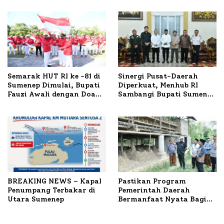
TKP
Semarak HUT RI ke -81 di
Sinergi Pusat-Daerah
Sumenep Dimulai, Bupati
Diperkuat, Menhub RI
Fauzi Awali dengan Doa
Sambangi Bupati Sumenep
untuk Korban Kapal
Bahas Penanganan KM
Terbakar
Mutiara Sentosa II
BREAKING NEWS – Kapal
Pastikan Program
Penumpang Terbakar di
Pemerintah Daerah
Utara Sumenep
Bermanfaat Nyata Bagi
Masyarakat, Bupati
Sumenep Tinjau Langsung