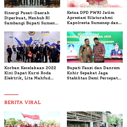
Ketua DPD PWRI Jatim
Sinergi Pusat-Daerah
Apresiasi Silaturahmi
Diperkuat, Menhub RI
Kapolresta Sumenep dan
Sambangi Bupati Sumenep
PWRI, Sebut Kemitraan
Bahas Penanganan KM
Ideal Polri-Pers
Mutiara Sentosa II
Korban Kecelakaan 2022
Bupati Fauzi dan Danrem
Kini Dapat Kursi Roda
Kohir Sepakat Jaga
Elektrik, Lita Mahfud
Stabilitas Demi Percepat
Arifin Komitmen
Pembangunan Sumenep
Dampingi Pengobatan
Nabil
BERITA VIRAL