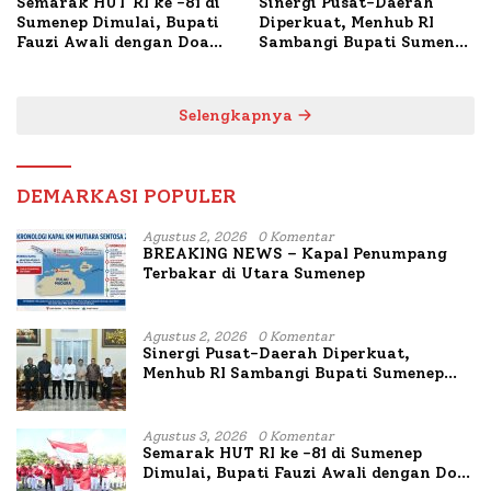
Semarak HUT RI ke -81 di
Sinergi Pusat-Daerah
Sumenep Dimulai, Bupati
Diperkuat, Menhub RI
Fauzi Awali dengan Doa
Sambangi Bupati Sumenep
untuk Korban Kapal
Bahas Penanganan KM
Terbakar
Mutiara Sentosa II
Selengkapnya
DEMARKASI POPULER
Agustus 2, 2026
0 Komentar
BREAKING NEWS – Kapal Penumpang
Terbakar di Utara Sumenep
Agustus 2, 2026
0 Komentar
Sinergi Pusat-Daerah Diperkuat,
Menhub RI Sambangi Bupati Sumenep
Bahas Penanganan KM Mutiara Sentosa
II
Agustus 3, 2026
0 Komentar
Semarak HUT RI ke -81 di Sumenep
Dimulai, Bupati Fauzi Awali dengan Doa