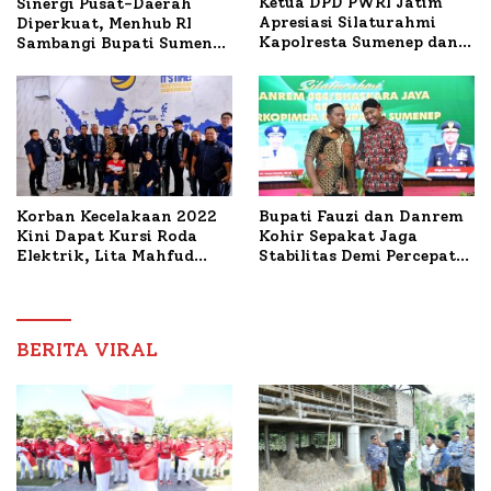
Ketua DPD PWRI Jatim
Sinergi Pusat-Daerah
Apresiasi Silaturahmi
Diperkuat, Menhub RI
Kapolresta Sumenep dan
Sambangi Bupati Sumenep
PWRI, Sebut Kemitraan
Bahas Penanganan KM
Ideal Polri-Pers
Mutiara Sentosa II
Korban Kecelakaan 2022
Bupati Fauzi dan Danrem
Kini Dapat Kursi Roda
Kohir Sepakat Jaga
Elektrik, Lita Mahfud
Stabilitas Demi Percepat
Arifin Komitmen
Pembangunan Sumenep
Dampingi Pengobatan
Nabil
BERITA VIRAL