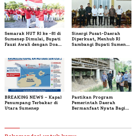
Semarak HUT RI ke -81 di
Sinergi Pusat-Daerah
Sumenep Dimulai, Bupati
Diperkuat, Menhub RI
Fauzi Awali dengan Doa
Sambangi Bupati Sumenep
untuk Korban Kapal
Bahas Penanganan KM
Terbakar
Mutiara Sentosa II
BREAKING NEWS – Kapal
Pastikan Program
Penumpang Terbakar di
Pemerintah Daerah
Utara Sumenep
Bermanfaat Nyata Bagi
Masyarakat, Bupati
Sumenep Tinjau Langsung
Budidaya Lele dan Ayam
Petelur di Desa Bataal
Timur