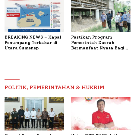
BREAKING NEWS – Kapal
Pastikan Program
Penumpang Terbakar di
Pemerintah Daerah
Utara Sumenep
Bermanfaat Nyata Bagi
Masyarakat, Bupati
Sumenep Tinjau Langsung
Budidaya Lele dan Ayam
Petelur di Desa Bataal
Timur
POLITIK, PEMERINTAHAN & HUKRIM