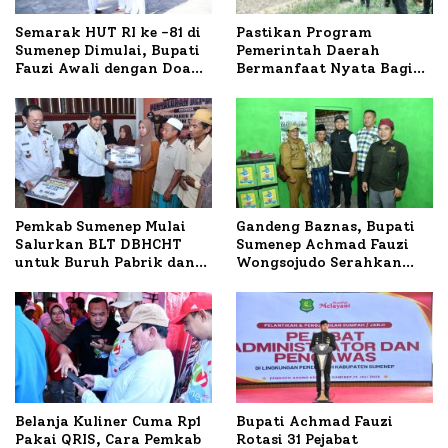
Semarak HUT RI ke -81 di
Pastikan Program
Sumenep Dimulai, Bupati
Pemerintah Daerah
Fauzi Awali dengan Doa
Bermanfaat Nyata Bagi
untuk Korban Kapal
Masyarakat, Bupati
Terbakar
Sumenep Tinjau Langsung
Budidaya Lele dan Ayam
Petelur di Desa Bataal
Timur
Pemkab Sumenep Mulai
Gandeng Baznas, Bupati
Salurkan BLT DBHCHT
Sumenep Achmad Fauzi
untuk Buruh Pabrik dan
Wongsojudo Serahkan
Tani Tembakau
Bantuan Bedah RTLH di
Dua Kecamatan
Belanja Kuliner Cuma Rp1
Bupati Achmad Fauzi
Pakai QRIS, Cara Pemkab
Rotasi 31 Pejabat