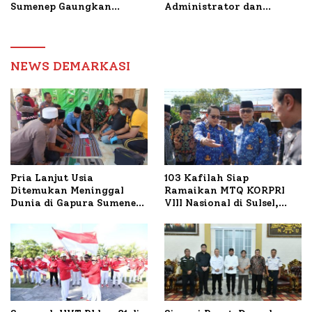
Sumenep Gaungkan
Administrator dan
Transaksi Digital
Pengawas, Tekankan
Pelayanan dan Reformasi
Birokrasi
NEWS DEMARKASI
Pria Lanjut Usia
103 Kafilah Siap
Ditemukan Meninggal
Ramaikan MTQ KORPRI
Dunia di Gapura Sumenep,
VIII Nasional di Sulsel,
Polresta Lakukan Olah
1.024 Peserta Terdaftar
TKP