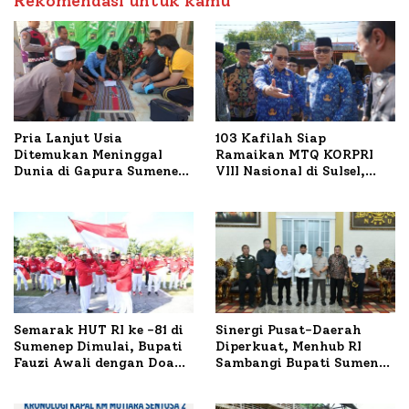
Rekomendasi untuk kamu
Pria Lanjut Usia
103 Kafilah Siap
Ditemukan Meninggal
Ramaikan MTQ KORPRI
Dunia di Gapura Sumenep,
VIII Nasional di Sulsel,
Polresta Lakukan Olah
1.024 Peserta Terdaftar
TKP
Semarak HUT RI ke -81 di
Sinergi Pusat-Daerah
Sumenep Dimulai, Bupati
Diperkuat, Menhub RI
Fauzi Awali dengan Doa
Sambangi Bupati Sumenep
untuk Korban Kapal
Bahas Penanganan KM
Terbakar
Mutiara Sentosa II