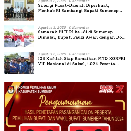
Agustus 2, 2026
0 Komentar
Sinergi Pusat-Daerah Diperkuat,
Menhub RI Sambangi Bupati Sumenep
Bahas Penanganan KM Mutiara Sentosa
II
Agustus 3, 2026
0 Komentar
Semarak HUT RI ke -81 di Sumenep
Dimulai, Bupati Fauzi Awali dengan Doa
untuk Korban Kapal Terbakar
Agustus 5, 2026
0 Komentar
103 Kafilah Siap Ramaikan MTQ KORPRI
VIII Nasional di Sulsel, 1.024 Peserta
Terdaftar