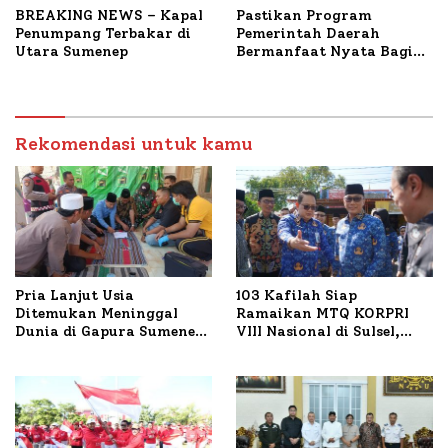
BREAKING NEWS – Kapal
Pastikan Program
Penumpang Terbakar di
Pemerintah Daerah
Utara Sumenep
Bermanfaat Nyata Bagi
Masyarakat, Bupati
Sumenep Tinjau Langsung
Budidaya Lele dan Ayam
Petelur di Desa Bataal
Rekomendasi untuk kamu
Timur
Pria Lanjut Usia
103 Kafilah Siap
Ditemukan Meninggal
Ramaikan MTQ KORPRI
Dunia di Gapura Sumenep,
VIII Nasional di Sulsel,
Polresta Lakukan Olah
1.024 Peserta Terdaftar
TKP