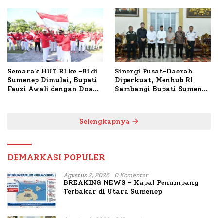
Polresta Lakukan Olah
1.024 Peserta Terdaftar
TKP
Semarak HUT RI ke -81 di
Sinergi Pusat-Daerah
Sumenep Dimulai, Bupati
Diperkuat, Menhub RI
Fauzi Awali dengan Doa
Sambangi Bupati Sumenep
untuk Korban Kapal
Bahas Penanganan KM
Terbakar
Mutiara Sentosa II
Selengkapnya
DEMARKASI POPULER
Agustus 2, 2026
0 Komentar
BREAKING NEWS – Kapal Penumpang
Terbakar di Utara Sumenep