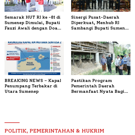
Semarak HUT RI ke -81 di
Sinergi Pusat-Daerah
Sumenep Dimulai, Bupati
Diperkuat, Menhub RI
Fauzi Awali dengan Doa
Sambangi Bupati Sumenep
untuk Korban Kapal
Bahas Penanganan KM
Terbakar
Mutiara Sentosa II
BREAKING NEWS – Kapal
Pastikan Program
Penumpang Terbakar di
Pemerintah Daerah
Utara Sumenep
Bermanfaat Nyata Bagi
Masyarakat, Bupati
Sumenep Tinjau Langsung
Budidaya Lele dan Ayam
Petelur di Desa Bataal
Timur
POLITIK, PEMERINTAHAN & HUKRIM