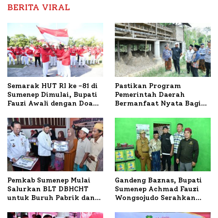
BERITA VIRAL
Semarak HUT RI ke -81 di
Pastikan Program
Sumenep Dimulai, Bupati
Pemerintah Daerah
Fauzi Awali dengan Doa
Bermanfaat Nyata Bagi
untuk Korban Kapal
Masyarakat, Bupati
Terbakar
Sumenep Tinjau Langsung
Budidaya Lele dan Ayam
Petelur di Desa Bataal
Timur
Pemkab Sumenep Mulai
Gandeng Baznas, Bupati
Salurkan BLT DBHCHT
Sumenep Achmad Fauzi
untuk Buruh Pabrik dan
Wongsojudo Serahkan
Tani Tembakau
Bantuan Bedah RTLH di
Dua Kecamatan