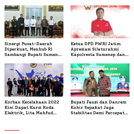
Ketua DPD PWRI Jatim
Sinergi Pusat-Daerah
Apresiasi Silaturahmi
Diperkuat, Menhub RI
Kapolresta Sumenep dan
Sambangi Bupati Sumenep
PWRI, Sebut Kemitraan
Bahas Penanganan KM
Ideal Polri-Pers
Mutiara Sentosa II
Korban Kecelakaan 2022
Bupati Fauzi dan Danrem
Kini Dapat Kursi Roda
Kohir Sepakat Jaga
Elektrik, Lita Mahfud
Stabilitas Demi Percepat
Arifin Komitmen
Pembangunan Sumenep
Dampingi Pengobatan
Nabil