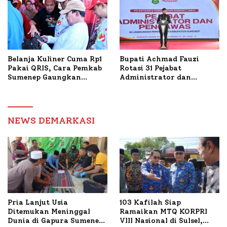
Belanja Kuliner Cuma Rp1
Bupati Achmad Fauzi
Pakai QRIS, Cara Pemkab
Rotasi 31 Pejabat
Sumenep Gaungkan
Administrator dan
Transaksi Digital
Pengawas, Tekankan
Pelayanan dan Reformasi
Birokrasi
NEWS DEMARKASI
Pria Lanjut Usia
103 Kafilah Siap
Ditemukan Meninggal
Ramaikan MTQ KORPRI
Dunia di Gapura Sumenep,
VIII Nasional di Sulsel,