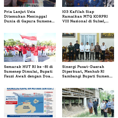
Pria Lanjut Usia
103 Kafilah Siap
Ditemukan Meninggal
Ramaikan MTQ KORPRI
Dunia di Gapura Sumenep,
VIII Nasional di Sulsel,
Polresta Lakukan Olah
1.024 Peserta Terdaftar
TKP
Semarak HUT RI ke -81 di
Sinergi Pusat-Daerah
Sumenep Dimulai, Bupati
Diperkuat, Menhub RI
Fauzi Awali dengan Doa
Sambangi Bupati Sumenep
untuk Korban Kapal
Bahas Penanganan KM
Terbakar
Mutiara Sentosa II