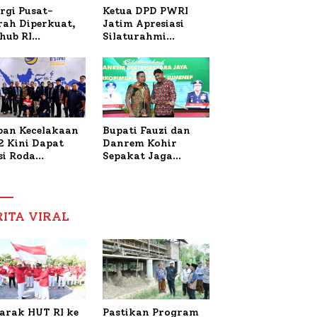
Ketua DPD PWRI
rgi Pusat-
Jatim Apresiasi
rah Diperkuat,
Silaturahmi
hub RI
Kapolresta Sumenep
bangi Bupati
dan PWRI, Sebut
enep Bahas
Kemitraan Ideal
anganan KM
Polri-Pers
ara Sentosa II
ban Kecelakaan
Bupati Fauzi dan
2 Kini Dapat
Danrem Kohir
si Roda
Sepakat Jaga
trik, Lita
Stabilitas Demi
fud Arifin
Percepat
itmen
Pembangunan
pingi
Sumenep
RITA VIRAL
gobatan Nabil
arak HUT RI ke
Pastikan Program