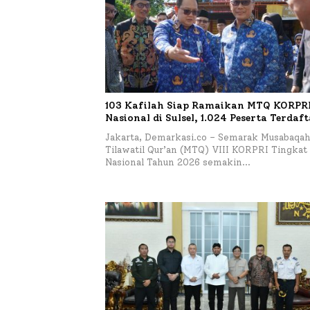
103 Kafilah Siap Ramaikan MTQ KORPRI 
Nasional di Sulsel, 1.024 Peserta Terdaf
Jakarta, Demarkasi.co – Semarak Musabaqa
Tilawatil Qur’an (MTQ) VIII KORPRI Tingkat
Nasional Tahun 2026 semakin…