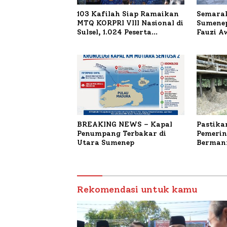
103 Kafilah Siap Ramaikan
Semarak
MTQ KORPRI VIII Nasional di
Sumenep
Sulsel, 1.024 Peserta
Fauzi A
Terdaftar
untuk K
Terbaka
BREAKING NEWS – Kapal
Pastika
Penumpang Terbakar di
Pemerin
Utara Sumenep
Bermanf
Masyara
Sumenep
Budiday
Petelur
Rekomendasi untuk kamu