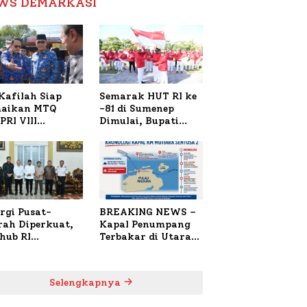
WS DEMARKASI
Reformasi Birokrasi
Kafilah Siap
Semarak HUT RI ke
aikan MTQ
-81 di Sumenep
PRI VIII
Dimulai, Bupati
onal di Sulsel,
Fauzi Awali dengan
4 Peserta
Doa untuk Korban
daftar
Kapal Terbakar
rgi Pusat-
BREAKING NEWS –
rah Diperkuat,
Kapal Penumpang
hub RI
Terbakar di Utara
bangi Bupati
Sumenep
enep Bahas
anganan KM
Selengkapnya
ara Sentosa II