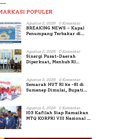
MARKASI POPULER
Agustus 2, 2026
0 Komentar
BREAKING NEWS – Kapal
Penumpang Terbakar di
Utara Sumenep
Agustus 2, 2026
0 Komentar
Sinergi Pusat-Daerah
Diperkuat, Menhub RI
Sambangi Bupati Sumenep
Bahas Penanganan KM
Mutiara Sentosa II
Agustus 3, 2026
0 Komentar
Semarak HUT RI ke -81 di
Sumenep Dimulai, Bupati
Fauzi Awali dengan Doa
untuk Korban Kapal
Terbakar
Agustus 5, 2026
0 Komentar
103 Kafilah Siap Ramaikan
MTQ KORPRI VIII Nasional di
Sulsel, 1.024 Peserta
Terdaftar