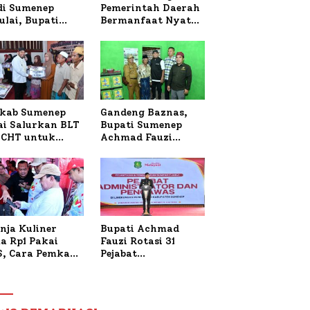
 di Sumenep
Pemerintah Daerah
ulai, Bupati
Bermanfaat Nyata
zi Awali dengan
Bagi Masyarakat,
 untuk Korban
Bupati Sumenep
al Terbakar
Tinjau Langsung
Budidaya Lele dan
Ayam Petelur di
Desa Bataal Timur
kab Sumenep
Gandeng Baznas,
ai Salurkan BLT
Bupati Sumenep
CHT untuk
Achmad Fauzi
uh Pabrik dan
Wongsojudo
i Tembakau
Serahkan Bantuan
Bedah RTLH di Dua
Kecamatan
nja Kuliner
Bupati Achmad
a Rp1 Pakai
Fauzi Rotasi 31
S, Cara Pemkab
Pejabat
enep Gaungkan
Administrator dan
saksi Digital
Pengawas,
Tekankan
Pelayanan dan