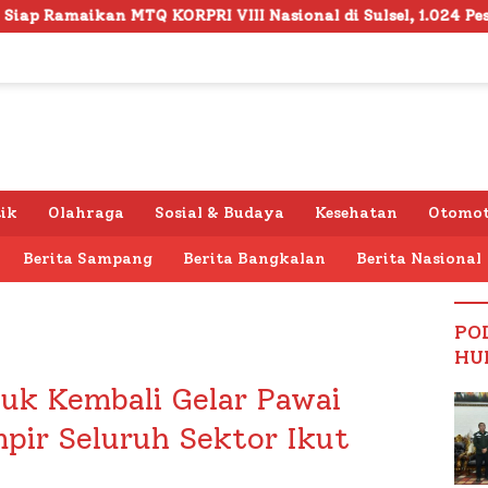
I VIII Nasional di Sulsel, 1.024 Peserta Terdaftar
S
tik
Olahraga
Sosial & Budaya
Kesehatan
Otomot
Berita Sampang
Berita Bangkalan
Berita Nasional
PO
HU
uk Kembali Gelar Pawai
pir Seluruh Sektor Ikut