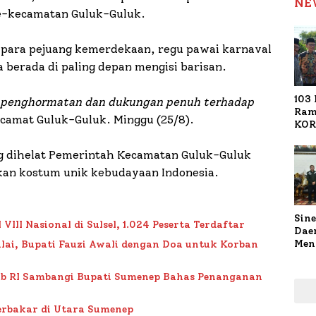
NE
se-kecamatan Guluk-Guluk.
para pejuang kemerdekaan, regu pawai karnaval
a berada di paling depan mengisi barisan.
103 
ol penghormatan dan dukungan penuh terhadap
Ram
camat Guluk-Guluk. Minggu (25/8).
KOR
Nasi
1.02
 dihelat Pemerintah Kecamatan Guluk-Guluk
Ter
kan kostum unik kebudayaan Indonesia.
Sine
II Nasional di Sulsel, 1.024 Peserta Terdaftar
Dae
Men
lai, Bupati Fauzi Awali dengan Doa untuk Korban
Sam
Sum
ub RI Sambangi Bupati Sumenep Bahas Penanganan
Pen
Muti
rbakar di Utara Sumenep