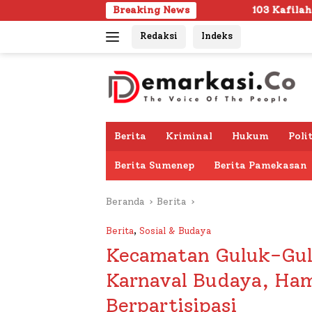
Langsung
Breaking News
103 Kafilah Siap Ramaikan MTQ KORPR
ke
Redaksi
Indeks
konten
Berita
Kriminal
Hukum
Poli
Berita Sumenep
Berita Pamekasan
Beranda
Berita
Berita
,
Sosial & Budaya
Kecamatan Guluk-Gul
Karnaval Budaya, Ham
Berpartisipasi