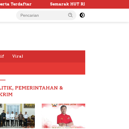
emarak HUT RI ke -81 di Sumenep Dimulai, Bupati Fauzi Awa
if
Viral
LITIK, PEMERINTAHAN &
KRIM