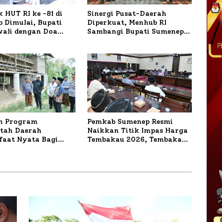
 HUT RI ke -81 di
Sinergi Pusat-Daerah
 Dimulai, Bupati
Diperkuat, Menhub RI
wali dengan Doa
Sambangi Bupati Sumenep
orban Kapal
Bahas Penanganan KM
r
Mutiara Sentosa II
n Program
Pemkab Sumenep Resmi
tah Daerah
Naikkan Titik Impas Harga
aat Nyata Bagi
Tembakau 2026, Tembakau
kat, Bupati
Sawah Naik Tertinggi 5,08
 Tinjau Langsung
Persen
a Lele dan Ayam
 di Desa Bataal Timur