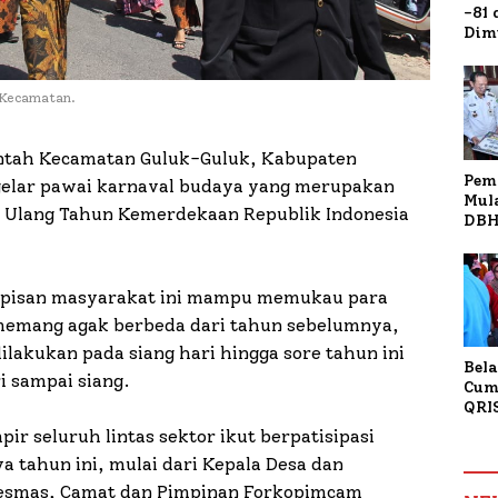
-81
Dim
Fau
Doa
Kap
 Kecamatan.
tah Kecamatan Guluk-Guluk, Kabupaten
Pem
elar pawai karnaval budaya yang merupakan
Mul
i Ulang Tahun Kemerdekaan Republik Indonesia
DBH
Bur
Tan
 lapisan masyarakat ini mampu memukau para
 memang agak berbeda dari tahun sebelumnya,
lakukan pada siang hari hingga sore tahun ini
Bela
i sampai siang.
Cum
QRI
Sum
ir seluruh lintas sektor ikut berpatisipasi
Tran
 tahun ini, mulai dari Kepala Desa dan
kesmas, Camat dan Pimpinan Forkopimcam