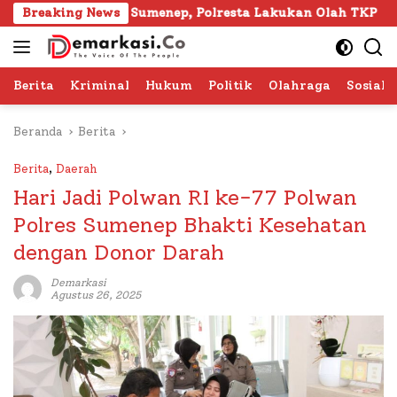
Langsung
Gapura Sumenep, Polresta Lakukan Olah TKP
Breaking News
103 Kafi
ke
konten
Berita
Kriminal
Hukum
Politik
Olahraga
Sosial 
Beranda
Berita
Berita
,
Daerah
Hari Jadi Polwan RI ke-77 Polwan
Polres Sumenep Bhakti Kesehatan
dengan Donor Darah
Demarkasi
Agustus 26, 2025