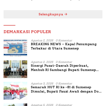
untuk Korban Kapal
Bahas Penanganan KM
Terbakar
Mutiara Sentosa II
Selengkapnya
DEMARKASI POPULER
Agustus 2, 2026
0 Komentar
BREAKING NEWS – Kapal Penumpang
Terbakar di Utara Sumenep
Agustus 2, 2026
0 Komentar
Sinergi Pusat-Daerah Diperkuat,
Menhub RI Sambangi Bupati Sumenep
Bahas Penanganan KM Mutiara Sentosa
II
Agustus 3, 2026
0 Komentar
Semarak HUT RI ke -81 di Sumenep
Dimulai, Bupati Fauzi Awali dengan Doa
untuk Korban Kapal Terbakar
Agustus 5, 2026
0 Komentar