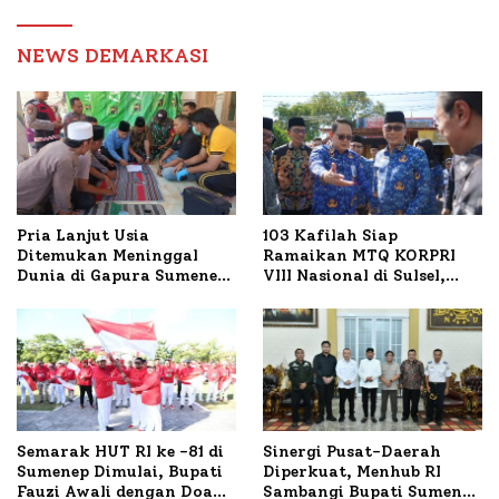
Pelayanan dan Reformasi
Birokrasi
NEWS DEMARKASI
Pria Lanjut Usia
103 Kafilah Siap
Ditemukan Meninggal
Ramaikan MTQ KORPRI
Dunia di Gapura Sumenep,
VIII Nasional di Sulsel,
Polresta Lakukan Olah
1.024 Peserta Terdaftar
TKP
Semarak HUT RI ke -81 di
Sinergi Pusat-Daerah
Sumenep Dimulai, Bupati
Diperkuat, Menhub RI
Fauzi Awali dengan Doa
Sambangi Bupati Sumenep