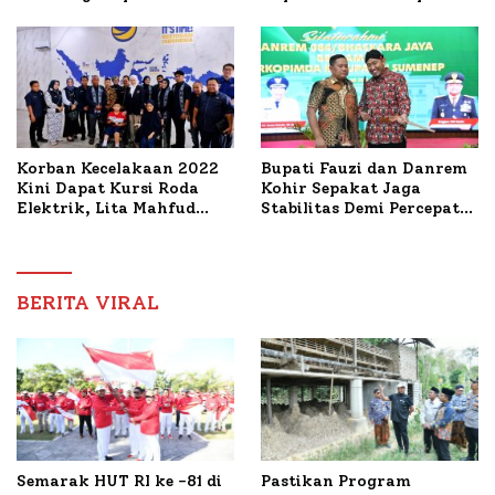
PWRI, Sebut Kemitraan
Bahas Penanganan KM
Ideal Polri-Pers
Mutiara Sentosa II
Korban Kecelakaan 2022
Bupati Fauzi dan Danrem
Kini Dapat Kursi Roda
Kohir Sepakat Jaga
Elektrik, Lita Mahfud
Stabilitas Demi Percepat
Arifin Komitmen
Pembangunan Sumenep
Dampingi Pengobatan
Nabil
BERITA VIRAL
Semarak HUT RI ke -81 di
Pastikan Program