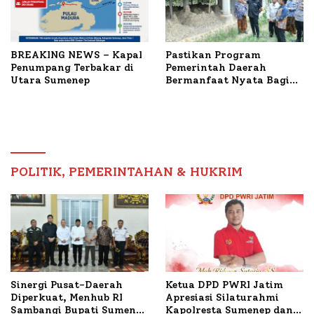
BREAKING NEWS – Kapal
Pastikan Program
Penumpang Terbakar di
Pemerintah Daerah
Utara Sumenep
Bermanfaat Nyata Bagi
Masyarakat, Bupati
Sumenep Tinjau Langsung
Budidaya Lele dan Ayam
Petelur di Desa Bataal
Timur
POLITIK, PEMERINTAHAN & HUKRIM
Ketua DPD PWRI Jatim
Sinergi Pusat-Daerah
Apresiasi Silaturahmi
Diperkuat, Menhub RI
Kapolresta Sumenep dan
Sambangi Bupati Sumenep