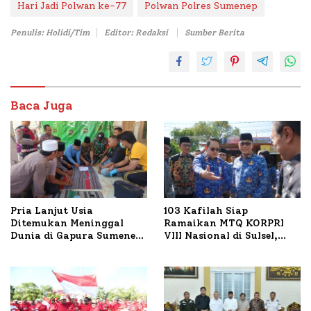
Hari Jadi Polwan ke-77
Polwan Polres Sumenep
Penulis: Holidi/Tim
Editor: Redaksi
Sumber Berita
Baca Juga
Pria Lanjut Usia
103 Kafilah Siap
Ditemukan Meninggal
Ramaikan MTQ KORPRI
Dunia di Gapura Sumenep,
VIII Nasional di Sulsel,
Polresta Lakukan Olah
1.024 Peserta Terdaftar
TKP