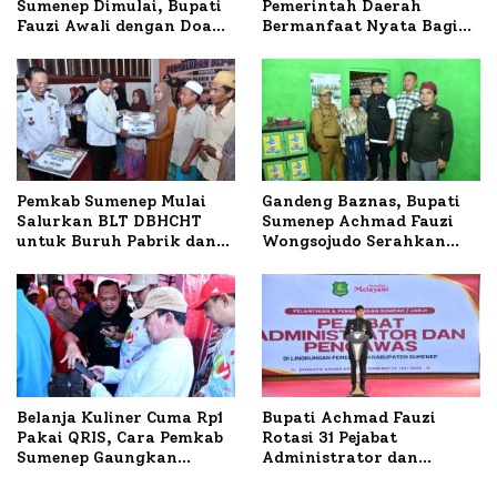
Sumenep Dimulai, Bupati
Pemerintah Daerah
Fauzi Awali dengan Doa
Bermanfaat Nyata Bagi
untuk Korban Kapal
Masyarakat, Bupati
Terbakar
Sumenep Tinjau Langsung
Budidaya Lele dan Ayam
Petelur di Desa Bataal
Timur
Pemkab Sumenep Mulai
Gandeng Baznas, Bupati
Salurkan BLT DBHCHT
Sumenep Achmad Fauzi
untuk Buruh Pabrik dan
Wongsojudo Serahkan
Tani Tembakau
Bantuan Bedah RTLH di
Dua Kecamatan
Belanja Kuliner Cuma Rp1
Bupati Achmad Fauzi
Pakai QRIS, Cara Pemkab
Rotasi 31 Pejabat
Sumenep Gaungkan
Administrator dan
Transaksi Digital
Pengawas, Tekankan