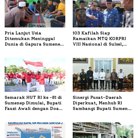
Pria Lanjut Usia
103 Kafilah Siap
Ditemukan Meninggal
Ramaikan MTQ KORPRI
Dunia di Gapura Sumenep,
VIII Nasional di Sulsel,
Polresta Lakukan Olah
1.024 Peserta Terdaftar
TKP
Semarak HUT RI ke -81 di
Sinergi Pusat-Daerah
Sumenep Dimulai, Bupati
Diperkuat, Menhub RI
Fauzi Awali dengan Doa
Sambangi Bupati Sumenep
untuk Korban Kapal
Bahas Penanganan KM
Terbakar
Mutiara Sentosa II