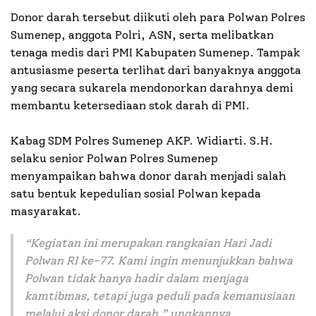
Donor darah tersebut diikuti oleh para Polwan Polres
Sumenep, anggota Polri, ASN, serta melibatkan
tenaga medis dari PMI Kabupaten Sumenep. Tampak
antusiasme peserta terlihat dari banyaknya anggota
yang secara sukarela mendonorkan darahnya demi
membantu ketersediaan stok darah di PMI.
Kabag SDM Polres Sumenep AKP. Widiarti. S.H.
selaku senior Polwan Polres Sumenep
menyampaikan bahwa donor darah menjadi salah
satu bentuk kepedulian sosial Polwan kepada
masyarakat.
“Kegiatan ini merupakan rangkaian Hari Jadi
Polwan RI ke-77. Kami ingin menunjukkan bahwa
Polwan tidak hanya hadir dalam menjaga
kamtibmas, tetapi juga peduli pada kemanusiaan
melalui aksi donor darah,” ungkapnya.