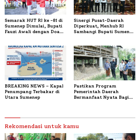
Semarak HUT RI ke -81 di
Sinergi Pusat-Daerah
Sumenep Dimulai, Bupati
Diperkuat, Menhub RI
Fauzi Awali dengan Doa
Sambangi Bupati Sumenep
untuk Korban Kapal
Bahas Penanganan KM
Terbakar
Mutiara Sentosa II
BREAKING NEWS – Kapal
Pastikan Program
Penumpang Terbakar di
Pemerintah Daerah
Utara Sumenep
Bermanfaat Nyata Bagi
Masyarakat, Bupati
Sumenep Tinjau Langsung
Budidaya Lele dan Ayam
Petelur di Desa Bataal
Rekomendasi untuk kamu
Timur