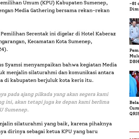
 Pemilihan Umum (KPU) Kabupaten Sumenep,
-81
Dim
engan Media Gathering bersama rekan-rekan
Fau
Doa
Kap
Pemilihan Serentak ini digelar di Hotel Kaberaz
 Pangarangan, Kecamatan Kota Sumenep,
4).
Pem
Mul
DBH
us Syamsi menyampaikan bahwa kegiatan Media
Bur
tuk menjalin silaturahmi dan komunikasi antara
Tan
di kabupaten berjuluk kota keris itu.
ya pada ajang pilkada yang akan segera kami
ini, akan tetapi juga ke depan kami berlima
Bela
Cum
PU Sumenep.
QRI
Sum
njalin silaturahmi yang baik, karena pihaknya
Tran
a dirinya sebagai ketua KPU yang baru