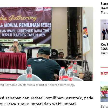
Sine
Dae
Men
Sam
Sum
Pen
Muti
Kor
202
Kur
Elek
Mah
Kom
Dam
BE
Pen
ing Bersama Awak Media di Hotel Kaberaz Sumemep.
asi Tahapan dan Jadwal Pemilihan Serentak, pada
ur Jawa Timur, Bupati dan Wakil Bupati
Sem