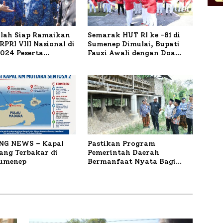
ilah Siap Ramaikan
Semarak HUT RI ke -81 di
PRI VIII Nasional di
Sumenep Dimulai, Bupati
1.024 Peserta
Fauzi Awali dengan Doa
ar
untuk Korban Kapal
Terbakar
NG NEWS – Kapal
Pastikan Program
ng Terbakar di
Pemerintah Daerah
Sumenep
Bermanfaat Nyata Bagi
Masyarakat, Bupati
Sumenep Tinjau Langsung
Budidaya Lele dan Ayam
Petelur di Desa Bataal Timur