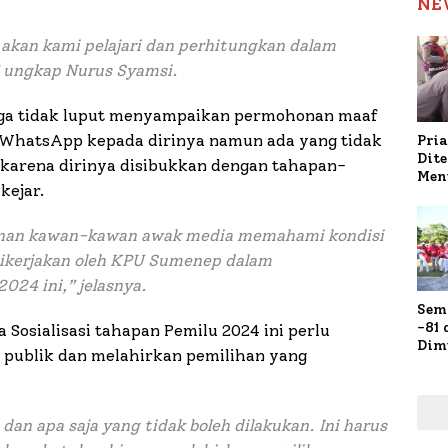
NE
akan kami pelajari dan perhitungkan dalam
 ungkap Nurus Syamsi.
uga tidak luput menyampaikan permohonan maaf
 WhatsApp kepada dirinya namun ada yang tidak
Pria
Dit
karena dirinya disibukkan dengan tahapan-
Men
kejar.
Gap
Pol
Ola
nan kawan-kawan awak media memahami kondisi
 dikerjakan oleh KPU Sumenep dalam
024 ini,” jelasnya.
Sem
-81
 Sosialisasi tahapan Pemilu 2024 ini perlu
Dim
h publik dan melahirkan pemilihan yang
Fau
Doa
Kap
dan apa saja yang tidak boleh dilakukan. Ini harus