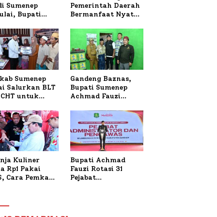
 di Sumenep
Pemerintah Daerah
ulai, Bupati
Bermanfaat Nyata
zi Awali dengan
Bagi Masyarakat,
 untuk Korban
Bupati Sumenep
al Terbakar
Tinjau Langsung
Budidaya Lele dan
Ayam Petelur di
Desa Bataal Timur
kab Sumenep
Gandeng Baznas,
ai Salurkan BLT
Bupati Sumenep
CHT untuk
Achmad Fauzi
uh Pabrik dan
Wongsojudo
i Tembakau
Serahkan Bantuan
Bedah RTLH di Dua
Kecamatan
nja Kuliner
Bupati Achmad
a Rp1 Pakai
Fauzi Rotasi 31
S, Cara Pemkab
Pejabat
enep Gaungkan
Administrator dan
saksi Digital
Pengawas,
Tekankan
Pelayanan dan