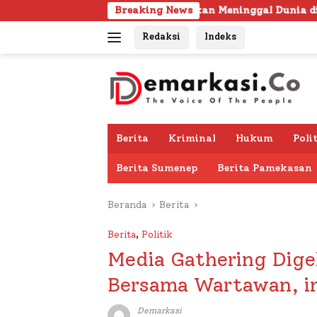
Langsung
jut Usia Ditemukan Meninggal Dunia di Gapura Sumenep, Pol
Breaking News
ke
Redaksi
Indeks
konten
Berita
Kriminal
Hukum
Poli
Berita Sumenep
Berita Pamekasan
Beranda
Berita
Berita
,
Politik
Media Gathering Dig
Bersama Wartawan, in
Demarkasi