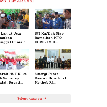
WS DEMARKASI
Reformasi Birokrasi
 Lanjut Usia
103 Kafilah Siap
emukan
Ramaikan MTQ
inggal Dunia di
KORPRI VIII
ura Sumenep,
Nasional di Sulsel,
resta Lakukan
1.024 Peserta
h TKP
Terdaftar
arak HUT RI ke
Sinergi Pusat-
 di Sumenep
Daerah Diperkuat,
ulai, Bupati
Menhub RI
zi Awali dengan
Sambangi Bupati
 untuk Korban
Sumenep Bahas
al Terbakar
Penanganan KM
Selengkapnya
Mutiara Sentosa II