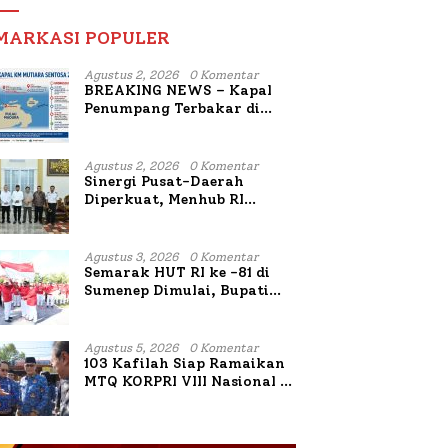
MARKASI POPULER
Agustus 2, 2026
0 Komentar
BREAKING NEWS – Kapal
Penumpang Terbakar di
Utara Sumenep
Agustus 2, 2026
0 Komentar
Sinergi Pusat-Daerah
Diperkuat, Menhub RI
Sambangi Bupati Sumenep
Bahas Penanganan KM
Mutiara Sentosa II
Agustus 3, 2026
0 Komentar
Semarak HUT RI ke -81 di
Sumenep Dimulai, Bupati
Fauzi Awali dengan Doa
untuk Korban Kapal
Terbakar
Agustus 5, 2026
0 Komentar
103 Kafilah Siap Ramaikan
MTQ KORPRI VIII Nasional di
Sulsel, 1.024 Peserta
Terdaftar