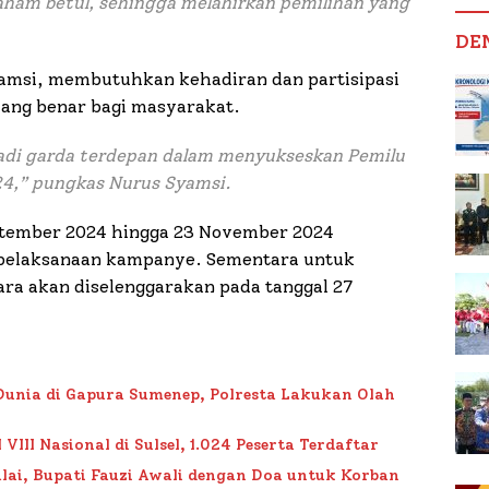
paham betul, sehingga melahirkan pemilihan yang
DE
amsi, membutuhkan kehadiran dan partisipasi
ang benar bagi masyarakat.
adi garda terdepan dalam menyukseskan Pemilu
24,” pungkas Nurus Syamsi.
eptember 2024 hingga 23 November 2024
pelaksanaan kampanye. Sementara untuk
ra akan diselenggarakan pada tanggal 27
Dunia di Gapura Sumenep, Polresta Lakukan Olah
II Nasional di Sulsel, 1.024 Peserta Terdaftar
lai, Bupati Fauzi Awali dengan Doa untuk Korban