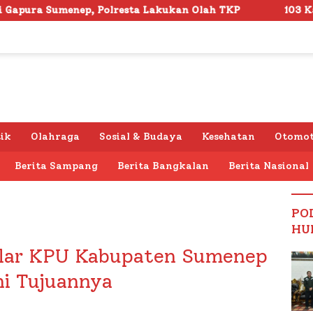
resta Lakukan Olah TKP
103 Kafilah Siap Ramaikan M
tik
Olahraga
Sosial & Budaya
Kesehatan
Otomot
Berita Sampang
Berita Bangkalan
Berita Nasional
PO
HU
elar KPU Kabupaten Sumenep
i Tujuannya