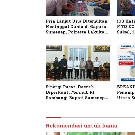
Pria Lanjut Usia Ditemukan
103 Kaf
Meninggal Dunia di Gapura
MTQ KOR
Sumenep, Polresta Lakukan
Sulsel, 
Olah TKP
Terdaft
Sinergi Pusat-Daerah
BREAKI
Diperkuat, Menhub RI
Penumpa
Sambangi Bupati Sumenep
Utara 
Bahas Penanganan KM
Mutiara Sentosa II
Rekomendasi untuk kamu