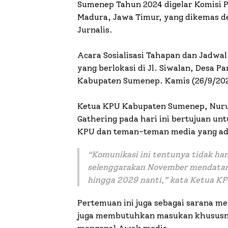
Sumenep Tahun 2024 digelar Komisi
Madura, Jawa Timur, yang dikemas d
Jurnalis.
Acara Sosialisasi Tahapan dan Jadwal 
yang berlokasi di Jl. Siwalan, Desa
Kabupaten Sumenep. Kamis (26/9/202
Ketua KPU Kabupaten Sumenep, Nur
Gathering pada hari ini bertujuan un
KPU dan teman-teman media yang ada 
“Komunikasi ini tentunya tidak han
selenggarakan November mendatang 
hingga 2029 nanti,” kata Ketua K
Pertemuan ini juga sebagai sarana me
juga membutuhkan masukan khususny